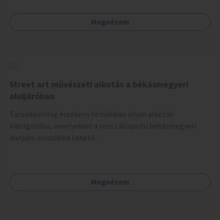
Megnézem
Street art művészeti alkotás a békásmegyeri
aluljáróban
Társadalmilag érzékeny témákban olyan alkotás
kidolgozása, amelyekkel a rossz állapotú békásmegyeri
aluljáró vonzóbbá tehető.
Megnézem