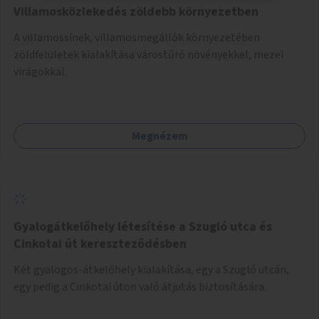
Villamosközlekedés zöldebb környezetben
A villamossínek, villamosmegállók környezetében
zöldfelületek kialakítása várostűrő növényekkel, mezei
virágokkal.
Megnézem
Gyalogátkelőhely létesítése a Szugló utca és
Cinkotai út kereszteződésben
Két gyalogos-átkelőhely kialakítása, egy a Szugló utcán,
egy pedig a Cinkotai úton való átjutás biztosítására.