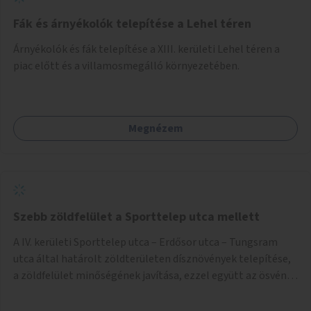
Fák és árnyékolók telepítése a Lehel téren
Árnyékolók és fák telepítése a XIII. kerületi Lehel téren a
piac előtt és a villamosmegálló környezetében.
Megnézem
Szebb zöldfelület a Sporttelep utca mellett
A IV. kerületi Sporttelep utca – Erdősor utca – Tungsram
utca által határolt zöldterületen dísznövények telepítése,
a zöldfelület minőségének javítása, ezzel együtt az ösvény
rendbetétele.