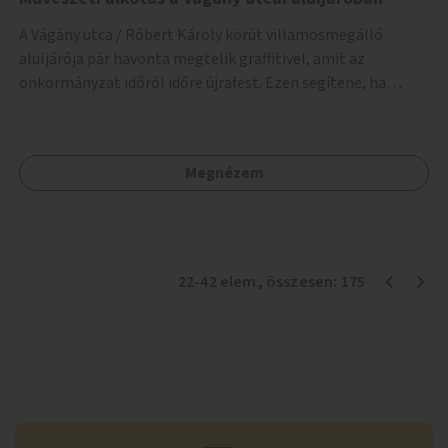
A Vágány utca / Róbert Károly körút villamosmegálló
aluljárója pár havonta megtelik graffitivel, amit az
önkormányzat időről időre újrafest. Ezen segítene, ha
civilek vagy művészek bevonásával készülnének legális
festmények.
Megnézem
22
-
42
elem
, összesen:
175