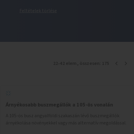
Feltételek törlése
22
-
42
elem
, összesen:
175
Árnyékosabb buszmegállók a 105-ös vonalán
A 105-ös busz angyalföldi szakaszán lévő buszmegállók
árnyékolása növényekkel vagy más alternatív megoldással.