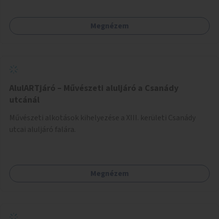
Megnézem
AlulARTjáró – Művészeti aluljáró a Csanády
utcánál
Művészeti alkotások kihelyezése a XIII. kerületi Csanády
utcai aluljáró falára.
Megnézem