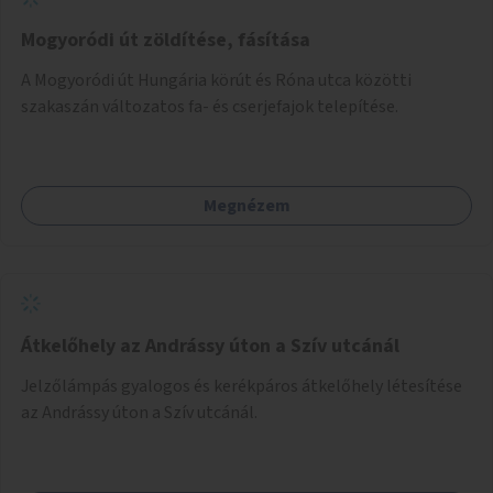
Mogyoródi út zöldítése, fásítása
A Mogyoródi út Hungária körút és Róna utca közötti
szakaszán változatos fa- és cserjefajok telepítése.
Megnézem
Átkelőhely az Andrássy úton a Szív utcánál
Jelzőlámpás gyalogos és kerékpáros átkelőhely létesítése
az Andrássy úton a Szív utcánál.