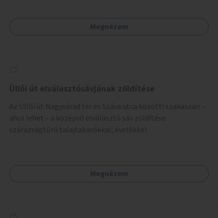
felfestések, domborzati elemek, trambulin,
mászóeszközök, utcabútorok).
Megnézem
Üllői út elválasztósávjának zöldítése
Az Üllői út Nagyvárad tér és Száva utca közötti szakaszán –
ahol lehet – a középső elválasztó sáv zöldítése
szárazságtűrő talajtakarókkal, évelőkkel.
Megnézem