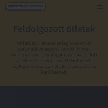
Feldolgozott ötletek
Itt láthatók az eredetileg beadott és
szakmai jóváhagyást kapott ötletek
átdolgozásával, újrafogalmazásával, adott
esetben összevonásával létrehozott
végleges ötletek, amelyek a szavazólapra
kerülhetnek.