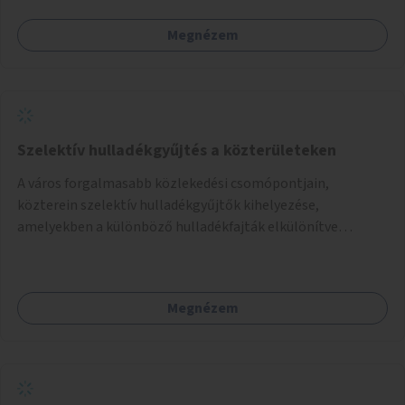
Megnézem
Szelektív hulladékgyűjtés a közterületeken
A város forgalmasabb közlekedési csomópontjain,
közterein szelektív hulladékgyűjtők kihelyezése,
amelyekben a különböző hulladékfajták elkülönítve
gyűjthetők.
Megnézem