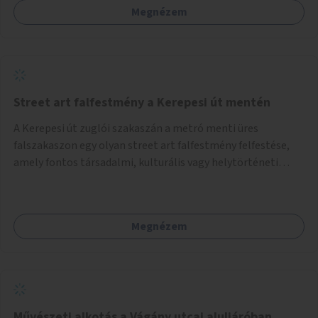
Megnézem
Street art falfestmény a Kerepesi út mentén
A Kerepesi út zuglói szakaszán a metró menti üres
falszakaszon egy olyan street art falfestmény felfestése,
amely fontos társadalmi, kulturális vagy helytörténeti
témát jelenít meg.
Megnézem
Művészeti alkotás a Vágány utcai aluljáróban