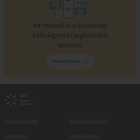
Ne maradj le a közösségi
költségvetés legfrissebb
híreiről!
Feliratkozás
Beküldött ötletek
Megvalósuló ötletek
Sütikezelés
Sütitájékoztató