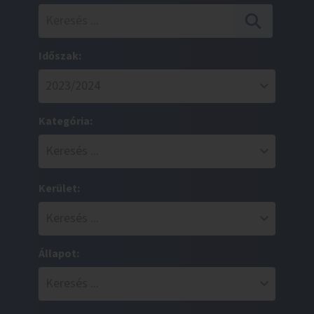
Időszak:
Kategória:
Kerület:
Állapot: