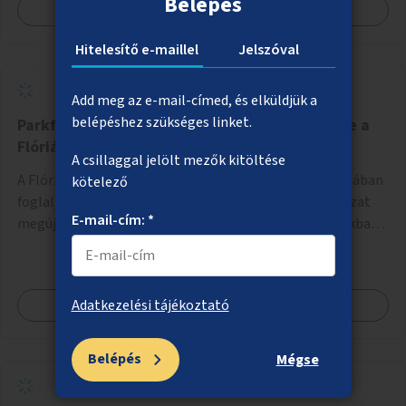
Belépés
Megnézem
Hitelesítő e-maillel
Jelszóval
Add meg az e-mail-címed, és elküldjük a
belépéshez szükséges linket.
Parkfejlesztés és a római örökség élővé tétele a
Flórián téren
A csillaggal jelölt mezők kitöltése
A Flórián téri park egy részének megújítása, mely magában
kötelező
foglalja fák, növényzet telepítését, a gyalogos úthálózat
E-mail-cím: *
megújítását, az esővíz elvezetését és gyűjtését. A parkba
vagy környezetébe információs táblák is kerülnek a római
örökség bemutatása céljából.
Megnézem
Adatkezelési tájékoztató
Belépés
Mégse