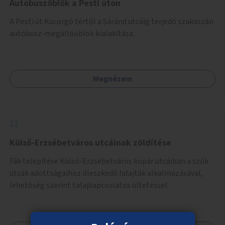
Autóbuszöblök a Pesti úton
A Pesti út Kucorgó tértől a Sáránd utcáig terjedő szakaszán
autóbusz-megállóöblök kialakítása.
Megnézem
Külső-Erzsébetváros utcáinak zöldítése
Fák telepítése Külső-Erzsébetváros kopár utcáiban a szűk
utcák adottságaihoz illeszkedő fafajták alkalmazásával,
lehetőség szerint talajkapcsolatos ültetéssel.