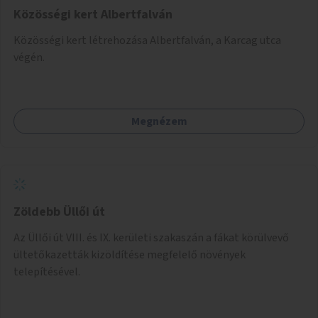
Közösségi kert Albertfalván
Közösségi kert létrehozása Albertfalván, a Karcag utca
végén.
Megnézem
Zöldebb Üllői út
Az Üllői út VIII. és IX. kerületi szakaszán a fákat körülvevő
ültetőkazetták kizöldítése megfelelő növények
telepítésével.