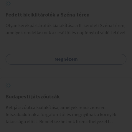
Fedett biciklitárolók a Széna téren
Olyan kerékpártárolók kialakítása a II. kerületi Széna téren,
amelyek rendelkeznek az esőtől és napfénytől védő tetővel.
Megnézem
Budapesti játszóutcák
Két játszóutca kialakítása, amelyek rendszeresen
felszabadulnak a forgalomtól és megnyílnak a környék
lakossága előtt. Rendelkezhetnek fixen elhelyezett
játékokkal, vagy játékra is alkalmas elemekkel (pl.