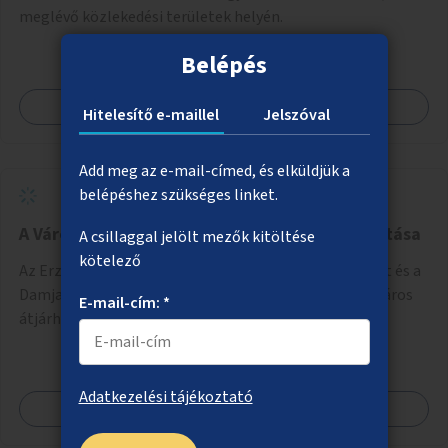
meglévő közlekedési területek helyén.
Belépés
Megnézem
Hitelesítő e-maillel
Jelszóval
Add meg az e-mail-címed, és elküldjük a
belépéshez szükséges linket.
A Városliget kerékpáros elérhetőségének javítása
A csillaggal jelölt mezők kitöltése
kötelező
Az Erzsébet Királyné útja – Hungária körút csomópont és a
Damjanich utca – Dózsa György út csomópont kerékpáros
E-mail-cím: *
átjárhatóságának javítása.
Adatkezelési tájékoztató
Megnézem