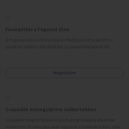
Fasorpótlás a Fogarasi úton
A Fogarasi úton a Róna utca és Padlizsán utca között a
páratlan oldalon fák ültetése (a parkolóhelyek közé).
Megnézem
Csapadék összegyűjtése esőkertekben
Csapadék megtartására és elszivárogtatására alkalmas
esőkertek létrehozása akár nagyobb zöldfelületeken, akár