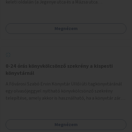
keleti oldalán (a Jegenye utca és a Mázsa utca
magasságában) hiányzó járdaszakaszok megépítése.
Megnézem
0-24 órás könyvkölcsönző szekrény a kispesti
könyvtárnál
A Fővárosi Szabó Ervin Könyvtár Üllői úti tagkönyvtáránál
egy olvasójeggyel nyitható könyvkölcsönző szekrény
telepítése, amely akkor is használható, ha a könyvtár zárva
van.
Megnézem