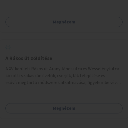
Megnézem
A Rákos út zöldítése
A XV. kerületi Rákos út Arany János utca és Wesselényi utca
közötti szakaszán évelők, cserjék, fák telepítése és
esővízmegtartó módszerek alkalmazása, figyelembe véve a
terület hosszútávú átalakítási terveit.
Megnézem