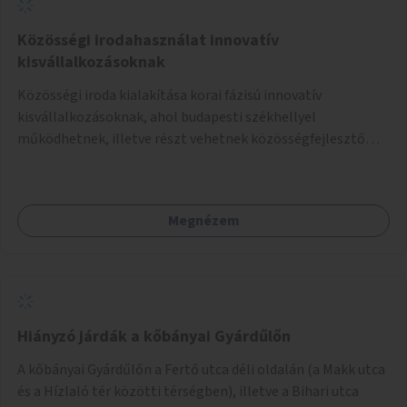
Közösségi irodahasználat innovatív
kisvállalkozásoknak
Közösségi iroda kialakítása korai fázisú innovatív
kisvállalkozásoknak, ahol budapesti székhellyel
működhetnek, illetve részt vehetnek közösségfejlesztő
eseményeken és segítséget kaphatnak különféle jogi és
szakmai kérdésekben.
Megnézem
Hiányzó járdák a kőbányai Gyárdűlőn
A kőbányai Gyárdűlőn a Fertő utca déli oldalán (a Makk utca
és a Hízlaló tér közötti térségben), illetve a Bihari utca