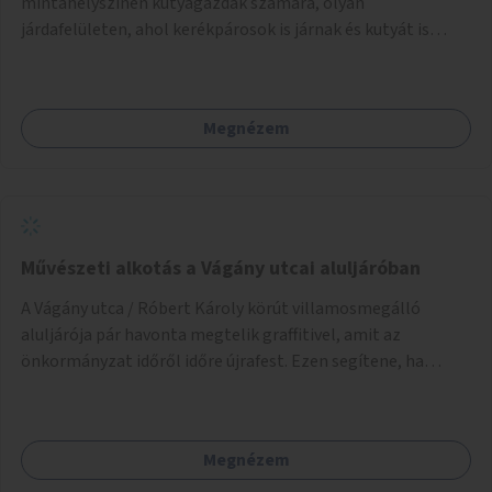
mintahelyszínen kutyagazdák számára, olyan
járdafelületen, ahol kerékpárosok is járnak és kutyát is
sétáltatnak. A kutyák jellemzően a járdára felfestett
kerékpársáv és az úttest közötti zöldfelületen
tartózkodnak, míg a gazdáik a járda gyalogosok számára
Megnézem
kijelölt részén, így a póráz gyakran keresztbe megy a
kerékpárúton. Erre a balesetveszélyes helyzetre kínál
megoldást az ötlet.
Művészeti alkotás a Vágány utcai aluljáróban
A Vágány utca / Róbert Károly körút villamosmegálló
aluljárója pár havonta megtelik graffitivel, amit az
önkormányzat időről időre újrafest. Ezen segítene, ha
civilek vagy művészek bevonásával készülnének legális
festmények.
Megnézem