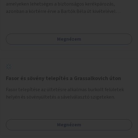
amelyeken lehetséges a biztonságos kerékpározás,
azonban a körtérre érve a Bartók Béla út kivételével
mindegyik kerékpáros útvonal megszakad. Alakítsuk ki a
kerékpáros útvonalak összekötését!
Megnézem
Fasor és sövény telepítés a Grassalkovich úton
Fasor telepítése az ültetésre alkalmas burkolt felületek
helyén és sövényültetés a sávelválasztó szigeteken.
Megnézem