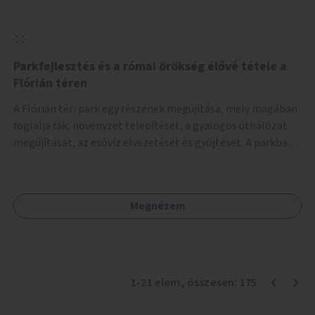
Parkfejlesztés és a római örökség élővé tétele a
Flórián téren
A Flórián téri park egy részének megújítása, mely magában
foglalja fák, növényzet telepítését, a gyalogos úthálózat
megújítását, az esővíz elvezetését és gyűjtését. A parkba
vagy környezetébe információs táblák is kerülnek a római
örökség bemutatása céljából.
Megnézem
1
-
21
elem
, összesen:
175