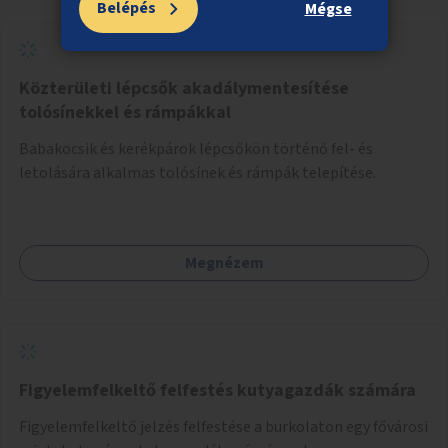
Belépés
Mégse
Közterületi lépcsők akadálymentesítése
tolósínekkel és rámpákkal
Babakocsik és kerékpárok lépcsőkön történő fel- és
letolására alkalmas tolósínek és rámpák telepítése.
Megnézem
Figyelemfelkeltő felfestés kutyagazdák számára
Figyelemfelkeltő jelzés felfestése a burkolaton egy fővárosi