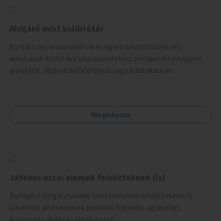
Aluljáró mint kiállítótér
Kortárs művészplakátok és egyéb képzőművészeti
alkotások kiállítása közterületeken, például elhanyagolt
aluljárók, átjárók falfelületein vagy kirakataiban.
Megnézem
Játékos utcai elemek felnőtteknek (is)
Budapest forgalmasabb közterületein felnőtteknek is
alkalmas játékelemek (például fejtörők, ügyességi,
közösségi játékok) elhelyezése.