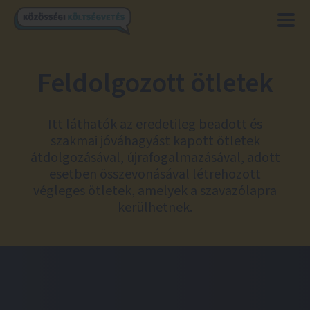
Feldolgozott ötletek
Itt láthatók az eredetileg beadott és
szakmai jóváhagyást kapott ötletek
átdolgozásával, újrafogalmazásával, adott
esetben összevonásával létrehozott
végleges ötletek, amelyek a szavazólapra
kerülhetnek.