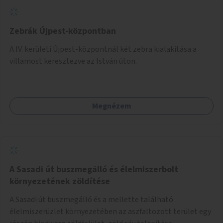
Zebrák Újpest-központban
A IV. kerületi Újpest-központnál két zebra kialakítása a
villamost keresztezve az István úton.
Megnézem
A Sasadi út buszmegálló és élelmiszerbolt
környezetének zöldítése
A Sasadi út buszmegálló és a mellette található
élelmiszerüzlet környezetében az aszfaltozott terület egy