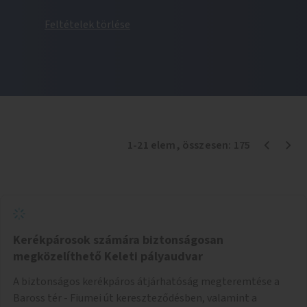
Feltételek törlése
1
-
21
elem
, összesen:
175
Kerékpárosok számára biztonságosan
megközelíthető Keleti pályaudvar
A biztonságos kerékpáros átjárhatóság megteremtése a
Baross tér - Fiumei út kereszteződésben, valamint a