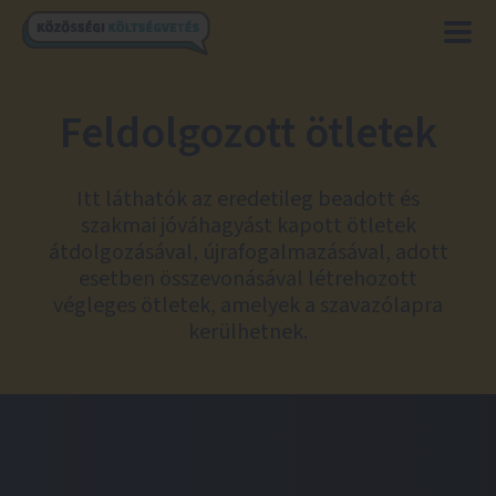
Feldolgozott ötletek
Itt láthatók az eredetileg beadott és
szakmai jóváhagyást kapott ötletek
átdolgozásával, újrafogalmazásával, adott
esetben összevonásával létrehozott
végleges ötletek, amelyek a szavazólapra
kerülhetnek.