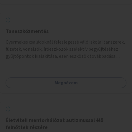
Taneszközmentés
Gyermekes családoknál feleslegessé váló iskolai tanszerek,
füzetek, vonalzók, íróeszközök szelektív begyűjtéséhez
gyűjtőpontok kialakítása, ezen eszközök továbbadása
rászoruló családoknak.
Megnézem
Életviteli mentorhálózat autizmussal élő
felnőttek részére