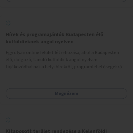
Hírek és programajánlók Budapesten élő
külföldieknek angol nyelven
Egy olyan online felület létrehozása, ahol a Budapesten
élő, dolgozó, tanuló külföldiek angol nyelven
tájékozódhatnak a helyi hírekről, programlehetőségekről,
kulturális eseményekről.
Megnézem
Kitaposott terület rendezése a Kelenföldi