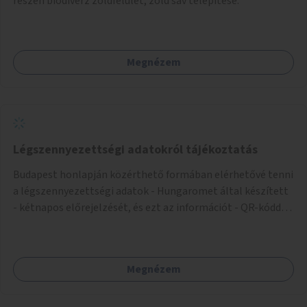
részén biodiverz zöldfelület, zöld sáv telepítése.
Megnézem
Légszennyezettségi adatokról tájékoztatás
Budapest honlapján közérthető formában elérhetővé tenni
a légszennyezettségi adatok - Hungaromet által készített
- kétnapos előrejelzését, és ezt az információt - QR-kóddal
vagy más módon - megosztani a város több pontján.
Megnézem