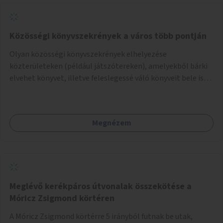
Közösségi könyvszekrények a város több pontján
Olyan közösségi könyvszekrények elhelyezése
közterületeken (például játszótereken), amelyekből bárki
elvehet könyvet, illetve feleslegessé váló könyveit bele is
teheti.
Megnézem
Meglévő kerékpáros útvonalak összekötése a
Móricz Zsigmond körtéren
A Móricz Zsigmond körtérre 5 irányból futnak be utak,