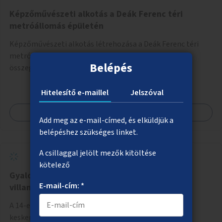
Képzőművészeti alkotás a Deák Ferenc téri
metróállomás épületén
Képzőművészeti alkotás létrehozása a Deák Ferenc téri
metróállomás Sütő utcai épületének gyakran
Belépés
összegraffitizett hátulján.
Hitelesítő e-maillel
Jelszóval
Megnézem
Add meg az e-mail-címed, és elküldjük a
belépéshez szükséges linket.
A csillaggal jelölt mezők kitöltése
kötelező
Gyalogosbiztonság növelése a Hun utca
E-mail-cím: *
villamosmegállóban
A 14-es villamos Hun utca megállójában a túlságosan
keskeny peron kiszélesítése.