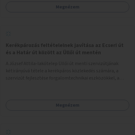
Megnézem
Kerékpározás feltételeinek javítása az Ecseri út
és a Határ út között az Üllői út mentén
A József Attila-lakótelep Üllői út menti szervizútjának
kétirányúvá tétele a kerékpáros közlekedés számára, a
szervizút fejlesztése forgalomtechnikai eszközökkel, a
közlekedésbiztonság és komfort javítása.
Megnézem