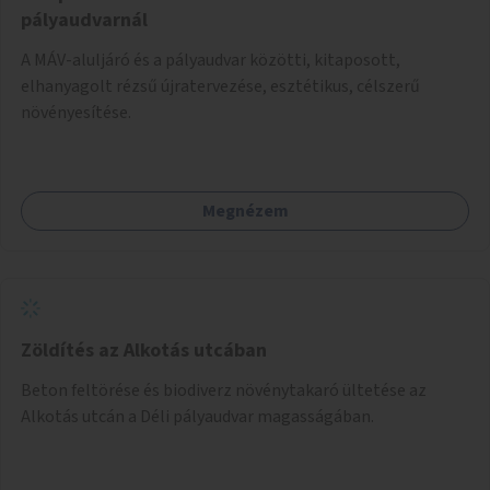
pályaudvarnál
A MÁV-aluljáró és a pályaudvar közötti, kitaposott,
elhanyagolt rézsű újratervezése, esztétikus, célszerű
növényesítése.
Megnézem
Zöldítés az Alkotás utcában
Beton feltörése és biodiverz növénytakaró ültetése az
Alkotás utcán a Déli pályaudvar magasságában.