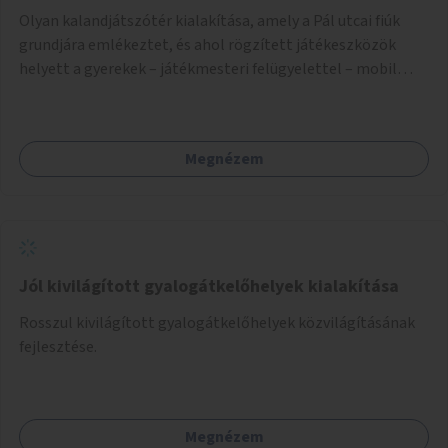
Olyan kalandjátszótér kialakítása, amely a Pál utcai fiúk
grundjára emlékeztet, és ahol rögzített játékeszközök
helyett a gyerekek – játékmesteri felügyelettel – mobil
elemekből tudnak építeni, melyek akár újrahasznosított
eszközök is lehetnek. A játékok a Fővárosi Önkormányzat
intézményeiben és programjain kialakítható pop-up
Megnézem
játszóterek eszközeiként is hasznosíthatók.
Jól kivilágított gyalogátkelőhelyek kialakítása
Rosszul kivilágított gyalogátkelőhelyek közvilágításának
fejlesztése.
Megnézem