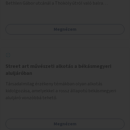
Bethlen Gábor utcánál a Thököly útról való balra
kanyarodás biztosítása a Festetics György utca irányába.
Megnézem
Street art művészeti alkotás a békásmegyeri
aluljáróban
Társadalmilag érzékeny témákban olyan alkotás
kidolgozása, amelyekkel a rossz állapotú békásmegyeri
aluljáró vonzóbbá tehető.
Megnézem