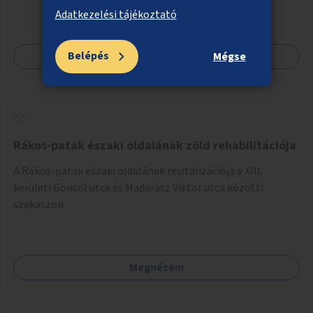
Adatkezelési tájékoztató
Belépés
Megnézem
Mégse
Rákos-patak északi oldalának zöld rehabilitációja
A Rákos-patak északi oldalának revitalizációja a XIII.
kerületi Göncöl utca és Madarász Viktor utca közötti
szakaszon.
Megnézem