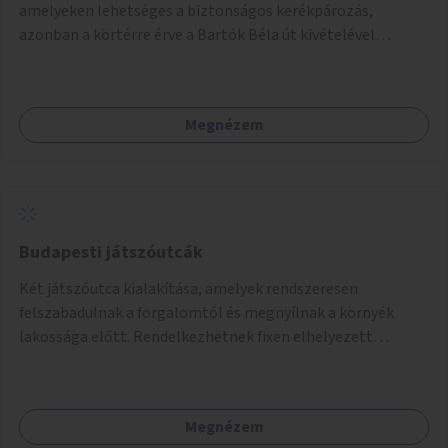
amelyeken lehetséges a biztonságos kerékpározás,
azonban a körtérre érve a Bartók Béla út kivételével
mindegyik kerékpáros útvonal megszakad. Alakítsuk ki a
kerékpáros útvonalak összekötését!
Megnézem
Budapesti játszóutcák
Két játszóutca kialakítása, amelyek rendszeresen
felszabadulnak a forgalomtól és megnyílnak a környék
lakossága előtt. Rendelkezhetnek fixen elhelyezett
játékokkal, vagy játékra is alkalmas elemekkel (pl.
felfestések, domborzati elemek, trambulin,
mászóeszközök, utcabútorok).
Megnézem