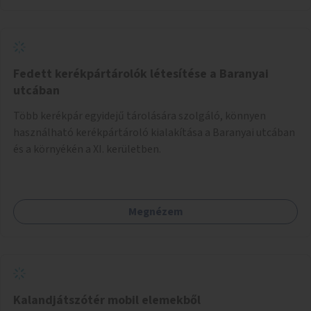
Fedett kerékpártárolók létesítése a Baranyai
utcában
Több kerékpár egyidejű tárolására szolgáló, könnyen
használható kerékpártároló kialakítása a Baranyai utcában
és a környékén a XI. kerületben.
Megnézem
Kalandjátszótér mobil elemekből