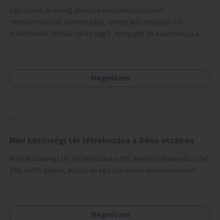
Egy olyan, jelenleg hiányzó életviteli szociális
mentorhálózat létrehozása, amely autizmussal élő
felnőtteket életük során segít, támogat és koordinálja a
szociális ellátási gyűrűjüket.
Megnézem
Mini közösségi tér létrehozása a Róna utcában
Mini közösségi tér létrehozása a XIV. kerületi Róna utca 154-
156. előtt padok, asztal és egy szemetes kihelyezésével.
Megnézem