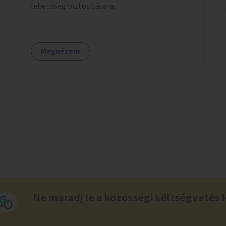
lehetőség biztosítására.
Megnézem
Ne maradj le a közösségi költségvetés l