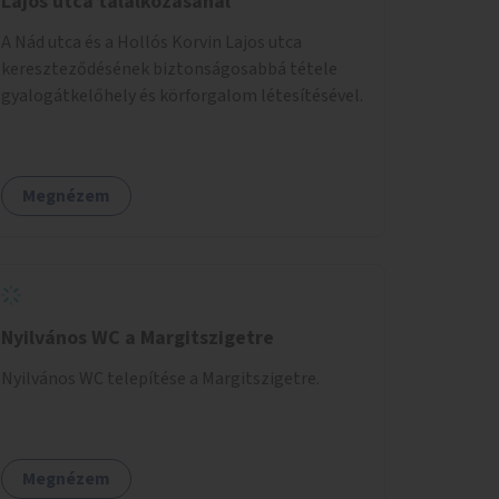
Lajos utca találkozásánál
A Nád utca és a Hollós Korvin Lajos utca
kereszteződésének biztonságosabbá tétele
gyalogátkelőhely és körforgalom létesítésével.
Megnézem
Nyilvános WC a Margitszigetre
Nyilvános WC telepítése a Margitszigetre.
Megnézem