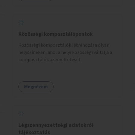
Közösségi komposztálópontok
Közösségi komposztálók létrehozása olyan
helyszíneken, ahol a helyi közösségi vállalja a
komposztálók üzemeltetését.
Megnézem
Légszennyezettségi adatokról
tájékoztatás