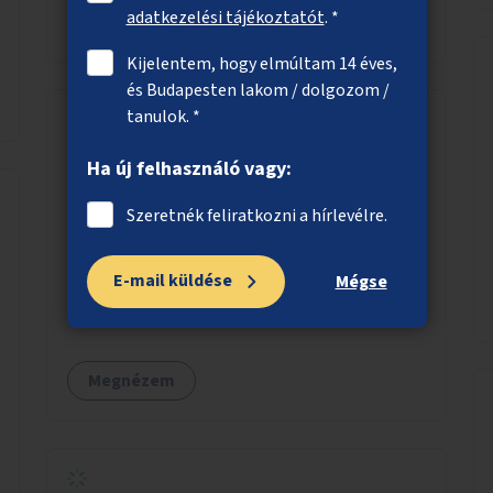
adatkezelési tájékoztatót
. *
Megnézem
Kijelentem, hogy elmúltam 14 éves,
és Budapesten lakom / dolgozom /
tanulok. *
Kerékpárosok számára biztonságosan
Ha új felhasználó vagy:
megközelíthető Keleti pályaudvar
Szeretnék feliratkozni a hírlevélre.
A biztonságos kerékpáros átjárhatóság
megteremtése a Baross tér - Fiumei út
E-mail küldése
kereszteződésben, valamint a Bethlen Gábor
Mégse
utcánál a Thököly útról való balra kanyarodás
biztosítása a Festetics György utca irányába.
Megnézem