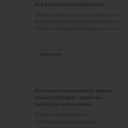
és a környező park fejlesztése
A Magyarok Nagyasszonya téri játszótér és a
környező park komplex fejlesztése áram- és
vízvételi lehetőség kialakításával, a terület
kivilágításával, padok és asztalok, illetve
pingpong asztalok és kültéri fitneszeszközök
telepítésével.
Megnézem
Élőszavas mesemondáson alapuló
művészetterápiás csoportok
hajléktalan embereknek
Élőszavas mesemondásra és
történetmesélésre épülő, heti