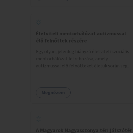
Életviteli mentorhálózat autizmussal
élő felnőttek részére
Egy olyan, jelenleg hiányzó életviteli szociális
mentorhálózat létrehozása, amely
autizmussal élő felnőtteket életük során segít,
támogat és koordinálja a szociális ellátási
gyűrűjüket.
Megnézem
A Magyarok Nagyasszonya téri játszótér