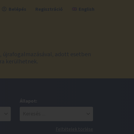
Belépés
Regisztráció
English
l, újrafogalmazásával, adott esetben
ra kerülhetnek.
Állapot:
Feltételek törlése