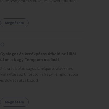
felfestése, ami esztétikai, művészeti, kulturális
élményt nyújt. Az alkotás kiválasztása pályázat
útján történik és a nyertes pályamű
kiválasztásában a szakmai szűrést követően a
Megnézem
lakossági vélemény is megjelenik.
Gyalogos és kerékpáros átkelő az Üllői
úton a Nagy Templom utcánál
Zebra és biztonságos kerékpáros átvezetés
kialakítása az Üllői úton a Nagy Templom utca
és Bokréta utca között.
Megnézem