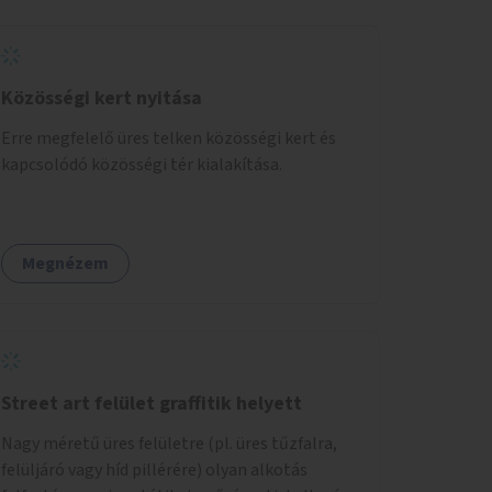
Közösségi kert nyitása
Erre megfelelő üres telken közösségi kert és
kapcsolódó közösségi tér kialakítása.
Megnézem
Street art felület graffitik helyett
Nagy méretű üres felületre (pl. üres tűzfalra,
felüljáró vagy híd pillérére) olyan alkotás