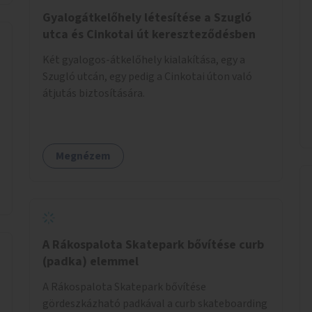
Gyalogátkelőhely létesítése a Szugló
utca és Cinkotai út kereszteződésben
Két gyalogos-átkelőhely kialakítása, egy a
Szugló utcán, egy pedig a Cinkotai úton való
átjutás biztosítására.
Megnézem
A Rákospalota Skatepark bővítése curb
(padka) elemmel
A Rákospalota Skatepark bővítése
gördeszkázható padkával a curb skateboarding