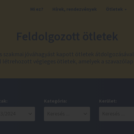
Mi ez?
Hírek, rendezvények
Ötletek
Feldolgozott ötletek
és szakmai jóváhagyást kapott ötletek átdolgozásáva
 létrehozott végleges ötletek, amelyek a szavazólap
zak:
Kategória:
Kerület: