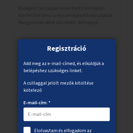
Budapest honlapján közérthető formában
elérhetővé tenni a légszennyezettségi adatok -
Hungaromet által készített - kétnapos
előrejelzését, és ezt az információt - QR-
kóddal vagy más módon - megosztani a város
több pontján.
Regisztráció
Megnézem
Add meg az e-mail-címed, és elküldjük a
belépéshez szükséges linket.
A csillaggal jelölt mezők kitöltése
Kerékpárszállítás a buszokon
kötelező
Kerékpárszállítási lehetőség kialakítása olyan
E-mail-cím: *
buszokon, ahol két kerekesszékes / babakocsis
hely van kialakítva.
Elolvastam és elfogadom az