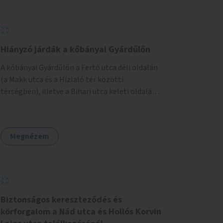
Hiányzó járdák a kőbányai Gyárdűlőn
A kőbányai Gyárdűlőn a Fertő utca déli oldalán
(a Makk utca és a Hízlaló tér közötti
térségben), illetve a Bihari utca keleti oldalán
(a Jegenye utca és a Mázsa utca magasságában)
hiányzó járdaszakaszok megépítése.
Megnézem
Biztonságos kereszteződés és
körforgalom a Nád utca és Hollós Korvin