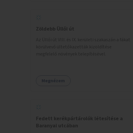
Zöldebb Üllői út
Az Üllői út VIII. és IX. kerületi szakaszán a fákat
körülvevő ültetőkazetták kizöldítése
megfelelő növények telepítésével.
Megnézem
Fedett kerékpártárolók létesítése a
Baranyai utcában