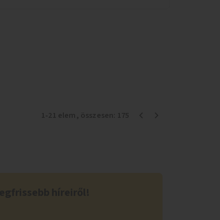
1
-
21
elem
, összesen:
175
egfrissebb híreiről!