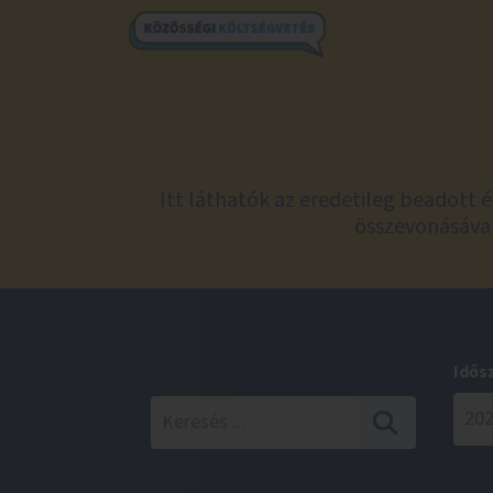
Itt láthatók az eredetileg beadott 
összevonásával
Idős