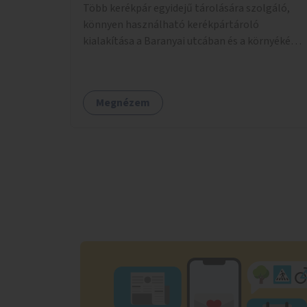
Több kerékpár egyidejű tárolására szolgáló,
könnyen használható kerékpártároló
kialakítása a Baranyai utcában és a környékén a
XI. kerületben.
Megnézem