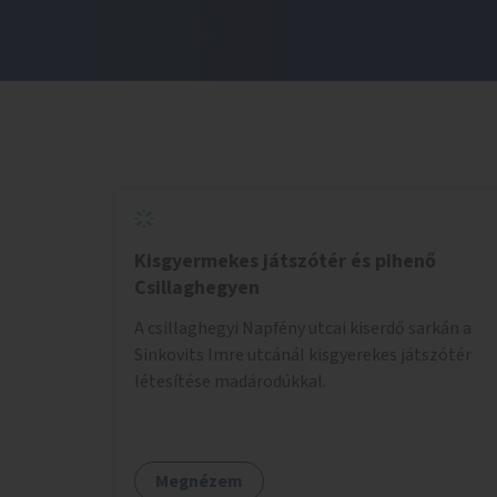
Kisgyermekes játszótér és pihenő
Csillaghegyen
A csillaghegyi Napfény utcai kiserdő sarkán a
Sinkovits Imre utcánál kisgyerekes játszótér
létesítése madárodúkkal.
Megnézem