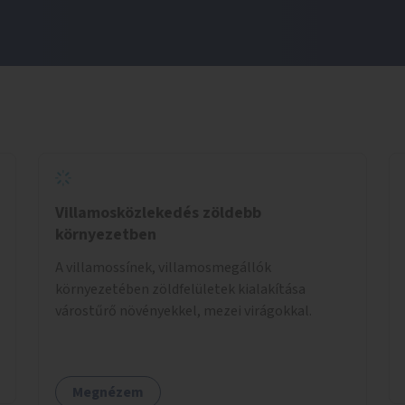
Villamosközlekedés zöldebb
környezetben
A villamossínek, villamosmegállók
környezetében zöldfelületek kialakítása
várostűrő növényekkel, mezei virágokkal.
Megnézem