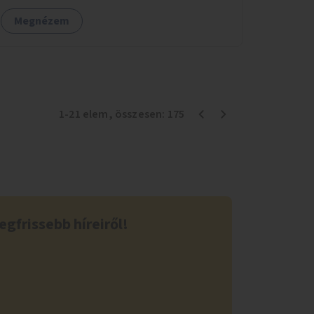
Megnézem
1
-
21
elem
, összesen:
175
egfrissebb híreiről!