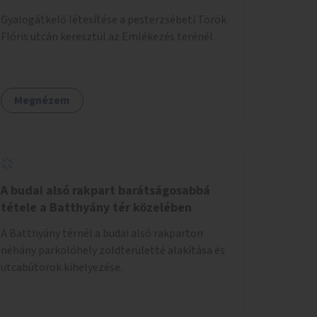
Gyalogátkelő létesítése a pesterzsébeti Török
Flóris utcán keresztül az Emlékezés terénél.
Megnézem
A budai alsó rakpart barátságosabbá
tétele a Batthyány tér közelében
A Batthyány térnél a budai alsó rakparton
néhány parkolóhely zöldterületté alakítása és
utcabútorok kihelyezése.