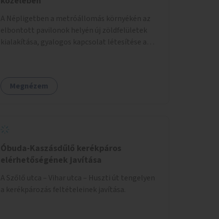
közelében
A Népligetben a metróállomás környékén az
elbontott pavilonok helyén új zöldfelületek
kialakítása, gyalogos kapcsolat létesítése a
Víztorony irányába, kerékpártárolók
kihelyezése.
Megnézem
Óbuda-Kaszásdűlő kerékpáros
elérhetőségének javítása
A Szőlő utca – Vihar utca – Huszti út tengelyen
a kerékpározás feltételeinek javítása.