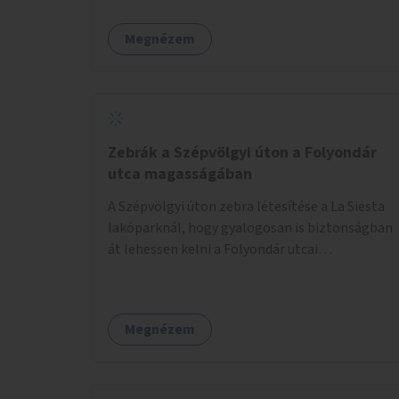
pingpong asztalok és kültéri fitneszeszközök
telepítésével.
Megnézem
Zebrák a Szépvölgyi úton a Folyondár
utca magasságában
A Szépvölgyi úton zebra létesítése a La Siesta
lakóparknál, hogy gyalogosan is biztonságban
át lehessen kelni a Folyondár utcai
kereszteződésen.
Megnézem