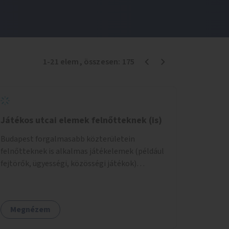
1
-
21
elem
, összesen:
175
Játékos utcai elemek felnőtteknek (is)
Budapest forgalmasabb közterületein
felnőtteknek is alkalmas játékelemek (például
fejtörők, ügyességi, közösségi játékok)
elhelyezése.
Megnézem