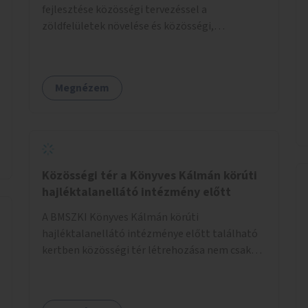
fejlesztése közösségi tervezéssel a
zöldfelületek növelése és közösségi,
gyerekbarát funkciók kialakítása érdekében.
Megnézem
Közösségi tér a Könyves Kálmán körúti
hajléktalanellátó intézmény előtt
A BMSZKI Könyves Kálmán körúti
hajléktalanellátó intézménye előtt található
kertben közösségi tér létrehozása nem csak
hajléktalanoknak.