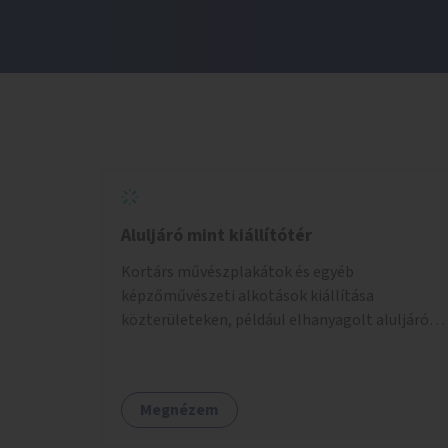
Aluljáró mint kiállítótér
Kortárs művészplakátok és egyéb
képzőművészeti alkotások kiállítása
közterületeken, például elhanyagolt aluljárók,
átjárók falfelületein vagy kirakataiban.
Megnézem