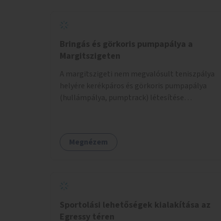
Bringás és görkoris pumpapálya a
Margitszigeten
A margitszigeti nem megvalósult teniszpálya
helyére kerékpáros és görkoris pumpapálya
(hullámpálya, pumptrack) létesítése
zöldfelületi fejlesztéssel, sporteszközökkel,
közösségi térrel.
Megnézem
Sportolási lehetőségek kialakítása az
Egressy téren