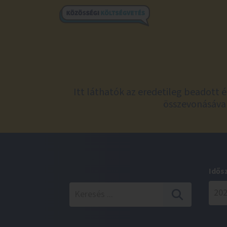
Itt láthatók az eredetileg beadott 
összevonásával
Idős