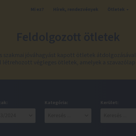
Mi ez?
Hírek, rendezvények
Ötletek
Feldolgozott ötletek
és szakmai jóváhagyást kapott ötletek átdolgozásáva
 létrehozott végleges ötletek, amelyek a szavazólap
zak:
Kategória:
Kerület: