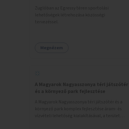
Zuglóban az Egressy téren sportolási
lehetőségek létrehozása közösségi
tervezéssel.
Megnézem
A Magyarok Nagyasszonya téri játszótér
és a környező park fejlesztése
A Magyarok Nagyasszonya téri játszótér és a
környező park komplex fejlesztése áram- és
vízvételi lehetőség kialakításával, a terület
kivilágításával, padok és asztalok, illetve