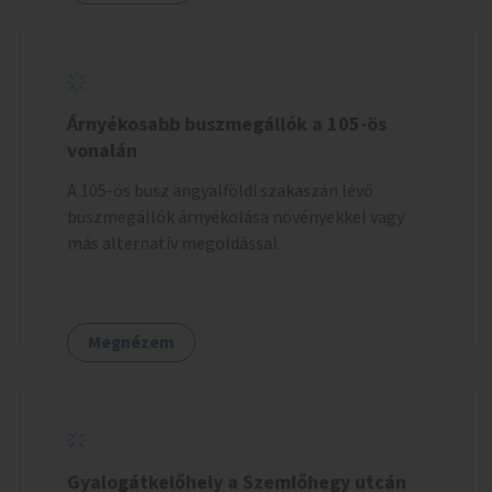
Árnyékosabb buszmegállók a 105-ös
vonalán
A 105-ös busz angyalföldi szakaszán lévő
buszmegállók árnyékolása növényekkel vagy
más alternatív megoldással.
Megnézem
Gyalogátkelőhely a Szemlőhegy utcán