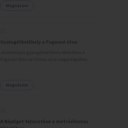
Megnézem
Gyalogátkelőhely a Fogarasi úton
Jelzőlámpás gyalogátkelőhely létesítése a
Fogarasi úton az Ormos utca magasságában.
Megnézem
A Népliget fejlesztése a metróállomás