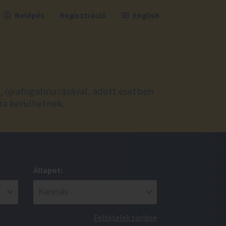
Belépés
Regisztráció
English
l, újrafogalmazásával, adott esetben
ra kerülhetnek.
Állapot:
Feltételek törlése