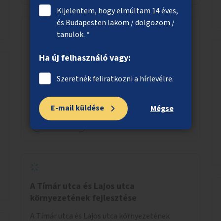
Kijelentem, hogy elmúltam 14 éves,
és Budapesten lakom / dolgozom /
tanulok. *
Zebra a Juhász Gyula utcában
Ha új felhasználó vagy:
Zebra létesítése a békásmegyeri Juhász Gyula
utcán keresztül a Hímző utca magasságában.
Szeretnék feliratkozni a hírlevélre.
E-mail küldése
Mégse
Megnézem
A Tímár utca és Lajos utca
környezetének fejlesztése
A Tímár utca és Lajos utca környezetének