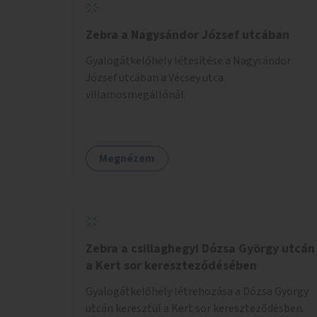
Zebra a Nagysándor József utcában
Gyalogátkelőhely létesítése a Nagysándor
József utcában a Vécsey utca
villamosmegállónál.
Megnézem
Zebra a csillaghegyi Dózsa György utcán
a Kert sor kereszteződésében
Gyalogátkelőhely létrehozása a Dózsa György
utcán keresztül a Kert sor kereszteződésben.