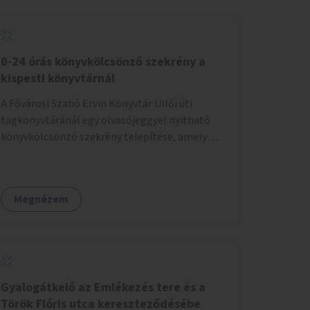
0-24 órás könyvkölcsönző szekrény a
kispesti könyvtárnál
A Fővárosi Szabó Ervin Könyvtár Üllői úti
tagkönyvtáránál egy olvasójeggyel nyitható
könyvkölcsönző szekrény telepítése, amely
akkor is használható, ha a könyvtár zárva van.
Megnézem
Gyalogátkelő az Emlékezés tere és a
Török Flóris utca kereszteződésébe