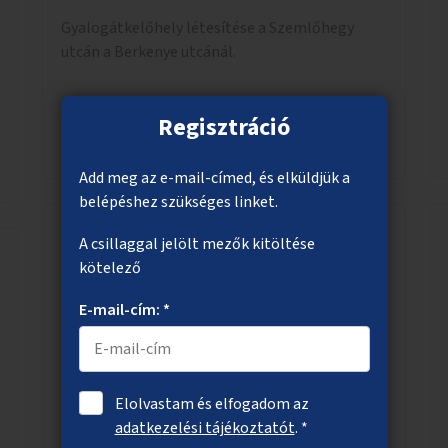
Gyalogátkelőhely létesítése a Szemlőhegy
utcán a Berkenye utcánál.
Regisztráció
Megnézem
Add meg az e-mail-címed, és elküldjük a
belépéshez szükséges linket.
A csillaggal jelölt mezők kitöltése
Több köztéri kerékpárpumpa
kötelező
Kerékpárpumpák telepítése a kerékpárutak
E-mail-cím: *
mentén a város több pontján.
Elolvastam és elfogadom az
Megnézem
adatkezelési tájékoztatót
. *