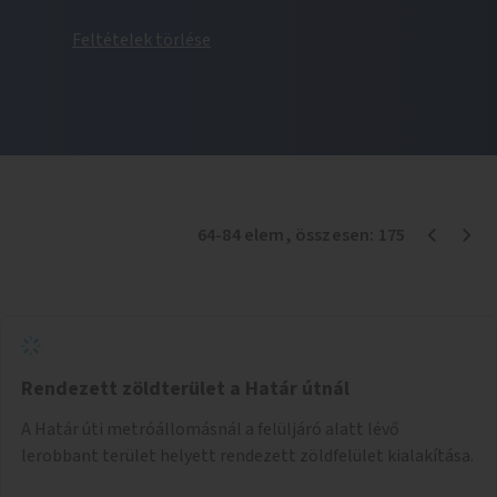
Feltételek törlése
64
-
84
elem
, összesen:
175
Rendezett zöldterület a Határ útnál
A Határ úti metróállomásnál a felüljáró alatt lévő
lerobbant terület helyett rendezett zöldfelület kialakítása.