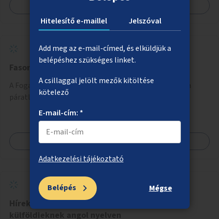
Megnézem
Hitelesítő e-maillel
Jelszóval
Add meg az e-mail-címed, és elküldjük a
belépéshez szükséges linket.
Fasorpótlás a Fogarasi úton
A csillaggal jelölt mezők kitöltése
A Fogarasi úton a Róna utca és Padlizsán utca között a
kötelező
páratlan oldalon fák ültetése (a parkolóhelyek közé).
E-mail-cím: *
Megnézem
Adatkezelési tájékoztató
Belépés
Mégse
Hírek és programajánlók Budapesten élő
külföldieknek angol nyelven