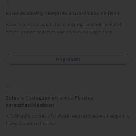
Fasor és sövény telepítés a Grassalkovich úton
Fasor telepítése az ültetésre alkalmas burkolt felületek
helyén és sövényültetés a sávelválasztó szigeteken.
Megnézem
Zebra a Csalogány utca és a Fő utca
kereszteződésében
A Csalogány utca és a Fő utca kereszteződésben a negyedik,
hiányzó zebra felfestése.