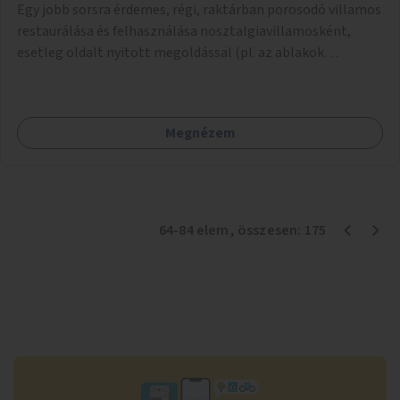
Egy jobb sorsra érdemes, régi, raktárban porosodó villamos
restaurálása és felhasználása nosztalgiavillamosként,
esetleg oldalt nyitott megoldással (pl. az ablakok
eltávolításával).
Megnézem
64
-
84
elem
, összesen:
175