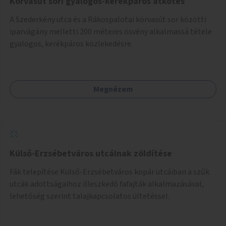
Körvasút sori gyalogos-kerékpáros átkötés
A Szederkény utca és a Rákospalotai körvasút sor közötti
iparvágány melletti 200 méteres ösvény alkalmassá tétele
gyalogos, kerékpáros közlekedésre.
Megnézem
Külső-Erzsébetváros utcáinak zöldítése
Fák telepítése Külső-Erzsébetváros kopár utcáiban a szűk
utcák adottságaihoz illeszkedő fafajták alkalmazásával,
lehetőség szerint talajkapcsolatos ültetéssel.