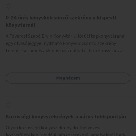
0-24 órás könyvkölcsönző szekrény a kispesti
könyvtárnál
A Fővárosi Szabó Ervin Könyvtár Üllői úti tagkönyvtáránál
egy olvasójeggyel nyitható könyvkölcsönző szekrény
telepítése, amely akkor is használható, ha a könyvtár zárva
van.
Megnézem
Közösségi könyvszekrények a város több pontján
Olyan közösségi könyvszekrények elhelyezése
közterületeken (például játszótereken), amelyekből bárki