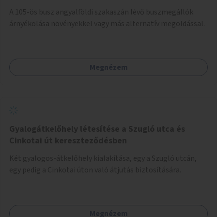
A 105-ös busz angyalföldi szakaszán lévő buszmegállók
árnyékolása növényekkel vagy más alternatív megoldással.
Megnézem
Gyalogátkelőhely létesítése a Szugló utca és
Cinkotai út kereszteződésben
Két gyalogos-átkelőhely kialakítása, egy a Szugló utcán,
egy pedig a Cinkotai úton való átjutás biztosítására.
Megnézem