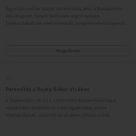
Egy olyan online felület létrehozása, ahol a Budapesten
élő, dolgozó, tanuló külföldiek angol nyelven
tájékozódhatnak a helyi hírekről, programlehetőségekről,
kulturális eseményekről.
Megnézem
Parkosítás a Dayka Gábor utcában
A Dayka Gábor utca 13. szám előtti közterületen park
kialakítása cserjékkel és évelő ágyásokkal, padok
kihelyezésével, valamint az utcában lefolyó esővíz
hasznosításával.