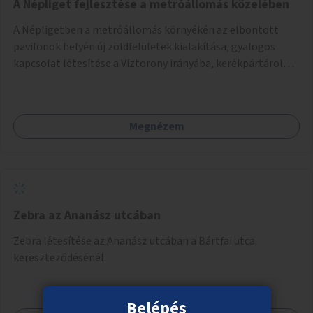
A Népliget fejlesztése a metróállomás közelében
A Népligetben a metróállomás környékén az elbontott
pavilonok helyén új zöldfelületek kialakítása, gyalogos
kapcsolat létesítése a Víztorony irányába, kerékpártárolók
kihelyezése.
Megnézem
Zebra az Ananász utcában
Zebra létesítése az Ananász utcában a Bártfai utca
kereszteződésénél.
Belépés