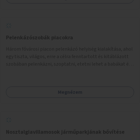
Pelenkázószobák piacokra
Három fővárosi piacon pelenkázó helyiség kialakítása, ahol
egy tiszta, világos, erre a célra fenntartott és kitáblázott
szobában pelenkázni, szoptatni, etetni lehet a babákat és
vízvételi, mosakodási lehetőség is biztosított.
Megnézem
Nosztalgiavillamosok járműparkjának bővítése