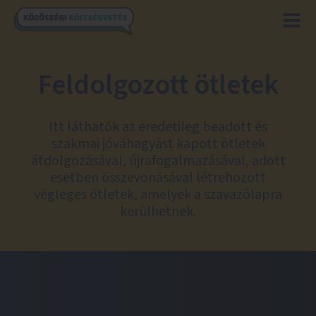
Feldolgozott ötletek
Itt láthatók az eredetileg beadott és
szakmai jóváhagyást kapott ötletek
átdolgozásával, újrafogalmazásával, adott
esetben összevonásával létrehozott
végleges ötletek, amelyek a szavazólapra
kerülhetnek.