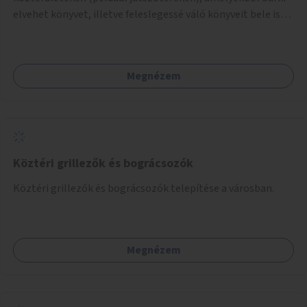
elvehet könyvet, illetve feleslegessé váló könyveit bele is
teheti.
Megnézem
Köztéri grillezők és bográcsozók
Köztéri grillezők és bográcsozók telepítése a városban.
Megnézem