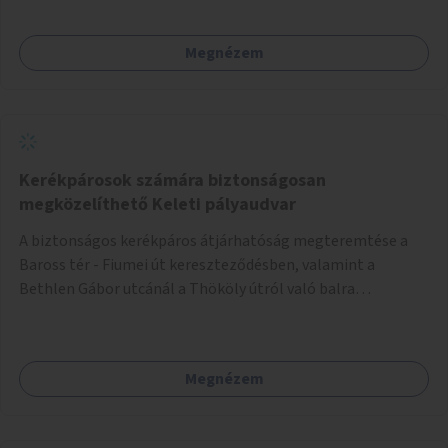
Megnézem
Kerékpárosok számára biztonságosan
megközelíthető Keleti pályaudvar
A biztonságos kerékpáros átjárhatóság megteremtése a
Baross tér - Fiumei út kereszteződésben, valamint a
Bethlen Gábor utcánál a Thököly útról való balra
kanyarodás biztosítása a Festetics György utca irányába.
Megnézem