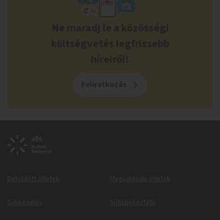
Ne maradj le a közösségi
költségvetés legfrissebb
híreiről!
Feliratkozás
Beküldött ötletek
Megvalósuló ötletek
Sütikezelés
Sütitájékoztató