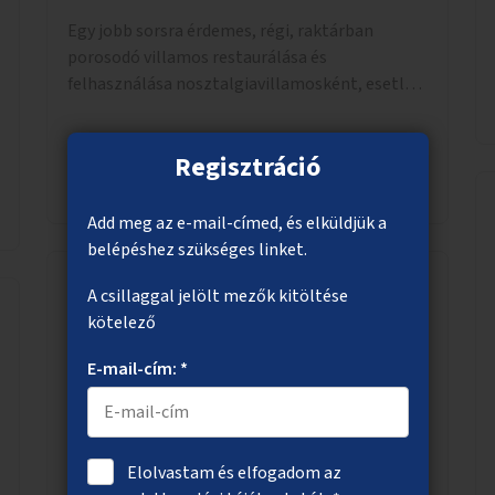
Egy jobb sorsra érdemes, régi, raktárban
porosodó villamos restaurálása és
felhasználása nosztalgiavillamosként, esetleg
oldalt nyitott megoldással (pl. az ablakok
eltávolításával).
Regisztráció
Megnézem
Add meg az e-mail-címed, és elküldjük a
belépéshez szükséges linket.
A csillaggal jelölt mezők kitöltése
Gyalogosbiztonság növelése a Hun utca
kötelező
villamosmegállóban
E-mail-cím: *
A 14-es villamos Hun utca megállójában a
túlságosan keskeny peron kiszélesítése.
Elolvastam és elfogadom az