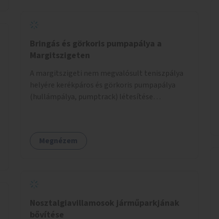
Bringás és görkoris pumpapálya a
Margitszigeten
A margitszigeti nem megvalósult teniszpálya
helyére kerékpáros és görkoris pumpapálya
(hullámpálya, pumptrack) létesítése
zöldfelületi fejlesztéssel, sporteszközökkel,
közösségi térrel.
Megnézem
Nosztalgiavillamosok járműparkjának
bővítése