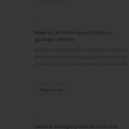
Béke utcai biztonságos biciklis és
gyalogos átkelés
A Rákos-patak melletti kerékpárút részeként a
Béke utcai átkelés biztonságosabbá tétele oly
módon, hogy azt gyalogosok is használhassák.
Megnézem
Zebra a Csalogány utca és a Fő utca