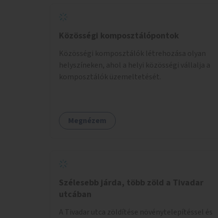
Közösségi komposztálópontok
Közösségi komposztálók létrehozása olyan
helyszíneken, ahol a helyi közösségi vállalja a
komposztálók üzemeltetését.
Megnézem
Szélesebb járda, több zöld a Tivadar
utcában
A Tivadar utca zöldítése növénytelepítéssel és