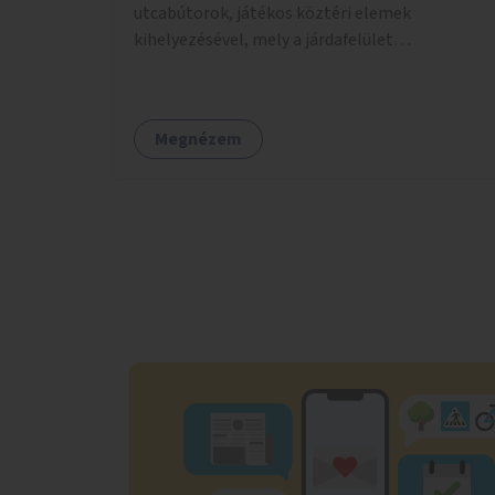
utcabútorok, játékos köztéri elemek
kihelyezésével, mely a járdafelület
szélesítésével és a parkolófelület
csökkentésével valósítható meg.
Megnézem