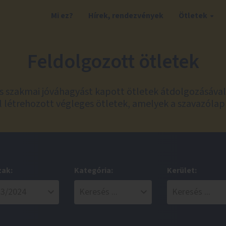
Mi ez?
Hírek, rendezvények
Ötletek
Feldolgozott ötletek
és szakmai jóváhagyást kapott ötletek átdolgozásáva
 létrehozott végleges ötletek, amelyek a szavazólap
zak:
Kategória:
Kerület: