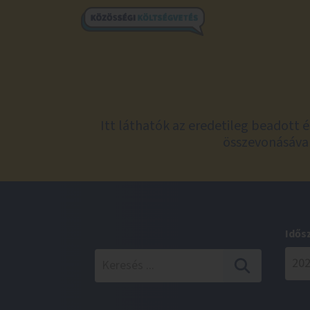
Itt láthatók az eredetileg beadott 
összevonásával
Idős