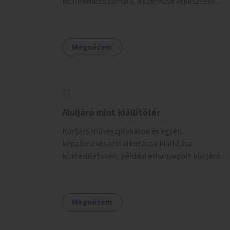
közlekedés számára, a szervizút fejlesztése
forgalomtechnikai eszközökkel, a
közlekedésbiztonság és komfort javítása.
Megnézem
Aluljáró mint kiállítótér
Kortárs művészplakátok és egyéb
képzőművészeti alkotások kiállítása
közterületeken, például elhanyagolt aluljárók,
átjárók falfelületein vagy kirakataiban.
Megnézem