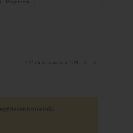
Megnézem
1
-
21
elem
, összesen:
175
egfrissebb híreiről!