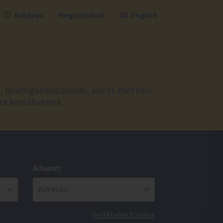
Belépés
Regisztráció
English
l, újrafogalmazásával, adott esetben
ra kerülhetnek.
Állapot:
Feltételek törlése