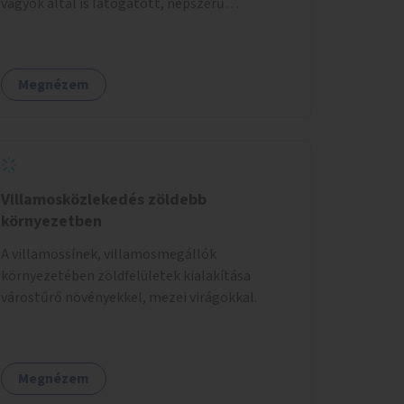
vágyók által is látogatott, népszerű
közparkokban.
Megnézem
Villamosközlekedés zöldebb
környezetben
A villamossínek, villamosmegállók
környezetében zöldfelületek kialakítása
várostűrő növényekkel, mezei virágokkal.
Megnézem