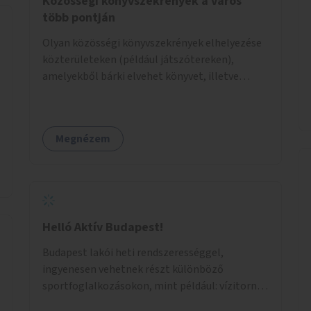
Közösségi könyvszekrények a város
több pontján
Olyan közösségi könyvszekrények elhelyezése
közterületeken (például játszótereken),
amelyekből bárki elvehet könyvet, illetve
feleslegessé váló könyveit bele is teheti.
Megnézem
Helló Aktív Budapest!
Budapest lakói heti rendszerességgel,
ingyenesen vehetnek részt különböző
sportfoglalkozásokon, mint például: vízitorna,
jóga, röplabda, közösségi futás és sok más.