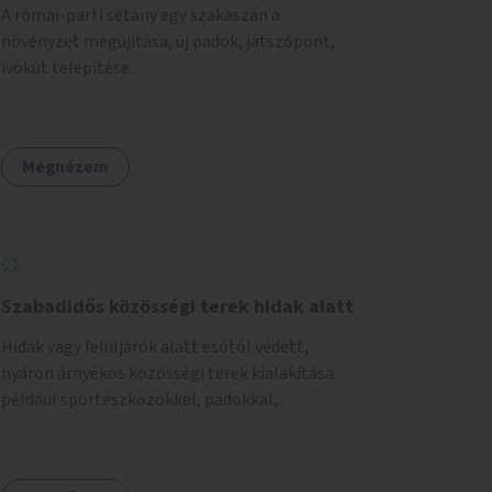
A római-parti sétány egy szakaszán a
növényzet megújítása, új padok, játszópont,
ivókút telepítése.
Megnézem
Szabadidős közösségi terek hidak alatt
Hidak vagy felüljárók alatt esőtől védett,
nyáron árnyékos közösségi terek kialakítása
például sporteszközökkel, padokkal,
növényzettel.