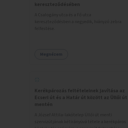
kereszteződésében
A Csalogány utca és a Fő utca
kereszteződésben a negyedik, hiányzó zebra
felfestése.
Megnézem
Kerékpározás feltételeinek javítása az
Ecseri út és a Határ út között az Üllői út
mentén
A József Attila-lakótelep Üllői út menti
szervizútjának kétirányúvá tétele a kerékpáros