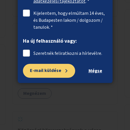
adatkezelési tájékoztatót
. *
Megnézem
Kijelentem, hogy elmúltam 14 éves,
és Budapesten lakom / dolgozom /
tanulok. *
Ha új felhasználó vagy:
Taneszközmentés
Gyermekes családoknál feleslegessé váló
Szeretnék feliratkozni a hírlevélre.
iskolai tanszerek, füzetek,
vonalzók, íróeszközök szelektív begyűjtéséhez
E-mail küldése
Mégse
gyűjtőpontok kialakítása, ezen eszközök
továbbadása rászoruló családoknak.
Megnézem