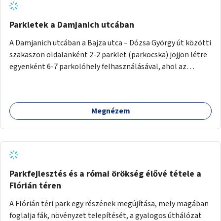
Parkletek a Damjanich utcában
A Damjanich utcában a Bajza utca – Dózsa György út közötti
szakaszon oldalanként 2-2 parklet (parkocska) jöjjön létre
egyenként 6-7 parkolóhely felhasználásával, ahol az
időtöltésre, megállásra, pihenésre és hűsölésre szolgáló
funkciók érhetőek el az itt élők és az erre járók számára.
Megnézem
Parkfejlesztés és a római örökség élővé tétele a
Flórián téren
A Flórián téri park egy részének megújítása, mely magában
foglalja fák, növényzet telepítését, a gyalogos úthálózat