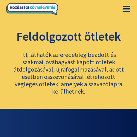
Feldolgozott ötletek
Itt láthatók az eredetileg beadott és
szakmai jóváhagyást kapott ötletek
átdolgozásával, újrafogalmazásával, adott
esetben összevonásával létrehozott
végleges ötletek, amelyek a szavazólapra
kerülhetnek.