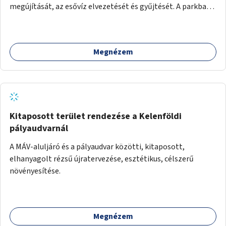
megújítását, az esővíz elvezetését és gyűjtését. A parkba
vagy környezetébe információs táblák is kerülnek a római
örökség bemutatása céljából.
Megnézem
Kitaposott terület rendezése a Kelenföldi
pályaudvarnál
A MÁV-aluljáró és a pályaudvar közötti, kitaposott,
elhanyagolt rézsű újratervezése, esztétikus, célszerű
növényesítése.
Megnézem