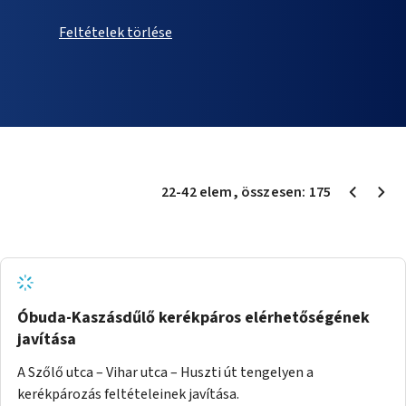
Feltételek törlése
22
-
42
elem
, összesen:
175
Óbuda-Kaszásdűlő kerékpáros elérhetőségének
javítása
A Szőlő utca – Vihar utca – Huszti út tengelyen a
kerékpározás feltételeinek javítása.