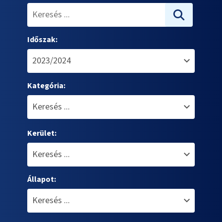
Időszak:
Kategória:
Kerület:
Állapot: