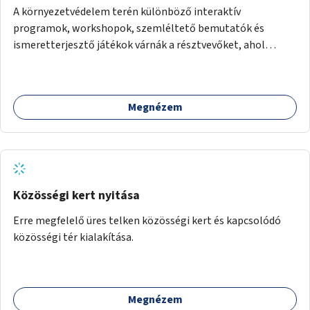
A környezetvédelem terén különböző interaktív
programok, workshopok, szemléltető bemutatók és
ismeretterjesztő játékok várnák a résztvevőket, ahol
megismerhetik az újrahasznosítás kreatív lehetőségeit, a
zero waste életstílust és más hasznos információkat.
Megnézem
Közösségi kert nyitása
Erre megfelelő üres telken közösségi kert és kapcsolódó
közösségi tér kialakítása.
Megnézem