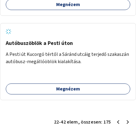
Megnézem
Autóbuszöblök a Pesti úton
A Pesti út Kucorgó tértől a Sáránd utcáig terjedő szakaszán
autóbusz-megállóöblök kialakítása.
Megnézem
22
-
42
elem
, összesen:
175