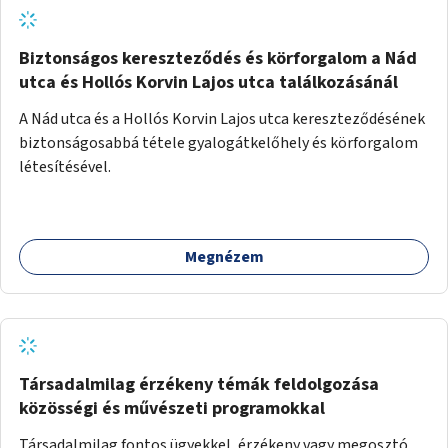
Biztonságos kereszteződés és körforgalom a Nád
utca és Hollós Korvin Lajos utca találkozásánál
A Nád utca és a Hollós Korvin Lajos utca kereszteződésének
biztonságosabbá tétele gyalogátkelőhely és körforgalom
létesítésével.
Megnézem
Társadalmilag érzékeny témák feldolgozása
közösségi és művészeti programokkal
Társadalmilag fontos ügyekkel, érzékeny vagy megosztó