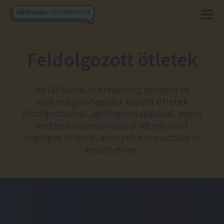
Feldolgozott ötletek
Itt láthatók az eredetileg beadott és
szakmai jóváhagyást kapott ötletek
átdolgozásával, újrafogalmazásával, adott
esetben összevonásával létrehozott
végleges ötletek, amelyek a szavazólapra
kerülhetnek.