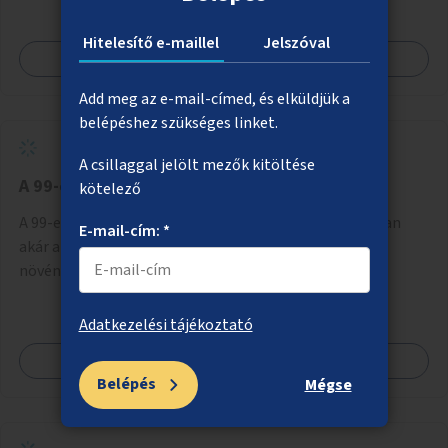
Hitelesítő e-maillel
Jelszóval
Megnézem
Add meg az e-mail-címed, és elküldjük a
belépéshez szükséges linket.
A csillaggal jelölt mezők kitöltése
A 99-es busz megállóinak árnyékolása
kötelező
A 99-es busz napsütésnek leginkább kitett megállóiban
E-mail-cím: *
akár az utasváróra, akár önálló rácsozatra futtatott
növényekkel vagy egyéb módon történő árnyékolás.
Adatkezelési tájékoztató
Megnézem
Belépés
Mégse