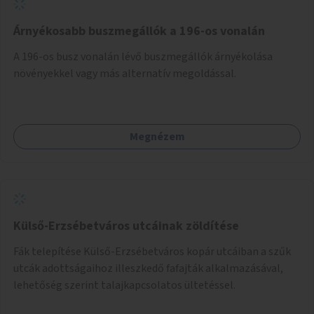
Árnyékosabb buszmegállók a 196-os vonalán
A 196-os busz vonalán lévő buszmegállók árnyékolása
növényekkel vagy más alternatív megoldással.
Megnézem
Külső-Erzsébetváros utcáinak zöldítése
Fák telepítése Külső-Erzsébetváros kopár utcáiban a szűk
utcák adottságaihoz illeszkedő fafajták alkalmazásával,
lehetőség szerint talajkapcsolatos ültetéssel.