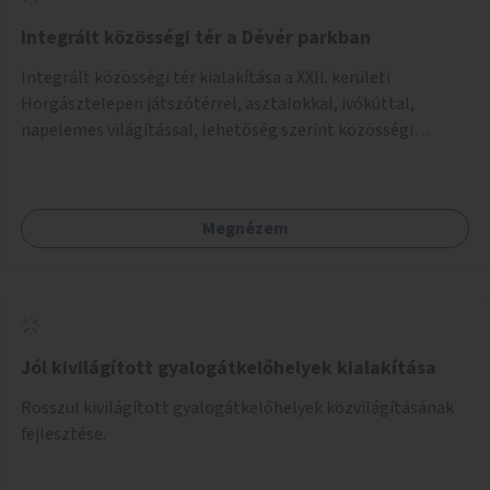
Integrált közösségi tér a Dévér parkban
Integrált közösségi tér kialakítása a XXII. kerületi
Horgásztelepen játszótérrel, asztalokkal, ivókúttal,
napelemes világítással, lehetőség szerint közösségi
tűzrakóhellyel és könyvszekrénnyel.
Megnézem
Jól kivilágított gyalogátkelőhelyek kialakítása
Rosszul kivilágított gyalogátkelőhelyek közvilágításának
fejlesztése.