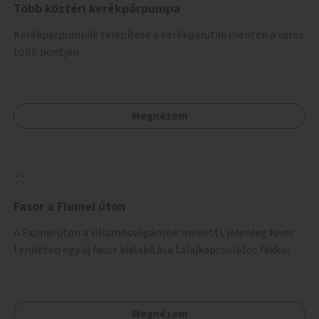
Több köztéri kerékpárpumpa
Kerékpárpumpák telepítése a kerékpárutak mentén a város
több pontján.
Megnézem
Fasor a Fiumei úton
A Fiumei úton a villamosvágányok melletti, jelenleg füves
területen egy új fasor kialakítása talajkapcsolatos fákkal.
Megnézem