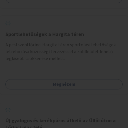
Sportlehetőségek a Hargita téren
A pestszentlőrinci Hargita téren sportolási lehetőségek
létrehozása közösségi tervezéssel a zöldfelület lehető
legkisebb csökkenése mellett.
Megnézem
Új gyalogos és kerékpáros átkelő az Üllői úton a
Lőrinci piac felé