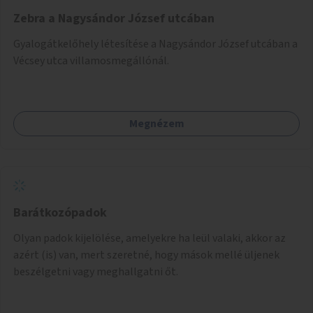
Zebra a Nagysándor József utcában
Gyalogátkelőhely létesítése a Nagysándor József utcában a
Vécsey utca villamosmegállónál.
Megnézem
Barátkozópadok
Olyan padok kijelölése, amelyekre ha leül valaki, akkor az
azért (is) van, mert szeretné, hogy mások mellé üljenek
beszélgetni vagy meghallgatni őt.