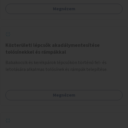
Megnézem
Közterületi lépcsők akadálymentesítése
tolósínekkel és rámpákkal
Babakocsik és kerékpárok lépcsőkön történő fel- és
letolására alkalmas tolósínek és rámpák telepítése.
Megnézem