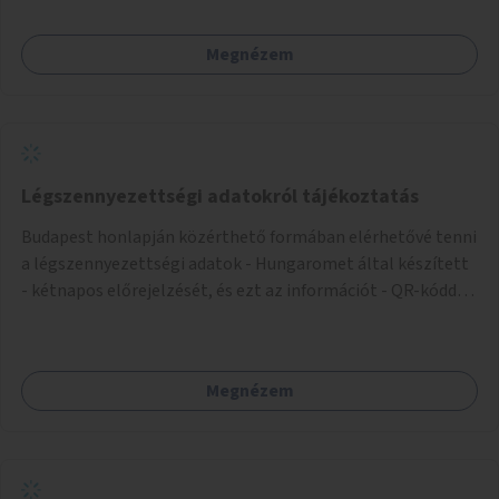
Megnézem
Légszennyezettségi adatokról tájékoztatás
Budapest honlapján közérthető formában elérhetővé tenni
a légszennyezettségi adatok - Hungaromet által készített
- kétnapos előrejelzését, és ezt az információt - QR-kóddal
vagy más módon - megosztani a város több pontján.
Megnézem