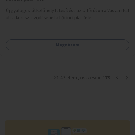
Új gyalogos-átkelőhely létesítése az Üllői úton a Vasvári Pál
utca kereszteződésénél a Lőrinci piac felé.
Megnézem
22
-
42
elem
, összesen:
175