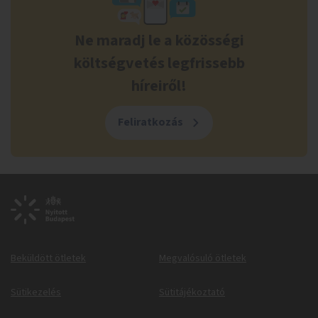
Ne maradj le a közösségi
költségvetés legfrissebb
híreiről!
Feliratkozás
Beküldött ötletek
Megvalósuló ötletek
Sütikezelés
Sütitájékoztató