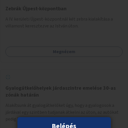
Zebrák Újpest-központban
A IV. kerületi Újpest-központnál két zebra kialakítása a
villamost keresztezve az István úton.
Megnézem
Gyalogátkelőhelyek járdaszintre emelése 30-as
zónák határán
Alakítsunk át gyalogátkelőket úgy, hogy a gyalogosok a
járdával egy szintben tudjanak átkelni az úton, az autókat
pedig lassításra ösztönözze a megemelt átvezetés.
Belépés