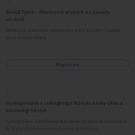
AlulARTjáró – Művészeti aluljáró a Csanády
utcánál
Művészeti alkotások kihelyezése a XIII. kerületi Csanády
utcai aluljáró falára.
Megnézem
Gyalogátkelő a csillaghegyi Mátyás király úton a
közösségi háznál
Gyalogátkelő létesítése a Mátyás király úton az Attila utca
és Árpád utca kereszteződésének közelében.