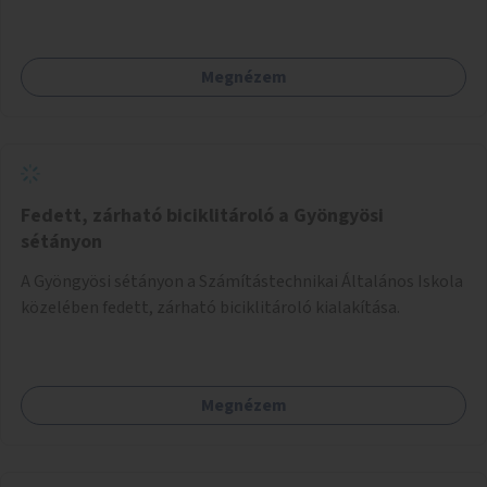
Megnézem
Fedett, zárható biciklitároló a Gyöngyösi
sétányon
A Gyöngyösi sétányon a Számítástechnikai Általános Iskola
közelében fedett, zárható biciklitároló kialakítása.
Megnézem