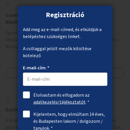
Regisztráció
Csomagmegőrző a Margitszigeten és a
Népligetben
Add meg az e-mail-címed, és elküldjük a
Egyedi szekrényekből álló, lehetőleg egy öltözővel is
belépéshez szükséges linket.
kiegészített csomagmegőrző a Margitszigeten, illetve a
Népligetben.
A csillaggal jelölt mezők kitöltése
kötelező
E-mail-cím: *
Megnézem
Elolvastam és elfogadom az
adatkezelési tájékoztatót
. *
Szebb zöldfelület a Sporttelep utca mellett
Kijelentem, hogy elmúltam 14 éves,
A IV. kerületi Sporttelep utca – Erdősor utca – Tungsram
és Budapesten lakom / dolgozom /
utca által határolt zöldterületen dísznövények telepítése,
tanulok. *