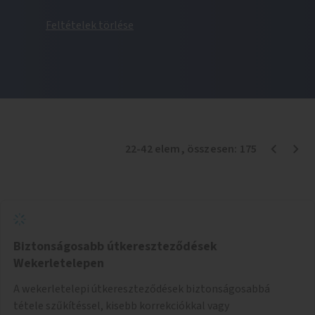
Feltételek törlése
22
-
42
elem
, összesen:
175
Biztonságosabb útkereszteződések
Wekerletelepen
A wekerletelepi útkereszteződések biztonságosabbá
tétele szűkítéssel, kisebb korrekciókkal vagy