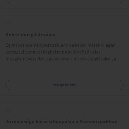
Keleti mozgásterápia
Egynapos eseménysorozat, amin a keleti mesék világán
keresztül bemutatkozhatnak a különböző keleti
mozgásművészetek egybekötve a mesék előadásaival, amik
bemutatják az adott mozgásforma történetét, és
lehetőséget adnak a különböző mozgásnemek
kipróbálására.
Megnézem
Jó minőségű kosárlabdapálya a Páskom parkban