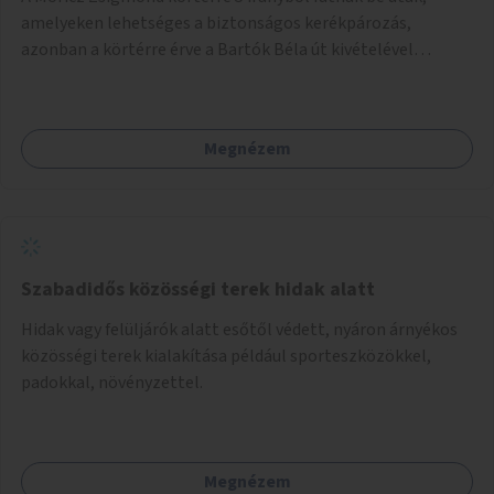
amelyeken lehetséges a biztonságos kerékpározás,
azonban a körtérre érve a Bartók Béla út kivételével
mindegyik kerékpáros útvonal megszakad. Alakítsuk ki a
kerékpáros útvonalak összekötését!
Megnézem
Szabadidős közösségi terek hidak alatt
Hidak vagy felüljárók alatt esőtől védett, nyáron árnyékos
közösségi terek kialakítása például sporteszközökkel,
padokkal, növényzettel.
Megnézem