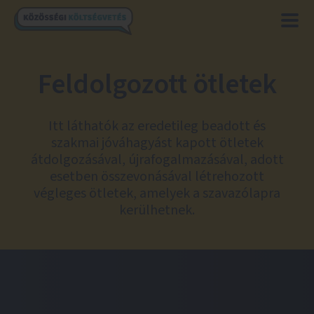
Feldolgozott ötletek
Itt láthatók az eredetileg beadott és
szakmai jóváhagyást kapott ötletek
átdolgozásával, újrafogalmazásával, adott
esetben összevonásával létrehozott
végleges ötletek, amelyek a szavazólapra
kerülhetnek.