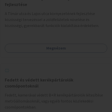
fejlesztése
A Tímár utca és Lajos utca környezetének fejlesztése
közösségi tervezéssel a zöldfelületek növelése és
közösségi, gyerekbarát funkciók kialakítása érdekében.
Megnézem
Fedett és védett kerékpártárolók
csomópontoknál
Fedett, kamerával védett B+R kerékpártárolók létesítése
metróállomásoknál, vagy egyéb fontos közlekedési
csomópontokban.