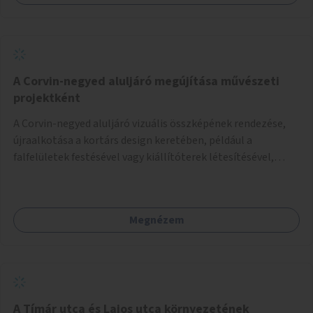
A Corvin-negyed aluljáró megújítása művészeti
projektként
A Corvin-negyed aluljáró vizuális összképének rendezése,
újraalkotása a kortárs design keretében, például a
falfelületek festésével vagy kiállítóterek létesítésével,
amelyekben kortárs designerek, művészek, tervezők
alkotásai, termékei jelenhetnének meg alkalmat adva a
bemutatkozásra, szélesebb körben való ismertségre.
Megnézem
A Tímár utca és Lajos utca környezetének