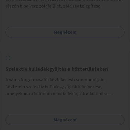
részén biodiverz zöldfelület, zöld sáv telepítése.
Megnézem
Szelektív hulladékgyűjtés a közterületeken
A város forgalmasabb közlekedési csomópontjain,
közterein szelektív hulladékgyűjtők kihelyezése,
amelyekben a különböző hulladékfajták elkülönítve
gyűjthetők.
Megnézem