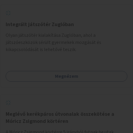
Integrált játszótér Zuglóban
Olyan játszótér kialakítása Zuglóban, ahol a
játszóeszközök sérült gyermekek mozgását és
kikapcsolódását is lehetővé teszik.
Megnézem
Meglévő kerékpáros útvonalak összekötése a
Móricz Zsigmond körtéren
A Móricz Zsigmond körtérre 5 irányból futnak be utak,