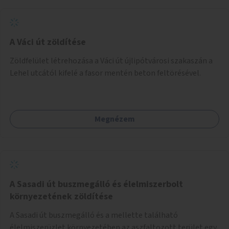
A Váci út zöldítése
Zöldfelület létrehozása a Váci út újlipótvárosi szakaszán a
Lehel utcától kifelé a fasor mentén beton feltörésével.
Megnézem
A Sasadi út buszmegálló és élelmiszerbolt
környezetének zöldítése
A Sasadi út buszmegálló és a mellette található
élelmiszerüzlet környezetében az aszfaltozott terület egy