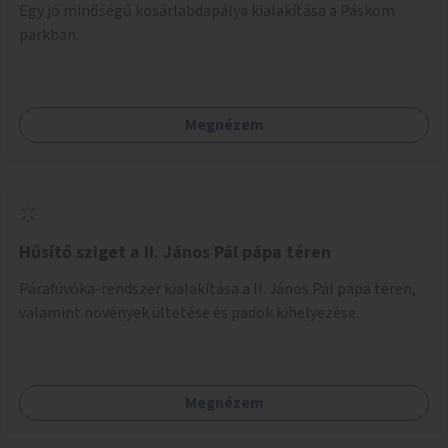
Egy jó minőségű kosárlabdapálya kialakítása a Páskom
parkban.
Megnézem
Hűsítő sziget a II. János Pál pápa téren
Párafúvóka-rendszer kialakítása a II. János Pál pápa téren,
valamint növények ültetése és padok kihelyezése.
Megnézem