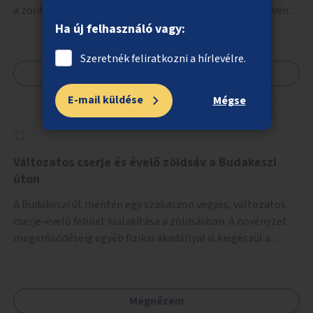
a zöldfelület minőségének javítása, ezzel együtt az ösvény
rendbetétele.
Ha új felhasználó vagy:
Szeretnék feliratkozni a hírlevélre.
Megnézem
E-mail küldése
Mégse
Változatos cserje és évelő zöldsáv a Budakeszi
úton
A Budakeszi út mentén egy szakaszon vegyes, változatos
cserje-évelő felület kialakítása a zöldsávban. A növényzet
megerősödéséig egyéb fizikai akadállyal is kiegészül a
cserjetelepítés.
Megnézem