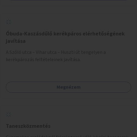
Óbuda-Kaszásdűlő kerékpáros elérhetőségének
javítása
A Szőlő utca – Vihar utca – Huszti út tengelyen a
kerékpározás feltételeinek javítása.
Megnézem
Taneszközmentés