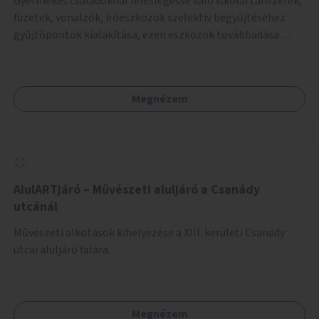
Gyermekes családoknál feleslegessé váló iskolai tanszerek,
füzetek, vonalzók, íróeszközök szelektív begyűjtéséhez
gyűjtőpontok kialakítása, ezen eszközök továbbadása
rászoruló családoknak.
Megnézem
AlulARTjáró – Művészeti aluljáró a Csanády
utcánál
Művészeti alkotások kihelyezése a XIII. kerületi Csanády
utcai aluljáró falára.
Megnézem