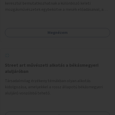
keresztül bemutatkozhatnak a különböző keleti
mozgásművészetek egybekötve a mesék előadásaival, amik
bemutatják az adott mozgásforma történetét, és
lehetőséget adnak a különböző mozgásnemek
kipróbálására.
Megnézem
Street art művészeti alkotás a békásmegyeri
aluljáróban
Társadalmilag érzékeny témákban olyan alkotás
kidolgozása, amelyekkel a rossz állapotú békásmegyeri
aluljáró vonzóbbá tehető.