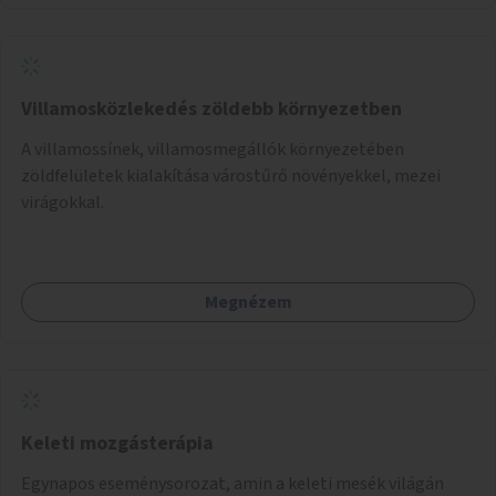
Villamosközlekedés zöldebb környezetben
A villamossínek, villamosmegállók környezetében
zöldfelületek kialakítása várostűrő növényekkel, mezei
virágokkal.
Megnézem
Keleti mozgásterápia
Egynapos eseménysorozat, amin a keleti mesék világán