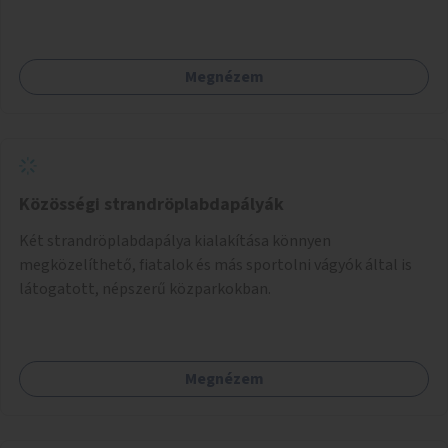
Megnézem
Közösségi strandröplabdapályák
Két strandröplabdapálya kialakítása könnyen
megközelíthető, fiatalok és más sportolni vágyók által is
látogatott, népszerű közparkokban.
Megnézem