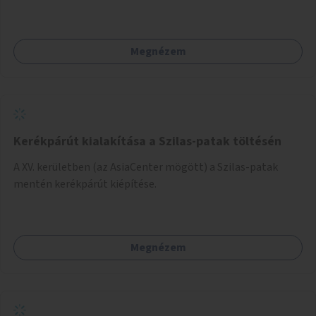
pályázat útján történik és a nyertes pályamű
kiválasztásában a szakmai szűrést követően a lakossági
vélemény is megjelenik.
Megnézem
Kerékpárút kialakítása a Szilas-patak töltésén
A XV. kerületben (az AsiaCenter mögött) a Szilas-patak
mentén kerékpárút kiépítése.
Megnézem