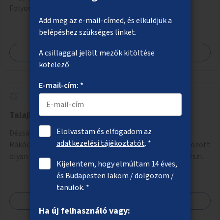
Folyondár utcai kereszteződésen.
Add meg az e-mail-címed, és elküldjük a
belépéshez szükséges linket.
Megnézem
A csillaggal jelölt mezők kitöltése
kötelező
E-mail-cím: *
Talajkapcsolatos fák a Rákóczi úton
Elolvastam és elfogadom az
Dézsás fák helyett talajkapcsolatos fák telepítése a
adatkezelési tájékoztatót
. *
Rákóczi úton a Keleti pályaudvar és a Blaha Lujza tér között
olyan szakaszon, ahol a közműhelyzet ezt lehetővé teszi.
Kijelentem, hogy elmúltam 14 éves,
és Budapesten lakom / dolgozom /
tanulok. *
Megnézem
Ha új felhasználó vagy: