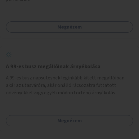
Megnézem
A 99-es busz megállóinak árnyékolása
A 99-es busz napsütésnek leginkább kitett megállóiban
akár az utasváróra, akár önálló rácsozatra futtatott
növényekkel vagy egyéb módon történő árnyékolás.
Megnézem