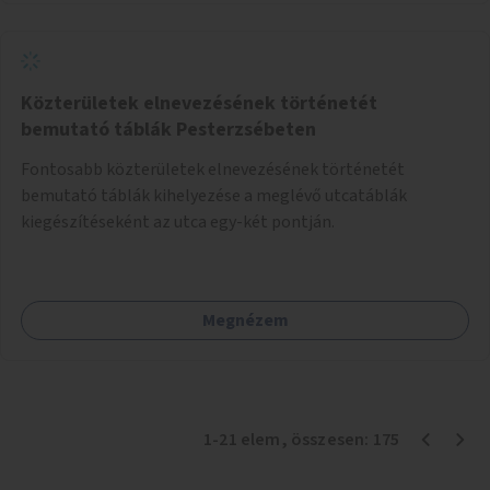
Közterületek elnevezésének történetét
bemutató táblák Pesterzsébeten
Fontosabb közterületek elnevezésének történetét
bemutató táblák kihelyezése a meglévő utcatáblák
kiegészítéseként az utca egy-két pontján.
Megnézem
1
-
21
elem
, összesen:
175