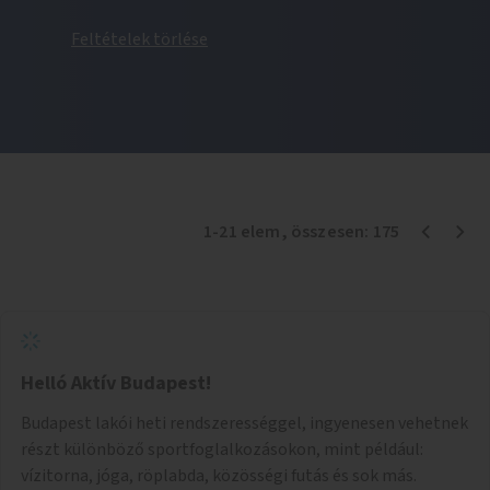
Feltételek törlése
1
-
21
elem
, összesen:
175
Helló Aktív Budapest!
Budapest lakói heti rendszerességgel, ingyenesen vehetnek
részt különböző sportfoglalkozásokon, mint például:
vízitorna, jóga, röplabda, közösségi futás és sok más.