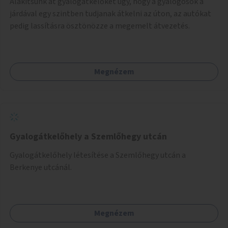
Alakítsunk át gyalogátkelőket úgy, hogy a gyalogosok a
járdával egy szintben tudjanak átkelni az úton, az autókat
pedig lassításra ösztönözze a megemelt átvezetés.
Megnézem
Gyalogátkelőhely a Szemlőhegy utcán
Gyalogátkelőhely létesítése a Szemlőhegy utcán a
Berkenye utcánál.
Megnézem