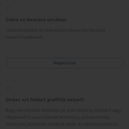
Zebra az Ananász utcában
Zebra létesítése az Ananász utcában a Bártfai utca
kereszteződésénél.
Megnézem
Street art felület graffitik helyett
Nagy méretű üres felületre (pl. üres tűzfalra, felüljáró vagy
híd pillérére) olyan alkotás felfestése, ami esztétikai,
művészeti, kulturális élményt nyújt. Az alkotás kiválasztása