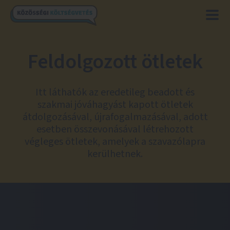
Feldolgozott ötletek
Itt láthatók az eredetileg beadott és
szakmai jóváhagyást kapott ötletek
átdolgozásával, újrafogalmazásával, adott
esetben összevonásával létrehozott
végleges ötletek, amelyek a szavazólapra
kerülhetnek.