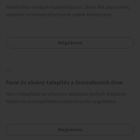
Párafúvóka-rendszer kialakítása a II. János Pál pápa téren,
valamint növények ültetése és padok kihelyezése.
Megnézem
Fasor és sövény telepítés a Grassalkovich úton
Fasor telepítése az ültetésre alkalmas burkolt felületek
helyén és sövényültetés a sávelválasztó szigeteken.
Megnézem