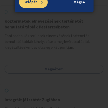
Belépés
Mégse
Közterületek elnevezésének történetét
bemutató táblák Pesterzsébeten
Fontosabb közterületek elnevezésének történetét
bemutató táblák kihelyezése a meglévő utcatáblák
kiegészítéseként az utca egy-két pontján.
Megnézem
Integrált játszótér Zuglóban