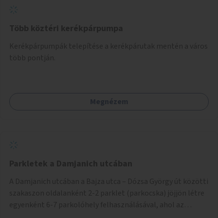
Több köztéri kerékpárpumpa
Kerékpárpumpák telepítése a kerékpárutak mentén a város
több pontján.
Megnézem
Parkletek a Damjanich utcában
A Damjanich utcában a Bajza utca – Dózsa György út közötti
szakaszon oldalanként 2-2 parklet (parkocska) jöjjön létre
egyenként 6-7 parkolóhely felhasználásával, ahol az
időtöltésre, megállásra, pihenésre és hűsölésre szolgáló