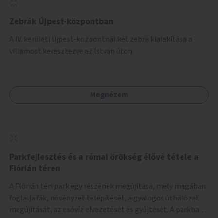
Zebrák Újpest-központban
A IV. kerületi Újpest-központnál két zebra kialakítása a
villamost keresztezve az István úton.
Megnézem
Parkfejlesztés és a római örökség élővé tétele a
Flórián téren
A Flórián téri park egy részének megújítása, mely magában
foglalja fák, növényzet telepítését, a gyalogos úthálózat
megújítását, az esővíz elvezetését és gyűjtését. A parkba