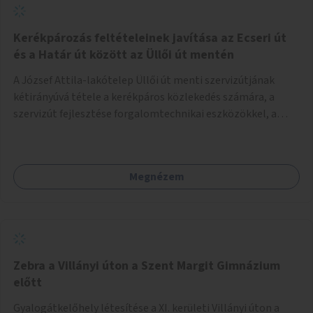
Kerékpározás feltételeinek javítása az Ecseri út
és a Határ út között az Üllői út mentén
A József Attila-lakótelep Üllői út menti szervizútjának
kétirányúvá tétele a kerékpáros közlekedés számára, a
szervizút fejlesztése forgalomtechnikai eszközökkel, a
közlekedésbiztonság és komfort javítása.
Megnézem
Zebra a Villányi úton a Szent Margit Gimnázium
előtt
Gyalogátkelőhely létesítése a XI. kerületi Villányi úton a