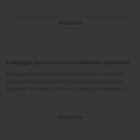
vagy környezetébe információs táblák is kerülnek a római
örökség bemutatása céljából.
Megnézem
A Népliget fejlesztése a metróállomás közelében
A Népligetben a metróállomás környékén az elbontott
pavilonok helyén új zöldfelületek kialakítása, gyalogos
kapcsolat létesítése a Víztorony irányába, kerékpártárolók
kihelyezése.
Megnézem