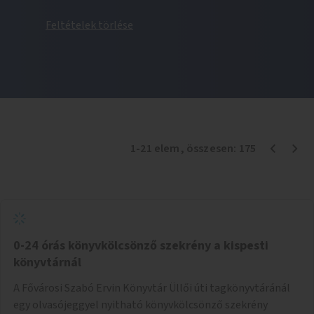
Feltételek törlése
1
-
21
elem
, összesen:
175
0-24 órás könyvkölcsönző szekrény a kispesti
könyvtárnál
A Fővárosi Szabó Ervin Könyvtár Üllői úti tagkönyvtáránál
egy olvasójeggyel nyitható könyvkölcsönző szekrény