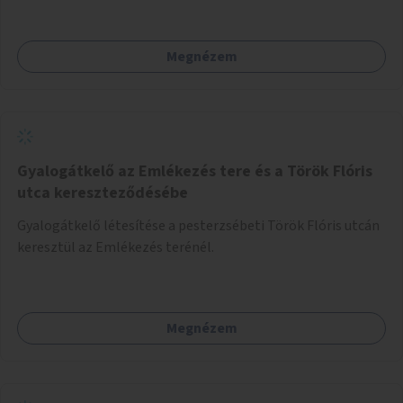
funkciók érhetőek el az itt élők és az erre járók számára.
Megnézem
Gyalogátkelő az Emlékezés tere és a Török Flóris
utca kereszteződésébe
Gyalogátkelő létesítése a pesterzsébeti Török Flóris utcán
keresztül az Emlékezés terénél.
Megnézem