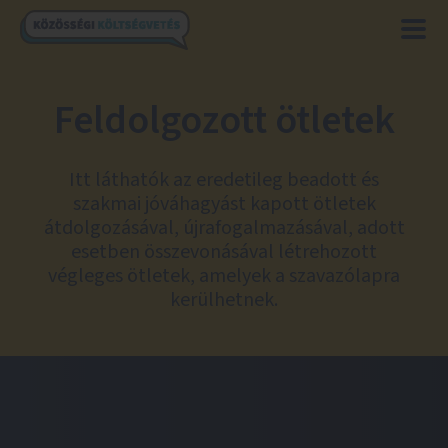
Feldolgozott ötletek
Itt láthatók az eredetileg beadott és
szakmai jóváhagyást kapott ötletek
átdolgozásával, újrafogalmazásával, adott
esetben összevonásával létrehozott
végleges ötletek, amelyek a szavazólapra
kerülhetnek.