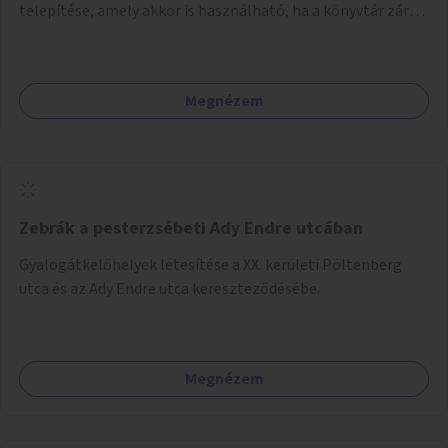
telepítése, amely akkor is használható, ha a könyvtár zárva
van.
Megnézem
Zebrák a pesterzsébeti Ady Endre utcában
Gyalogátkelőhelyek létesítése a XX. kerületi Pöltenberg
utca és az Ady Endre utca kereszteződésébe.
Megnézem