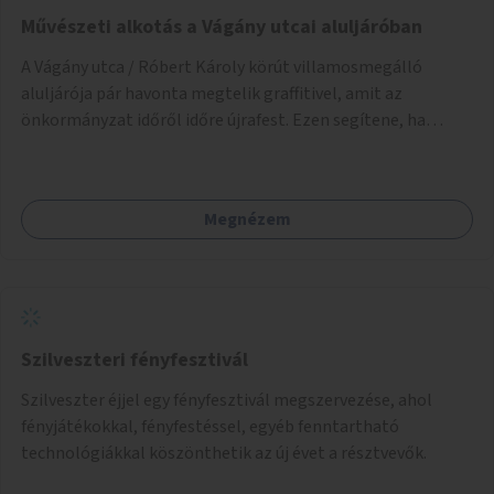
Művészeti alkotás a Vágány utcai aluljáróban
A Vágány utca / Róbert Károly körút villamosmegálló
aluljárója pár havonta megtelik graffitivel, amit az
önkormányzat időről időre újrafest. Ezen segítene, ha
civilek vagy művészek bevonásával készülnének legális
festmények.
Megnézem
Szilveszteri fényfesztivál
Szilveszter éjjel egy fényfesztivál megszervezése, ahol
fényjátékokkal, fényfestéssel, egyéb fenntartható
technológiákkal köszönthetik az új évet a résztvevők.