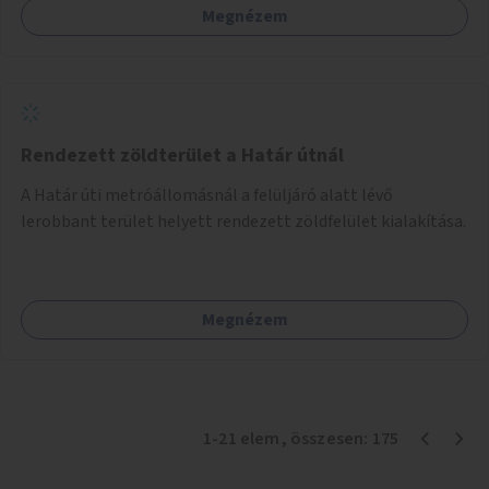
Megnézem
Rendezett zöldterület a Határ útnál
A Határ úti metróállomásnál a felüljáró alatt lévő
lerobbant terület helyett rendezett zöldfelület kialakítása.
Megnézem
1
-
21
elem
, összesen:
175