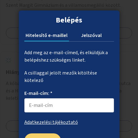
Szent Margit Gimnázium és a villamosmegálló között.
Belépés
Megnézem
Hitelesítő e-maillel
Jelszóval
Add meg az e-mail-címed, és elküldjük a
belépéshez szükséges linket.
Hiányzó járdák a kőbányai Gyárdűlőn
A csillaggal jelölt mezők kitöltése
kötelező
A kőbányai Gyárdűlőn a Fertő utca déli oldalán (a Makk utca
és a Hízlaló tér közötti térségben), illetve a Bihari utca
E-mail-cím: *
keleti oldalán (a Jegenye utca és a Mázsa utca
magasságában) hiányzó járdaszakaszok megépítése.
Adatkezelési tájékoztató
Megnézem