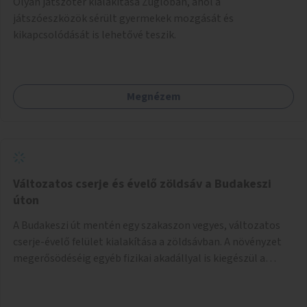
Olyan játszótér kialakítása Zuglóban, ahol a
játszóeszközök sérült gyermekek mozgását és
kikapcsolódását is lehetővé teszik.
Megnézem
Változatos cserje és évelő zöldsáv a Budakeszi
úton
A Budakeszi út mentén egy szakaszon vegyes, változatos
cserje-évelő felület kialakítása a zöldsávban. A növényzet
megerősödéséig egyéb fizikai akadállyal is kiegészül a
cserjetelepítés.