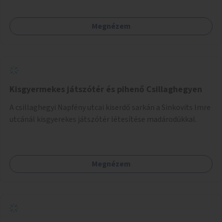
Megnézem
Kisgyermekes játszótér és pihenő Csillaghegyen
A csillaghegyi Napfény utcai kiserdő sarkán a Sinkovits Imre
utcánál kisgyerekes játszótér létesítése madárodúkkal.
Megnézem