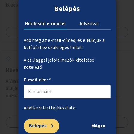
közelében fedett, zárható biciklitároló kialakítása.
Belépés
Hitelesítő e-maillel
Jelszóval
Megnézem
Add meg az e-mail-címed, és elküldjük a
belépéshez szükséges linket.
A csillaggal jelölt mezők kitöltése
kötelező
Művészeti alkotás a Vágány utcai aluljáróban
E-mail-cím: *
A Vágány utca / Róbert Károly körút villamosmegálló
aluljárója pár havonta megtelik graffitivel, amit az
önkormányzat időről időre újrafest. Ezen segítene, ha
civilek vagy művészek bevonásával készülnének legális
Adatkezelési tájékoztató
festmények.
Megnézem
Belépés
Mégse