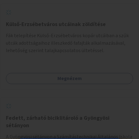
Külső-Erzsébetváros utcáinak zöldítése
Fák telepítése Külső-Erzsébetváros kopár utcáiban a szűk
utcák adottságaihoz illeszkedő fafajták alkalmazásával,
lehetőség szerint talajkapcsolatos ültetéssel.
Megnézem
Fedett, zárható biciklitároló a Gyöngyösi
sétányon
A Gyöngyösi sétányon a Számítástechnikai Általános Iskola