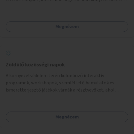
teheti.
Megnézem
Zöldülő közösségi napok
A környezetvédelem terén különböző interaktív
programok, workshopok, szemléltető bemutatók és
ismeretterjesztő játékok várnák a résztvevőket, ahol
megismerhetik az újrahasznosítás kreatív lehetőségeit, a
zero waste életstílust és más hasznos információkat.
Megnézem