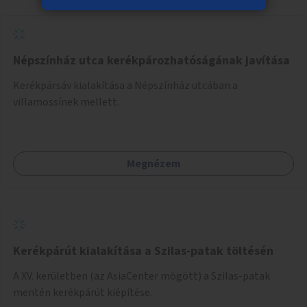
Népszínház utca kerékpározhatóságának javítása
Kerékpársáv kialakítása a Népszínház utcában a
villamossínek mellett.
Megnézem
Kerékpárút kialakítása a Szilas-patak töltésén
A XV. kerületben (az AsiaCenter mögött) a Szilas-patak
mentén kerékpárút kiépítése.