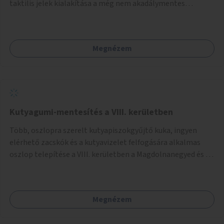
taktilis jelek kialakítása a még nem akadálymentes
zebráknál.
Megnézem
Kutyagumi-mentesítés a VIII. kerületben
Több, oszlopra szerelt kutyapiszokgyűjtő kuka, ingyen
elérhető zacskók és a kutyavizelet felfogására alkalmas
oszlop telepítése a VIII. kerületben a Magdolnanegyed és a
Palotanegyed néhány pontján, pilot jelleggel.
Megnézem