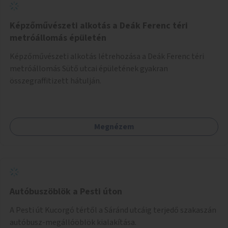
Képzőművészeti alkotás a Deák Ferenc téri
metróállomás épületén
Képzőművészeti alkotás létrehozása a Deák Ferenc téri
metróállomás Sütő utcai épületének gyakran
összegraffitizett hátulján.
Megnézem
Autóbuszöblök a Pesti úton
A Pesti út Kucorgó tértől a Sáránd utcáig terjedő szakaszán
autóbusz-megállóöblök kialakítása.