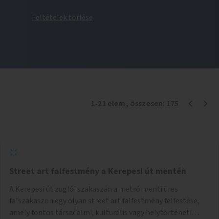
Feltételek törlése
1
-
21
elem
, összesen:
175
Street art falfestmény a Kerepesi út mentén
A Kerepesi út zuglói szakaszán a metró menti üres
falszakaszon egy olyan street art falfestmény felfestése,
amely fontos társadalmi, kulturális vagy helytörténeti