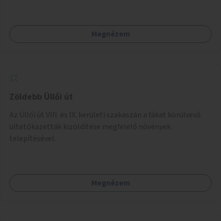
Megnézem
Zöldebb Üllői út
Az Üllői út VIII. és IX. kerületi szakaszán a fákat körülvevő
ültetőkazetták kizöldítése megfelelő növények
telepítésével.
Megnézem