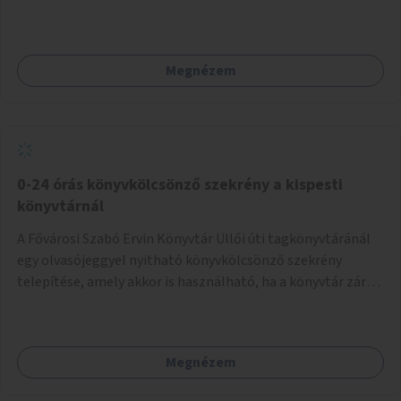
Megnézem
0-24 órás könyvkölcsönző szekrény a kispesti
könyvtárnál
A Fővárosi Szabó Ervin Könyvtár Üllői úti tagkönyvtáránál
egy olvasójeggyel nyitható könyvkölcsönző szekrény
telepítése, amely akkor is használható, ha a könyvtár zárva
van.
Megnézem