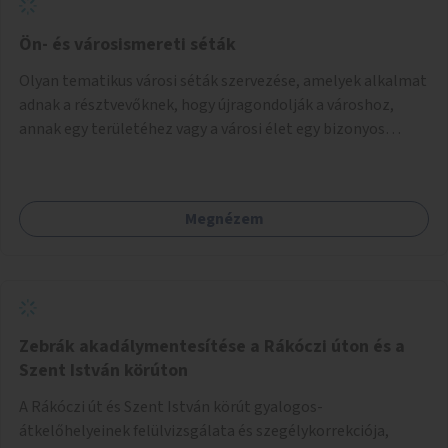
Ön- és városismereti séták
Olyan tematikus városi séták szervezése, amelyek alkalmat
adnak a résztvevőknek, hogy újragondolják a városhoz,
annak egy területéhez vagy a városi élet egy bizonyos
vonatkozásához fűződő viszonyukat.
Megnézem
Zebrák akadálymentesítése a Rákóczi úton és a
Szent István körúton
A Rákóczi út és Szent István körút gyalogos-
átkelőhelyeinek felülvizsgálata és szegélykorrekciója,