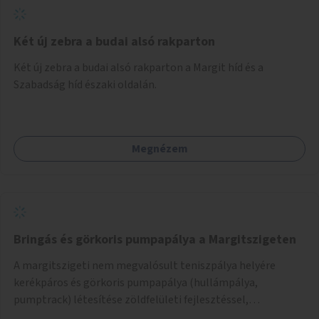
Két új zebra a budai alsó rakparton
Két új zebra a budai alsó rakparton a Margit híd és a
Szabadság híd északi oldalán.
Megnézem
Bringás és görkoris pumpapálya a Margitszigeten
A margitszigeti nem megvalósult teniszpálya helyére
kerékpáros és görkoris pumpapálya (hullámpálya,
pumptrack) létesítése zöldfelületi fejlesztéssel,
sporteszközökkel, közösségi térrel.