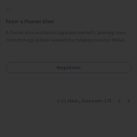
Fasor a Fiumei úton
A Fiumei úton a villamosvágányok melletti, jelenleg füves
területen egy új fasor kialakítása talajkapcsolatos fákkal.
Megnézem
1
-
21
elem
, összesen:
175