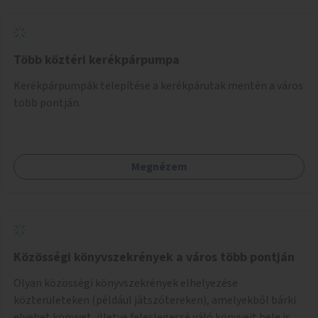
Több köztéri kerékpárpumpa
Kerékpárpumpák telepítése a kerékpárutak mentén a város
több pontján.
Megnézem
Közösségi könyvszekrények a város több pontján
Olyan közösségi könyvszekrények elhelyezése
közterületeken (például játszótereken), amelyekből bárki
elvehet könyvet, illetve feleslegessé váló könyveit bele is