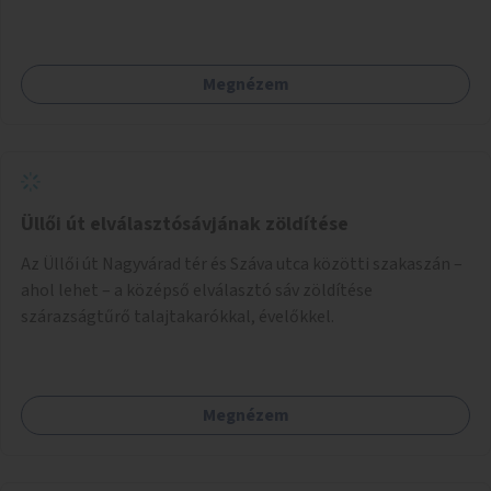
témát jelenít meg.
Megnézem
Üllői út elválasztósávjának zöldítése
Az Üllői út Nagyvárad tér és Száva utca közötti szakaszán –
ahol lehet – a középső elválasztó sáv zöldítése
szárazságtűrő talajtakarókkal, évelőkkel.
Megnézem