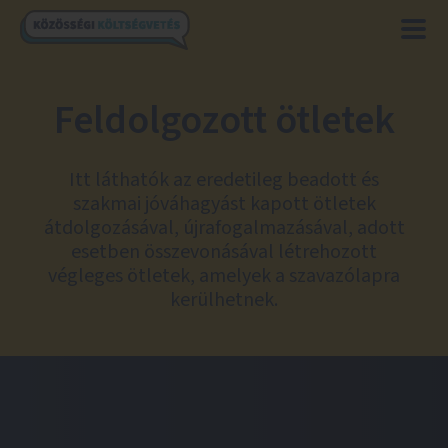
Feldolgozott ötletek
Itt láthatók az eredetileg beadott és
szakmai jóváhagyást kapott ötletek
átdolgozásával, újrafogalmazásával, adott
esetben összevonásával létrehozott
végleges ötletek, amelyek a szavazólapra
kerülhetnek.