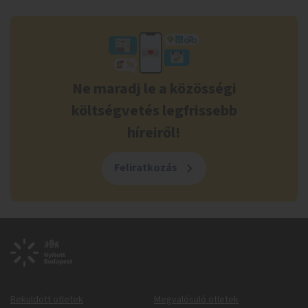
Ne maradj le a közösségi
költségvetés legfrissebb
híreiről!
Feliratkozás
Beküldött ötletek
Megvalósuló ötletek