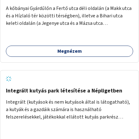
A kőbányai Gyárdűlőn a Fertő utca déli oldalán (a Makk utca
és a Hízlaló tér közötti térségben), illetve a Bihari utca
keleti oldalán (a Jegenye utca és a Mázsa utca
magasságában) hiányzó járdaszakaszok megépítése.
Megnézem
Integrált kutyás park létesítése a Népligetben
Integrált (kutyások és nem kutyások által is látogatható),
a kutyák és a gazdáik számára is használható
felszerelésekkel, játékokkal ellátott kutyás parkrész
kialakítása a Népligetben.