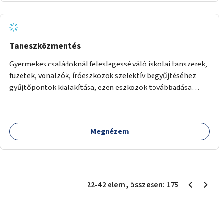
Taneszközmentés
Gyermekes családoknál feleslegessé váló iskolai tanszerek,
füzetek, vonalzók, íróeszközök szelektív begyűjtéséhez
gyűjtőpontok kialakítása, ezen eszközök továbbadása
rászoruló családoknak.
Megnézem
22
-
42
elem
, összesen:
175