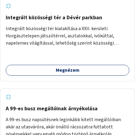
Integrált közösségi tér a Dévér parkban
Integrált közösségi tér kialakítása a XXII. kerületi
Horgásztelepen játszótérrel, asztalokkal, ivókúttal,
napelemes világítással, lehetőség szerint közösségi
tűzrakóhellyel és könyvszekrénnyel.
Megnézem
A 99-es busz megállóinak árnyékolása
A 99-es busz napsütésnek leginkább kitett megállóiban
akár az utasváróra, akár önálló rácsozatra futtatott
növényekkel vagy egyéb módon történő árnyékolás.