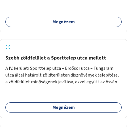
Megnézem
Szebb zöldfelület a Sporttelep utca mellett
A IV. kerületi Sporttelep utca – Erdősor utca – Tungsram
utca által határolt zöldterületen dísznövények telepítése,
a zöldfelület minőségének javítása, ezzel együtt az ösvény
rendbetétele.
Megnézem