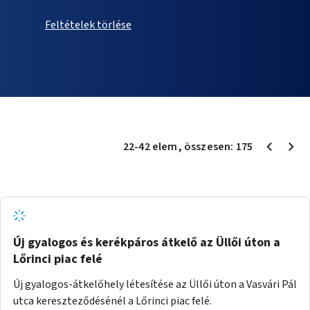
Feltételek törlése
22
-
42
elem
, összesen:
175
Új gyalogos és kerékpáros átkelő az Üllői úton a
Lőrinci piac felé
Új gyalogos-átkelőhely létesítése az Üllői úton a Vasvári Pál
utca kereszteződésénél a Lőrinci piac felé.