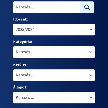
Időszak:
Kategória:
Kerület:
Állapot: