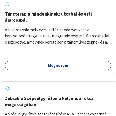
Táncterápia mindenkinek: utcabál és esti
álarcosbál
A főváros valamely éves kültéri rendezvényéhez
kapcsolódóan egy utcabál megrendezése esti álarcosbállal
összekötve, amelynek keretében a táncművészeknek és a
táncterapeutáknak lehetőségük kínálkozik arra, hogy
megtáncoltassák a városlakókat és a városba érkezőket,
megismertessék őket a tánc jótékony hatásaival. Olyan
Megnézem
táncos aktivitások ingyenes kipróbálására nyílik lehetőség
a főváros valamely közterületén, mint a salsa, zumba , tai
chi, vagy egyéb népszerű és újszerű mozgásforma.
Zebrák a Szépvölgyi úton a Folyondár utca
magasságában
A Szépvölgyi úton zebra létesítése a La Siesta lakóparknál,