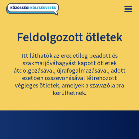
Feldolgozott ötletek
Itt láthatók az eredetileg beadott és
szakmai jóváhagyást kapott ötletek
átdolgozásával, újrafogalmazásával, adott
esetben összevonásával létrehozott
végleges ötletek, amelyek a szavazólapra
kerülhetnek.