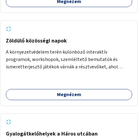
Megnézem
Zöldülő közösségi napok
A környezetvédelem terén különböző interaktív
programok, workshopok, szemléltető bemutatók és
ismeretterjesztő játékok várnák a résztvevőket, ahol
megismerhetik az újrahasznosítás kreatív lehetőségeit, a
zero waste életstílust és más hasznos információkat.
Megnézem
Gyalogátkelőhelyek a Háros utcában