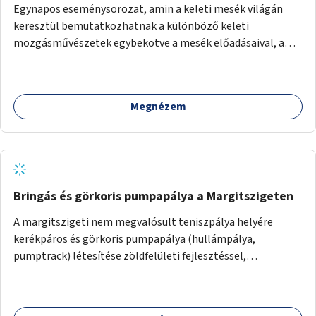
Egynapos eseménysorozat, amin a keleti mesék világán
keresztül bemutatkozhatnak a különböző keleti
mozgásművészetek egybekötve a mesék előadásaival, amik
bemutatják az adott mozgásforma történetét, és
lehetőséget adnak a különböző mozgásnemek
kipróbálására.
Megnézem
Bringás és görkoris pumpapálya a Margitszigeten
A margitszigeti nem megvalósult teniszpálya helyére
kerékpáros és görkoris pumpapálya (hullámpálya,
pumptrack) létesítése zöldfelületi fejlesztéssel,
sporteszközökkel, közösségi térrel.