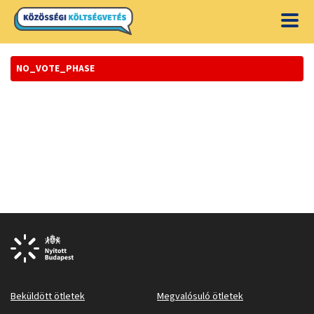
NO_VOTE_PHASE
Beküldött ötletek
Megvalósuló ötletek