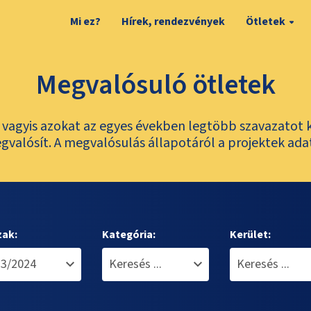
Mi ez?
Hírek, rendezvények
Ötletek
Megvalósuló ötletek
t, vagyis azokat az egyes években legtöbb szavazatot 
valósít. A megvalósulás állapotáról a projektek ada
zak:
Kategória:
Kerület: