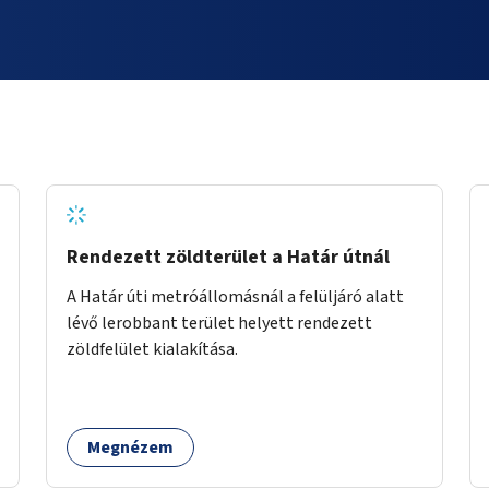
Rendezett zöldterület a Határ útnál
A Határ úti metróállomásnál a felüljáró alatt
lévő lerobbant terület helyett rendezett
zöldfelület kialakítása.
Megnézem