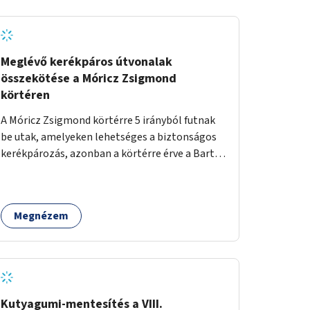
Meglévő kerékpáros útvonalak
összekötése a Móricz Zsigmond
körtéren
A Móricz Zsigmond körtérre 5 irányból futnak
be utak, amelyeken lehetséges a biztonságos
kerékpározás, azonban a körtérre érve a Bartók
Béla út kivételével mindegyik kerékpáros
útvonal megszakad. Alakítsuk ki a kerékpáros
útvonalak összekötését!
Megnézem
Kutyagumi-mentesítés a VIII.