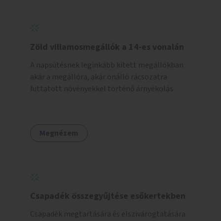
Zöld villamosmegállók a 14-es vonalán
A napsütésnek leginkább kitett megállókban
akár a megállóra, akár önálló rácsozatra
futtatott növényekkel történő árnyékolás.
Megnézem
Csapadék összegyűjtése esőkertekben
Csapadék megtartására és elszivárogtatására