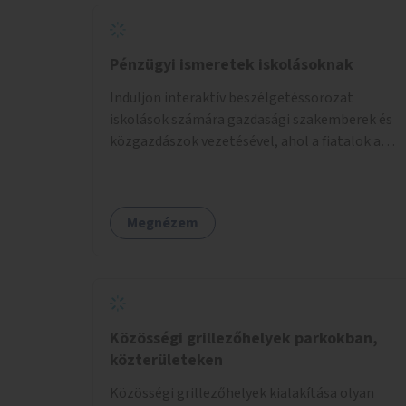
Pénzügyi ismeretek iskolásoknak
Induljon interaktív beszélgetéssorozat
iskolások számára gazdasági szakemberek és
közgazdászok vezetésével, ahol a fiatalok a
pénzügyi-gazdasági alapismeretekkel
kapcsolatban tájékozódhatnak. A program
többalkalmas lenne, heti rendszerességgel
Megnézem
tartanák iskolai csoportok számára,
önkormányzati intézményben vagy külső
helyszínen iskolai együttműködéssel. A
szervezést az Önkormányzat koordinálná, a
tematikát a szakemberek alakítanák ki, külön
figyelmet fordítva a hátrányos helyzetű
Közösségi grillezőhelyek parkokban,
gyerekek bevonására is. A program pilot
közterületeken
jelleggel indulna, több korosztály számára.
Közösségi grillezőhelyek kialakítása olyan