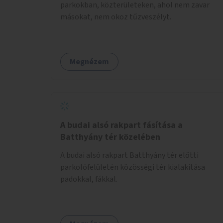
parkokban, közterületeken, ahol nem zavar
másokat, nem okoz tűzveszélyt.
Megnézem
A budai alsó rakpart fásítása a
Batthyány tér közelében
A budai alsó rakpart Batthyány tér előtti
parkolófelületén közösségi tér kialakítása
padokkal, fákkal.