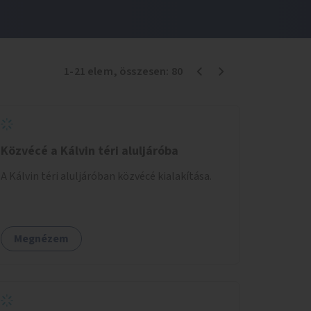
1
-
21
elem
, összesen:
80
Közvécé a Kálvin téri aluljáróba
A Kálvin téri aluljáróban közvécé kialakítása.
Megnézem