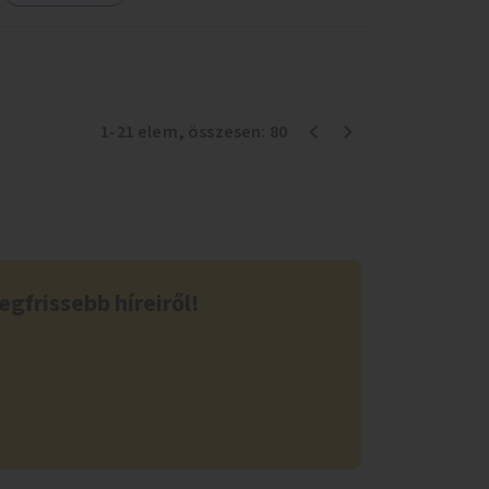
sportolási lehetőség válna elérhetővé a sziget
északi felén, ahol jelenleg egyetlen asztal sem
található.
1
-
21
elem
, összesen:
80
egfrissebb híreiről!