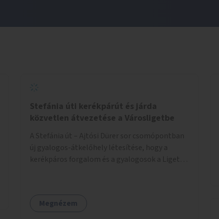
Stefánia úti kerékpárút és járda
közvetlen átvezetése a Városligetbe
A Stefánia út – Ajtósi Dürer sor csomópontban
új gyalogos-átkelőhely létesítése, hogy a
kerékpáros forgalom és a gyalogosok a Liget
felé vezető bal oldali járdáról közvetlenül
átkelhessenek a Városligetbe.
Megnézem