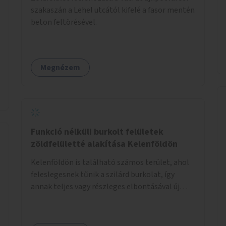
szakaszán a Lehel utcától kifelé a fasor mentén
beton feltörésével.
Megnézem
Funkció nélküli burkolt felületek
zöldfelületté alakítása Kelenföldön
Kelenföldön is található számos terület, ahol
feleslegesnek tűnik a szilárd burkolat, így
annak teljes vagy részleges elbontásával új
zöldfelületeket hozhatnánk létre. Ilyenek
például az Etele út 19. és Mérnök utca 32.
közötti, vagy a Fraknó utca 22/b és a Bártfai