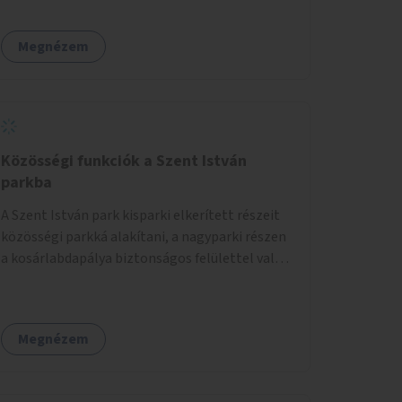
Megnézem
Közösségi funkciók a Szent István
parkba
A Szent István park kisparki elkerített részeit
közösségi parkká alakítani, a nagyparki részen
a kosárlabdapálya biztonságos felülettel való
burkolása.
Megnézem