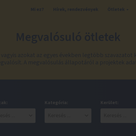
Mi ez?
Hírek, rendezvények
Ötletek
Megvalósuló ötletek
t, vagyis azokat az egyes években legtöbb szavazatot 
valósít. A megvalósulás állapotáról a projektek ada
zak:
Kategória:
Kerület: