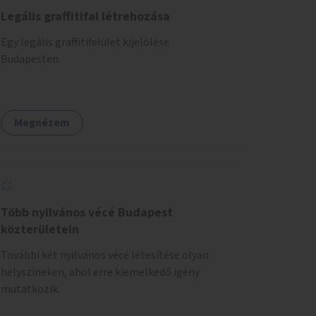
Legális graffitifal létrehozása
Egy legális graffitifelület kijelölése
Budapesten.
Megnézem
Több nyilvános vécé Budapest
közterületein
További két nyilvános vécé létesítése olyan
helyszíneken, ahol erre kiemelkedő igény
mutatkozik.