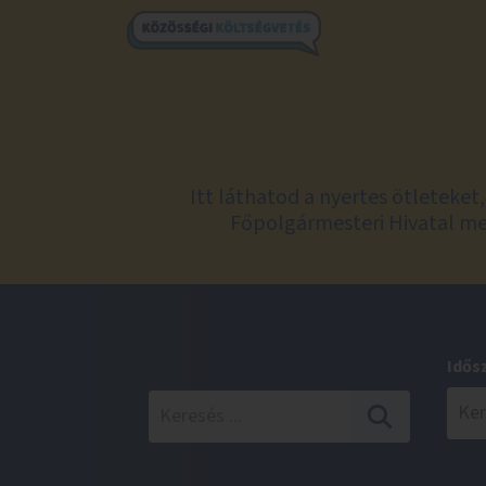
Itt láthatod a nyertes ötleteke
Főpolgármesteri Hivatal meg
Idős