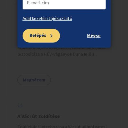
Adatkezelési tájékoztató
Átjárási lehetőség a Duna-parti
sétányra a Haller utcánál
Belépés
Mégse
A Haller utca vonalában lévő soha el nem
készült aluljáró befejezése, ezáltal az átjárás
biztosítása a HÉV-vágányok Duna felőli
oldalára.
Megnézem
A Váci út zöldítése
Zöldfelület létrehozása a Váci út újlipótvárosi