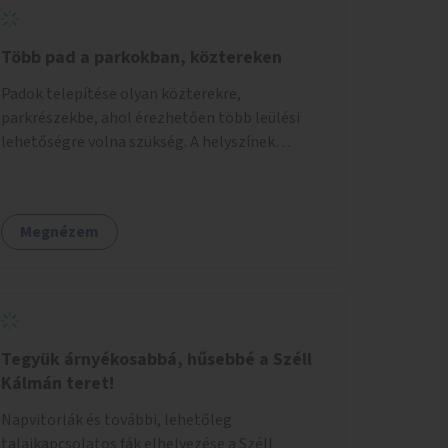
Több pad a parkokban, köztereken
Padok telepítése olyan közterekre,
parkrészekbe, ahol érezhetően több leülési
lehetőségre volna szükség. A helyszínek
kiválasztása a helyiekkel való egyeztetést
követően történhet.
Megnézem
Tegyük árnyékosabbá, hűsebbé a Széll
Kálmán teret!
Napvitorlák és további, lehetőleg
talajkapcsolatos fák elhelyezése a Széll