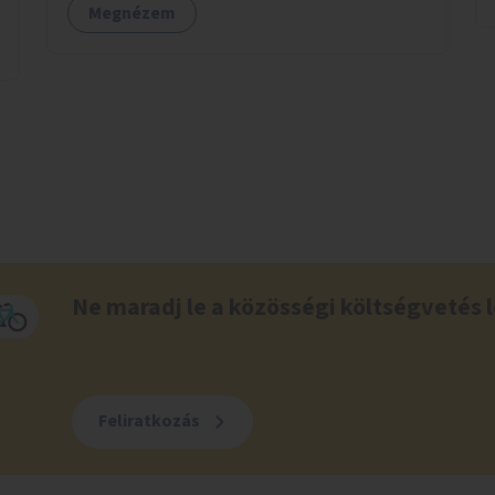
Megnézem
utca közötti aszfaltos területek.
Ne maradj le a közösségi költségvetés l
Feliratkozás