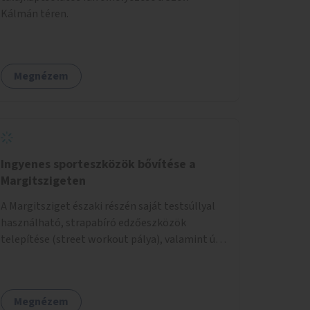
Kálmán téren.
Megnézem
Ingyenes sporteszközök bővítése a
Margitszigeten
A Margitsziget északi részén saját testsúllyal
használható, strapabíró edzőeszközök
telepítése (street workout pálya), valamint új
kültéri pingpongasztalok kihelyezése. A
meglévő fitneszterület jelenleg alig felszerelt,
így kihasználatlan. A pingpongasztalok
Megnézem
telepítésével egy népszerű, ingyenes