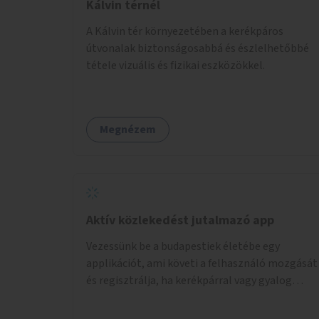
Kálvin térnél
A Kálvin tér környezetében a kerékpáros
útvonalak biztonságosabbá és észlelhetőbbé
tétele vizuális és fizikai eszközökkel.
Megnézem
Aktív közlekedést jutalmazó app
Vezessünk be a budapestiek életébe egy
applikációt, ami követi a felhasználó mozgását
és regisztrálja, ha kerékpárral vagy gyalog
közlekedik. Az aktív közlekedési formákat
virtuálisan jutalmazza, amit az együttműködő