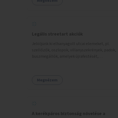
Megnézem
Legális streetart akciók
Jelöljünk ki elhanyagolt utcai elemeket, pl.
szellőzők, oszlopok, villanyszekrények, padok,
buszmegállók, amelyek újrafestését,
dekorálását civilekre bíznánk. Támogassuk a
közösségi alapon való megújulást a szükséges
eszközökkel.
Megnézem
A kerékpáros biztonság növelése a