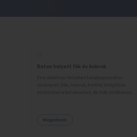
Beton helyett fák és bokrok
Erre alkalmas helyeken talajkapcsolatos
növényzet (fák, bokrok, évelők) telepítése
elsősorban a belvárosban, de más zöldhiányos
városrészekben is.
Megnézem