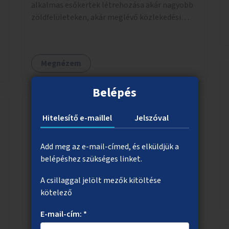
alkalmas esőkertek létrehozása akár nagyobb
zöldfelületeken, akár meglévő közlekedési
területek helyén.
Megnézem
Belépés
Hitelesítő e-maillel
Jelszóval
A Boráros tér zöldítése
Add meg az e-mail-címed, és elküldjük a
Minél több árnyékot adó zöld növény, fák,
belépéshez szükséges linket.
bokrok elhelyezése a Boráros téren.
A csillaggal jelölt mezők kitöltése
kötelező
Megnézem
E-mail-cím: *