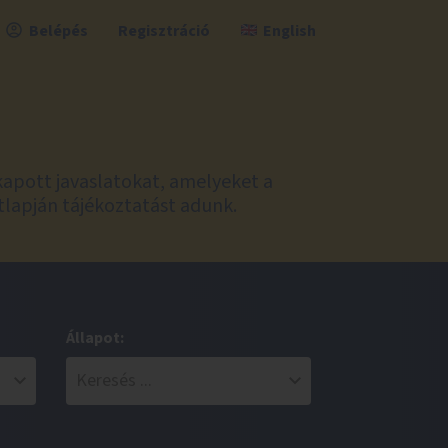
Belépés
Regisztráció
English
kapott javaslatokat, amelyeket a
tlapján tájékoztatást adunk.
Állapot: