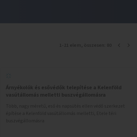
1
-
21
elem
, összesen:
80
Árnyékolók és esővédők telepítése a Kelenföld
vasútállomás melletti buszvégállomásra
Több, nagy méretű, eső és napsütés ellen védő szerkezet
építése a Kelenföld vasútállomás melletti, Etele téri
buszvégállomásra