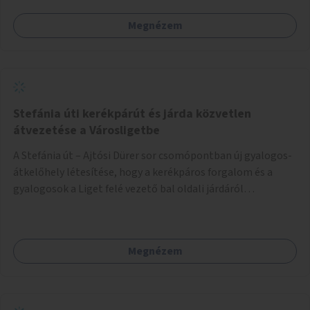
Megnézem
Stefánia úti kerékpárút és járda közvetlen
átvezetése a Városligetbe
A Stefánia út – Ajtósi Dürer sor csomópontban új gyalogos-
átkelőhely létesítése, hogy a kerékpáros forgalom és a
gyalogosok a Liget felé vezető bal oldali járdáról
közvetlenül átkelhessenek a Városligetbe.
Megnézem