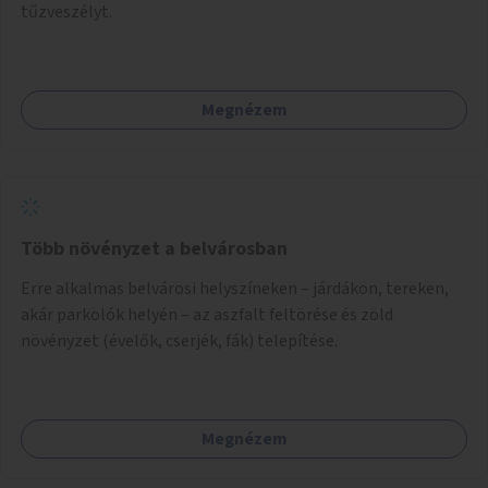
tűzveszélyt.
Megnézem
Több növényzet a belvárosban
Erre alkalmas belvárosi helyszíneken – járdákon, tereken,
akár parkolók helyén – az aszfalt feltörése és zöld
növényzet (évelők, cserjék, fák) telepítése.
Megnézem