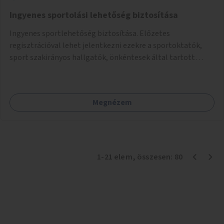
Ingyenes sportolási lehetőség biztosítása
Ingyenes sportlehetőség biztosítása. Előzetes
regisztrációval lehet jelentkezni ezekre a sportoktatók,
sport szakirányos hallgatók, önkéntesek által tartott
programokra.
Megnézem
1
-
21
elem
, összesen:
80