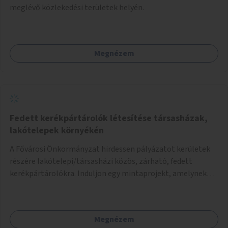
meglévő közlekedési területek helyén.
Megnézem
Fedett kerékpártárolók létesítése társasházak,
lakótelepek környékén
A Fővárosi Önkormányzat hirdessen pályázatot kerületek
részére lakótelepi/társasházi közös, zárható, fedett
kerékpártárolókra. Induljon egy mintaprojekt, amelynek
alapján fel lehet mérni, milyen feladatokkal jár a kerület
számára az üzemeltetés.
Megnézem