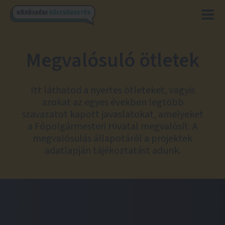
Megvalósuló ötletek
Itt láthatod a nyertes ötleteket, vagyis
azokat az egyes években legtöbb
szavazatot kapott javaslatokat, amelyeket
a Főpolgármesteri Hivatal megvalósít. A
megvalósulás állapotáról a projektek
adatlapján tájékoztatást adunk.