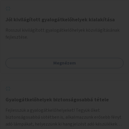
Jól kivilágított gyalogátkelőhelyek kialakítása
Rosszul kivilágított gyalogátkelőhelyek közvilágításának
fejlesztése.
Megnézem
Gyalogátkelőhelyek biztonságosabbá tétele
Fejlesszük a gyalogátkelőhelyeket! Tegyük őket
biztonságosabbá sötétben is, alkalmazzunk erősebb fényt
adó lámpákat, helyezzünk ki hangjelzést adó készülékeket