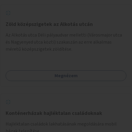
Zöld középszigetek az Alkotás utcán
Az Alkotás utca Déli pályaudvar melletti (Városmajor utca
és Nagyenyed utca közti) szakaszán az erre alkalmas
méretű középszigetek zöldítése.
Megnézem
Konténerházak hajléktalan családoknak
Hajléktalan családok lakhatásának megoldására mobil
házak telepítése.