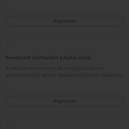
és taktilis jelzéseket a vakok és gyengénlátók számára.
Megnézem
Rendezett zöldterület a Határ útnál
A Határ úti metróállomásnál a felüljáró alatt lévő
lerobbant terület helyett rendezett zöldfelület kialakítása.
Megnézem