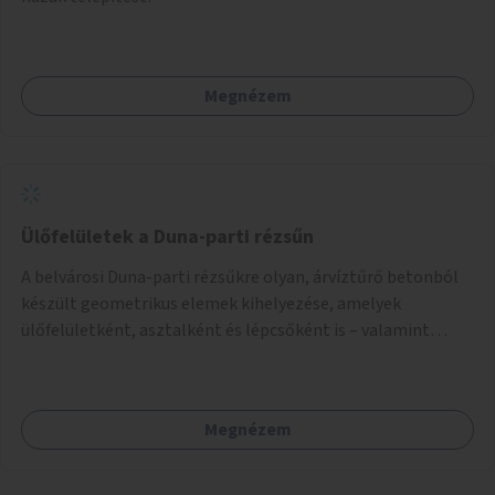
Megnézem
Ülőfelületek a Duna-parti rézsűn
A belvárosi Duna-parti rézsűkre olyan, árvíztűrő betonból
készült geometrikus elemek kihelyezése, amelyek
ülőfelületként, asztalként és lépcsőként is – valamint
néhány esetben extra funkcióval (kutyaitató, grill) –
használhatók. Civilek bevonása a fenntartásba.
Megnézem