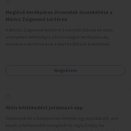
Meglévő kerékpáros útvonalak összekötése a
Móricz Zsigmond körtéren
A Móricz Zsigmond körtérre 5 irányból futnak be utak,
amelyeken lehetséges a biztonságos kerékpározás,
azonban a körtérre érve a Bartók Béla út kivételével
mindegyik kerékpáros útvonal megszakad. Alakítsuk ki a
kerékpáros útvonalak összekötését!
Megnézem
Aktív közlekedést jutalmazó app
Vezessünk be a budapestiek életébe egy applikációt, ami
követi a felhasználó mozgását és regisztrálja, ha