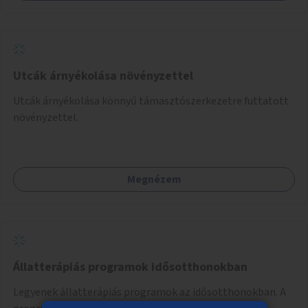
Utcák árnyékolása növényzettel
Utcák árnyékolása könnyű támasztószerkezetre futtatott
növényzettel.
Megnézem
Állatterápiás programok idősotthonokban
Legyenek állatterápiás programok az idősotthonokban. A