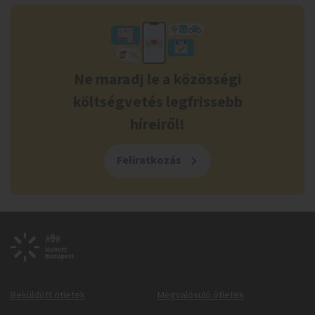
Ne maradj le a közösségi
költségvetés legfrissebb
híreiről!
Feliratkozás
Beküldött ötletek
Megvalósuló ötletek