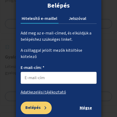
programokba bekapcsolódhatnak óvodák is.
Belépés
Hitelesítő e-maillel
Jelszóval
Megnézem
Add meg az e-mail-címed, és elküldjük a
belépéshez szükséges linket.
A csillaggal jelölt mezők kitöltése
Gyalogosátkelő az Astoriánál
kötelező
Létesüljön az Astoriánál a Rákóczi utat keresztező
E-mail-cím: *
gyalogosátkelő, mert nagy igény van rá.
Adatkezelési tájékoztató
Megnézem
Belépés
Mégse