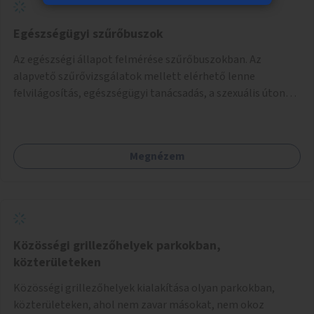
Egészségügyi szűrőbuszok
Az egészségi állapot felmérése szűrőbuszokban. Az
alapvető szűrővizsgálatok mellett elérhető lenne
felvilágosítás, egészségügyi tanácsadás, a szexuális úton
terjedő betegségek szűrése és a szenvedélybetegek
támogatása.
Megnézem
Közösségi grillezőhelyek parkokban,
közterületeken
Közösségi grillezőhelyek kialakítása olyan parkokban,
közterületeken, ahol nem zavar másokat, nem okoz