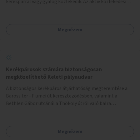
kerékpárral vagy gyalog közlekedik. Az aktív közlekedési
formákat virtuálisan jutalmazza, amit az együttműködő
üzleti partnereknél kedvezményekre, ajándékokra válthat a
felhasználó.
Megnézem
Kerékpárosok számára biztonságosan
megközelíthető Keleti pályaudvar
A biztonságos kerékpáros átjárhatóság megteremtése a
Baross tér - Fiumei út kereszteződésben, valamint a
Bethlen Gábor utcánál a Thököly útról való balra
kanyarodás biztosítása a Festetics György utca irányába.
Megnézem