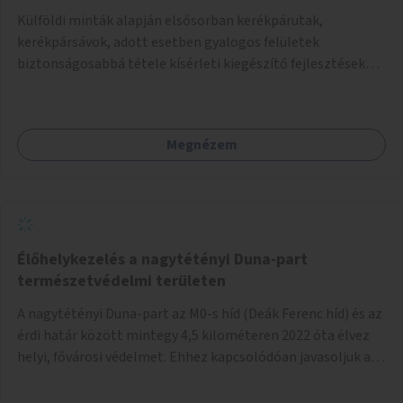
Külföldi minták alapján elsősorban kerékpárutak,
kerékpársávok, adott esetben gyalogos felületek
biztonságosabbá tétele kísérleti kiegészítő fejlesztésekkel
(terelők, műanyag elválasztó elemek, több és jobban
látható felfestés stb.)
Megnézem
Élőhelykezelés a nagytétényi Duna-part
természetvédelmi területen
A nagytétényi Duna-part az M0-s híd (Deák Ferenc híd) és az
érdi határ között mintegy 4,5 kilométeren 2022 óta élvez
helyi, fővárosi védelmet. Ehhez kapcsolódóan javasoljuk a
terület élőhelykezelését, a tájidegen, invazív fajok
ritkítását, visszaszorítását.