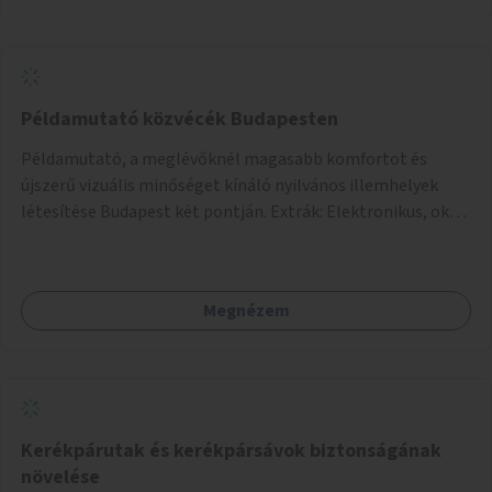
Példamutató közvécék Budapesten
Példamutató, a meglévőknél magasabb komfortot és
újszerű vizuális minőséget kínáló nyilvános illemhelyek
létesítése Budapest két pontján. Extrák: Elektronikus, okos
fizetési lehetőség vagy ingyenesség; újszerű fenntartási
konstrukció kidolgozása; egyéb kapcsolt szolgáltatások
(pl. ivókút, telefontöltés).
Megnézem
Kerékpárutak és kerékpársávok biztonságának
növelése