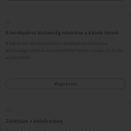
A kerékpáros biztonság növelése a Kálvin térnél
A Kálvin tér környezetében a kerékpáros útvonalak
biztonságosabbá és észlelhetőbbé tétele vizuális és fizikai
eszközökkel.
Megnézem
Zöldfalak a belvárosban