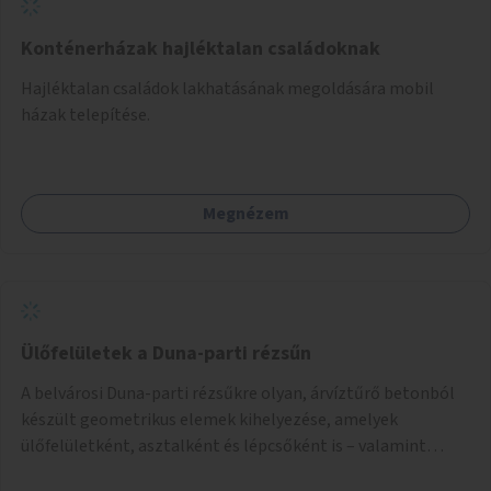
Konténerházak hajléktalan családoknak
Hajléktalan családok lakhatásának megoldására mobil
házak telepítése.
Megnézem
Ülőfelületek a Duna-parti rézsűn
A belvárosi Duna-parti rézsűkre olyan, árvíztűrő betonból
készült geometrikus elemek kihelyezése, amelyek
ülőfelületként, asztalként és lépcsőként is – valamint
néhány esetben extra funkcióval (kutyaitató, grill) –