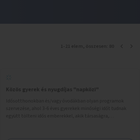
1
-
21
elem
, összesen:
80
Közös gyerek és nyugdíjas "napközi"
Idősotthonokban és/vagy óvodákban olyan programok
szervezése, ahol 3-6 éves gyerekek minőségi időt tudnak
együtt tölteni idős emberekkel, akik társaságra,
beszélgetésre vágynak.