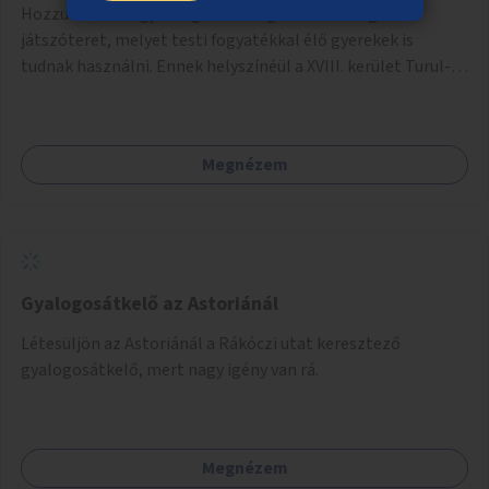
Hozzunk létre egy integrált befogadó közösségi- és
játszóteret, melyet testi fogyatékkal élő gyerekek is
tudnak használni. Ennek helyszínéül a XVIII. kerület Turul-
park területe lenne megfelelő, mely mind elérhetőségét,
mind infrastrukturális adottságait tekintve alkalmas egy új
játszótér kialakítására.
Megnézem
Gyalogosátkelő az Astoriánál
Létesüljön az Astoriánál a Rákóczi utat keresztező
gyalogosátkelő, mert nagy igény van rá.
Megnézem