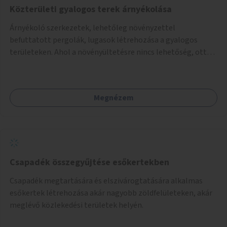
Közterületi gyalogos terek árnyékolása
Árnyékoló szerkezetek, lehetőleg növényzettel
befuttatott pergolák, lugasok létrehozása a gyalogos
területeken. Ahol a növényültetésre nincs lehetőség, ott
akár dézsából felfutó futónövényzet alkalmazása, legvégső
megoldásként napvitorlák felszerelése.
Megnézem
Csapadék összegyűjtése esőkertekben
Csapadék megtartására és elszivárogtatására alkalmas
esőkertek létrehozása akár nagyobb zöldfelületeken, akár
meglévő közlekedési területek helyén.