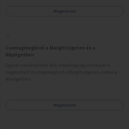
Megnézem
Csomagmegőrző a Margitszigeten és a
Népligetben
Egyedi szekrényekből álló, lehetőleg egy öltözővel is
kiegészített csomagmegőrző a Margitszigeten, illetve a
Népligetben.
Megnézem