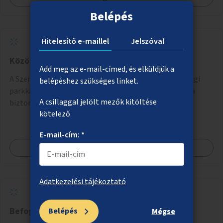
Belépés
Hitelesítő e-maillel
Jelszóval
Közösségi funkciók a Szent István parkba
Add meg az e-mail-címed, és elküldjük a
A Szent István park kisparki elkerített részeit közösségi
belépéshez szükséges linket.
parkká alakítani, a nagyparki részen a kosárlabdapálya
A csillaggal jelölt mezők kitöltése
biztonságos felülettel való burkolása.
kötelező
E-mail-cím: *
Megnézem
Adatkezelési tájékoztató
Befogadó játszótér és közösségi park
Belépés
Mégse