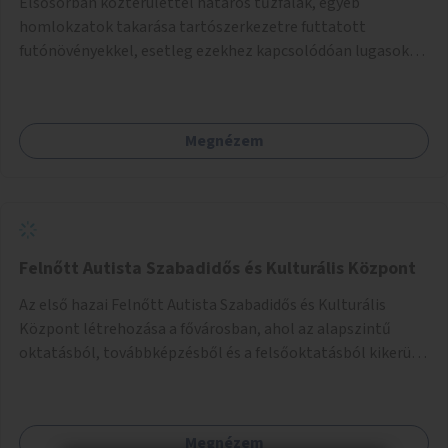
Elsősorban közterülettel határos tűzfalak, egyéb
homlokzatok takarása tartószerkezetre futtatott
futónövényekkel, esetleg ezekhez kapcsolódóan lugasok
kialakítása. Ezzel olyan belvárosi helyszíneken növelhető a
zöldfelületek mennyisége, ahol helyhiány miatt másra
nincs lehetőség.
Megnézem
Felnőtt Autista Szabadidős és Kulturális Központ
Az első hazai Felnőtt Autista Szabadidős és Kulturális
Központ létrehozása a fővárosban, ahol az alapszintű
oktatásból, továbbképzésből és a felsőoktatásból kikerülő
autista fiatalok élethosszig tartó támogatásra és
közösségekre találhatnak.
Megnézem