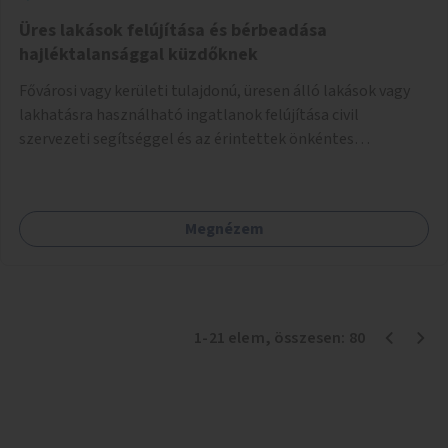
Üres lakások felújítása és bérbeadása
hajléktalansággal küzdőknek
Fővárosi vagy kerületi tulajdonú, üresen álló lakások vagy
lakhatásra használható ingatlanok felújítása civil
szervezeti segítséggel és az érintettek önkéntes
munkájával, majd a kialakított lakások, lakóegységek
bérbeadása rászorulók számára.
Megnézem
1
-
21
elem
, összesen:
80