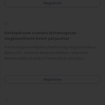
Megnézem
Kerékpárosok számára biztonságosan
megközelíthető Keleti pályaudvar
A biztonságos kerékpáros átjárhatóság megteremtése a
Baross tér - Fiumei út kereszteződésben, valamint a
Bethlen Gábor utcánál a Thököly útról való balra
kanyarodás biztosítása a Festetics György utca irányába.
Megnézem