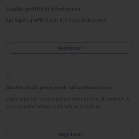
Legális graffitifal létrehozása
Egy legális graffitifelület kijelölése Budapesten.
Megnézem
Állatterápiás programok idősotthonokban
Legyenek állatterápiás programok az idősotthonokban. A
programokba bekapcsolódhatnak óvodák is.
Megnézem