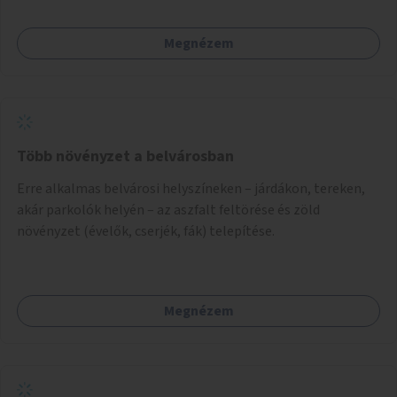
használhatók. Civilek bevonása a fenntartásba.
Megnézem
Több növényzet a belvárosban
Erre alkalmas belvárosi helyszíneken – járdákon, tereken,
akár parkolók helyén – az aszfalt feltörése és zöld
növényzet (évelők, cserjék, fák) telepítése.
Megnézem