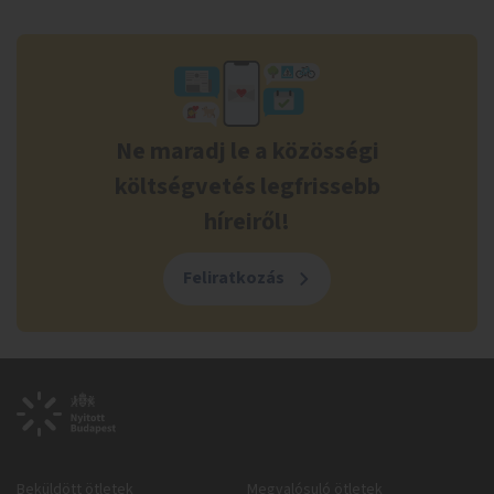
Ne maradj le a közösségi
költségvetés legfrissebb
híreiről!
Feliratkozás
Beküldött ötletek
Megvalósuló ötletek