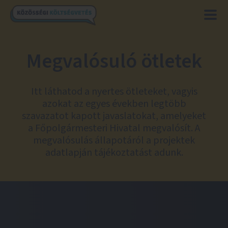
Megvalósuló ötletek
Itt láthatod a nyertes ötleteket, vagyis
azokat az egyes években legtöbb
szavazatot kapott javaslatokat, amelyeket
a Főpolgármesteri Hivatal megvalósít. A
megvalósulás állapotáról a projektek
adatlapján tájékoztatást adunk.