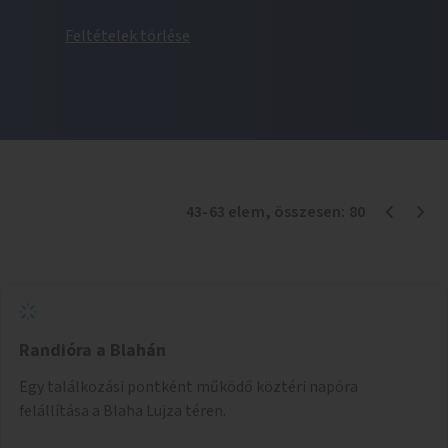
Feltételek törlése
43
-
63
elem
, összesen:
80
Randióra a Blahán
Egy találkozási pontként működő köztéri napóra
felállítása a Blaha Lujza téren.