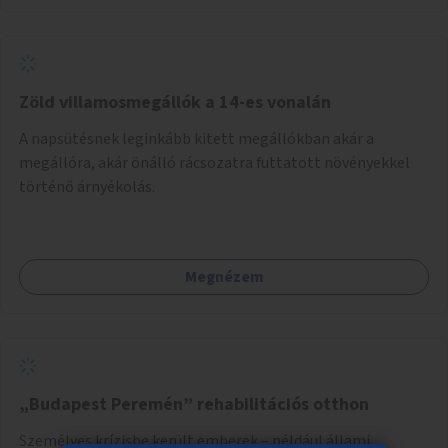
Zöld villamosmegállók a 14-es vonalán
A napsütésnek leginkább kitett megállókban akár a
megállóra, akár önálló rácsozatra futtatott növényekkel
történő árnyékolás.
Megnézem
„Budapest Peremén” rehabilitációs otthon
Személyes krízisbe került emberek – például állami