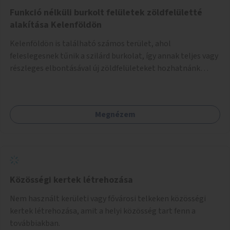
Funkció nélküli burkolt felületek zöldfelületté
alakítása Kelenföldön
Kelenföldön is található számos terület, ahol
feleslegesnek tűnik a szilárd burkolat, így annak teljes vagy
részleges elbontásával új zöldfelületeket hozhatnánk
létre. Ilyenek például az Etele út 19. és Mérnök utca 32.
közötti, vagy a Fraknó utca 22/b és a Bártfai utca közötti
aszfaltos területek.
Megnézem
Közösségi kertek létrehozása
Nem használt kerületi vagy fővárosi telkeken közösségi
kertek létrehozása, amit a helyi közösség tart fenn a
továbbiakban.