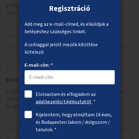
gondozásból kikerülő fiatalok, hajléktalan emberek,
Regisztráció
lakásukból kilakoltatottak, szenvedélybetegségükből
kijönni szándékozók – számára rehabilitációs otthon
Add meg az e-mail-címed, és elküldjük a
megteremtése Budapest valamely peremkerületén,
belépéshez szükséges linket.
civil/szakmai szervezeti háttérrel. A program a közvetlen
Megnézem
segítségen, biztonságnyújtáson kívül gazdálkodásba is
A csillaggal jelölt mezők kitöltése
bevonja az ott lévő személyeket, és egyben a
kötelező
környezettudatos és fenntartható élettel kapcsolatos
szemléletformálást is céljának tekinti.
E-mail-cím: *
Köztéri piszoárok létesítése kísérleti jelleggel
Külföldön (pl. Hollandiában) elterjedt kültéri piszoárok
Elolvastam és elfogadom az
létesítése a városban (például egyes Duna-parti
adatkezelési tájékoztatót
. *
területeken) kísérleti jelleggel.
Kijelentem, hogy elmúltam 14 éves,
és Budapesten lakom / dolgozom /
tanulok. *
Megnézem