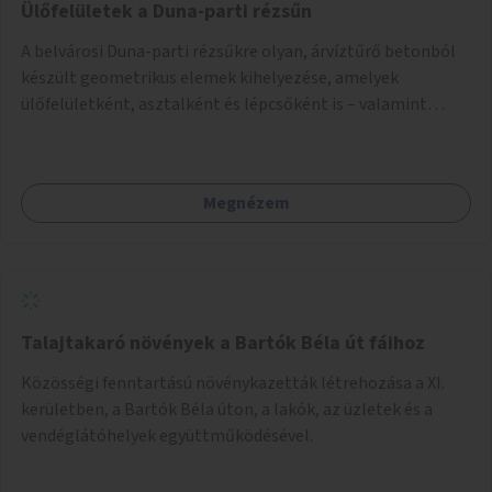
Ülőfelületek a Duna-parti rézsűn
A belvárosi Duna-parti rézsűkre olyan, árvíztűrő betonból
készült geometrikus elemek kihelyezése, amelyek
ülőfelületként, asztalként és lépcsőként is – valamint
néhány esetben extra funkcióval (kutyaitató, grill) –
használhatók. Civilek bevonása a fenntartásba.
Megnézem
Talajtakaró növények a Bartók Béla út fáihoz
Közösségi fenntartású növénykazetták létrehozása a XI.
kerületben, a Bartók Béla úton, a lakók, az üzletek és a
vendéglátóhelyek együttműködésével.