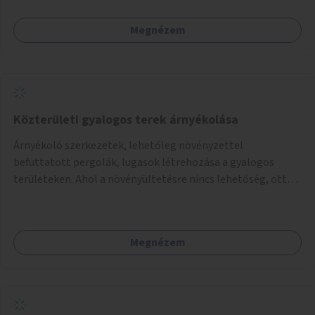
Megnézem
Közterületi gyalogos terek árnyékolása
Árnyékoló szerkezetek, lehetőleg növényzettel
befuttatott pergolák, lugasok létrehozása a gyalogos
területeken. Ahol a növényültetésre nincs lehetőség, ott
akár dézsából felfutó futónövényzet alkalmazása, legvégső
megoldásként napvitorlák felszerelése.
Megnézem