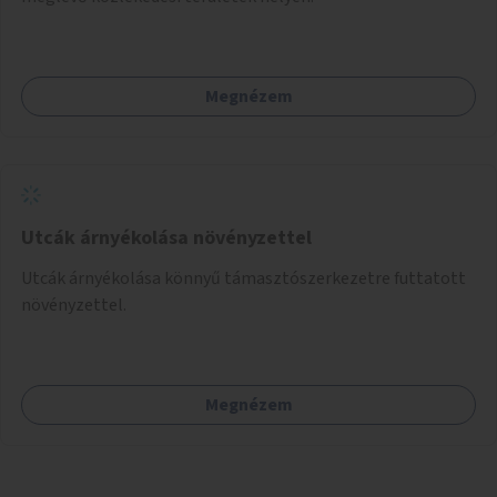
Megnézem
Utcák árnyékolása növényzettel
Utcák árnyékolása könnyű támasztószerkezetre futtatott
növényzettel.
Megnézem