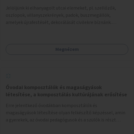
Jelöljünk ki elhanyagolt utcai elemeket, pl. szellőzők,
oszlopok, villanyszekrények, padok, buszmegállók,
amelyek újrafestését, dekorálását civilekre bíznánk.
Támogassuk a közösségi alapon való megújulást a
szükséges eszközökkel.
Megnézem
Óvodai komposztálók és magaságyások
létesítése, a komposztálás kultúrájának erősítése
Erre jelentkező óvodákban komposztálók és
magaságyások létesítése olyan felkészítő képzéssel, amin
a gyerekek, az óvodai pedagógusok és a szülők is részt
vehetnek.