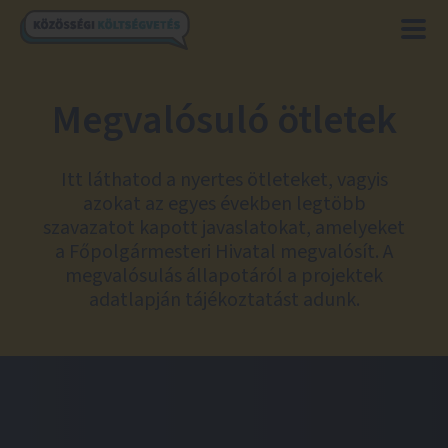
Megvalósuló ötletek
Itt láthatod a nyertes ötleteket, vagyis
azokat az egyes években legtöbb
szavazatot kapott javaslatokat, amelyeket
a Főpolgármesteri Hivatal megvalósít. A
megvalósulás állapotáról a projektek
adatlapján tájékoztatást adunk.