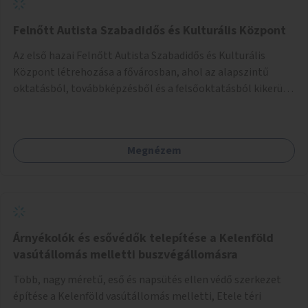
Felnőtt Autista Szabadidős és Kulturális Központ
Az első hazai Felnőtt Autista Szabadidős és Kulturális
Központ létrehozása a fővárosban, ahol az alapszintű
oktatásból, továbbképzésből és a felsőoktatásból kikerülő
autista fiatalok élethosszig tartó támogatásra és
közösségekre találhatnak.
Megnézem
Árnyékolók és esővédők telepítése a Kelenföld
vasútállomás melletti buszvégállomásra
Több, nagy méretű, eső és napsütés ellen védő szerkezet
építése a Kelenföld vasútállomás melletti, Etele téri