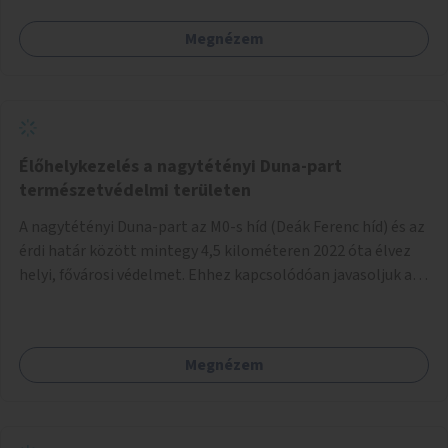
Megnézem
Élőhelykezelés a nagytétényi Duna-part
természetvédelmi területen
A nagytétényi Duna-part az M0-s híd (Deák Ferenc híd) és az
érdi határ között mintegy 4,5 kilométeren 2022 óta élvez
helyi, fővárosi védelmet. Ehhez kapcsolódóan javasoljuk a
terület élőhelykezelését, a tájidegen, invazív fajok
ritkítását, visszaszorítását.
Megnézem