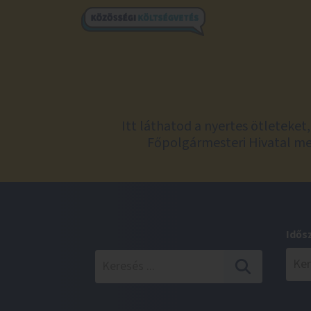
Itt láthatod a nyertes ötleteke
Főpolgármesteri Hivatal meg
Idős