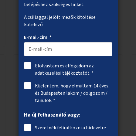
A csapadék megtartására alkalmas esőkertek
belépéshez szükséges linket.
létrehozása jelenleg burkolt területek helyén.
A csillaggal jelölt mezők kitöltése
kötelező
Megnézem
E-mail-cím: *
Elolvastam és elfogadom az
adatkezelési tájékoztatót
. *
A Corvin-negyed aluljáró megújítása
művészeti projektként
Kijelentem, hogy elmúltam 14 éves,
A Corvin-negyed aluljáró vizuális összképének
és Budapesten lakom / dolgozom /
rendezése, újraalkotása a kortárs design
tanulok. *
keretében, például a falfelületek festésével
Ha új felhasználó vagy:
vagy kiállítóterek létesítésével, amelyekben
kortárs designerek, művészek, tervezők
Szeretnék feliratkozni a hírlevélre.
alkotásai, termékei jelenhetnének meg
Megnézem