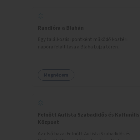
Randióra a Blahán
Egy találkozási pontként működő köztéri
napóra felállítása a Blaha Lujza téren.
Megnézem
Felnőtt Autista Szabadidős és Kulturális
Központ
Az első hazai Felnőtt Autista Szabadidős és