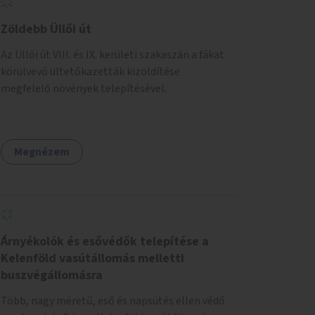
Zöldebb Üllői út
Az Üllői út VIII. és IX. kerületi szakaszán a fákat
körülvevő ültetőkazetták kizöldítése
megfelelő növények telepítésével.
Megnézem
Árnyékolók és esővédők telepítése a
Kelenföld vasútállomás melletti
buszvégállomásra
Több, nagy méretű, eső és napsütés ellen védő