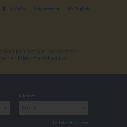
Belépés
Regisztráció
English
kapott javaslatokat, amelyeket a
tlapján tájékoztatást adunk.
Állapot:
Feltételek törlése