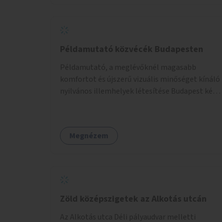
Példamutató közvécék Budapesten
Példamutató, a meglévőknél magasabb
komfortot és újszerű vizuális minőséget kínáló
nyilvános illemhelyek létesítése Budapest két
pontján. Extrák: Elektronikus, okos fizetési
lehetőség vagy ingyenesség; újszerű
fenntartási konstrukció kidolgozása; egyéb
Megnézem
kapcsolt szolgáltatások (pl. ivókút,
telefontöltés).
Zöld középszigetek az Alkotás utcán
Az Alkotás utca Déli pályaudvar melletti