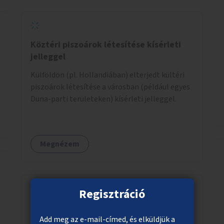
Köztéri piszoárok létesítése kísérleti
jelleggel
Külföldön (pl. Hollandiában) elterjedt kültéri
piszoárok létesítése a városban (például egyes
Duna-parti területeken) kísérleti jelleggel.
Megnézem
Regisztráció
Esőkertek a városban
Add meg az e-mail-címed, és elküldjük a