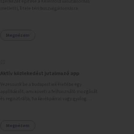
szerkezet építése a Kelenföld vasútállomás
melletti, Etele téri buszvégállomásra
Megnézem
Aktív közlekedést jutalmazó app
Vezessünk be a budapestiek életébe egy
applikációt, ami követi a felhasználó mozgását
és regisztrálja, ha kerékpárral vagy gyalog
közlekedik. Az aktív közlekedési formákat
virtuálisan jutalmazza, amit az együttműködő
üzleti partnereknél kedvezményekre,
Megnézem
ajándékokra válthat a felhasználó.