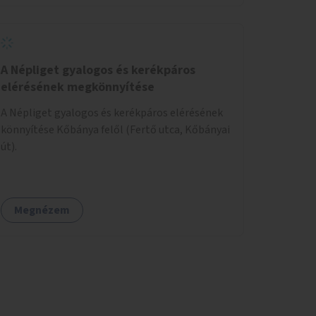
A Népliget gyalogos és kerékpáros
elérésének megkönnyítése
A Népliget gyalogos és kerékpáros elérésének
könnyítése Kőbánya felől (Fertő utca, Kőbányai
út).
Megnézem