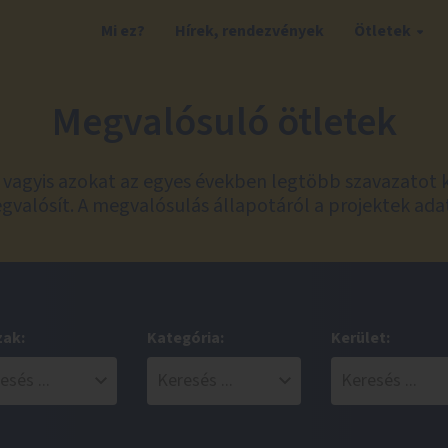
Mi ez?
Hírek, rendezvények
Ötletek
Megvalósuló ötletek
t, vagyis azokat az egyes években legtöbb szavazatot 
valósít. A megvalósulás állapotáról a projektek ada
zak:
Kategória:
Kerület: