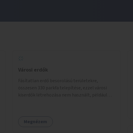
Városi erdők
Fásítatlan erdő besorolású területekre,
összesen 330 parkfa telepítése, ezzel városi
kiserdők létrehozása nem használt, például
rozsdaövezeti telkeken, 3 év gondozással.
Megnézem