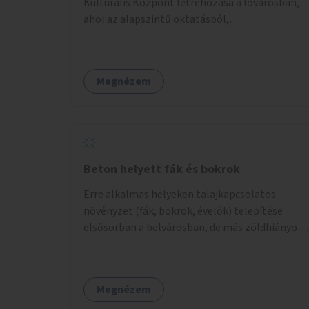
Kulturális Központ létrehozása a fővárosban,
ahol az alapszintű oktatásból,
továbbképzésből és a felsőoktatásból kikerülő
autista fiatalok élethosszig tartó támogatásra
és közösségekre találhatnak.
Megnézem
Beton helyett fák és bokrok
Erre alkalmas helyeken talajkapcsolatos
növényzet (fák, bokrok, évelők) telepítése
elsősorban a belvárosban, de más zöldhiányos
városrészekben is.
Megnézem