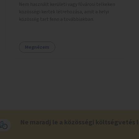
Nem használt kerületi vagy fővárosi telkeken
közösségi kertek létrehozása, amit a helyi
közösség tart fenn a továbbiakban.
Megnézem
Ne maradj le a közösségi költségvetés l