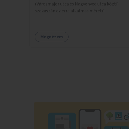
(Városmajor utca és Nagyenyed utca közti)
szakaszán az erre alkalmas méretű
középszigetek zöldítése.
Megnézem