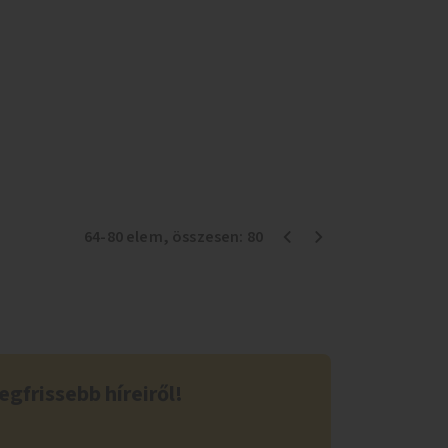
64
-
80
elem
, összesen:
80
egfrissebb híreiről!