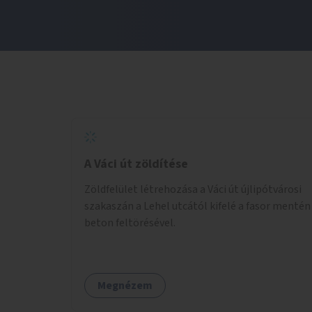
A Váci út zöldítése
Zöldfelület létrehozása a Váci út újlipótvárosi
szakaszán a Lehel utcától kifelé a fasor mentén
beton feltörésével.
Megnézem