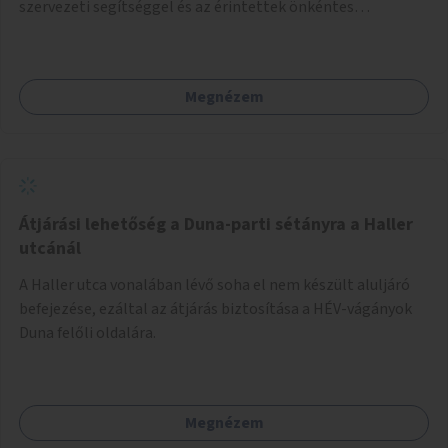
szervezeti segítséggel és az érintettek önkéntes
munkájával, majd a kialakított lakások, lakóegységek
bérbeadása rászorulók számára.
Megnézem
Átjárási lehetőség a Duna-parti sétányra a Haller
utcánál
A Haller utca vonalában lévő soha el nem készült aluljáró
befejezése, ezáltal az átjárás biztosítása a HÉV-vágányok
Duna felőli oldalára.
Megnézem