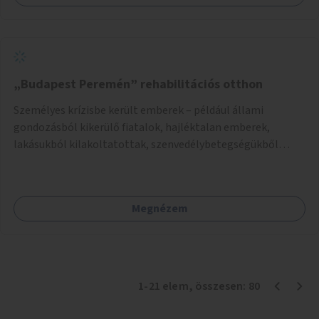
„Budapest Peremén” rehabilitációs otthon
Személyes krízisbe került emberek – például állami
gondozásból kikerülő fiatalok, hajléktalan emberek,
lakásukból kilakoltatottak, szenvedélybetegségükből
kijönni szándékozók – számára rehabilitációs otthon
megteremtése Budapest valamely peremkerületén,
civil/szakmai szervezeti háttérrel. A program a közvetlen
Megnézem
segítségen, biztonságnyújtáson kívül gazdálkodásba is
bevonja az ott lévő személyeket, és egyben a
környezettudatos és fenntartható élettel kapcsolatos
szemléletformálást is céljának tekinti.
1
-
21
elem
, összesen:
80