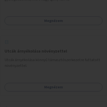
Megnézem
Utcák árnyékolása növényzettel
Utcák árnyékolása könnyű támasztószerkezetre futtatott
növényzettel.
Megnézem