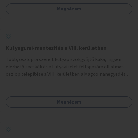
Megnézem
Kutyagumi-mentesítés a VIII. kerületben
Több, oszlopra szerelt kutyapiszokgyűjtő kuka, ingyen
elérhető zacskók és a kutyavizelet felfogására alkalmas
oszlop telepítése a VIII. kerületben a Magdolnanegyed és a
Palotanegyed néhány pontján, pilot jelleggel.
Megnézem