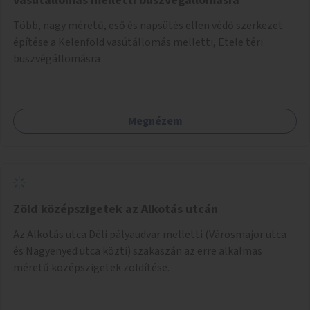
vasútállomás melletti buszvégállomásra
Több, nagy méretű, eső és napsütés ellen védő szerkezet
építése a Kelenföld vasútállomás melletti, Etele téri
buszvégállomásra
Megnézem
Zöld középszigetek az Alkotás utcán
Az Alkotás utca Déli pályaudvar melletti (Városmajor utca
és Nagyenyed utca közti) szakaszán az erre alkalmas
méretű középszigetek zöldítése.