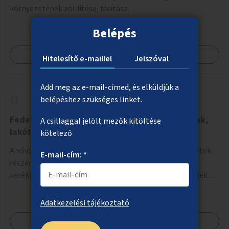
környezetének zöldítése, fásítása.
Belépés
Megnézem
Hitelesítő e-maillel
Jelszóval
Add meg az e-mail-címed, és elküldjük a
belépéshez szükséges linket.
Fedett kerékpártárolók létesítése társasházak,
A csillaggal jelölt mezők kitöltése
lakótelepek környékén
kötelező
A Fővárosi Önkormányzat hirdessen pályázatot kerületek
E-mail-cím: *
részére lakótelepi/társasházi közös, zárható, fedett
kerékpártárolókra. Induljon egy mintaprojekt, amelynek
alapján fel lehet mérni, milyen feladatokkal jár a kerület
számára az üzemeltetés.
Adatkezelési tájékoztató
Megnézem