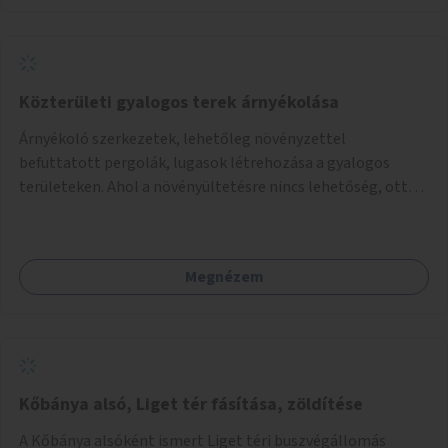
Közterületi gyalogos terek árnyékolása
Árnyékoló szerkezetek, lehetőleg növényzettel
befuttatott pergolák, lugasok létrehozása a gyalogos
területeken. Ahol a növényültetésre nincs lehetőség, ott
akár dézsából felfutó futónövényzet alkalmazása, legvégső
megoldásként napvitorlák felszerelése.
Megnézem
Kőbánya alsó, Liget tér fásítása, zöldítése
A Kőbánya alsóként ismert Liget téri buszvégállomás