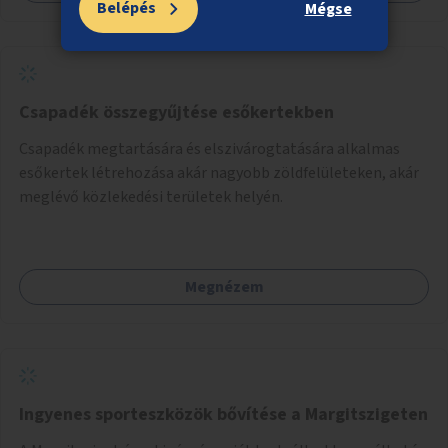
Belépés
Mégse
Csapadék összegyűjtése esőkertekben
Csapadék megtartására és elszivárogtatására alkalmas
esőkertek létrehozása akár nagyobb zöldfelületeken, akár
meglévő közlekedési területek helyén.
Megnézem
Ingyenes sporteszközök bővítése a Margitszigeten