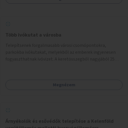
Több ivókutat a városba
Telepítsenek forgalmasabb városi csomópontokra,
parkokba ivókutakat, melyekből az emberek ingyenesen
fogyaszthatnak ivóvizet. A keretösszegből nagyjából 25
ivókút telepítése lehetséges.
Megnézem
Árnyékolók és esővédők telepítése a Kelenföld