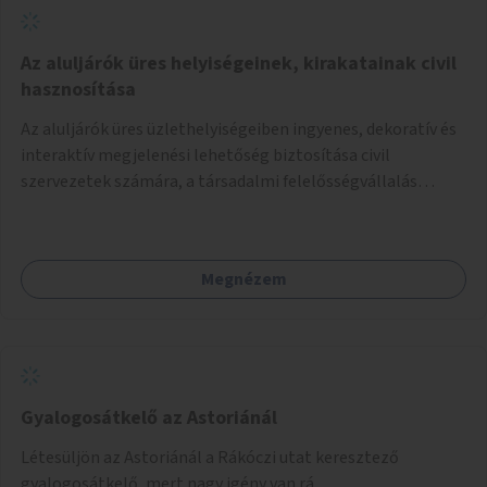
Az aluljárók üres helyiségeinek, kirakatainak civil
hasznosítása
Az aluljárók üres üzlethelyiségeiben ingyenes, dekoratív és
interaktív megjelenési lehetőség biztosítása civil
szervezetek számára, a társadalmi felelősségvállalás
jegyében. A cél, hogy közérdekű, segítő tevékenységeket
mutassanak be látványos, gondolatébresztő formában,
például rajzokkal, kérdésekkel, üzenetküldési lehetőséggel
Megnézem
vagy akciónapokkal – bérleti és közüzemi díjak nélkül, a
jelenlegi elhanyagolt állapot helyett.
Gyalogosátkelő az Astoriánál
Létesüljön az Astoriánál a Rákóczi utat keresztező
gyalogosátkelő, mert nagy igény van rá.