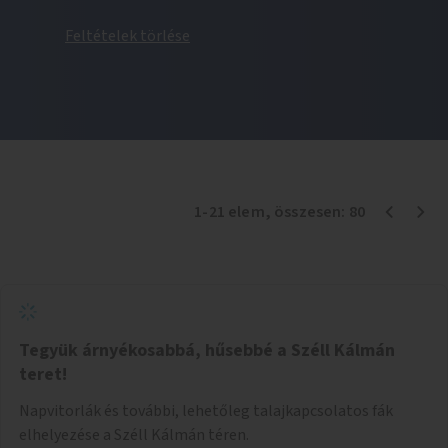
Feltételek törlése
1
-
21
elem
, összesen:
80
Tegyük árnyékosabbá, hűsebbé a Széll Kálmán
teret!
Napvitorlák és további, lehetőleg talajkapcsolatos fák
elhelyezése a Széll Kálmán téren.