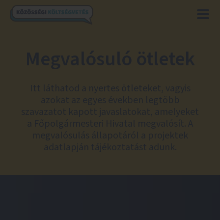
Megvalósuló ötletek
Itt láthatod a nyertes ötleteket, vagyis
azokat az egyes években legtöbb
szavazatot kapott javaslatokat, amelyeket
a Főpolgármesteri Hivatal megvalósít. A
megvalósulás állapotáról a projektek
adatlapján tájékoztatást adunk.