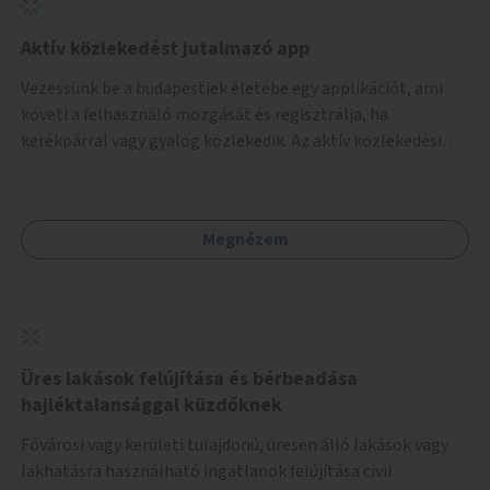
Aktív közlekedést jutalmazó app
Vezessünk be a budapestiek életébe egy applikációt, ami
követi a felhasználó mozgását és regisztrálja, ha
kerékpárral vagy gyalog közlekedik. Az aktív közlekedési
formákat virtuálisan jutalmazza, amit az együttműködő
üzleti partnereknél kedvezményekre, ajándékokra válthat a
felhasználó.
Megnézem
Üres lakások felújítása és bérbeadása
hajléktalansággal küzdőknek
Fővárosi vagy kerületi tulajdonú, üresen álló lakások vagy
lakhatásra használható ingatlanok felújítása civil