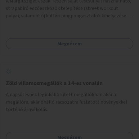
A Margitsziget északi részén saját testsúllyal használható,
strapabíró edzőeszközök telepítése (street workout
pálya), valamint új kültéri pingpongasztalok kihelyezése. A
meglévő fitneszterület jelenleg alig felszerelt, így
kihasználatlan. A pingpongasztalok telepítésével egy
népszerű, ingyenes sportolási lehetőség válna elérhetővé a
Megnézem
sziget északi felén, ahol jelenleg egyetlen asztal sem
található.
Zöld villamosmegállók a 14-es vonalán
A napsütésnek leginkább kitett megállókban akár a
megállóra, akár önálló rácsozatra futtatott növényekkel
történő árnyékolás.
Megnézem