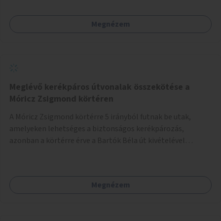
Megnézem
Meglévő kerékpáros útvonalak összekötése a
Móricz Zsigmond körtéren
A Móricz Zsigmond körtérre 5 irányból futnak be utak,
amelyeken lehetséges a biztonságos kerékpározás,
azonban a körtérre érve a Bartók Béla út kivételével
mindegyik kerékpáros útvonal megszakad. Alakítsuk ki a
kerékpáros útvonalak összekötését!
Megnézem