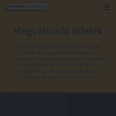
Megvalósuló ötletek
Itt láthatod a nyertes ötleteket, vagyis
azokat az egyes években legtöbb
szavazatot kapott javaslatokat, amelyeket
a Főpolgármesteri Hivatal megvalósít. A
megvalósulás állapotáról a projektek
adatlapján tájékoztatást adunk.