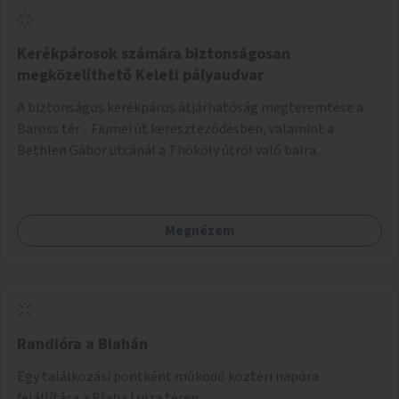
Kerékpárosok számára biztonságosan
megközelíthető Keleti pályaudvar
A biztonságos kerékpáros átjárhatóság megteremtése a
Baross tér - Fiumei út kereszteződésben, valamint a
Bethlen Gábor utcánál a Thököly útról való balra
kanyarodás biztosítása a Festetics György utca irányába.
Megnézem
Randióra a Blahán
Egy találkozási pontként működő köztéri napóra
felállítása a Blaha Lujza téren.