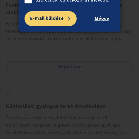
Funkció nélküli burkolt felületek zöldfelületté
alakítása Kelenföldön
E-mail küldése
Mégse
Kelenföldön is található számos terület, ahol
feleslegesnek tűnik a szilárd burkolat, így annak teljes vagy
részleges elbontásával új zöldfelületeket hozhatnánk
létre. Ilyenek például az Etele út 19. és Mérnök utca 32.
közötti, vagy a Fraknó utca 22/b és a Bártfai utca közötti
aszfaltos területek.
Megnézem
Közterületi gyalogos terek árnyékolása
Árnyékoló szerkezetek, lehetőleg növényzettel
befuttatott pergolák, lugasok létrehozása a gyalogos
területeken. Ahol a növényültetésre nincs lehetőség, ott