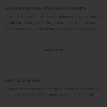
Kerékpártámaszok létesítése városszerte
Létesüljenek kerékpártámaszok azokon a helyeken, ahol a
leginkább szükség van rá: forgalmas belvárosi helyeken,
közlekedési csomópontokban, közintézmények, boltok
előtt.
Megnézem
A Váci út zöldítése
Zöldfelület létrehozása a Váci út újlipótvárosi szakaszán a
Lehel utcától kifelé a fasor mentén beton feltörésével.