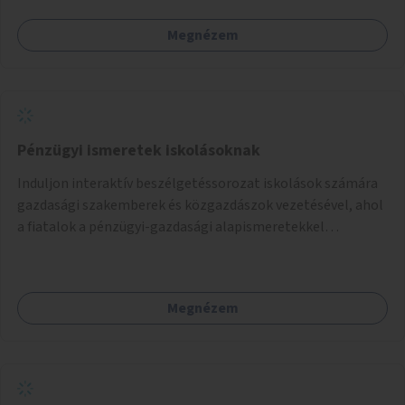
Megnézem
Pénzügyi ismeretek iskolásoknak
Induljon interaktív beszélgetéssorozat iskolások számára
gazdasági szakemberek és közgazdászok vezetésével, ahol
a fiatalok a pénzügyi-gazdasági alapismeretekkel
kapcsolatban tájékozódhatnak. A program többalkalmas
lenne, heti rendszerességgel tartanák iskolai csoportok
számára, önkormányzati intézményben vagy külső
Megnézem
helyszínen iskolai együttműködéssel. A szervezést az
Önkormányzat koordinálná, a tematikát a szakemberek
alakítanák ki, külön figyelmet fordítva a hátrányos helyzetű
gyerekek bevonására is. A program pilot jelleggel indulna,
több korosztály számára.