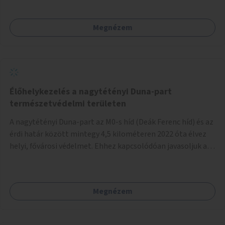
Megnézem
Élőhelykezelés a nagytétényi Duna-part
természetvédelmi területen
A nagytétényi Duna-part az M0-s híd (Deák Ferenc híd) és az
érdi határ között mintegy 4,5 kilométeren 2022 óta élvez
helyi, fővárosi védelmet. Ehhez kapcsolódóan javasoljuk a
terület élőhelykezelését, a tájidegen, invazív fajok
ritkítását, visszaszorítását.
Megnézem