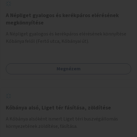
A Népliget gyalogos és kerékpáros elérésének
megkönnyítése
A Népliget gyalogos és kerékpáros elérésének könnyítése
Kőbánya felől (Fertő utca, Kőbányai út).
Megnézem
Kőbánya alsó, Liget tér fásítása, zöldítése
A Kőbánya alsóként ismert Liget téri buszvégállomás
környezetének zöldítése, fásítása.