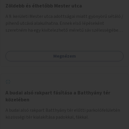
Zöldebb és élhetőbb Mester utca
A 9. kerületi Mester utca adottságai miatt gyönyörű sétáló /
pihenő utcává alakulhatna. Ennek első lépéseként
szeretném ha egy kivitelezhető méretű sáv szélességében
a beton helyén ládás, vagy a földbe ültetett növényzet
lenne, praktikusan a járda és az autós sáv találkozásánál, a
platán fák között. A lakók, boltok és vendéglátó helyek
Megnézem
együttműködését kérnénk abban, hogy ez a zöld sáv ne
pusztuljon ki, és megtartsa azt a jó hangulatot, amiből már
könnyebb lesz elképzelni a következő lépést egészen
addig, amíg komolyabb forgalomcsillapítások és zöldítések
nem létesülnek a Mester utcában.
A budai alsó rakpart fásítása a Batthyány tér
közelében
A budai alsó rakpart Batthyány tér előtti parkolófelületén
közösségi tér kialakítása padokkal, fákkal.