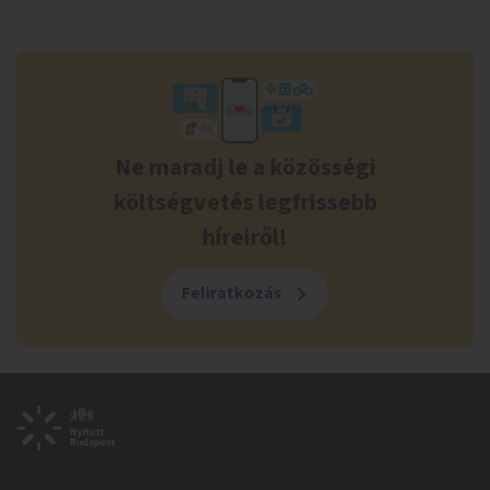
Ne maradj le a közösségi
költségvetés legfrissebb
híreiről!
Feliratkozás