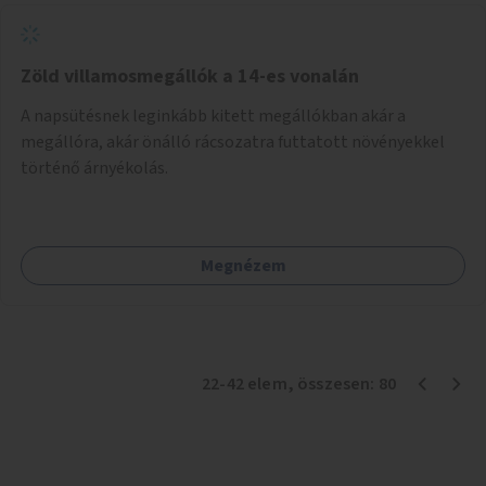
Zöld villamosmegállók a 14-es vonalán
A napsütésnek leginkább kitett megállókban akár a
megállóra, akár önálló rácsozatra futtatott növényekkel
történő árnyékolás.
Megnézem
22
-
42
elem
, összesen:
80