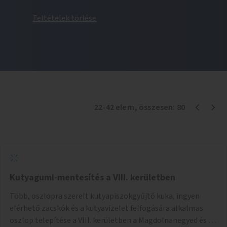
Feltételek törlése
22
-
42
elem
, összesen:
80
Kutyagumi-mentesítés a VIII. kerületben
Több, oszlopra szerelt kutyapiszokgyűjtő kuka, ingyen
elérhető zacskók és a kutyavizelet felfogására alkalmas
oszlop telepítése a VIII. kerületben a Magdolnanegyed és a