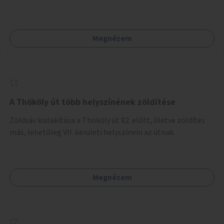
Palotanegyed néhány pontján, pilot jelleggel.
Megnézem
A Thököly út több helyszínének zöldítése
Zöldsáv kialakítása a Thököly út 82. előtt, illetve zöldítés
más, lehetőleg VII. kerületi helyszínein az útnak.
Megnézem