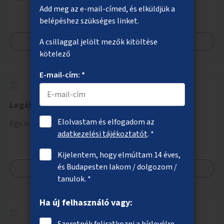
ivókút telepítése lehetséges.
Add meg az e-mail-címed, és elküldjük a
belépéshez szükséges linket.
Megnézem
A csillaggal jelölt mezők kitöltése
kötelező
E-mail-cím: *
Legális graffitifal létrehozása
Elolvastam és elfogadom az
Egy legális graffitifelület kijelölése Budapesten.
adatkezelési tájékoztatót
. *
Kijelentem, hogy elmúltam 14 éves,
és Budapesten lakom / dolgozom /
Megnézem
tanulok. *
Ha új felhasználó vagy:
Szeretnék feliratkozni a hírlevélre.