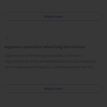
akár dézsából felfutó futónövényzet alkalmazása, legvégső
megoldásként napvitorlák felszerelése.
Megnézem
Ingyenes sportolási lehetőség biztosítása
Ingyenes sportlehetőség biztosítása. Előzetes
regisztrációval lehet jelentkezni ezekre a sportoktatók,
sport szakirányos hallgatók, önkéntesek által tartott
programokra.
Megnézem