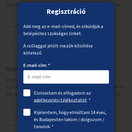
létesítése Budapest két pontján. Extrák: Elektronikus, okos
Regisztráció
fizetési lehetőség vagy ingyenesség; újszerű fenntartási
konstrukció kidolgozása; egyéb kapcsolt szolgáltatások
(pl. ivókút, telefontöltés).
Add meg az e-mail-címed, és elküldjük a
Megnézem
belépéshez szükséges linket.
A csillaggal jelölt mezők kitöltése
kötelező
E-mail-cím: *
Gyalogátkelőhelyek biztonságosabbá tétele
Fejlesszük a gyalogátkelőhelyeket! Tegyük őket
biztonságosabbá sötétben is, alkalmazzunk erősebb fényt
Elolvastam és elfogadom az
adó lámpákat, helyezzünk ki hangjelzést adó készülékeket
adatkezelési tájékoztatót
. *
és taktilis jelzéseket a vakok és gyengénlátók számára.
Kijelentem, hogy elmúltam 14 éves,
és Budapesten lakom / dolgozom /
Megnézem
tanulok. *