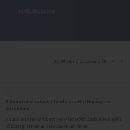
Feltételek törlése
22
-
42
elem
, összesen:
80
A budai alsó rakpart fásítása a Batthyány tér
közelében
A budai alsó rakpart Batthyány tér előtti parkolófelületén
közösségi tér kialakítása padokkal, fákkal.