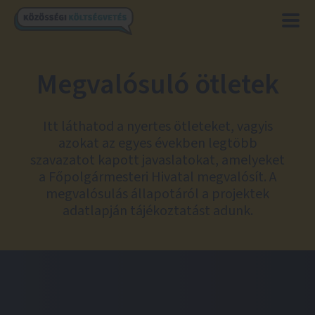
Megvalósuló ötletek
Itt láthatod a nyertes ötleteket, vagyis
azokat az egyes években legtöbb
szavazatot kapott javaslatokat, amelyeket
a Főpolgármesteri Hivatal megvalósít. A
megvalósulás állapotáról a projektek
adatlapján tájékoztatást adunk.