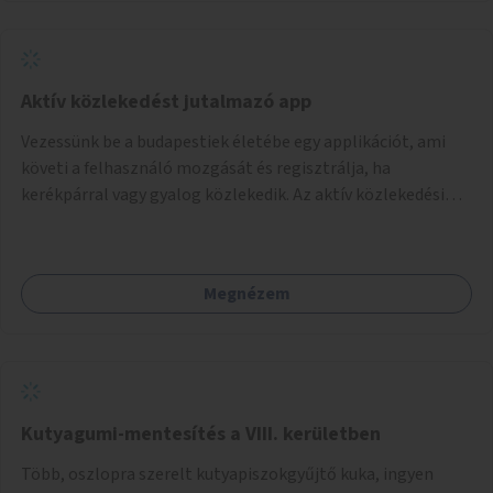
Aktív közlekedést jutalmazó app
Vezessünk be a budapestiek életébe egy applikációt, ami
követi a felhasználó mozgását és regisztrálja, ha
kerékpárral vagy gyalog közlekedik. Az aktív közlekedési
formákat virtuálisan jutalmazza, amit az együttműködő
üzleti partnereknél kedvezményekre, ajándékokra válthat a
felhasználó.
Megnézem
Kutyagumi-mentesítés a VIII. kerületben
Több, oszlopra szerelt kutyapiszokgyűjtő kuka, ingyen