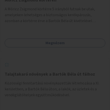
Móricz Zsigmond körtéren
A Móricz Zsigmond körtérre 5 irányból futnak be utak,
amelyeken lehetséges a biztonságos kerékpározás,
azonban a körtérre érve a Bartók Béla út kivételével
mindegyik kerékpáros útvonal megszakad. Alakítsuk ki a
kerékpáros útvonalak összekötését!
Megnézem
Talajtakaró növények a Bartók Béla út fáihoz
Közösségi fenntartású növénykazetták létrehozása a XI.
kerületben, a Bartók Béla úton, a lakók, az üzletek és a
vendéglátóhelyek együttműködésével.