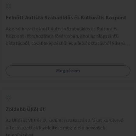
Felnőtt Autista Szabadidős és Kulturális Központ
Az első hazai Felnőtt Autista Szabadidős és Kulturális
Központ létrehozása a fővárosban, ahol az alapszintű
oktatásból, továbbképzésből és a felsőoktatásból kikerülő
autista fiatalok élethosszig tartó támogatásra és
közösségekre találhatnak.
Megnézem
Zöldebb Üllői út
Az Üllői út VIII. és IX. kerületi szakaszán a fákat körülvevő
ültetőkazetták kizöldítése megfelelő növények
telepítésével.