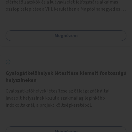
elérhető zacskók és a kutyavizelet felfogására alkalmas
oszlop telepítése a VIII. kerületben a Magdolnanegyed és a
Palotanegyed néhány pontján, pilot jelleggel.
Megnézem
Gyalogátkelőhelyek létesítése kiemelt fontosságú
helyszíneken
Gyalogátkelőhelyek létesítése az ötletgazdák által
javasolt helyszínek közül a szakmailag leginkább
indokoltaknál, a projekt költségkeretéből.
Megnézem