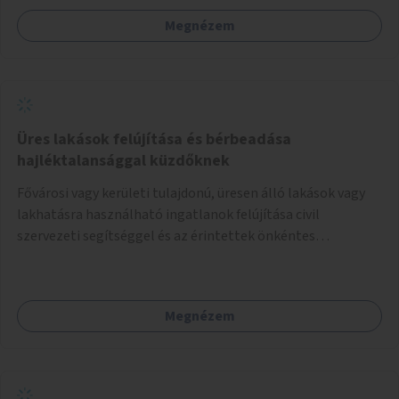
Megnézem
Üres lakások felújítása és bérbeadása
hajléktalansággal küzdőknek
Fővárosi vagy kerületi tulajdonú, üresen álló lakások vagy
lakhatásra használható ingatlanok felújítása civil
szervezeti segítséggel és az érintettek önkéntes
munkájával, majd a kialakított lakások, lakóegységek
bérbeadása rászorulók számára.
Megnézem