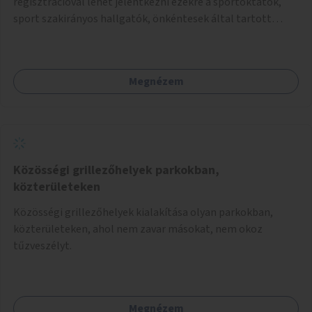
regisztrációval lehet jelentkezni ezekre a sportoktatók,
sport szakirányos hallgatók, önkéntesek által tartott
programokra.
Megnézem
Közösségi grillezőhelyek parkokban,
közterületeken
Közösségi grillezőhelyek kialakítása olyan parkokban,
közterületeken, ahol nem zavar másokat, nem okoz
tűzveszélyt.
Megnézem