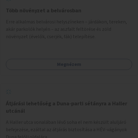
Több növényzet a belvárosban
Erre alkalmas belvárosi helyszíneken – járdákon, tereken,
akár parkolók helyén – az aszfalt feltörése és zöld
növényzet (évelők, cserjék, fák) telepítése.
Megnézem
Átjárási lehetőség a Duna-parti sétányra a Haller
utcánál
A Haller utca vonalában lévő soha el nem készült aluljáró
befejezése, ezáltal az átjárás biztosítása a HÉV-vágányok
Duna felőli oldalára.