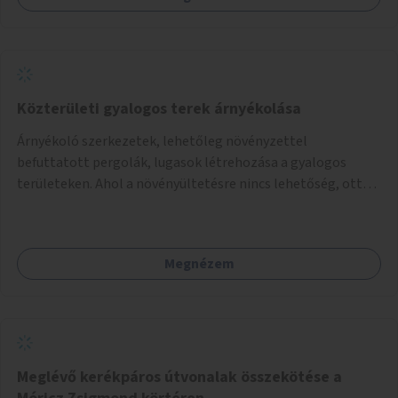
Közterületi gyalogos terek árnyékolása
Árnyékoló szerkezetek, lehetőleg növényzettel
befuttatott pergolák, lugasok létrehozása a gyalogos
területeken. Ahol a növényültetésre nincs lehetőség, ott
akár dézsából felfutó futónövényzet alkalmazása, legvégső
megoldásként napvitorlák felszerelése.
Megnézem
Meglévő kerékpáros útvonalak összekötése a