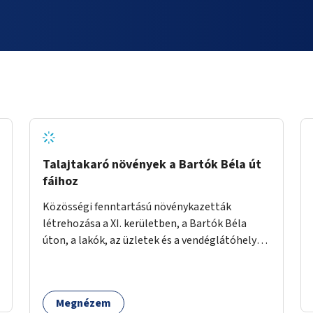
Talajtakaró növények a Bartók Béla út
fáihoz
Közösségi fenntartású növénykazetták
létrehozása a XI. kerületben, a Bartók Béla
úton, a lakók, az üzletek és a vendéglátóhelyek
együttműködésével.
Megnézem