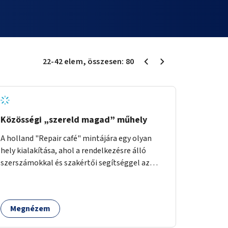
22
-
42
elem
, összesen:
80
Közösségi „szereld magad” műhely
A holland "Repair café" mintájára egy olyan
hely kialakítása, ahol a rendelkezésre álló
szerszámokkal és szakértői segítséggel az
ember maga megjavíthat elromlott tárgyakat.
A műhely egyben találkozóhely is, lehetőség
arra, hogy a közösség tagjai is segítsenek
Megnézem
egymásnak, megosszák tudásukat.