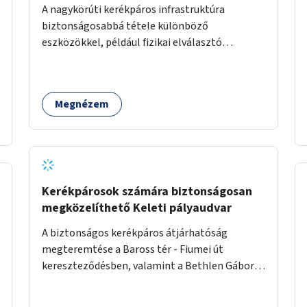
A nagykörúti kerékpáros infrastruktúra
biztonságosabbá tétele különböző
eszközökkel, például fizikai elválasztó
elemekkel.
Megnézem
Kerékpárosok számára biztonságosan
megközelíthető Keleti pályaudvar
A biztonságos kerékpáros átjárhatóság
megteremtése a Baross tér - Fiumei út
kereszteződésben, valamint a Bethlen Gábor
utcánál a Thököly útról való balra kanyarodás
biztosítása a Festetics György utca irányába.