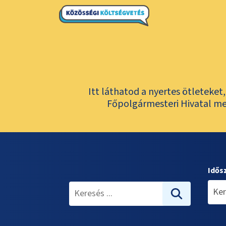
Itt láthatod a nyertes ötleteke
Főpolgármesteri Hivatal meg
Idős