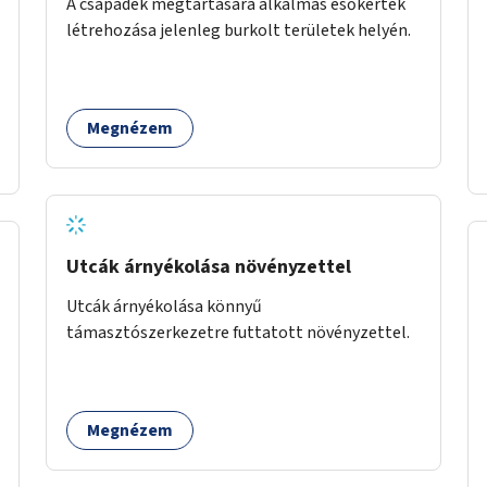
A csapadék megtartására alkalmas esőkertek
létrehozása jelenleg burkolt területek helyén.
Megnézem
Utcák árnyékolása növényzettel
Utcák árnyékolása könnyű
támasztószerkezetre futtatott növényzettel.
Megnézem