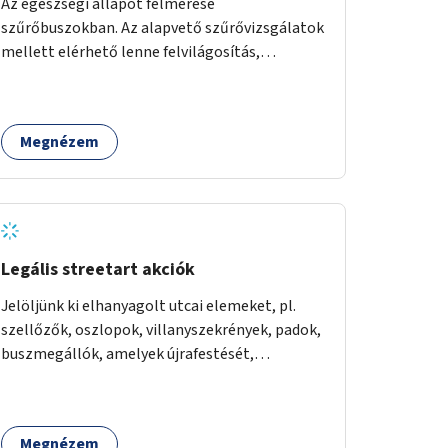
Az egészségi állapot felmérése
szűrőbuszokban. Az alapvető szűrővizsgálatok
mellett elérhető lenne felvilágosítás,
egészségügyi tanácsadás, a szexuális úton
terjedő betegségek szűrése és a
szenvedélybetegek támogatása.
Megnézem
Legális streetart akciók
Jelöljünk ki elhanyagolt utcai elemeket, pl.
szellőzők, oszlopok, villanyszekrények, padok,
buszmegállók, amelyek újrafestését,
dekorálását civilekre bíznánk. Támogassuk a
közösségi alapon való megújulást a szükséges
eszközökkel.
Megnézem