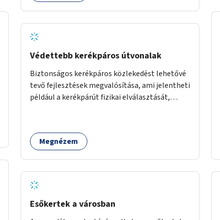
Védettebb kerékpáros útvonalak
Biztonságos kerékpáros közlekedést lehetővé
tevő fejlesztések megvalósítása, ami jelentheti
például a kerékpárút fizikai elválasztását,
szintbeli kiemelését, optikai jelölését, az
indirekt balra kanyarodási lehetőség jelölését –
különösen a veszélyesebb kereszteződésekben,
Megnézem
vagy akár egyes egyirányú utcák megnyitását
szembeforgalmú kerékpározásra.
Esőkertek a városban