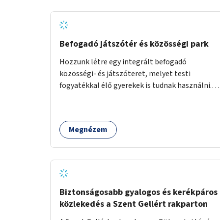
Befogadó játszótér és közösségi park
Hozzunk létre egy integrált befogadó
közösségi- és játszóteret, melyet testi
fogyatékkal élő gyerekek is tudnak használni.
Ennek helyszínéül a XVIII. kerület Turul-park
területe lenne megfelelő, mely mind
elérhetőségét, mind infrastrukturális
Megnézem
adottságait tekintve alkalmas egy új játszótér
kialakítására.
Biztonságosabb gyalogos és kerékpáros
közlekedés a Szent Gellért rakparton