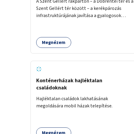
A Szent Gellért rakparton – a Döbrentei tér és a
Szent Gellért tér között – a kerékpározás
infrastruktúrájának javítása a gyalogosok
érdekében is.
Megnézem
Konténerházak hajléktalan
családoknak
Hajléktalan családok lakhatásának
megoldására mobil házak telepítése.
Megnézem