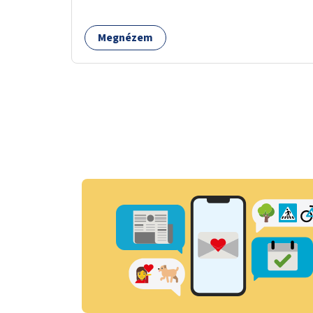
taktilis jelzéseket a vakok és gyengénlátók
számára.
Megnézem