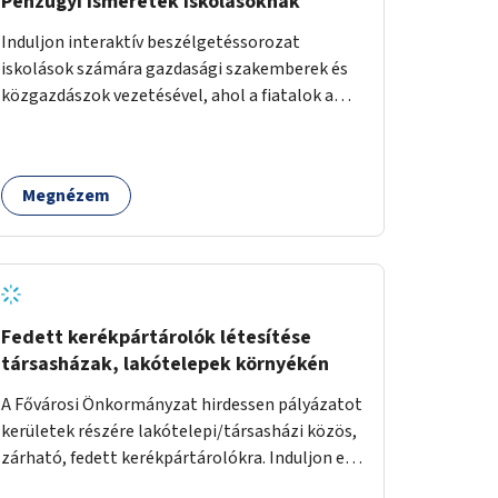
Pénzügyi ismeretek iskolásoknak
Induljon interaktív beszélgetéssorozat
iskolások számára gazdasági szakemberek és
közgazdászok vezetésével, ahol a fiatalok a
pénzügyi-gazdasági alapismeretekkel
kapcsolatban tájékozódhatnak. A program
többalkalmas lenne, heti rendszerességgel
Megnézem
tartanák iskolai csoportok számára,
önkormányzati intézményben vagy külső
helyszínen iskolai együttműködéssel. A
szervezést az Önkormányzat koordinálná, a
tematikát a szakemberek alakítanák ki, külön
figyelmet fordítva a hátrányos helyzetű
Fedett kerékpártárolók létesítése
gyerekek bevonására is. A program pilot
társasházak, lakótelepek környékén
jelleggel indulna, több korosztály számára.
A Fővárosi Önkormányzat hirdessen pályázatot
kerületek részére lakótelepi/társasházi közös,
zárható, fedett kerékpártárolókra. Induljon egy
mintaprojekt, amelynek alapján fel lehet