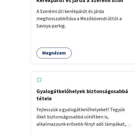
Kerékpárút és járda a Szerémi úton
A Szerémi úti kerékpárút és járda
meghosszabbítása a Mezőkövesdi úttól a
Savoya parkig.
Megnézem
Gyalogátkelőhelyek biztonságosabbá
tétele
Fejlesszük a gyalogátkelőhelyeket! Tegyük
őket biztonságosabbá sötétben is,
alkalmazzunk erősebb fényt adó lámpákat,
helyezzünk ki hangjelzést adó készülékeket és