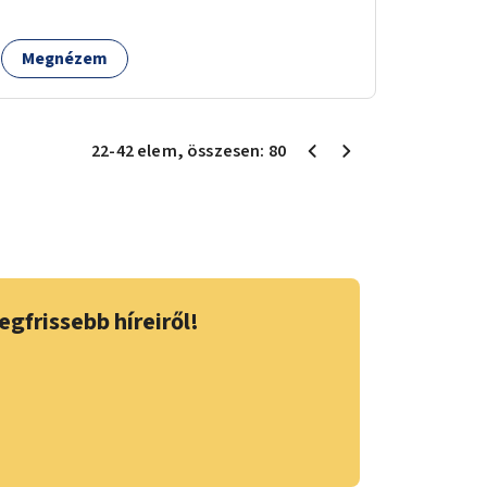
mérni, milyen feladatokkal jár a kerület
számára az üzemeltetés.
Megnézem
22
-
42
elem
, összesen:
80
egfrissebb híreiről!