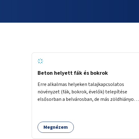
Beton helyett fák és bokrok
Erre alkalmas helyeken talajkapcsolatos
növényzet (fák, bokrok, évelők) telepítése
elsősorban a belvárosban, de más zöldhiányos
városrészekben is.
Megnézem