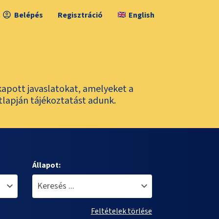
Belépés
Regisztráció
English
kapott javaslatokat, amelyeket a
tlapján tájékoztatást adunk.
Állapot:
Feltételek törlése