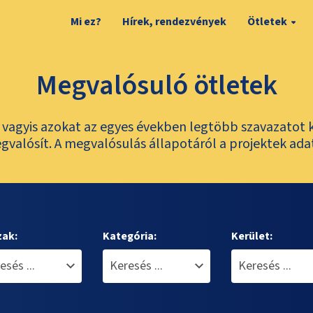
Mi ez?
Hírek, rendezvények
Ötletek
Megvalósuló ötletek
t, vagyis azokat az egyes években legtöbb szavazatot 
valósít. A megvalósulás állapotáról a projektek ada
zak:
Kategória:
Kerület: