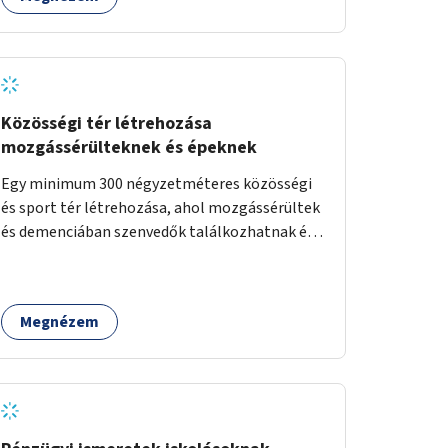
Közösségi tér létrehozása
mozgássérülteknek és épeknek
Egy minimum 300 négyzetméteres közösségi
és sport tér létrehozása, ahol mozgássérültek
és demenciában szenvedők találkozhatnak és
sportolhatnak együtt épekkel. Elsősorban egy
pétanque pálya létrehozása lenne célszerű,
amit a legtöbb mozgásában korlátozott
Megnézem
ember is tud játszani, fontos, hogy a téren
legyenek formájukban, hangulatukban
elkülönülő pontok, mezítlábas ösvények, az
egész legyen zöld és üdítő hangulatú.