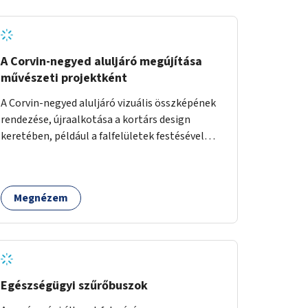
A Corvin-negyed aluljáró megújítása
művészeti projektként
A Corvin-negyed aluljáró vizuális összképének
rendezése, újraalkotása a kortárs design
keretében, például a falfelületek festésével
vagy kiállítóterek létesítésével, amelyekben
kortárs designerek, művészek, tervezők
alkotásai, termékei jelenhetnének meg
Megnézem
alkalmat adva a bemutatkozásra, szélesebb
körben való ismertségre.
Egészségügyi szűrőbuszok