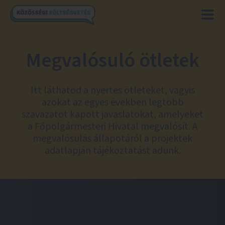
Megvalósuló ötletek
Itt láthatod a nyertes ötleteket, vagyis
azokat az egyes években legtöbb
szavazatot kapott javaslatokat, amelyeket
a Főpolgármesteri Hivatal megvalósít. A
megvalósulás állapotáról a projektek
adatlapján tájékoztatást adunk.