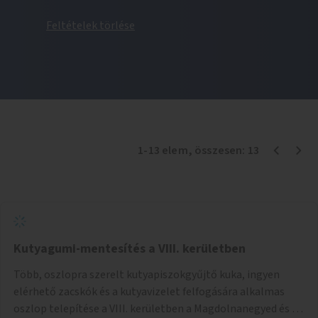
Feltételek törlése
1
-
13
elem
, összesen:
13
Kutyagumi-mentesítés a VIII. kerületben
Több, oszlopra szerelt kutyapiszokgyűjtő kuka, ingyen
elérhető zacskók és a kutyavizelet felfogására alkalmas
oszlop telepítése a VIII. kerületben a Magdolnanegyed és a