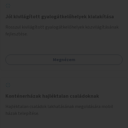
Jól kivilágított gyalogátkelőhelyek kialakítása
Rosszul kivilágított gyalogátkelőhelyek közvilágításának
fejlesztése.
Megnézem
Konténerházak hajléktalan családoknak
Hajléktalan családok lakhatásának megoldására mobil
házak telepítése.