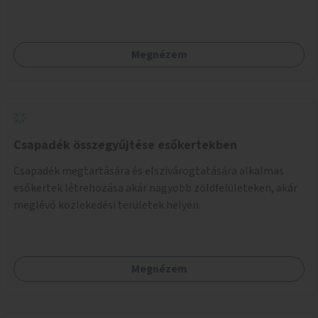
Palotanegyed néhány pontján, pilot jelleggel.
Megnézem
Csapadék összegyűjtése esőkertekben
Csapadék megtartására és elszivárogtatására alkalmas
esőkertek létrehozása akár nagyobb zöldfelületeken, akár
meglévő közlekedési területek helyén.
Megnézem