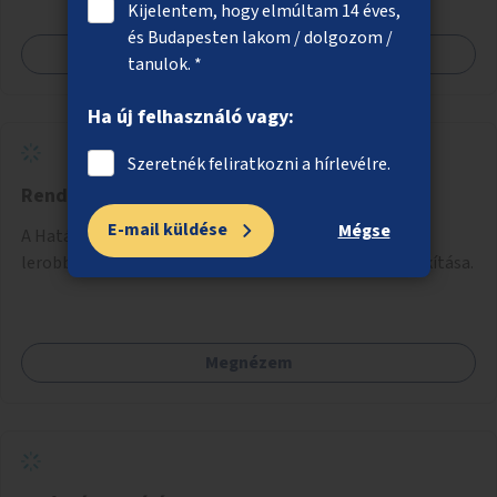
Kijelentem, hogy elmúltam 14 éves,
és Budapesten lakom / dolgozom /
Megnézem
tanulok. *
Ha új felhasználó vagy:
Szeretnék feliratkozni a hírlevélre.
Rendezett zöldterület a Határ útnál
E-mail küldése
Mégse
A Határ úti metróállomásnál a felüljáró alatt lévő
lerobbant terület helyett rendezett zöldfelület kialakítása.
Megnézem