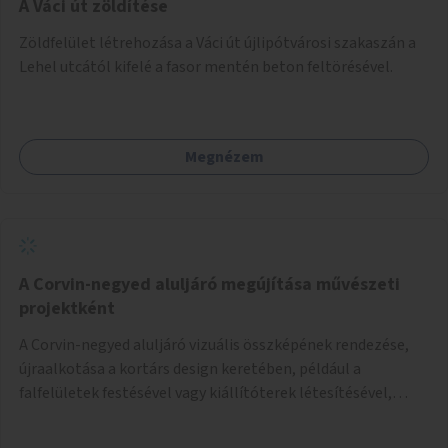
A Váci út zöldítése
Zöldfelület létrehozása a Váci út újlipótvárosi szakaszán a
Lehel utcától kifelé a fasor mentén beton feltörésével.
Megnézem
A Corvin-negyed aluljáró megújítása művészeti
projektként
A Corvin-negyed aluljáró vizuális összképének rendezése,
újraalkotása a kortárs design keretében, például a
falfelületek festésével vagy kiállítóterek létesítésével,
amelyekben kortárs designerek, művészek, tervezők
alkotásai, termékei jelenhetnének meg alkalmat adva a