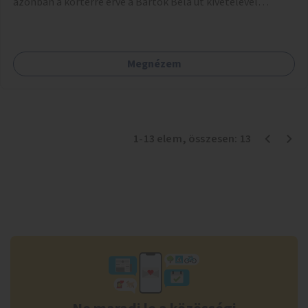
azonban a körtérre érve a Bartók Béla út kivételével
mindegyik kerékpáros útvonal megszakad. Alakítsuk ki a
kerékpáros útvonalak összekötését!
Megnézem
1
-
13
elem
, összesen:
13