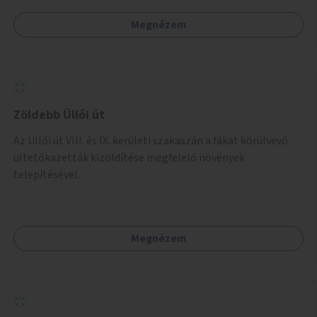
bemutatkozásra, szélesebb körben való ismertségre.
Megnézem
Zöldebb Üllői út
Az Üllői út VIII. és IX. kerületi szakaszán a fákat körülvevő
ültetőkazetták kizöldítése megfelelő növények
telepítésével.
Megnézem