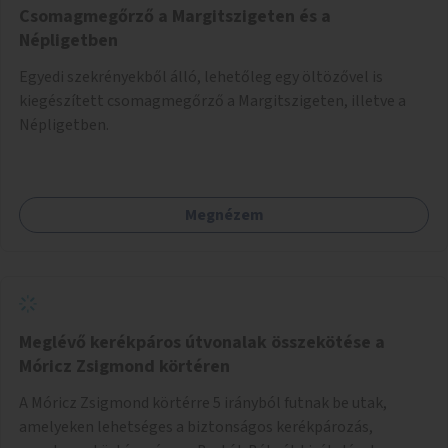
Csomagmegőrző a Margitszigeten és a
Népligetben
Egyedi szekrényekből álló, lehetőleg egy öltözővel is
kiegészített csomagmegőrző a Margitszigeten, illetve a
Népligetben.
Megnézem
Meglévő kerékpáros útvonalak összekötése a
Móricz Zsigmond körtéren
A Móricz Zsigmond körtérre 5 irányból futnak be utak,
amelyeken lehetséges a biztonságos kerékpározás,