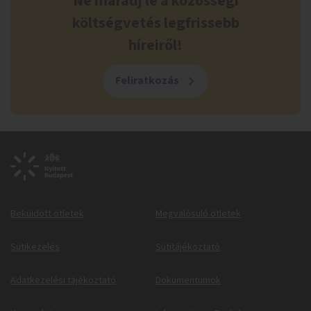
Ne maradj le a közösségi
költségvetés legfrissebb
híreiről!
Feliratkozás
Beküldött ötletek
Megvalósuló ötletek
Sütikezelés
Sütitájékoztató
Adatkezelési tájékoztató
Dokumentumok