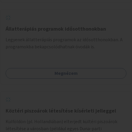
Állatterápiás programok idősotthonokban
Legyenek állatterápiás programok az idősotthonokban. A
programokba bekapcsolódhatnak óvodák is.
Megnézem
Köztéri piszoárok létesítése kísérleti jelleggel
Külföldön (pl. Hollandiában) elterjedt kültéri piszoárok
létesítése a városban (például egyes Duna-parti