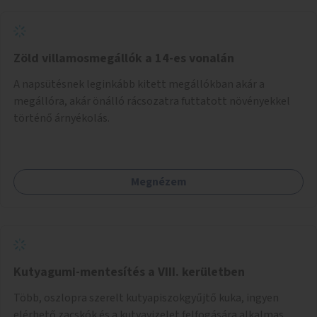
Zöld villamosmegállók a 14-es vonalán
A napsütésnek leginkább kitett megállókban akár a
megállóra, akár önálló rácsozatra futtatott növényekkel
történő árnyékolás.
Megnézem
Kutyagumi-mentesítés a VIII. kerületben
Több, oszlopra szerelt kutyapiszokgyűjtő kuka, ingyen
elérhető zacskók és a kutyavizelet felfogására alkalmas