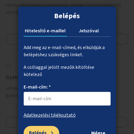
tétele különböző eszközökkel, például fizikai elválasztó
elemekkel.
Belépés
Hitelesítő e-maillel
Jelszóval
Megnézem
Add meg az e-mail-címed, és elküldjük a
belépéshez szükséges linket.
A csillaggal jelölt mezők kitöltése
kötelező
Gyalogosátkelő az Astoriánál
E-mail-cím: *
Létesüljön az Astoriánál a Rákóczi utat keresztező
gyalogosátkelő, mert nagy igény van rá.
Adatkezelési tájékoztató
Megnézem
Belépés
Mégse