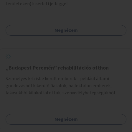
területeken) kísérleti jelleggel.
Megnézem
„Budapest Peremén” rehabilitációs otthon
Személyes krízisbe került emberek – például állami
gondozásból kikerülő fiatalok, hajléktalan emberek,
lakásukból kilakoltatottak, szenvedélybetegségükből
kijönni szándékozók – számára rehabilitációs otthon
megteremtése Budapest valamely peremkerületén,
civil/szakmai szervezeti háttérrel. A program a közvetlen
Megnézem
segítségen, biztonságnyújtáson kívül gazdálkodásba is
bevonja az ott lévő személyeket, és egyben a