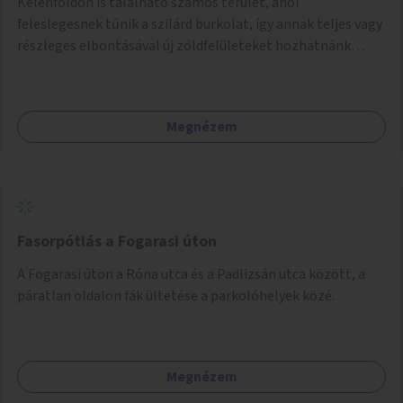
Kelenföldön is található számos terület, ahol
feleslegesnek tűnik a szilárd burkolat, így annak teljes vagy
részleges elbontásával új zöldfelületeket hozhatnánk
létre. Ilyenek például az Etele út 19. és Mérnök utca 32.
közötti, vagy a Fraknó utca 22/b és a Bártfai utca közötti
aszfaltos területek.
Megnézem
Fasorpótlás a Fogarasi úton
A Fogarasi úton a Róna utca és a Padlizsán utca között, a
páratlan oldalon fák ültetése a parkolóhelyek közé.
Megnézem