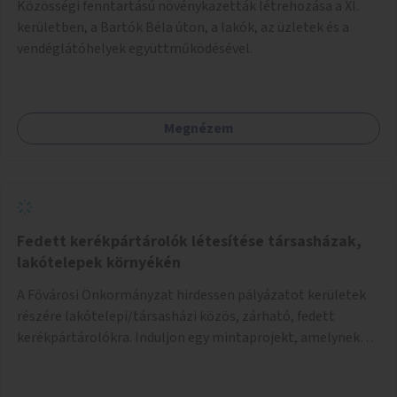
Közösségi fenntartású növénykazetták létrehozása a XI.
kerületben, a Bartók Béla úton, a lakók, az üzletek és a
vendéglátóhelyek együttműködésével.
Megnézem
Fedett kerékpártárolók létesítése társasházak,
lakótelepek környékén
A Fővárosi Önkormányzat hirdessen pályázatot kerületek
részére lakótelepi/társasházi közös, zárható, fedett
kerékpártárolókra. Induljon egy mintaprojekt, amelynek
alapján fel lehet mérni, milyen feladatokkal jár a kerület
számára az üzemeltetés.