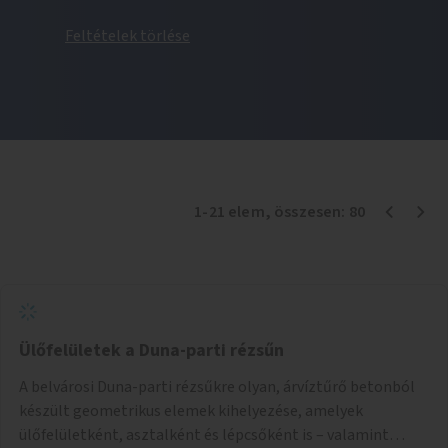
Feltételek törlése
1
-
21
elem
, összesen:
80
Ülőfelületek a Duna-parti rézsűn
A belvárosi Duna-parti rézsűkre olyan, árvíztűrő betonból
készült geometrikus elemek kihelyezése, amelyek
ülőfelületként, asztalként és lépcsőként is – valamint