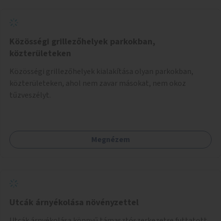
környezettudatos és fenntartható élettel kapcsolatos
szemléletformálást is céljának tekinti.
Közösségi grillezőhelyek parkokban,
közterületeken
Közösségi grillezőhelyek kialakítása olyan parkokban,
közterületeken, ahol nem zavar másokat, nem okoz
tűzveszélyt.
Megnézem
Utcák árnyékolása növényzettel
Utcák árnyékolása könnyű támasztószerkezetre futtatott