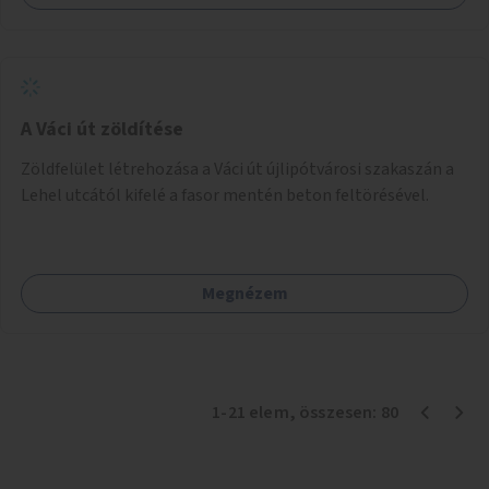
A Váci út zöldítése
Zöldfelület létrehozása a Váci út újlipótvárosi szakaszán a
Lehel utcától kifelé a fasor mentén beton feltörésével.
Megnézem
1
-
21
elem
, összesen:
80