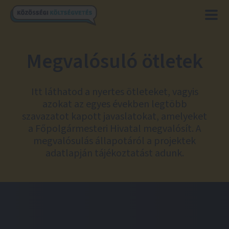
Megvalósuló ötletek
Itt láthatod a nyertes ötleteket, vagyis
azokat az egyes években legtöbb
szavazatot kapott javaslatokat, amelyeket
a Főpolgármesteri Hivatal megvalósít. A
megvalósulás állapotáról a projektek
adatlapján tájékoztatást adunk.