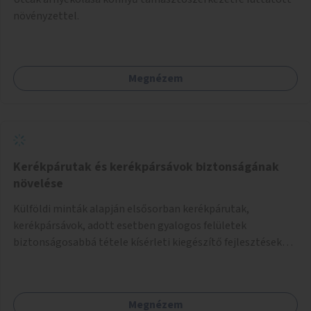
növényzettel.
Megnézem
Kerékpárutak és kerékpársávok biztonságának
növelése
Külföldi minták alapján elsősorban kerékpárutak,
kerékpársávok, adott esetben gyalogos felületek
biztonságosabbá tétele kísérleti kiegészítő fejlesztésekkel
(terelők, műanyag elválasztó elemek, több és jobban
látható felfestés stb.)
Megnézem