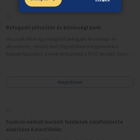
Befogadó játszótér és közösségi park
Hozzunk létre egy integrált befogadó közösségi- és
játszóteret, melyet testi fogyatékkal élő gyerekek is
tudnak használni. Ennek helyszínéül a XVIII. kerület Turul-
park területe lenne megfelelő, mely mind elérhetőségét,
mind infrastrukturális adottságait tekintve alkalmas egy új
játszótér kialakítására.
Megnézem
Funkció nélküli burkolt felületek zöldfelületté
alakítása Kelenföldön