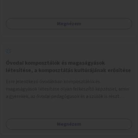
néhány esetben extra funkcióval (kutyaitató, grill) –
használhatók. Civilek bevonása a fenntartásba.
Megnézem
Óvodai komposztálók és magaságyások
létesítése, a komposztálás kultúrájának erősítése
Erre jelentkező óvodákban komposztálók és
magaságyások létesítése olyan felkészítő képzéssel, amin
a gyerekek, az óvodai pedagógusok és a szülők is részt
vehetnek.
Megnézem