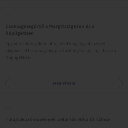
Csomagmegőrző a Margitszigeten és a
Népligetben
Egyedi szekrényekből álló, lehetőleg egy öltözővel is
kiegészített csomagmegőrző a Margitszigeten, illetve a
Népligetben.
Megnézem
Talajtakaró növények a Bartók Béla út fáihoz