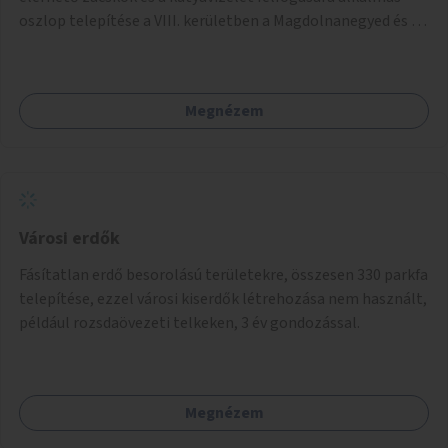
oszlop telepítése a VIII. kerületben a Magdolnanegyed és a
Palotanegyed néhány pontján, pilot jelleggel.
Megnézem
Városi erdők
Fásítatlan erdő besorolású területekre, összesen 330 parkfa
telepítése, ezzel városi kiserdők létrehozása nem használt,
például rozsdaövezeti telkeken, 3 év gondozással.
Megnézem