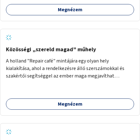
Megnézem
Közösségi „szereld magad” műhely
A holland "Repair café" mintájára egy olyan hely
kialakítása, ahol a rendelkezésre álló szerszámokkal és
szakértői segítséggel az ember maga megjavíthat
elromlott tárgyakat. A műhely egyben találkozóhely is,
lehetőség arra, hogy a közösség tagjai is segítsenek
egymásnak, megosszák tudásukat.
Megnézem