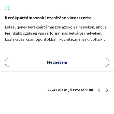
Kerékpártámaszok létesítése városszerte
Létesüljenek kerékpártámaszok azokon a helyeken, ahol a
leginkább szükség van rá: forgalmas belvárosi helyeken,
közlekedési csomópontokban, közintézmények, boltok
előtt.
Megnézem
22
-
42
elem
, összesen:
80