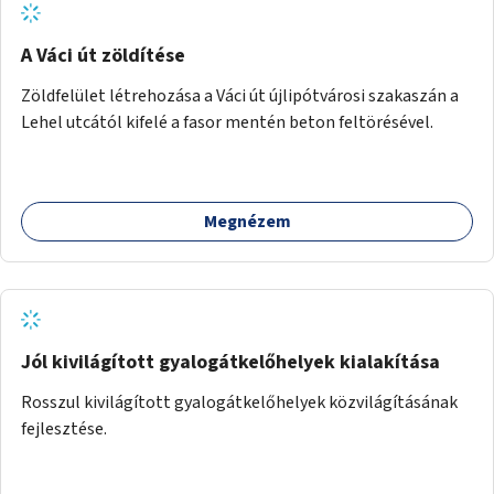
A Váci út zöldítése
Zöldfelület létrehozása a Váci út újlipótvárosi szakaszán a
Lehel utcától kifelé a fasor mentén beton feltörésével.
Megnézem
Jól kivilágított gyalogátkelőhelyek kialakítása
Rosszul kivilágított gyalogátkelőhelyek közvilágításának
fejlesztése.