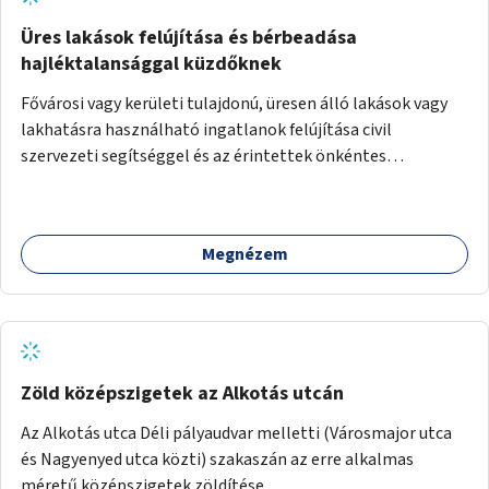
Üres lakások felújítása és bérbeadása
hajléktalansággal küzdőknek
Fővárosi vagy kerületi tulajdonú, üresen álló lakások vagy
lakhatásra használható ingatlanok felújítása civil
szervezeti segítséggel és az érintettek önkéntes
munkájával, majd a kialakított lakások, lakóegységek
bérbeadása rászorulók számára.
Megnézem
Zöld középszigetek az Alkotás utcán
Az Alkotás utca Déli pályaudvar melletti (Városmajor utca
és Nagyenyed utca közti) szakaszán az erre alkalmas
méretű középszigetek zöldítése.