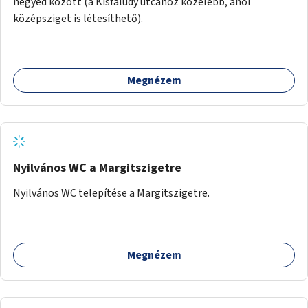
negyed között (a Kisfaludy utcához közelebb, ahol
középsziget is létesíthető).
Megnézem
Nyilvános WC a Margitszigetre
Nyilvános WC telepítése a Margitszigetre.
Megnézem