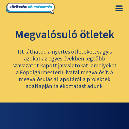
Megvalósuló ötletek
Itt láthatod a nyertes ötleteket, vagyis
azokat az egyes években legtöbb
szavazatot kapott javaslatokat, amelyeket
a Főpolgármesteri Hivatal megvalósít. A
megvalósulás állapotáról a projektek
adatlapján tájékoztatást adunk.