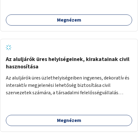
megoldásként napvitorlák felszerelése.
Megnézem
Az aluljárók üres helyiségeinek, kirakatainak civil
hasznosítása
Az aluljárók üres üzlethelyiségeiben ingyenes, dekoratív és
interaktív megjelenési lehetőség biztosítása civil
szervezetek számára, a társadalmi felelősségvállalás
jegyében. A cél, hogy közérdekű, segítő tevékenységeket
mutassanak be látványos, gondolatébresztő formában,
például rajzokkal, kérdésekkel, üzenetküldési lehetőséggel
Megnézem
vagy akciónapokkal – bérleti és közüzemi díjak nélkül, a
jelenlegi elhanyagolt állapot helyett.