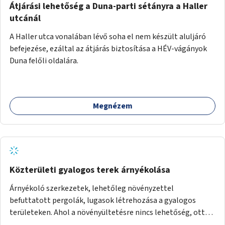
Átjárási lehetőség a Duna-parti sétányra a Haller
utcánál
A Haller utca vonalában lévő soha el nem készült aluljáró
befejezése, ezáltal az átjárás biztosítása a HÉV-vágányok
Duna felőli oldalára.
Megnézem
Közterületi gyalogos terek árnyékolása
Árnyékoló szerkezetek, lehetőleg növényzettel
befuttatott pergolák, lugasok létrehozása a gyalogos
területeken. Ahol a növényültetésre nincs lehetőség, ott
akár dézsából felfutó futónövényzet alkalmazása, legvégső