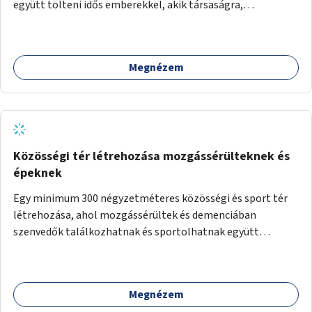
együtt tölteni idős emberekkel, akik társaságra,
beszélgetésre vágynak.
Megnézem
Közösségi tér létrehozása mozgássérülteknek és
épeknek
Egy minimum 300 négyzetméteres közösségi és sport tér
létrehozása, ahol mozgássérültek és demenciában
szenvedők találkozhatnak és sportolhatnak együtt
épekkel. Elsősorban egy pétanque pálya létrehozása lenne
célszerű, amit a legtöbb mozgásában korlátozott ember is
tud játszani, fontos, hogy a téren legyenek formájukban,
Megnézem
hangulatukban elkülönülő pontok, mezítlábas ösvények, az