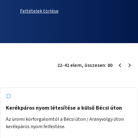
Feltételek törlése
22
-
42
elem
, összesen:
80
Kerékpáros nyom létesítése a külső Bécsi úton
Az ürömi körforgalomtól a Bécsi úton / Aranyvölgy úton
kerékpáros nyom felfestése.