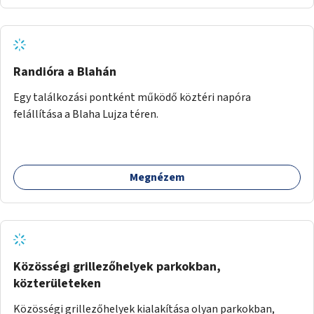
egész legyen zöld és üdítő hangulatú.
Randióra a Blahán
Egy találkozási pontként működő köztéri napóra
felállítása a Blaha Lujza téren.
Megnézem
Közösségi grillezőhelyek parkokban,
közterületeken
Közösségi grillezőhelyek kialakítása olyan parkokban,