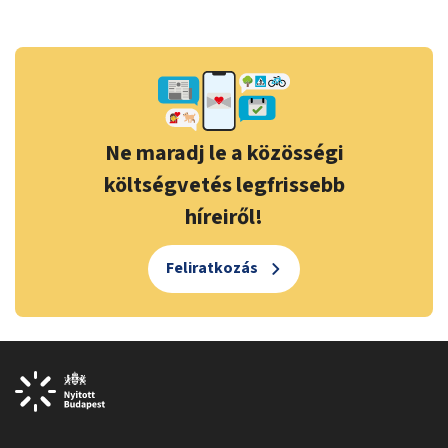
Ne maradj le a közösségi
költségvetés legfrissebb
híreiről!
Feliratkozás