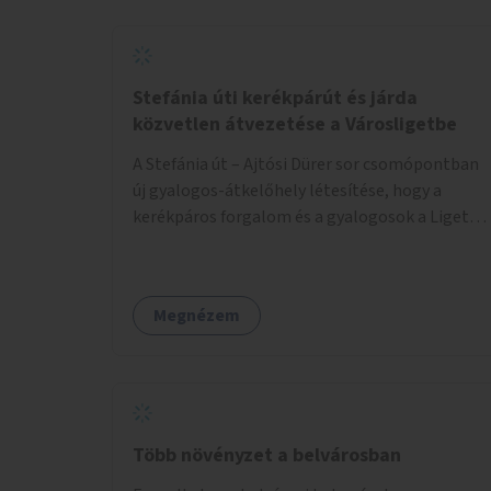
Stefánia úti kerékpárút és járda
közvetlen átvezetése a Városligetbe
A Stefánia út – Ajtósi Dürer sor csomópontban
új gyalogos-átkelőhely létesítése, hogy a
kerékpáros forgalom és a gyalogosok a Liget
felé vezető bal oldali járdáról közvetlenül
átkelhessenek a Városligetbe.
Megnézem
Több növényzet a belvárosban