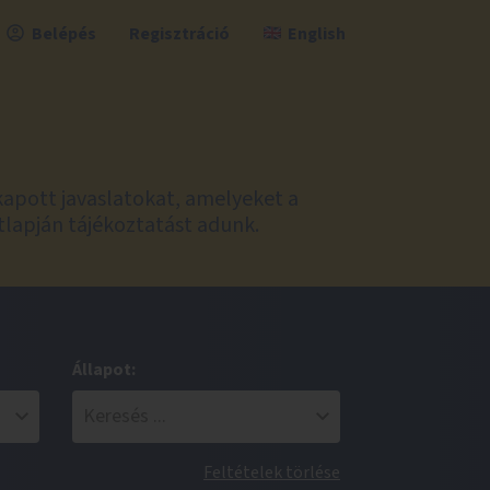
Belépés
Regisztráció
English
kapott javaslatokat, amelyeket a
tlapján tájékoztatást adunk.
Állapot:
Feltételek törlése