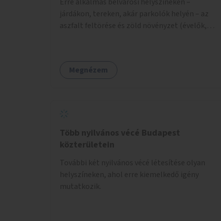
Erre alkalmas belvárosi helyszíneken –
járdákon, tereken, akár parkolók helyén – az
aszfalt feltörése és zöld növényzet (évelők,
cserjék, fák) telepítése.
Megnézem
Több nyilvános vécé Budapest
közterületein
További két nyilvános vécé létesítése olyan
helyszíneken, ahol erre kiemelkedő igény
mutatkozik.