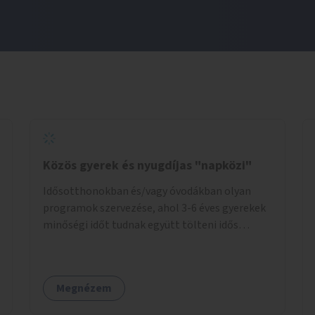
Közös gyerek és nyugdíjas "napközi"
Idősotthonokban és/vagy óvodákban olyan
programok szervezése, ahol 3-6 éves gyerekek
minőségi időt tudnak együtt tölteni idős
emberekkel, akik társaságra, beszélgetésre
vágynak.
Megnézem