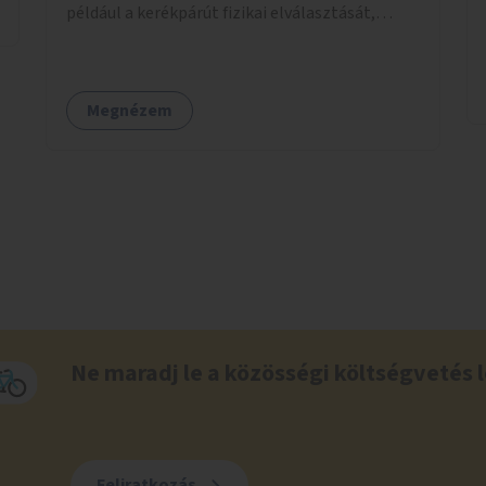
például a kerékpárút fizikai elválasztását,
szintbeli kiemelését, optikai jelölését, az
indirekt balra kanyarodási lehetőség jelölését –
különösen a veszélyesebb kereszteződésekben,
Megnézem
vagy akár egyes egyirányú utcák megnyitását
szembeforgalmú kerékpározásra.
Ne maradj le a közösségi költségvetés l
Feliratkozás