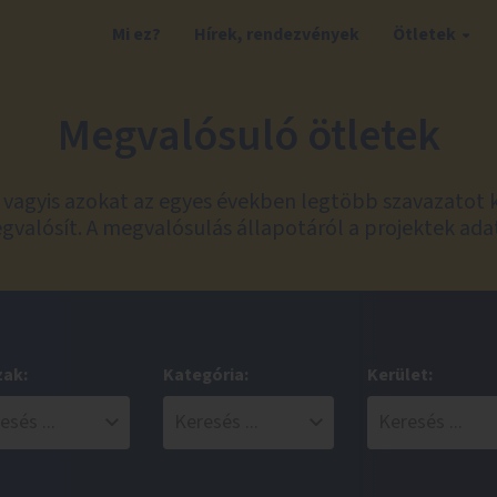
Mi ez?
Hírek, rendezvények
Ötletek
Megvalósuló ötletek
t, vagyis azokat az egyes években legtöbb szavazatot 
valósít. A megvalósulás állapotáról a projektek ada
zak:
Kategória:
Kerület: