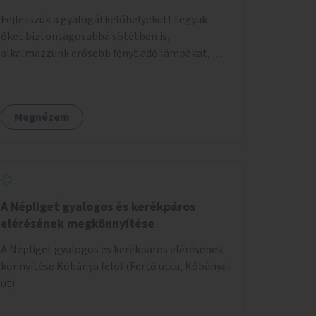
Fejlesszük a gyalogátkelőhelyeket! Tegyük
őket biztonságosabbá sötétben is,
alkalmazzunk erősebb fényt adó lámpákat,
helyezzünk ki hangjelzést adó készülékeket és
taktilis jelzéseket a vakok és gyengénlátók
számára.
Megnézem
A Népliget gyalogos és kerékpáros
elérésének megkönnyítése
A Népliget gyalogos és kerékpáros elérésének
könnyítése Kőbánya felől (Fertő utca, Kőbányai
út).