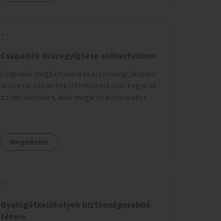
Csapadék összegyűjtése esőkertekben
Csapadék megtartására és elszivárogtatására
alkalmas esőkertek létrehozása akár nagyobb
zöldfelületeken, akár meglévő közlekedési
területek helyén.
Megnézem
Gyalogátkelőhelyek biztonságosabbá
tétele