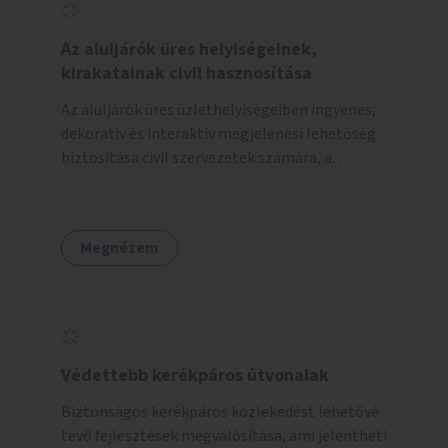
Az aluljárók üres helyiségeinek,
kirakatainak civil hasznosítása
Az aluljárók üres üzlethelyiségeiben ingyenes,
dekoratív és interaktív megjelenési lehetőség
biztosítása civil szervezetek számára, a
társadalmi felelősségvállalás jegyében. A cél,
hogy közérdekű, segítő tevékenységeket
mutassanak be látványos, gondolatébresztő
Megnézem
formában, például rajzokkal, kérdésekkel,
üzenetküldési lehetőséggel vagy
akciónapokkal – bérleti és közüzemi díjak
nélkül, a jelenlegi elhanyagolt állapot helyett.
Védettebb kerékpáros útvonalak
Biztonságos kerékpáros közlekedést lehetővé
tevő fejlesztések megvalósítása, ami jelentheti