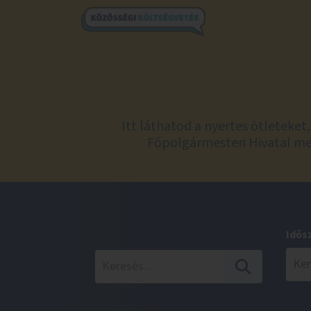
Itt láthatod a nyertes ötleteke
Főpolgármesteri Hivatal meg
Idős