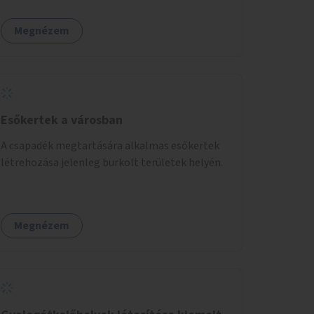
Megnézem
Esőkertek a városban
A csapadék megtartására alkalmas esőkertek
létrehozása jelenleg burkolt területek helyén.
Megnézem