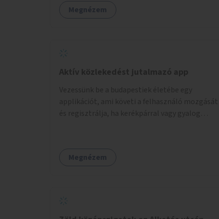
Megnézem
Aktív közlekedést jutalmazó app
Vezessünk be a budapestiek életébe egy
applikációt, ami követi a felhasználó mozgását
és regisztrálja, ha kerékpárral vagy gyalog
közlekedik. Az aktív közlekedési formákat
virtuálisan jutalmazza, amit az együttműködő
üzleti partnereknél kedvezményekre,
Megnézem
ajándékokra válthat a felhasználó.