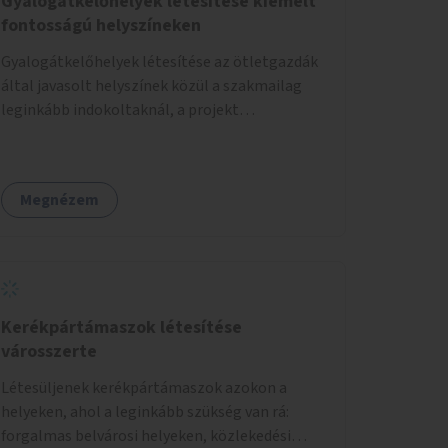
Gyalogátkelőhelyek létesítése kiemelt
fontosságú helyszíneken
Gyalogátkelőhelyek létesítése az ötletgazdák
által javasolt helyszínek közül a szakmailag
leginkább indokoltaknál, a projekt
költségkeretéből.
Megnézem
Kerékpártámaszok létesítése
városszerte
Létesüljenek kerékpártámaszok azokon a
helyeken, ahol a leginkább szükség van rá:
forgalmas belvárosi helyeken, közlekedési