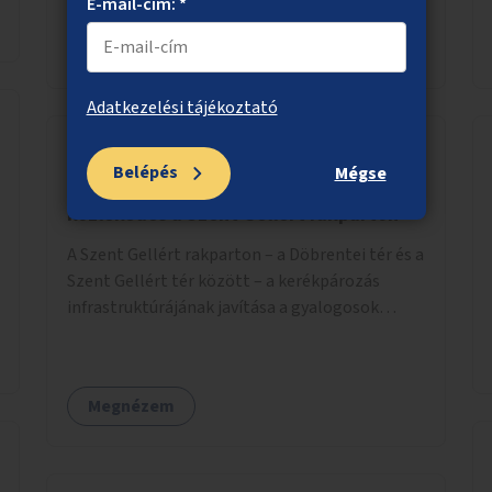
munkájával, majd a kialakított lakások,
E-mail-cím: *
lakóegységek bérbeadása rászorulók számára.
Megnézem
Adatkezelési tájékoztató
Belépés
Mégse
Biztonságosabb gyalogos és kerékpáros
közlekedés a Szent Gellért rakparton
A Szent Gellért rakparton – a Döbrentei tér és a
Szent Gellért tér között – a kerékpározás
infrastruktúrájának javítása a gyalogosok
érdekében is.
Megnézem