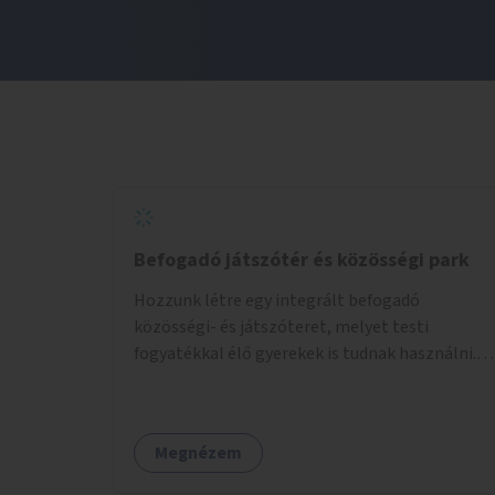
Befogadó játszótér és közösségi park
Hozzunk létre egy integrált befogadó
közösségi- és játszóteret, melyet testi
fogyatékkal élő gyerekek is tudnak használni.
Ennek helyszínéül a XVIII. kerület Turul-park
területe lenne megfelelő, mely mind
elérhetőségét, mind infrastrukturális
Megnézem
adottságait tekintve alkalmas egy új játszótér
kialakítására.