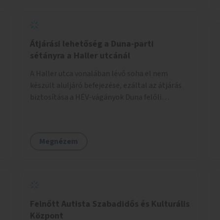
Átjárási lehetőség a Duna-parti
sétányra a Haller utcánál
A Haller utca vonalában lévő soha el nem
készült aluljáró befejezése, ezáltal az átjárás
biztosítása a HÉV-vágányok Duna felőli
oldalára.
Megnézem
Felnőtt Autista Szabadidős és Kulturális
Központ