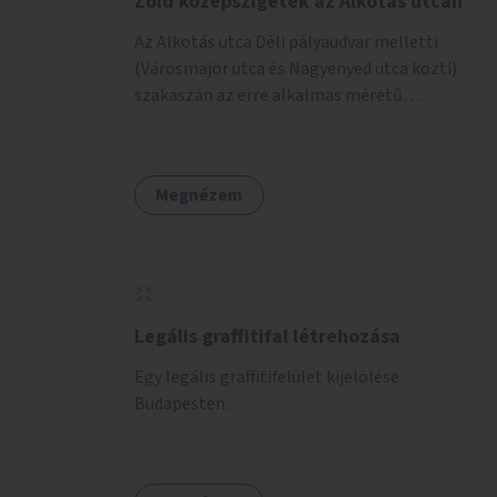
Zöld középszigetek az Alkotás utcán
Az Alkotás utca Déli pályaudvar melletti
(Városmajor utca és Nagyenyed utca közti)
szakaszán az erre alkalmas méretű
középszigetek zöldítése.
Megnézem
Legális graffitifal létrehozása
Egy legális graffitifelület kijelölése
Budapesten.