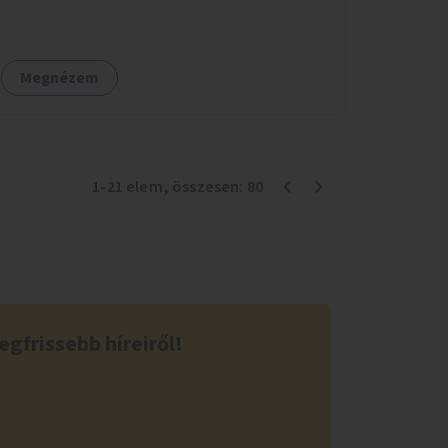
csomópontokban, közintézmények, boltok
előtt.
Megnézem
1
-
21
elem
, összesen:
80
egfrissebb híreiről!