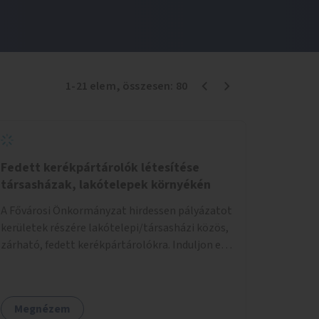
1
-
21
elem
, összesen:
80
Fedett kerékpártárolók létesítése
társasházak, lakótelepek környékén
A Fővárosi Önkormányzat hirdessen pályázatot
kerületek részére lakótelepi/társasházi közös,
zárható, fedett kerékpártárolókra. Induljon egy
mintaprojekt, amelynek alapján fel lehet
mérni, milyen feladatokkal jár a kerület
számára az üzemeltetés.
Megnézem