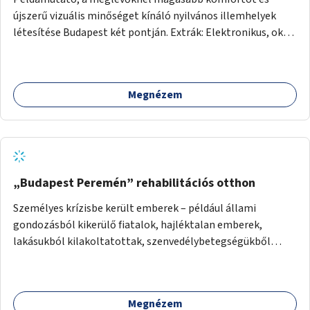
újszerű vizuális minőséget kínáló nyilvános illemhelyek
létesítése Budapest két pontján. Extrák: Elektronikus, okos
fizetési lehetőség vagy ingyenesség; újszerű fenntartási
konstrukció kidolgozása; egyéb kapcsolt szolgáltatások
(pl. ivókút, telefontöltés).
Megnézem
„Budapest Peremén” rehabilitációs otthon
Személyes krízisbe került emberek – például állami
gondozásból kikerülő fiatalok, hajléktalan emberek,
lakásukból kilakoltatottak, szenvedélybetegségükből
kijönni szándékozók – számára rehabilitációs otthon
megteremtése Budapest valamely peremkerületén,
civil/szakmai szervezeti háttérrel. A program a közvetlen
Megnézem
segítségen, biztonságnyújtáson kívül gazdálkodásba is