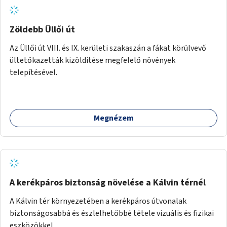
Zöldebb Üllői út
Az Üllői út VIII. és IX. kerületi szakaszán a fákat körülvevő
ültetőkazetták kizöldítése megfelelő növények
telepítésével.
Megnézem
A kerékpáros biztonság növelése a Kálvin térnél
A Kálvin tér környezetében a kerékpáros útvonalak
biztonságosabbá és észlelhetőbbé tétele vizuális és fizikai
eszközökkel.