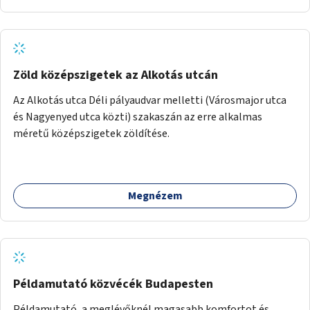
Zöld középszigetek az Alkotás utcán
Az Alkotás utca Déli pályaudvar melletti (Városmajor utca
és Nagyenyed utca közti) szakaszán az erre alkalmas
méretű középszigetek zöldítése.
Megnézem
Példamutató közvécék Budapesten
Példamutató, a meglévőknél magasabb komfortot és