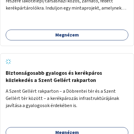
részére lakótelepi/társasházi közös, zárható, fedett
kerékpártárolókra. Induljon egy mintaprojekt, amelynek
alapján fel lehet mérni, milyen feladatokkal jár a kerület
számára az üzemeltetés.
Megnézem
Biztonságosabb gyalogos és kerékpáros
közlekedés a Szent Gellért rakparton
A Szent Gellért rakparton – a Döbrentei tér és a Szent
Gellért tér között – a kerékpározás infrastruktúrájának
javítása a gyalogosok érdekében is.
Megnézem