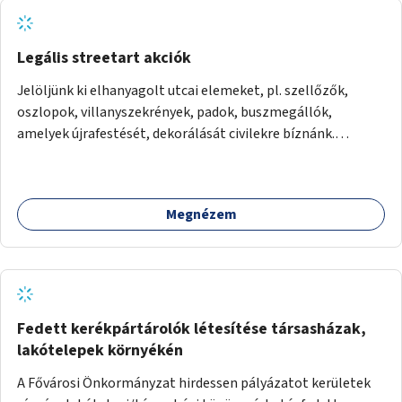
Legális streetart akciók
Jelöljünk ki elhanyagolt utcai elemeket, pl. szellőzők,
oszlopok, villanyszekrények, padok, buszmegállók,
amelyek újrafestését, dekorálását civilekre bíznánk.
Támogassuk a közösségi alapon való megújulást a
szükséges eszközökkel.
Megnézem
Fedett kerékpártárolók létesítése társasházak,
lakótelepek környékén
A Fővárosi Önkormányzat hirdessen pályázatot kerületek