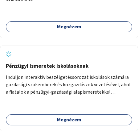
Megnézem
Pénzügyi ismeretek iskolásoknak
Induljon interaktív beszélgetéssorozat iskolások számára
gazdasági szakemberek és közgazdászok vezetésével, ahol
a fiatalok a pénzügyi-gazdasági alapismeretekkel
kapcsolatban tájékozódhatnak. A program többalkalmas
lenne, heti rendszerességgel tartanák iskolai csoportok
számára, önkormányzati intézményben vagy külső
Megnézem
helyszínen iskolai együttműködéssel. A szervezést az
Önkormányzat koordinálná, a tematikát a szakemberek
alakítanák ki, külön figyelmet fordítva a hátrányos helyzetű