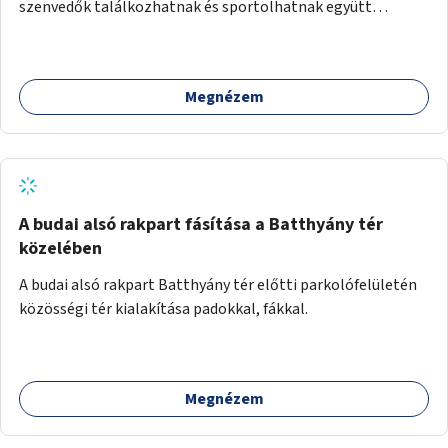
szenvedők találkozhatnak és sportolhatnak együtt
épekkel. Elsősorban egy pétanque pálya létrehozása lenne
célszerű, amit a legtöbb mozgásában korlátozott ember is
tud játszani, fontos, hogy a téren legyenek formájukban,
Megnézem
hangulatukban elkülönülő pontok, mezítlábas ösvények, az
egész legyen zöld és üdítő hangulatú.
A budai alsó rakpart fásítása a Batthyány tér
közelében
A budai alsó rakpart Batthyány tér előtti parkolófelületén
közösségi tér kialakítása padokkal, fákkal.
Megnézem