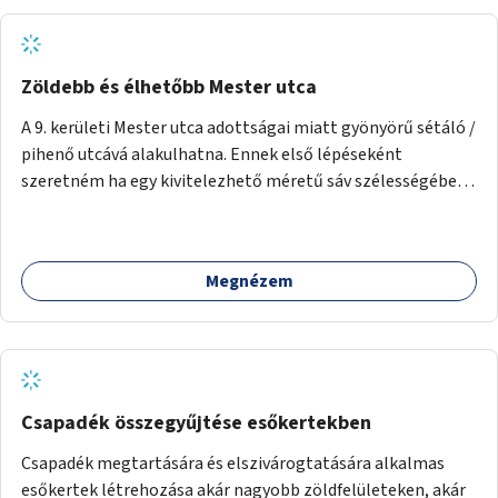
Zöldebb és élhetőbb Mester utca
A 9. kerületi Mester utca adottságai miatt gyönyörű sétáló /
pihenő utcává alakulhatna. Ennek első lépéseként
szeretném ha egy kivitelezhető méretű sáv szélességében
a beton helyén ládás, vagy a földbe ültetett növényzet
lenne, praktikusan a járda és az autós sáv találkozásánál, a
platán fák között. A lakók, boltok és vendéglátó helyek
Megnézem
együttműködését kérnénk abban, hogy ez a zöld sáv ne
pusztuljon ki, és megtartsa azt a jó hangulatot, amiből már
könnyebb lesz elképzelni a következő lépést egészen
addig, amíg komolyabb forgalomcsillapítások és zöldítések
nem létesülnek a Mester utcában.
Csapadék összegyűjtése esőkertekben
Csapadék megtartására és elszivárogtatására alkalmas
esőkertek létrehozása akár nagyobb zöldfelületeken, akár