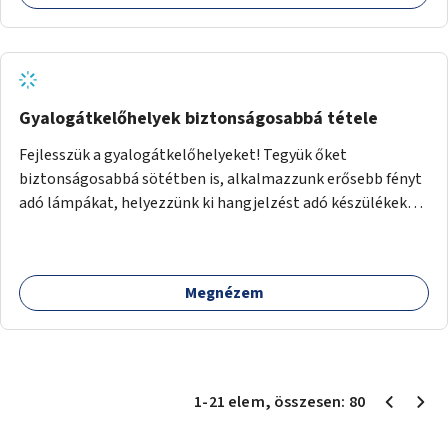
bevonja az ott lévő személyeket, és egyben a
környezettudatos és fenntartható élettel kapcsolatos
szemléletformálást is céljának tekinti.
Gyalogátkelőhelyek biztonságosabbá tétele
Fejlesszük a gyalogátkelőhelyeket! Tegyük őket
biztonságosabbá sötétben is, alkalmazzunk erősebb fényt
adó lámpákat, helyezzünk ki hangjelzést adó készülékeket
és taktilis jelzéseket a vakok és gyengénlátók számára.
Megnézem
1
-
21
elem
, összesen:
80