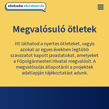
Megvalósuló ötletek
Itt láthatod a nyertes ötleteket, vagyis
azokat az egyes években legtöbb
szavazatot kapott javaslatokat, amelyeket
a Főpolgármesteri Hivatal megvalósít. A
megvalósulás állapotáról a projektek
adatlapján tájékoztatást adunk.