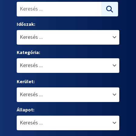
Időszak:
Kategória:
Kerület:
Állapot: