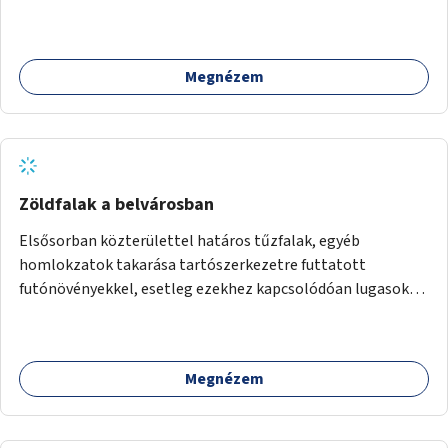
beszélgetésre vágynak.
Megnézem
Zöldfalak a belvárosban
Elsősorban közterülettel határos tűzfalak, egyéb
homlokzatok takarása tartószerkezetre futtatott
futónövényekkel, esetleg ezekhez kapcsolódóan lugasok
kialakítása. Ezzel olyan belvárosi helyszíneken növelhető a
zöldfelületek mennyisége, ahol helyhiány miatt másra
nincs lehetőség.
Megnézem