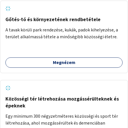
gyerekek bevonására is. A program pilot jelleggel indulna,
több korosztály számára.
Gőtés-tó és környezetének rendbetétele
A tavak körüli park rendezése, kukák, padok kihelyezése, a
terület alkalmassá tétele a minőségibb közösségi életre.
Megnézem
Közösségi tér létrehozása mozgássérülteknek és
épeknek
Egy minimum 300 négyzetméteres közösségi és sport tér
létrehozása, ahol mozgássérültek és demenciában