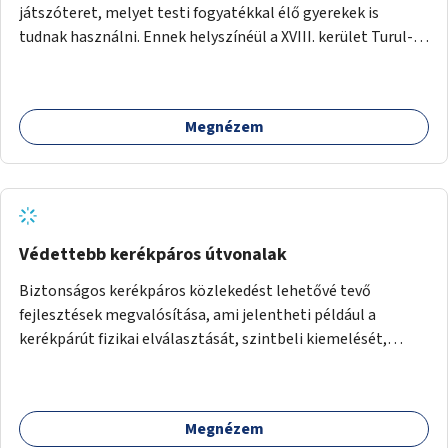
játszóteret, melyet testi fogyatékkal élő gyerekek is
tudnak használni. Ennek helyszínéül a XVIII. kerület Turul-
park területe lenne megfelelő, mely mind elérhetőségét,
mind infrastrukturális adottságait tekintve alkalmas egy új
játszótér kialakítására.
Megnézem
Védettebb kerékpáros útvonalak
Biztonságos kerékpáros közlekedést lehetővé tevő
fejlesztések megvalósítása, ami jelentheti például a
kerékpárút fizikai elválasztását, szintbeli kiemelését,
optikai jelölését, az indirekt balra kanyarodási lehetőség
jelölését – különösen a veszélyesebb kereszteződésekben,
vagy akár egyes egyirányú utcák megnyitását
Megnézem
szembeforgalmú kerékpározásra.