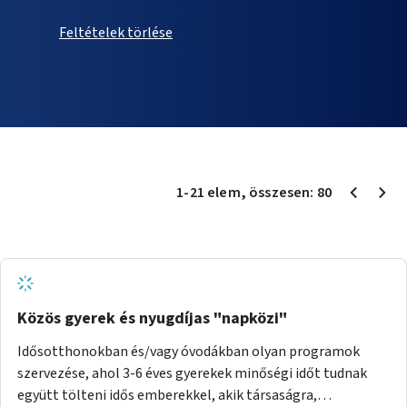
Feltételek törlése
1
-
21
elem
, összesen:
80
Közös gyerek és nyugdíjas "napközi"
Idősotthonokban és/vagy óvodákban olyan programok
szervezése, ahol 3-6 éves gyerekek minőségi időt tudnak
együtt tölteni idős emberekkel, akik társaságra,