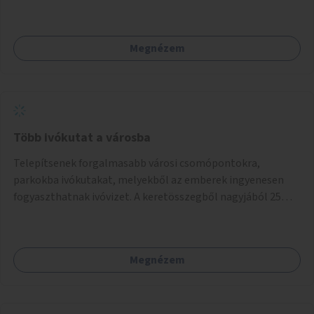
Megnézem
Több ivókutat a városba
Telepítsenek forgalmasabb városi csomópontokra,
parkokba ivókutakat, melyekből az emberek ingyenesen
fogyaszthatnak ivóvizet. A keretösszegből nagyjából 25
ivókút telepítése lehetséges.
Megnézem