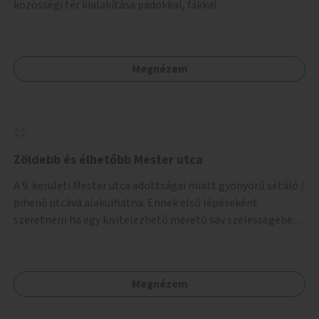
közösségi tér kialakítása padokkal, fákkal.
Megnézem
Zöldebb és élhetőbb Mester utca
A 9. kerületi Mester utca adottságai miatt gyönyörű sétáló /
pihenő utcává alakulhatna. Ennek első lépéseként
szeretném ha egy kivitelezhető méretű sáv szélességében
a beton helyén ládás, vagy a földbe ültetett növényzet
lenne, praktikusan a járda és az autós sáv találkozásánál, a
platán fák között. A lakók, boltok és vendéglátó helyek
Megnézem
együttműködését kérnénk abban, hogy ez a zöld sáv ne
pusztuljon ki, és megtartsa azt a jó hangulatot, amiből már