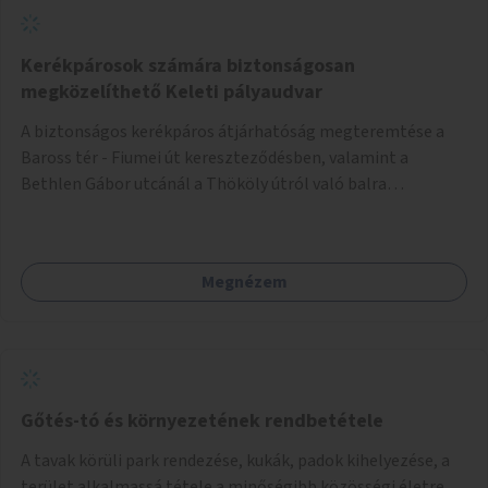
Kerékpárosok számára biztonságosan
megközelíthető Keleti pályaudvar
A biztonságos kerékpáros átjárhatóság megteremtése a
Baross tér - Fiumei út kereszteződésben, valamint a
Bethlen Gábor utcánál a Thököly útról való balra
kanyarodás biztosítása a Festetics György utca irányába.
Megnézem
Gőtés-tó és környezetének rendbetétele
A tavak körüli park rendezése, kukák, padok kihelyezése, a
terület alkalmassá tétele a minőségibb közösségi életre.