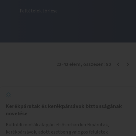
Feltételek törlése
22
-
42
elem
, összesen:
80
Kerékpárutak és kerékpársávok biztonságának
növelése
Külföldi minták alapján elsősorban kerékpárutak,
kerékpársávok, adott esetben gyalogos felületek