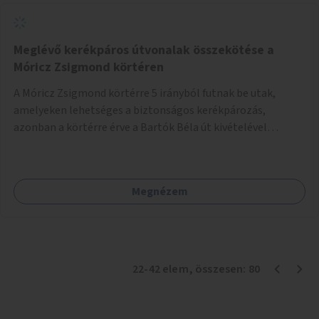
Meglévő kerékpáros útvonalak összekötése a
Móricz Zsigmond körtéren
A Móricz Zsigmond körtérre 5 irányból futnak be utak,
amelyeken lehetséges a biztonságos kerékpározás,
azonban a körtérre érve a Bartók Béla út kivételével
mindegyik kerékpáros útvonal megszakad. Alakítsuk ki a
kerékpáros útvonalak összekötését!
Megnézem
22
-
42
elem
, összesen:
80