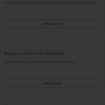
biztonságosabbá tétele kísérleti kiegészítő fejlesztésekkel
(terelők, műanyag elválasztó elemek, több és jobban
látható felfestés stb.)
Megnézem
Közvécé a Kálvin téri aluljáróba
A Kálvin téri aluljáróban közvécé kialakítása.
Megnézem