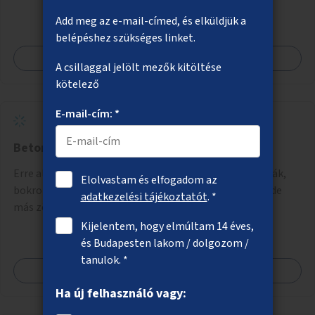
akár dézsából felfutó futónövényzet alkalmazása, legvégső
Add meg az e-mail-címed, és elküldjük a
megoldásként napvitorlák felszerelése.
belépéshez szükséges linket.
Megnézem
A csillaggal jelölt mezők kitöltése
kötelező
E-mail-cím: *
Beton helyett fák és bokrok
Erre alkalmas helyeken talajkapcsolatos növényzet (fák,
Elolvastam és elfogadom az
bokrok, évelők) telepítése elsősorban a belvárosban, de
adatkezelési tájékoztatót
. *
más zöldhiányos városrészekben is.
Kijelentem, hogy elmúltam 14 éves,
és Budapesten lakom / dolgozom /
tanulok. *
Megnézem
Ha új felhasználó vagy: