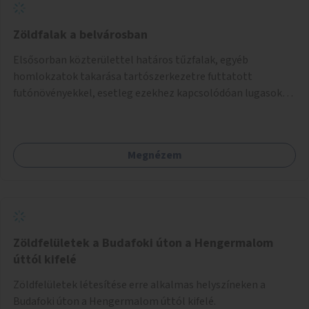
Zöldfalak a belvárosban
Elsősorban közterülettel határos tűzfalak, egyéb
homlokzatok takarása tartószerkezetre futtatott
futónövényekkel, esetleg ezekhez kapcsolódóan lugasok
kialakítása. Ezzel olyan belvárosi helyszíneken növelhető a
zöldfelületek mennyisége, ahol helyhiány miatt másra
nincs lehetőség.
Megnézem
Zöldfelületek a Budafoki úton a Hengermalom
úttól kifelé
Zöldfelületek létesítése erre alkalmas helyszíneken a
Budafoki úton a Hengermalom úttól kifelé.