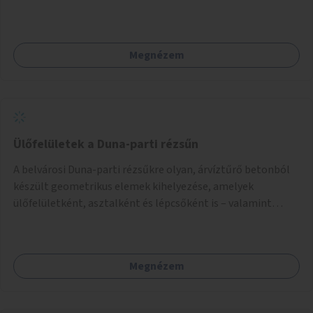
Megnézem
Ülőfelületek a Duna-parti rézsűn
A belvárosi Duna-parti rézsűkre olyan, árvíztűrő betonból
készült geometrikus elemek kihelyezése, amelyek
ülőfelületként, asztalként és lépcsőként is – valamint
néhány esetben extra funkcióval (kutyaitató, grill) –
használhatók. Civilek bevonása a fenntartásba.
Megnézem