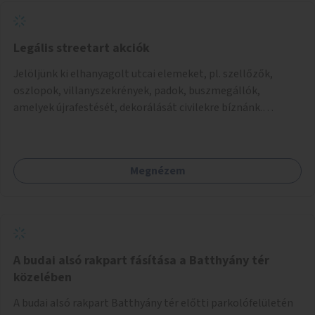
gyerekek bevonására is. A program pilot jelleggel indulna,
több korosztály számára.
Legális streetart akciók
Jelöljünk ki elhanyagolt utcai elemeket, pl. szellőzők,
oszlopok, villanyszekrények, padok, buszmegállók,
amelyek újrafestését, dekorálását civilekre bíznánk.
Támogassuk a közösségi alapon való megújulást a
szükséges eszközökkel.
Megnézem
A budai alsó rakpart fásítása a Batthyány tér
közelében
A budai alsó rakpart Batthyány tér előtti parkolófelületén