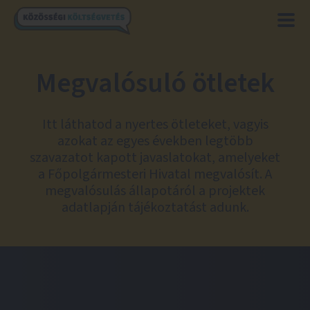
Megvalósuló ötletek
Itt láthatod a nyertes ötleteket, vagyis
azokat az egyes években legtöbb
szavazatot kapott javaslatokat, amelyeket
a Főpolgármesteri Hivatal megvalósít. A
megvalósulás állapotáról a projektek
adatlapján tájékoztatást adunk.