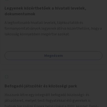
Legyenek közérthetőek a hivatali levelek,
dokumentumok
A legfontosabb hivatali levelek, tájékoztatók és
formanyomtatványok legyenek átírva közérthetőre, hogy a
lakosság könnyebben megértse azokat.
Megnézem
Befogadó játszótér és közösségi park
Hozzunk létre egy integrált befogadó közösségi- és
játszóteret, melyet testi fogyatékkal élő gyerekek is
tudnak használni. Ennek helyszínéül a XVIII. kerület Turul-