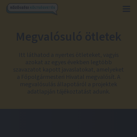
Megvalósuló ötletek
Itt láthatod a nyertes ötleteket, vagyis
azokat az egyes években legtöbb
szavazatot kapott javaslatokat, amelyeket
a Főpolgármesteri Hivatal megvalósít. A
megvalósulás állapotáról a projektek
adatlapján tájékoztatást adunk.