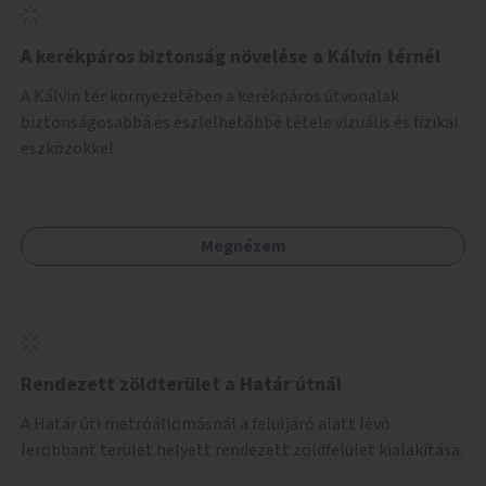
A kerékpáros biztonság növelése a Kálvin térnél
A Kálvin tér környezetében a kerékpáros útvonalak
biztonságosabbá és észlelhetőbbé tétele vizuális és fizikai
eszközökkel.
Megnézem
Rendezett zöldterület a Határ útnál
A Határ úti metróállomásnál a felüljáró alatt lévő
lerobbant terület helyett rendezett zöldfelület kialakítása.