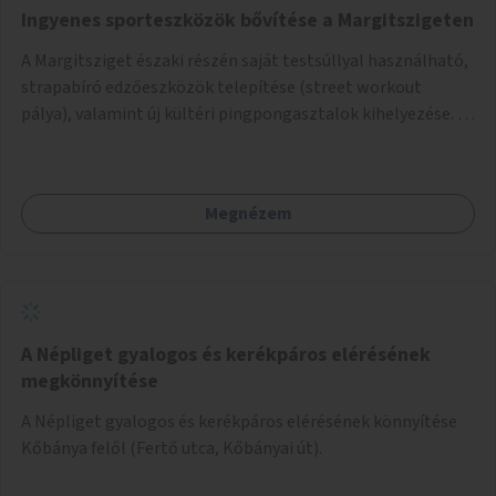
Ingyenes sporteszközök bővítése a Margitszigeten
A Margitsziget északi részén saját testsúllyal használható,
strapabíró edzőeszközök telepítése (street workout
pálya), valamint új kültéri pingpongasztalok kihelyezése. A
meglévő fitneszterület jelenleg alig felszerelt, így
kihasználatlan. A pingpongasztalok telepítésével egy
népszerű, ingyenes sportolási lehetőség válna elérhetővé a
Megnézem
sziget északi felén, ahol jelenleg egyetlen asztal sem
található.
A Népliget gyalogos és kerékpáros elérésének
megkönnyítése
A Népliget gyalogos és kerékpáros elérésének könnyítése
Kőbánya felől (Fertő utca, Kőbányai út).