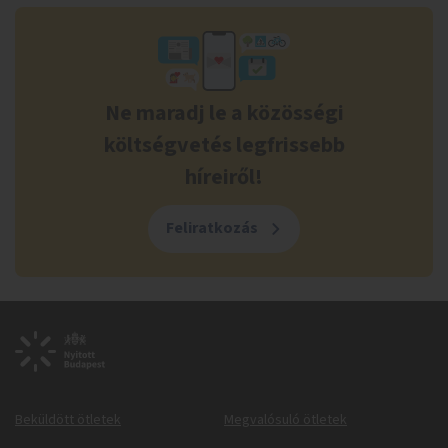
Ne maradj le a közösségi
költségvetés legfrissebb
híreiről!
Feliratkozás
Beküldött ötletek
Megvalósuló ötletek