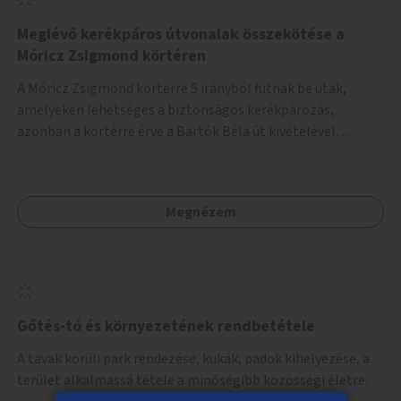
Meglévő kerékpáros útvonalak összekötése a
Móricz Zsigmond körtéren
A Móricz Zsigmond körtérre 5 irányból futnak be utak,
amelyeken lehetséges a biztonságos kerékpározás,
azonban a körtérre érve a Bartók Béla út kivételével
mindegyik kerékpáros útvonal megszakad. Alakítsuk ki a
kerékpáros útvonalak összekötését!
Megnézem
Gőtés-tó és környezetének rendbetétele
A tavak körüli park rendezése, kukák, padok kihelyezése, a
terület alkalmassá tétele a minőségibb közösségi életre.