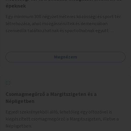
épeknek
Egy minimum 300 négyzetméteres közösségi és sport tér
létrehozása, ahol mozgássérültek és demenciában
szenvedők találkozhatnak és sportolhatnak együtt
épekkel. Elsősorban egy pétanque pálya létrehozása lenne
célszerű, amit a legtöbb mozgásában korlátozott ember is
tud játszani, fontos, hogy a téren legyenek formájukban,
Megnézem
hangulatukban elkülönülő pontok, mezítlábas ösvények, az
egész legyen zöld és üdítő hangulatú.
Csomagmegőrző a Margitszigeten és a
Népligetben
Egyedi szekrényekből álló, lehetőleg egy öltözővel is
kiegészített csomagmegőrző a Margitszigeten, illetve a
Népligetben.