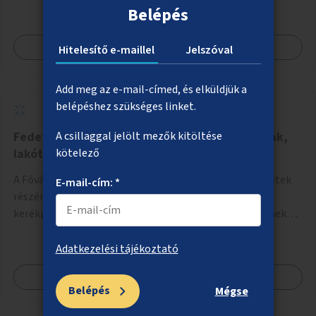
Belépés
Megnézem
Hitelesítő e-maillel
Jelszóval
Add meg az e-mail-címed, és elküldjük a
belépéshez szükséges linket.
Fedett kerékpártárolók létesítése társasházak,
A csillaggal jelölt mezők kitöltése
lakótelepek környékén
kötelező
A Fővárosi Önkormányzat hirdessen pályázatot kerületek
E-mail-cím: *
részére lakótelepi/társasházi közös, zárható, fedett
kerékpártárolókra. Induljon egy mintaprojekt, amelynek
alapján fel lehet mérni, milyen feladatokkal jár a kerület
számára az üzemeltetés.
Adatkezelési tájékoztató
Megnézem
Belépés
Mégse