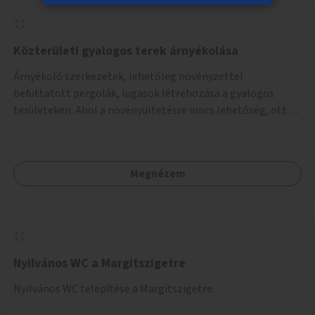
Közterületi gyalogos terek árnyékolása
Árnyékoló szerkezetek, lehetőleg növényzettel
befuttatott pergolák, lugasok létrehozása a gyalogos
területeken. Ahol a növényültetésre nincs lehetőség, ott
akár dézsából felfutó futónövényzet alkalmazása, legvégső
megoldásként napvitorlák felszerelése.
Megnézem
Nyilvános WC a Margitszigetre
Nyilvános WC telepítése a Margitszigetre.