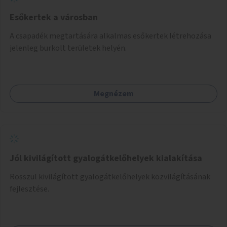
Esőkertek a városban
A csapadék megtartására alkalmas esőkertek létrehozása
jelenleg burkolt területek helyén.
Megnézem
Jól kivilágított gyalogátkelőhelyek kialakítása
Rosszul kivilágított gyalogátkelőhelyek közvilágításának
fejlesztése.