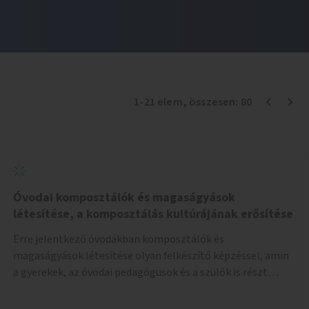
1
-
21
elem
, összesen:
80
Óvodai komposztálók és magaságyások
létesítése, a komposztálás kultúrájának erősítése
Erre jelentkező óvodákban komposztálók és
magaságyások létesítése olyan felkészítő képzéssel, amin
a gyerekek, az óvodai pedagógusok és a szülők is részt
vehetnek.