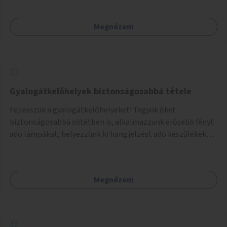
Megnézem
Gyalogátkelőhelyek biztonságosabbá tétele
Fejlesszük a gyalogátkelőhelyeket! Tegyük őket
biztonságosabbá sötétben is, alkalmazzunk erősebb fényt
adó lámpákat, helyezzünk ki hangjelzést adó készülékeket
és taktilis jelzéseket a vakok és gyengénlátók számára.
Megnézem