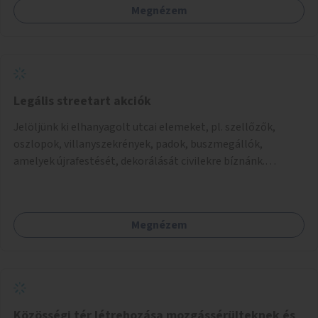
Megnézem
Legális streetart akciók
Jelöljünk ki elhanyagolt utcai elemeket, pl. szellőzők,
oszlopok, villanyszekrények, padok, buszmegállók,
amelyek újrafestését, dekorálását civilekre bíznánk.
Támogassuk a közösségi alapon való megújulást a
szükséges eszközökkel.
Megnézem
Közösségi tér létrehozása mozgássérülteknek és