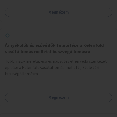
Megnézem
Árnyékolók és esővédők telepítése a Kelenföld
vasútállomás melletti buszvégállomásra
Több, nagy méretű, eső és napsütés ellen védő szerkezet
építése a Kelenföld vasútállomás melletti, Etele téri
buszvégállomásra
Megnézem