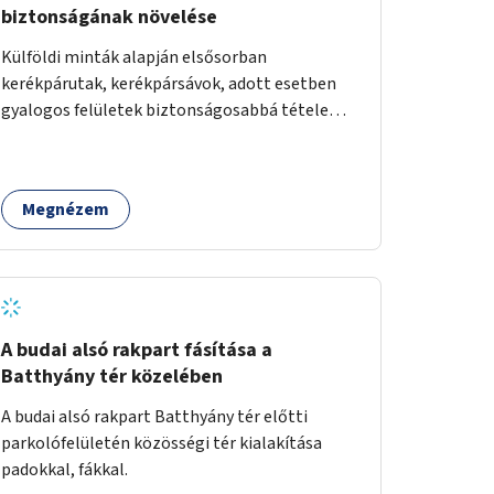
biztonságának növelése
Külföldi minták alapján elsősorban
kerékpárutak, kerékpársávok, adott esetben
gyalogos felületek biztonságosabbá tétele
kísérleti kiegészítő fejlesztésekkel (terelők,
műanyag elválasztó elemek, több és jobban
látható felfestés stb.)
Megnézem
A budai alsó rakpart fásítása a
Batthyány tér közelében
A budai alsó rakpart Batthyány tér előtti
parkolófelületén közösségi tér kialakítása
padokkal, fákkal.