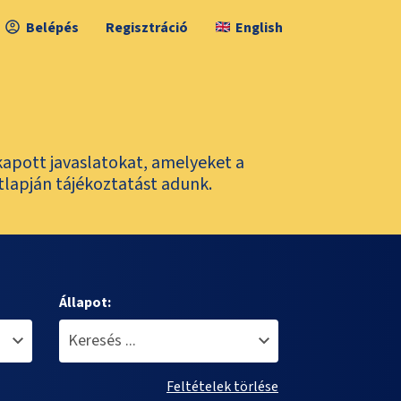
Belépés
Regisztráció
English
kapott javaslatokat, amelyeket a
tlapján tájékoztatást adunk.
Állapot:
Feltételek törlése