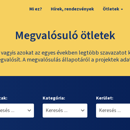
Mi ez?
Hírek, rendezvények
Ötletek
Megvalósuló ötletek
t, vagyis azokat az egyes években legtöbb szavazatot 
valósít. A megvalósulás állapotáról a projektek ada
zak:
Kategória:
Kerület: