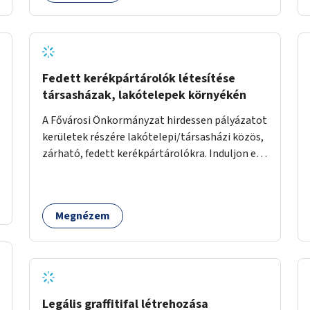
Fedett kerékpártárolók létesítése
társasházak, lakótelepek környékén
A Fővárosi Önkormányzat hirdessen pályázatot
kerületek részére lakótelepi/társasházi közös,
zárható, fedett kerékpártárolókra. Induljon egy
mintaprojekt, amelynek alapján fel lehet
mérni, milyen feladatokkal jár a kerület
számára az üzemeltetés.
Megnézem
Legális graffitifal létrehozása