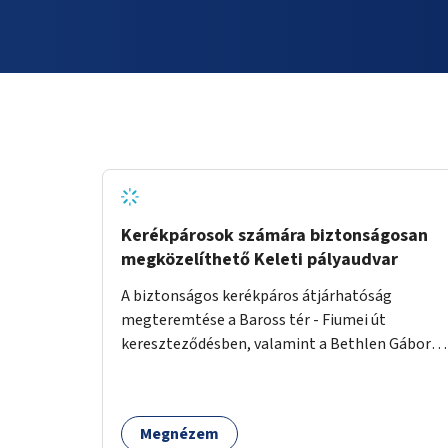
Kerékpárosok számára biztonságosan
megközelíthető Keleti pályaudvar
A biztonságos kerékpáros átjárhatóság
megteremtése a Baross tér - Fiumei út
kereszteződésben, valamint a Bethlen Gábor
utcánál a Thököly útról való balra kanyarodás
biztosítása a Festetics György utca irányába.
Megnézem