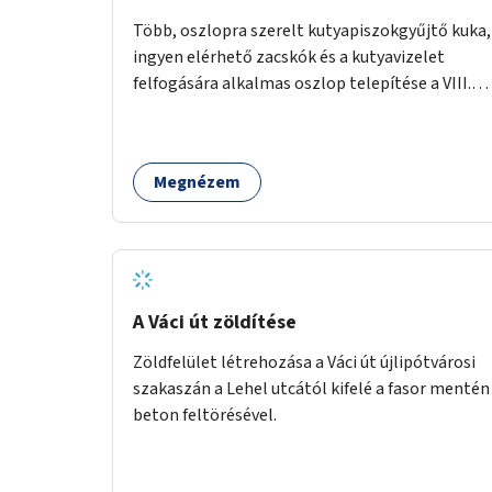
Több, oszlopra szerelt kutyapiszokgyűjtő kuka,
ingyen elérhető zacskók és a kutyavizelet
felfogására alkalmas oszlop telepítése a VIII.
kerületben a Magdolnanegyed és a
Palotanegyed néhány pontján, pilot jelleggel.
Megnézem
A Váci út zöldítése
Zöldfelület létrehozása a Váci út újlipótvárosi
szakaszán a Lehel utcától kifelé a fasor mentén
beton feltörésével.