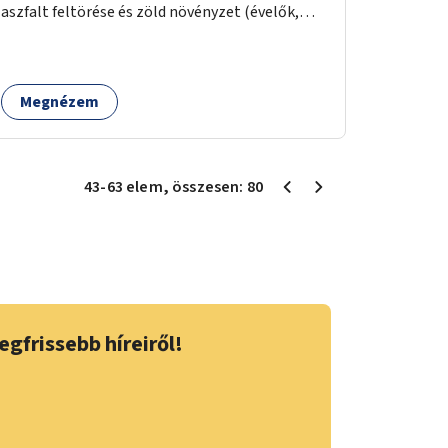
aszfalt feltörése és zöld növényzet (évelők,
cserjék, fák) telepítése.
Megnézem
43
-
63
elem
, összesen:
80
egfrissebb híreiről!