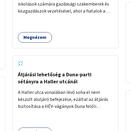
iskolások számára gazdasági szakemberek és
közgazdászok vezetésével, ahol a fiatalok a
pénzügyi-gazdasági alapismeretekkel
kapcsolatban tájékozódhatnak. A program
többalkalmas lenne, heti rendszerességgel
Megnézem
tartanák iskolai csoportok számára,
önkormányzati intézményben vagy külső
helyszínen iskolai együttműködéssel. A
szervezést az Önkormányzat koordinálná, a
tematikát a szakemberek alakítanák ki, külön
figyelmet fordítva a hátrányos helyzetű
Átjárási lehetőség a Duna-parti
gyerekek bevonására is. A program pilot
sétányra a Haller utcánál
jelleggel indulna, több korosztály számára.
A Haller utca vonalában lévő soha el nem
készült aluljáró befejezése, ezáltal az átjárás
biztosítása a HÉV-vágányok Duna felőli
oldalára.