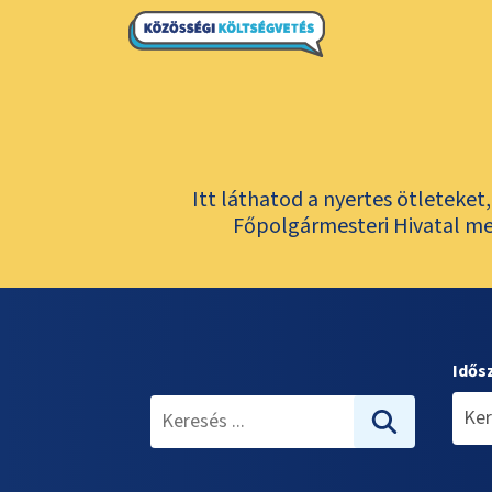
Itt láthatod a nyertes ötleteke
Főpolgármesteri Hivatal meg
Idős