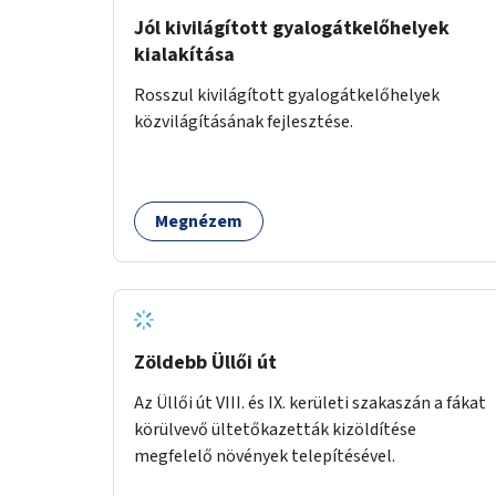
Jól kivilágított gyalogátkelőhelyek
kialakítása
Rosszul kivilágított gyalogátkelőhelyek
közvilágításának fejlesztése.
Megnézem
Zöldebb Üllői út
Az Üllői út VIII. és IX. kerületi szakaszán a fákat
körülvevő ültetőkazetták kizöldítése
megfelelő növények telepítésével.