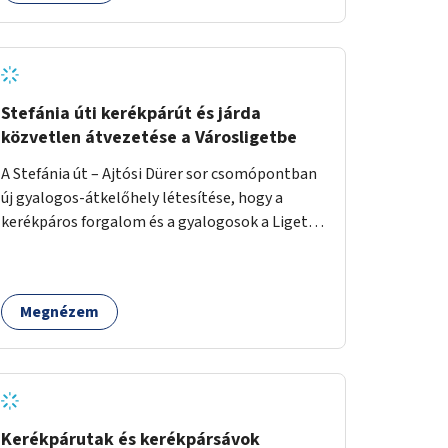
Stefánia úti kerékpárút és járda
közvetlen átvezetése a Városligetbe
A Stefánia út – Ajtósi Dürer sor csomópontban
új gyalogos-átkelőhely létesítése, hogy a
kerékpáros forgalom és a gyalogosok a Liget
felé vezető bal oldali járdáról közvetlenül
átkelhessenek a Városligetbe.
Megnézem
Kerékpárutak és kerékpársávok