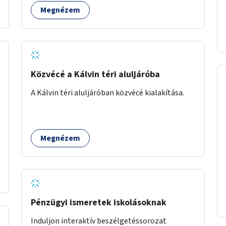
közötti, vagy a Fraknó utca 22/b és a Bártfai
Megnézem
utca közötti aszfaltos területek.
Közvécé a Kálvin téri aluljáróba
A Kálvin téri aluljáróban közvécé kialakítása.
Megnézem
Pénzügyi ismeretek iskolásoknak
Induljon interaktív beszélgetéssorozat