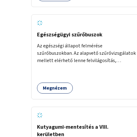
Egészségügyi szűrőbuszok
Az egészségi állapot felmérése
szűrőbuszokban. Az alapvető szűrővizsgálatok
mellett elérhető lenne felvilágosítás,
egészségügyi tanácsadás, a szexuális úton
terjedő betegségek szűrése és a
szenvedélybetegek támogatása.
Megnézem
Kutyagumi-mentesítés a VIII.
kerületben