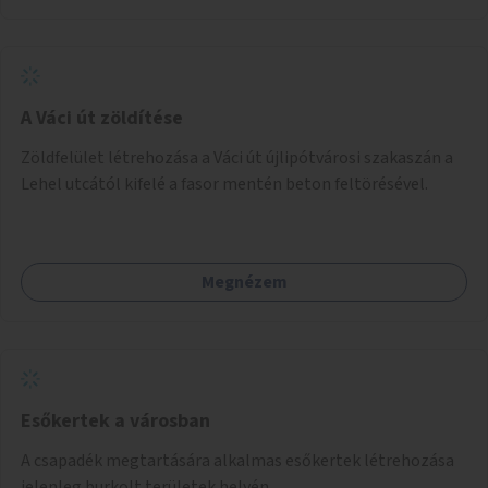
A Váci út zöldítése
Zöldfelület létrehozása a Váci út újlipótvárosi szakaszán a
Lehel utcától kifelé a fasor mentén beton feltörésével.
Megnézem
Esőkertek a városban
A csapadék megtartására alkalmas esőkertek létrehozása
jelenleg burkolt területek helyén.