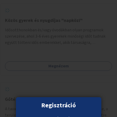
Közös gyerek és nyugdíjas "napközi"
Idősotthonokban és/vagy óvodákban olyan programok
szervezése, ahol 3-6 éves gyerekek minőségi időt tudnak
együtt tölteni idős emberekkel, akik társaságra,
beszélgetésre vágynak.
Megnézem
Gőtés-tó és környezetének rendbetétele
Regisztráció
A tavak körüli park rendezése, kukák, padok kihelyezése, a
terület alkalmassá tétele a minőségibb közösségi életre.