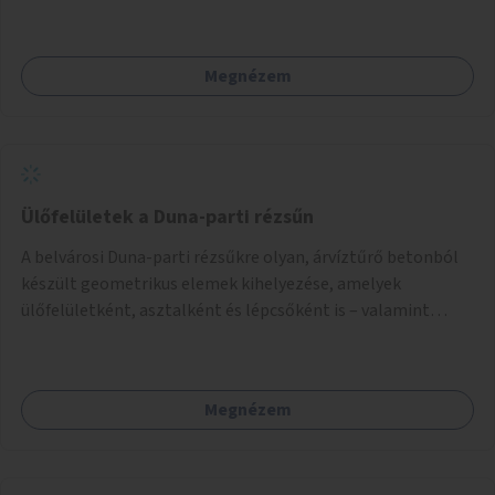
Megnézem
Ülőfelületek a Duna-parti rézsűn
A belvárosi Duna-parti rézsűkre olyan, árvíztűrő betonból
készült geometrikus elemek kihelyezése, amelyek
ülőfelületként, asztalként és lépcsőként is – valamint
néhány esetben extra funkcióval (kutyaitató, grill) –
használhatók. Civilek bevonása a fenntartásba.
Megnézem