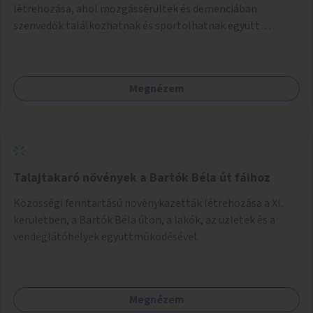
létrehozása, ahol mozgássérültek és demenciában
szenvedők találkozhatnak és sportolhatnak együtt
épekkel. Elsősorban egy pétanque pálya létrehozása lenne
célszerű, amit a legtöbb mozgásában korlátozott ember is
tud játszani, fontos, hogy a téren legyenek formájukban,
Megnézem
hangulatukban elkülönülő pontok, mezítlábas ösvények, az
egész legyen zöld és üdítő hangulatú.
Talajtakaró növények a Bartók Béla út fáihoz
Közösségi fenntartású növénykazetták létrehozása a XI.
kerületben, a Bartók Béla úton, a lakók, az üzletek és a
vendéglátóhelyek együttműködésével.
Megnézem