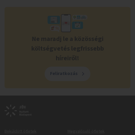
Ne maradj le a közösségi
költségvetés legfrissebb
híreiről!
Feliratkozás
Beküldött ötletek
Megvalósuló ötletek