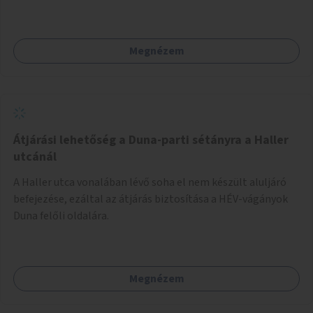
Megnézem
Átjárási lehetőség a Duna-parti sétányra a Haller
utcánál
A Haller utca vonalában lévő soha el nem készült aluljáró
befejezése, ezáltal az átjárás biztosítása a HÉV-vágányok
Duna felőli oldalára.
Megnézem