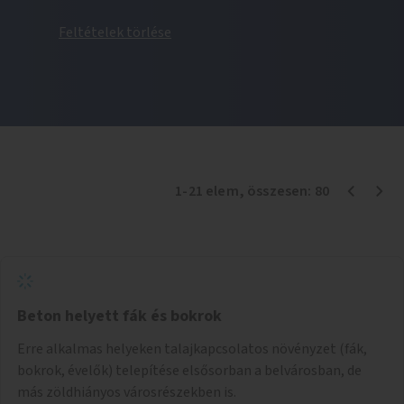
Feltételek törlése
1
-
21
elem
, összesen:
80
Beton helyett fák és bokrok
Erre alkalmas helyeken talajkapcsolatos növényzet (fák,
bokrok, évelők) telepítése elsősorban a belvárosban, de
más zöldhiányos városrészekben is.