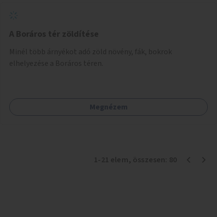
A Boráros tér zöldítése
Minél több árnyékot adó zöld növény, fák, bokrok
elhelyezése a Boráros téren.
Megnézem
1
-
21
elem
, összesen:
80