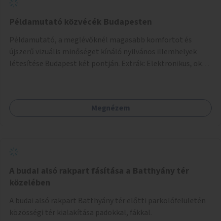
Példamutató közvécék Budapesten
Példamutató, a meglévőknél magasabb komfortot és
újszerű vizuális minőséget kínáló nyilvános illemhelyek
létesítése Budapest két pontján. Extrák: Elektronikus, okos
fizetési lehetőség vagy ingyenesség; újszerű fenntartási
konstrukció kidolgozása; egyéb kapcsolt szolgáltatások
(pl. ivókút, telefontöltés).
Megnézem
A budai alsó rakpart fásítása a Batthyány tér
közelében
A budai alsó rakpart Batthyány tér előtti parkolófelületén
közösségi tér kialakítása padokkal, fákkal.