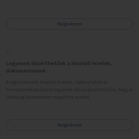
Megnézem
Legyenek közérthetőek a hivatali levelek,
dokumentumok
A legfontosabb hivatali levelek, tájékoztatók és
formanyomtatványok legyenek átírva közérthetőre, hogy a
lakosság könnyebben megértse azokat.
Megnézem