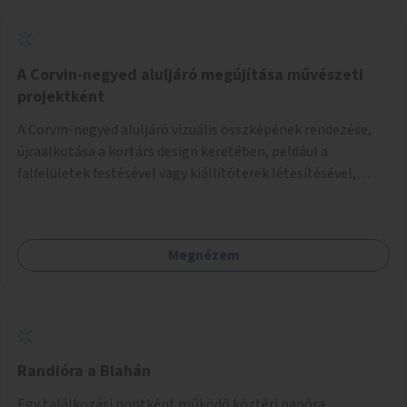
A Corvin-negyed aluljáró megújítása művészeti
projektként
A Corvin-negyed aluljáró vizuális összképének rendezése,
újraalkotása a kortárs design keretében, például a
falfelületek festésével vagy kiállítóterek létesítésével,
amelyekben kortárs designerek, művészek, tervezők
alkotásai, termékei jelenhetnének meg alkalmat adva a
bemutatkozásra, szélesebb körben való ismertségre.
Megnézem
Randióra a Blahán
Egy találkozási pontként működő köztéri napóra