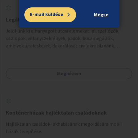
E-mail küldése
Mégse
Legális streetart akciók
Jelöljünk ki elhanyagolt utcai elemeket, pl. szellőzők,
oszlopok, villanyszekrények, padok, buszmegállók,
amelyek újrafestését, dekorálását civilekre bíznánk.
Támogassuk a közösségi alapon való megújulást a
szükséges eszközökkel.
Megnézem
Konténerházak hajléktalan családoknak
Hajléktalan családok lakhatásának megoldására mobil
házak telepítése.