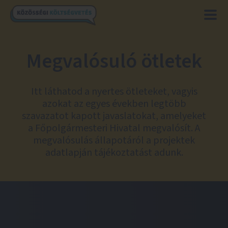
Megvalósuló ötletek
Itt láthatod a nyertes ötleteket, vagyis
azokat az egyes években legtöbb
szavazatot kapott javaslatokat, amelyeket
a Főpolgármesteri Hivatal megvalósít. A
megvalósulás állapotáról a projektek
adatlapján tájékoztatást adunk.