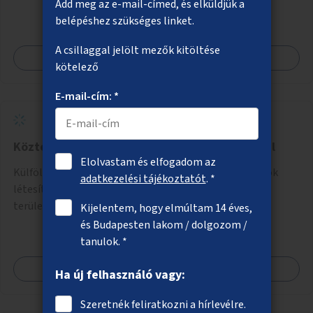
Add meg az e-mail-címed, és elküldjük a
belépéshez szükséges linket.
A csillaggal jelölt mezők kitöltése
Megnézem
kötelező
E-mail-cím: *
Köztéri piszoárok létesítése kísérleti jelleggel
Elolvastam és elfogadom az
Külföldön (pl. Hollandiában) elterjedt kültéri piszoárok
adatkezelési tájékoztatót
. *
létesítése a városban (például egyes Duna-parti
területeken) kísérleti jelleggel.
Kijelentem, hogy elmúltam 14 éves,
és Budapesten lakom / dolgozom /
tanulok. *
Megnézem
Ha új felhasználó vagy:
Szeretnék feliratkozni a hírlevélre.