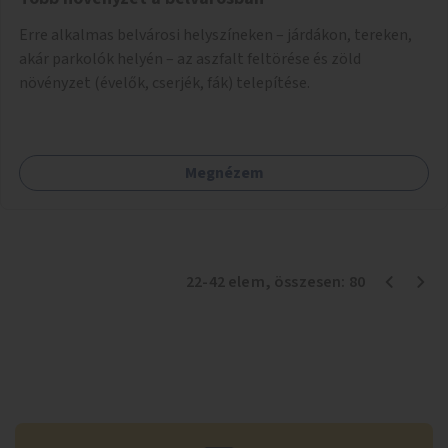
Erre alkalmas belvárosi helyszíneken – járdákon, tereken,
akár parkolók helyén – az aszfalt feltörése és zöld
növényzet (évelők, cserjék, fák) telepítése.
Megnézem
22
-
42
elem
, összesen:
80