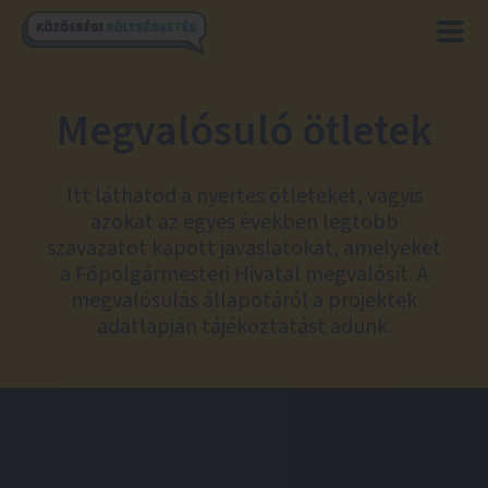
Megvalósuló ötletek
Itt láthatod a nyertes ötleteket, vagyis
azokat az egyes években legtöbb
szavazatot kapott javaslatokat, amelyeket
a Főpolgármesteri Hivatal megvalósít. A
megvalósulás állapotáról a projektek
adatlapján tájékoztatást adunk.