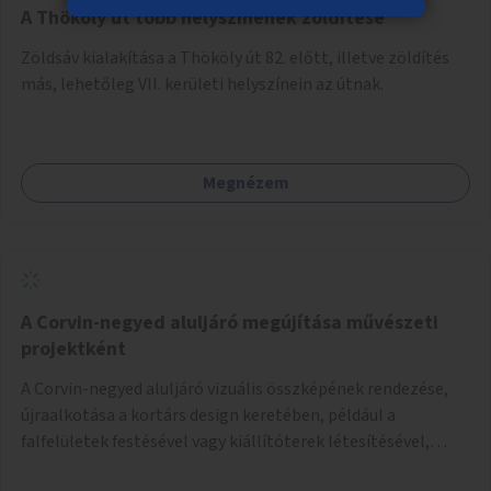
A Thököly út több helyszínének zöldítése
Zöldsáv kialakítása a Thököly út 82. előtt, illetve zöldítés
más, lehetőleg VII. kerületi helyszínein az útnak.
Megnézem
A Corvin-negyed aluljáró megújítása művészeti
projektként
A Corvin-negyed aluljáró vizuális összképének rendezése,
újraalkotása a kortárs design keretében, például a
falfelületek festésével vagy kiállítóterek létesítésével,
amelyekben kortárs designerek, művészek, tervezők