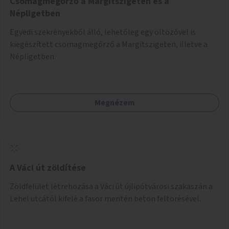
Csomagmegőrző a Margitszigeten és a
Népligetben
Egyedi szekrényekből álló, lehetőleg egy öltözővel is
kiegészített csomagmegőrző a Margitszigeten, illetve a
Népligetben.
Megnézem
A Váci út zöldítése
Zöldfelület létrehozása a Váci út újlipótvárosi szakaszán a
Lehel utcától kifelé a fasor mentén beton feltörésével.