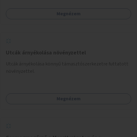
alkotásai, termékei jelenhetnének meg alkalmat adva a
bemutatkozásra, szélesebb körben való ismertségre.
Megnézem
Utcák árnyékolása növényzettel
Utcák árnyékolása könnyű támasztószerkezetre futtatott
növényzettel.
Megnézem