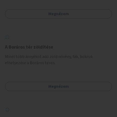
Megnézem
A Boráros tér zöldítése
Minél több árnyékot adó zöld növény, fák, bokrok
elhelyezése a Boráros téren.
Megnézem