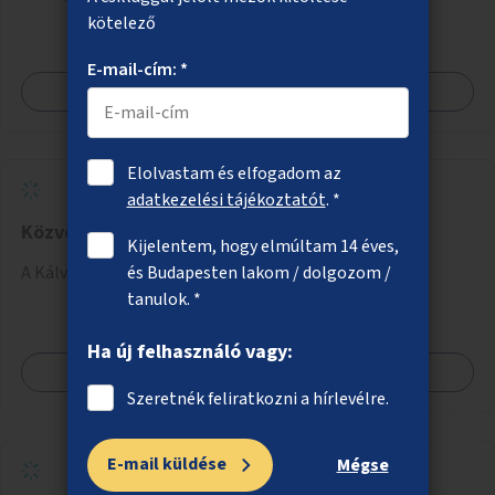
optikai jelölését, az indirekt balra kanyarodási lehetőség
kötelező
jelölését – különösen a veszélyesebb kereszteződésekben,
E-mail-cím: *
vagy akár egyes egyirányú utcák megnyitását
Megnézem
szembeforgalmú kerékpározásra.
Elolvastam és elfogadom az
adatkezelési tájékoztatót
. *
Közvécé a Kálvin téri aluljáróba
Kijelentem, hogy elmúltam 14 éves,
és Budapesten lakom / dolgozom /
A Kálvin téri aluljáróban közvécé kialakítása.
tanulok. *
Ha új felhasználó vagy:
Megnézem
Szeretnék feliratkozni a hírlevélre.
E-mail küldése
Mégse