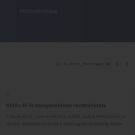
Feltételek törlése
22
-
42
elem
, összesen:
80
Gőtés-tó és környezetének rendbetétele
A tavak körüli park rendezése, kukák, padok kihelyezése, a
terület alkalmassá tétele a minőségibb közösségi életre.