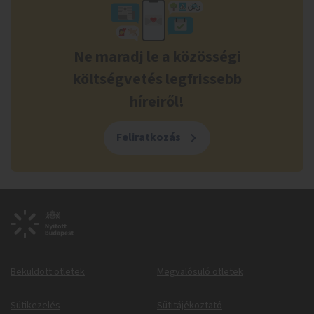
Ne maradj le a közösségi
költségvetés legfrissebb
híreiről!
Feliratkozás
Beküldött ötletek
Megvalósuló ötletek
Sütikezelés
Sütitájékoztató