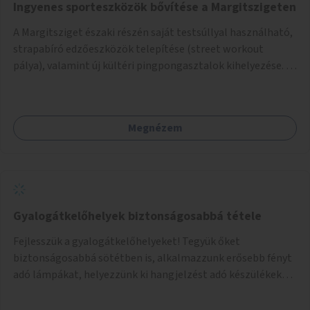
Ingyenes sporteszközök bővítése a Margitszigeten
A Margitsziget északi részén saját testsúllyal használható,
strapabíró edzőeszközök telepítése (street workout
pálya), valamint új kültéri pingpongasztalok kihelyezése. A
meglévő fitneszterület jelenleg alig felszerelt, így
kihasználatlan. A pingpongasztalok telepítésével egy
népszerű, ingyenes sportolási lehetőség válna elérhetővé a
Megnézem
sziget északi felén, ahol jelenleg egyetlen asztal sem
található.
Gyalogátkelőhelyek biztonságosabbá tétele
Fejlesszük a gyalogátkelőhelyeket! Tegyük őket
biztonságosabbá sötétben is, alkalmazzunk erősebb fényt
adó lámpákat, helyezzünk ki hangjelzést adó készülékeket
és taktilis jelzéseket a vakok és gyengénlátók számára.