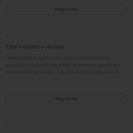
Megnézem
Több ivókutat a városba
Telepítsenek forgalmasabb városi csomópontokra,
parkokba ivókutakat, melyekből az emberek ingyenesen
fogyaszthatnak ivóvizet. A keretösszegből nagyjából 25
ivókút telepítése lehetséges.
Megnézem