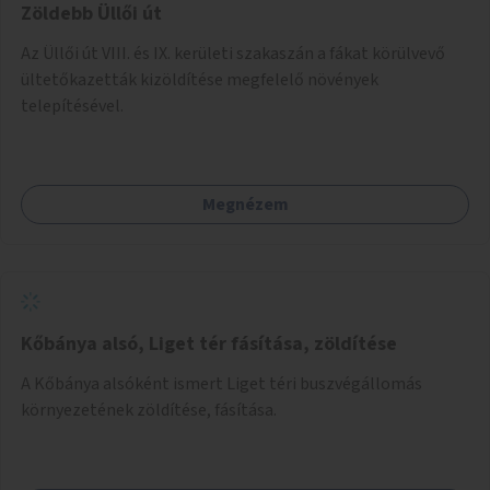
Zöldebb Üllői út
Az Üllői út VIII. és IX. kerületi szakaszán a fákat körülvevő
ültetőkazetták kizöldítése megfelelő növények
telepítésével.
Megnézem
Kőbánya alsó, Liget tér fásítása, zöldítése
A Kőbánya alsóként ismert Liget téri buszvégállomás
környezetének zöldítése, fásítása.