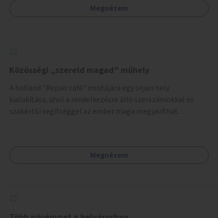
Megnézem
Közösségi „szereld magad” műhely
A holland "Repair café" mintájára egy olyan hely
kialakítása, ahol a rendelkezésre álló szerszámokkal és
szakértői segítséggel az ember maga megjavíthat
elromlott tárgyakat. A műhely egyben találkozóhely is,
lehetőség arra, hogy a közösség tagjai is segítsenek
egymásnak, megosszák tudásukat.
Megnézem
Több növényzet a belvárosban