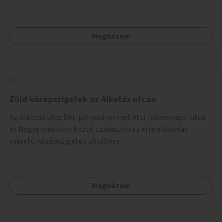
Megnézem
Zöld középszigetek az Alkotás utcán
Az Alkotás utca Déli pályaudvar melletti (Városmajor utca
és Nagyenyed utca közti) szakaszán az erre alkalmas
méretű középszigetek zöldítése.
Megnézem