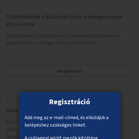
Zöldfelületek a Budafoki úton a Hengermalom
úttól kifelé
Zöldfelületek létesítése erre alkalmas helyszíneken a
Budafoki úton a Hengermalom úttól kifelé.
Megnézem
Regisztráció
Védettebb kerékpáros útvonalak
Add meg az e-mail-címed, és elküldjük a
Biztonságos kerékpáros közlekedést lehetővé tevő
belépéshez szükséges linket.
fejlesztések megvalósítása, ami jelentheti például a
kerékpárút fizikai elválasztását, szintbeli kiemelését,
A csillaggal jelölt mezők kitöltése