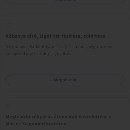
Kőbánya alsó, Liget tér fásítása, zöldítése
A Kőbánya alsóként ismert Liget téri buszvégállomás
környezetének zöldítése, fásítása.
Megnézem
Meglévő kerékpáros útvonalak összekötése a
Móricz Zsigmond körtéren