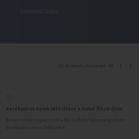
Feltételek törlése
22
-
42
elem
, összesen:
80
Kerékpáros nyom létesítése a külső Bécsi úton
Az ürömi körforgalomtól a Bécsi úton / Aranyvölgy úton
kerékpáros nyom felfestése.