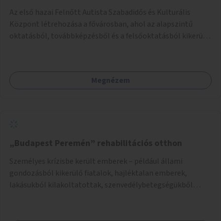
Az első hazai Felnőtt Autista Szabadidős és Kulturális
Központ létrehozása a fővárosban, ahol az alapszintű
oktatásból, továbbképzésből és a felsőoktatásból kikerülő
autista fiatalok élethosszig tartó támogatásra és
közösségekre találhatnak.
Megnézem
„Budapest Peremén” rehabilitációs otthon
Személyes krízisbe került emberek – például állami
gondozásból kikerülő fiatalok, hajléktalan emberek,
lakásukból kilakoltatottak, szenvedélybetegségükből
kijönni szándékozók – számára rehabilitációs otthon
megteremtése Budapest valamely peremkerületén,
civil/szakmai szervezeti háttérrel. A program a közvetlen