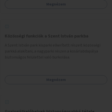
Megnézem
segítségen, biztonságnyújtáson kívül gazdálkodásba is
bevonja az ott lévő személyeket, és egyben a
környezettudatos és fenntartható élettel kapcsolatos
szemléletformálást is céljának tekinti.
Közösségi funkciók a Szent István parkba
A Szent István park kisparki elkerített részeit közösségi
parkká alakítani, a nagyparki részen a kosárlabdapálya
biztonságos felülettel való burkolása.
Megnézem
Gyalogátkelőhelyek biztonságosabbá tétele