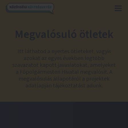
Megvalósuló ötletek
Itt láthatod a nyertes ötleteket, vagyis
azokat az egyes években legtöbb
szavazatot kapott javaslatokat, amelyeket
a Főpolgármesteri Hivatal megvalósít. A
megvalósulás állapotáról a projektek
adatlapján tájékoztatást adunk.