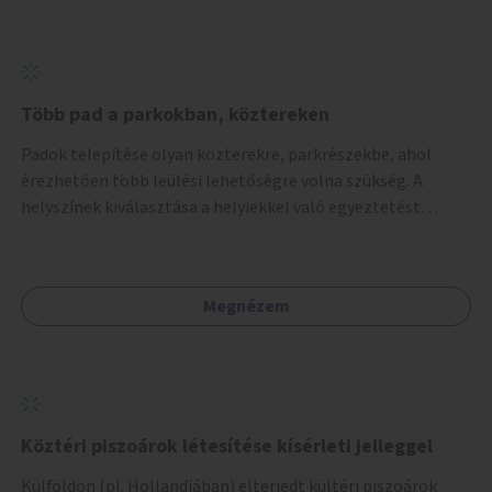
Több pad a parkokban, köztereken
Padok telepítése olyan közterekre, parkrészekbe, ahol
érezhetően több leülési lehetőségre volna szükség. A
helyszínek kiválasztása a helyiekkel való egyeztetést
követően történhet.
Megnézem
Köztéri piszoárok létesítése kísérleti jelleggel
Külföldön (pl. Hollandiában) elterjedt kültéri piszoárok