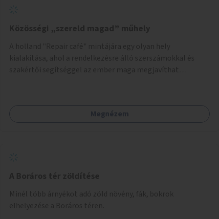
Közösségi „szereld magad” műhely
A holland "Repair café" mintájára egy olyan hely
kialakítása, ahol a rendelkezésre álló szerszámokkal és
szakértői segítséggel az ember maga megjavíthat
elromlott tárgyakat. A műhely egyben találkozóhely is,
lehetőség arra, hogy a közösség tagjai is segítsenek
egymásnak, megosszák tudásukat.
Megnézem
A Boráros tér zöldítése
Minél több árnyékot adó zöld növény, fák, bokrok
elhelyezése a Boráros téren.