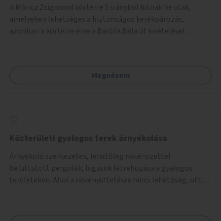
A Móricz Zsigmond körtérre 5 irányból futnak be utak,
amelyeken lehetséges a biztonságos kerékpározás,
azonban a körtérre érve a Bartók Béla út kivételével
mindegyik kerékpáros útvonal megszakad. Alakítsuk ki a
kerékpáros útvonalak összekötését!
Megnézem
Közterületi gyalogos terek árnyékolása
Árnyékoló szerkezetek, lehetőleg növényzettel
befuttatott pergolák, lugasok létrehozása a gyalogos
területeken. Ahol a növényültetésre nincs lehetőség, ott
akár dézsából felfutó futónövényzet alkalmazása, legvégső
megoldásként napvitorlák felszerelése.