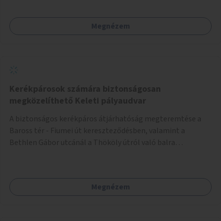
Megnézem
Kerékpárosok számára biztonságosan
megközelíthető Keleti pályaudvar
A biztonságos kerékpáros átjárhatóság megteremtése a
Baross tér - Fiumei út kereszteződésben, valamint a
Bethlen Gábor utcánál a Thököly útról való balra
kanyarodás biztosítása a Festetics György utca irányába.
Megnézem