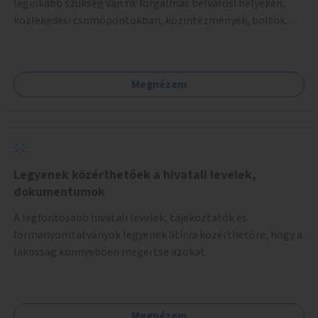
leginkább szükség van rá: forgalmas belvárosi helyeken,
közlekedési csomópontokban, közintézmények, boltok
előtt.
Megnézem
Legyenek közérthetőek a hivatali levelek,
dokumentumok
A legfontosabb hivatali levelek, tájékoztatók és
formanyomtatványok legyenek átírva közérthetőre, hogy a
lakosság könnyebben megértse azokat.
Megnézem