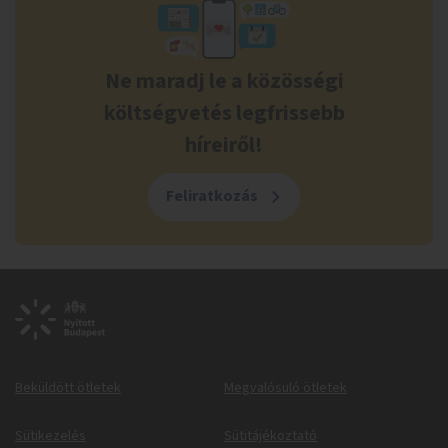
Ne maradj le a közösségi
költségvetés legfrissebb
híreiről!
Feliratkozás
Beküldött ötletek
Megvalósuló ötletek
Sütikezelés
Sütitájékoztató