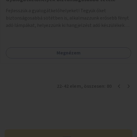
Fejlesszük a gyalogátkelőhelyeket! Tegyük őket
biztonságosabbá sötétben is, alkalmazzunk erősebb fényt
adó lámpákat, helyezzünk ki hangjelzést adó készülékeket
és taktilis jelzéseket a vakok és gyengénlátók számára.
Megnézem
22
-
42
elem
, összesen:
80