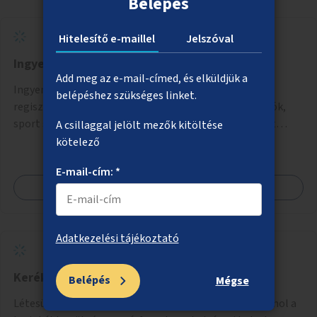
Belépés
Hitelesítő e-maillel
Jelszóval
Ingyenes sportolási lehetőség biztosítása
Add meg az e-mail-címed, és elküldjük a
Ingyenes sportlehetőség biztosítása. Előzetes
belépéshez szükséges linket.
regisztrációval lehet jelentkezni ezekre a sportoktatók,
sport szakirányos hallgatók, önkéntesek által tartott
A csillaggal jelölt mezők kitöltése
programokra.
kötelező
E-mail-cím: *
Megnézem
Adatkezelési tájékoztató
Kerékpártámaszok létesítése városszerte
Belépés
Mégse
Létesüljenek kerékpártámaszok azokon a helyeken, ahol a