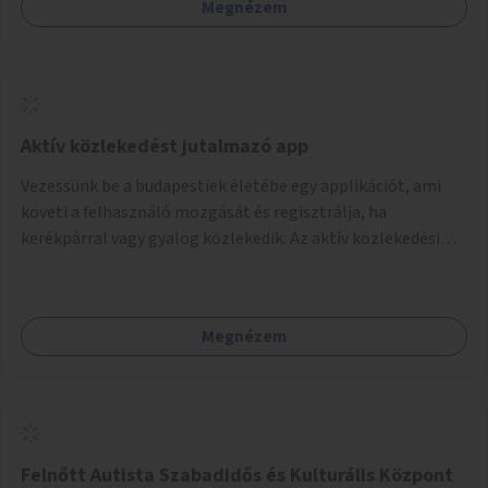
Megnézem
Aktív közlekedést jutalmazó app
Vezessünk be a budapestiek életébe egy applikációt, ami
követi a felhasználó mozgását és regisztrálja, ha
kerékpárral vagy gyalog közlekedik. Az aktív közlekedési
formákat virtuálisan jutalmazza, amit az együttműködő
üzleti partnereknél kedvezményekre, ajándékokra válthat a
felhasználó.
Megnézem
Felnőtt Autista Szabadidős és Kulturális Központ