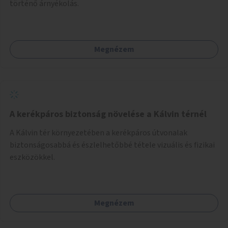
történő árnyékolás.
Megnézem
A kerékpáros biztonság növelése a Kálvin térnél
A Kálvin tér környezetében a kerékpáros útvonalak
biztonságosabbá és észlelhetőbbé tétele vizuális és fizikai
eszközökkel.
Megnézem