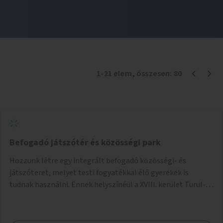
1
-
21
elem
, összesen:
80
Befogadó játszótér és közösségi park
Hozzunk létre egy integrált befogadó közösségi- és
játszóteret, melyet testi fogyatékkal élő gyerekek is
tudnak használni. Ennek helyszínéül a XVIII. kerület Turul-
park területe lenne megfelelő, mely mind elérhetőségét,
mind infrastrukturális adottságait tekintve alkalmas egy új
játszótér kialakítására.