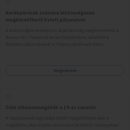
Kerékpárosok számára biztonságosan
megközelíthető Keleti pályaudvar
A biztonságos kerékpáros átjárhatóság megteremtése a
Baross tér - Fiumei út kereszteződésben, valamint a
Bethlen Gábor utcánál a Thököly útról való balra
kanyarodás biztosítása a Festetics György utca irányába.
Megnézem
Zöld villamosmegállók a 14-es vonalán
A napsütésnek leginkább kitett megállókban akár a
megállóra, akár önálló rácsozatra futtatott növényekkel