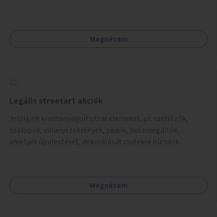
kialakítása. Ezzel olyan belvárosi helyszíneken növelhető a
zöldfelületek mennyisége, ahol helyhiány miatt másra
nincs lehetőség.
Megnézem
Legális streetart akciók
Jelöljünk ki elhanyagolt utcai elemeket, pl. szellőzők,
oszlopok, villanyszekrények, padok, buszmegállók,
amelyek újrafestését, dekorálását civilekre bíznánk.
Támogassuk a közösségi alapon való megújulást a
szükséges eszközökkel.
Megnézem