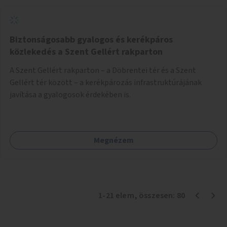
Biztonságosabb gyalogos és kerékpáros
közlekedés a Szent Gellért rakparton
A Szent Gellért rakparton – a Döbrentei tér és a Szent
Gellért tér között – a kerékpározás infrastruktúrájának
javítása a gyalogosok érdekében is.
Megnézem
1
-
21
elem
, összesen:
80