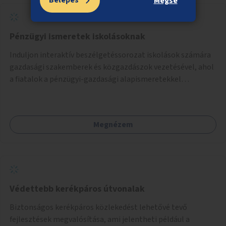
Belépés
Mégse
Pénzügyi ismeretek iskolásoknak
Induljon interaktív beszélgetéssorozat iskolások számára
gazdasági szakemberek és közgazdászok vezetésével, ahol
a fiatalok a pénzügyi-gazdasági alapismeretekkel
kapcsolatban tájékozódhatnak. A program többalkalmas
lenne, heti rendszerességgel tartanák iskolai csoportok
számára, önkormányzati intézményben vagy külső
Megnézem
helyszínen iskolai együttműködéssel. A szervezést az
Önkormányzat koordinálná, a tematikát a szakemberek
alakítanák ki, külön figyelmet fordítva a hátrányos helyzetű
gyerekek bevonására is. A program pilot jelleggel indulna,
több korosztály számára.
Védettebb kerékpáros útvonalak
Biztonságos kerékpáros közlekedést lehetővé tevő
fejlesztések megvalósítása, ami jelentheti például a