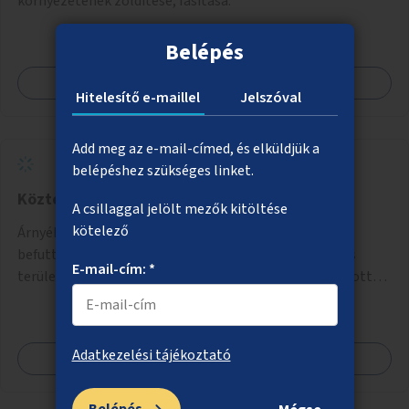
környezetének zöldítése, fásítása.
Belépés
Megnézem
Hitelesítő e-maillel
Jelszóval
Add meg az e-mail-címed, és elküldjük a
belépéshez szükséges linket.
Közterületi gyalogos terek árnyékolása
A csillaggal jelölt mezők kitöltése
kötelező
Árnyékoló szerkezetek, lehetőleg növényzettel
befuttatott pergolák, lugasok létrehozása a gyalogos
E-mail-cím: *
területeken. Ahol a növényültetésre nincs lehetőség, ott
akár dézsából felfutó futónövényzet alkalmazása, legvégső
megoldásként napvitorlák felszerelése.
Adatkezelési tájékoztató
Megnézem