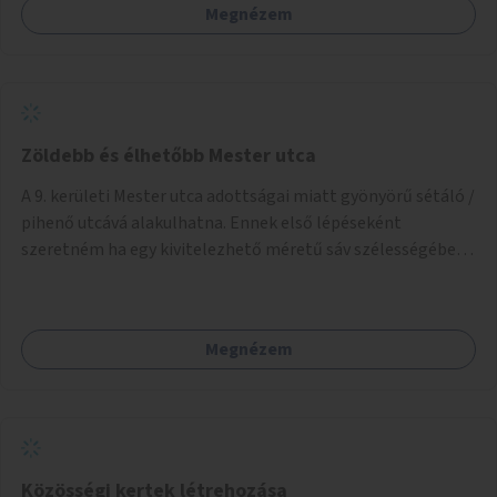
Megnézem
Zöldebb és élhetőbb Mester utca
A 9. kerületi Mester utca adottságai miatt gyönyörű sétáló /
pihenő utcává alakulhatna. Ennek első lépéseként
szeretném ha egy kivitelezhető méretű sáv szélességében
a beton helyén ládás, vagy a földbe ültetett növényzet
lenne, praktikusan a járda és az autós sáv találkozásánál, a
platán fák között. A lakók, boltok és vendéglátó helyek
Megnézem
együttműködését kérnénk abban, hogy ez a zöld sáv ne
pusztuljon ki, és megtartsa azt a jó hangulatot, amiből már
könnyebb lesz elképzelni a következő lépést egészen
addig, amíg komolyabb forgalomcsillapítások és zöldítések
nem létesülnek a Mester utcában.
Közösségi kertek létrehozása