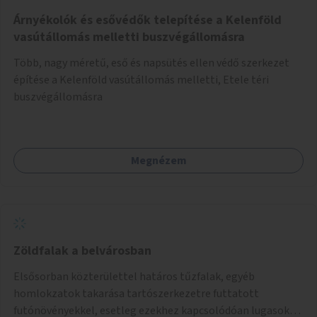
Árnyékolók és esővédők telepítése a Kelenföld
vasútállomás melletti buszvégállomásra
Több, nagy méretű, eső és napsütés ellen védő szerkezet
építése a Kelenföld vasútállomás melletti, Etele téri
buszvégállomásra
Megnézem
Zöldfalak a belvárosban
Elsősorban közterülettel határos tűzfalak, egyéb
homlokzatok takarása tartószerkezetre futtatott
futónövényekkel, esetleg ezekhez kapcsolódóan lugasok