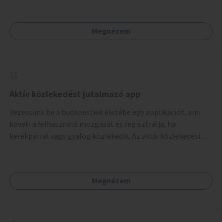
Megnézem
Aktív közlekedést jutalmazó app
Vezessünk be a budapestiek életébe egy applikációt, ami
követi a felhasználó mozgását és regisztrálja, ha
kerékpárral vagy gyalog közlekedik. Az aktív közlekedési
formákat virtuálisan jutalmazza, amit az együttműködő
üzleti partnereknél kedvezményekre, ajándékokra válthat a
felhasználó.
Megnézem