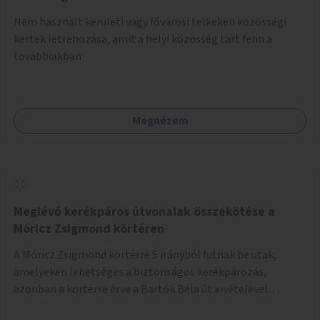
Nem használt kerületi vagy fővárosi telkeken közösségi
kertek létrehozása, amit a helyi közösség tart fenn a
továbbiakban.
Megnézem
Meglévő kerékpáros útvonalak összekötése a
Móricz Zsigmond körtéren
A Móricz Zsigmond körtérre 5 irányból futnak be utak,
amelyeken lehetséges a biztonságos kerékpározás,
azonban a körtérre érve a Bartók Béla út kivételével
mindegyik kerékpáros útvonal megszakad. Alakítsuk ki a