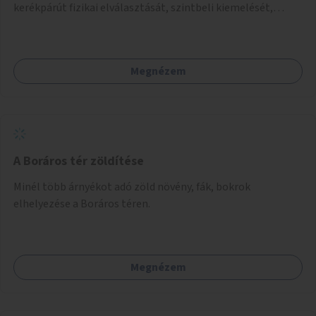
kerékpárút fizikai elválasztását, szintbeli kiemelését,
optikai jelölését, az indirekt balra kanyarodási lehetőség
jelölését – különösen a veszélyesebb kereszteződésekben,
vagy akár egyes egyirányú utcák megnyitását
Megnézem
szembeforgalmú kerékpározásra.
A Boráros tér zöldítése
Minél több árnyékot adó zöld növény, fák, bokrok
elhelyezése a Boráros téren.
Megnézem