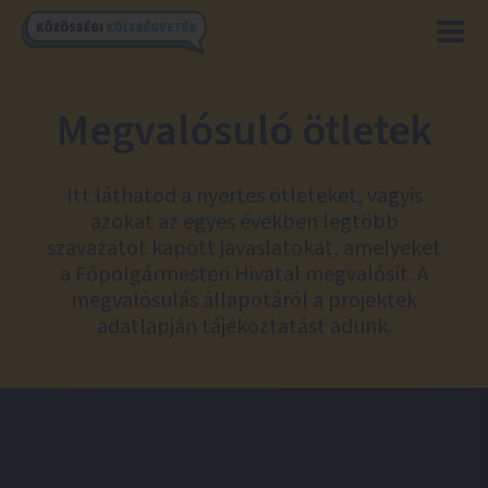
Megvalósuló ötletek
Itt láthatod a nyertes ötleteket, vagyis
azokat az egyes években legtöbb
szavazatot kapott javaslatokat, amelyeket
a Főpolgármesteri Hivatal megvalósít. A
megvalósulás állapotáról a projektek
adatlapján tájékoztatást adunk.