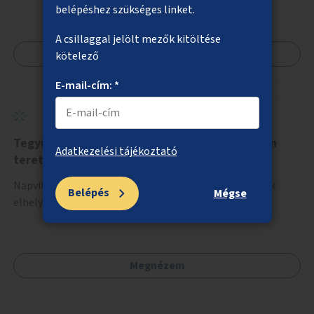
belépéshez szükséges linket.
A csillaggal jelölt mezők kitöltése
Megnézem
kötelező
E-mail-cím: *
Tegyük árnyékosabbá, hűsebbé a Széll Kálmán
Adatkezelési tájékoztató
teret!
Napvitorlák és további, lehetőleg talajkapcsolatos fák
Belépés
Mégse
elhelyezése a Széll Kálmán téren.
Megnézem