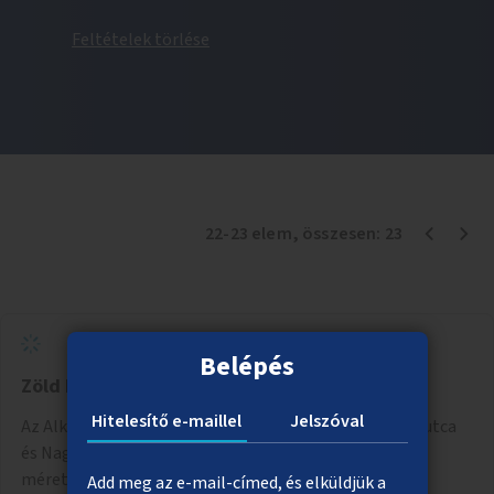
Feltételek törlése
22
-
23
elem
, összesen:
23
Belépés
Zöld középszigetek az Alkotás utcán
Hitelesítő e-maillel
Jelszóval
Az Alkotás utca Déli pályaudvar melletti (Városmajor utca
és Nagyenyed utca közti) szakaszán az erre alkalmas
méretű középszigetek zöldítése.
Add meg az e-mail-címed, és elküldjük a