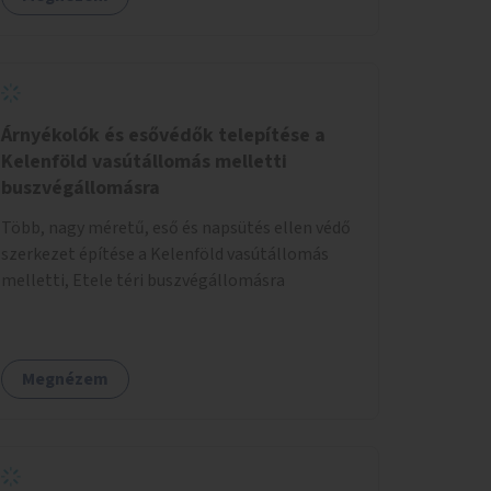
autós sáv találkozásánál, a platán fák között. A
lakók, boltok és vendéglátó helyek
együttműködését kérnénk abban, hogy ez a
zöld sáv ne pusztuljon ki, és megtartsa azt a jó
hangulatot, amiből már könnyebb lesz
elképzelni a következő lépést egészen addig,
Árnyékolók és esővédők telepítése a
amíg komolyabb forgalomcsillapítások és
Kelenföld vasútállomás melletti
zöldítések nem létesülnek a Mester utcában.
buszvégállomásra
Több, nagy méretű, eső és napsütés ellen védő
szerkezet építése a Kelenföld vasútállomás
melletti, Etele téri buszvégállomásra
Megnézem