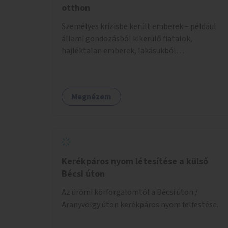
otthon
Személyes krízisbe került emberek – például
állami gondozásból kikerülő fiatalok,
hajléktalan emberek, lakásukból
kilakoltatottak, szenvedélybetegségükből
kijönni szándékozók – számára rehabilitációs
otthon megteremtése Budapest valamely
Megnézem
peremkerületén, civil/szakmai szervezeti
háttérrel. A program a közvetlen segítségen,
biztonságnyújtáson kívül gazdálkodásba is
bevonja az ott lévő személyeket, és egyben a
környezettudatos és fenntartható élettel
kapcsolatos szemléletformálást is céljának
Kerékpáros nyom létesítése a külső
tekinti.
Bécsi úton
Az ürömi körforgalomtól a Bécsi úton /
Aranyvölgy úton kerékpáros nyom felfestése.