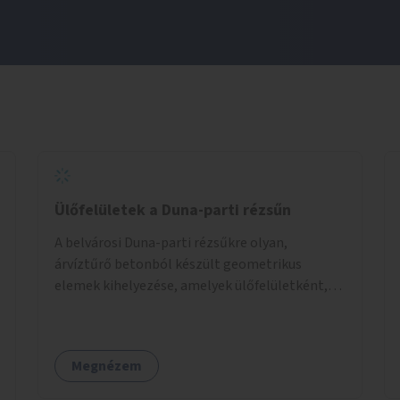
Ülőfelületek a Duna-parti rézsűn
A belvárosi Duna-parti rézsűkre olyan,
árvíztűrő betonból készült geometrikus
elemek kihelyezése, amelyek ülőfelületként,
asztalként és lépcsőként is – valamint néhány
esetben extra funkcióval (kutyaitató, grill) –
használhatók. Civilek bevonása a fenntartásba.
Megnézem