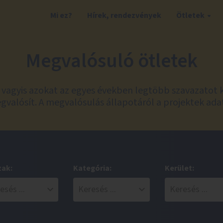
Mi ez?
Hírek, rendezvények
Ötletek
Megvalósuló ötletek
t, vagyis azokat az egyes években legtöbb szavazatot 
valósít. A megvalósulás állapotáról a projektek ada
zak:
Kategória:
Kerület: