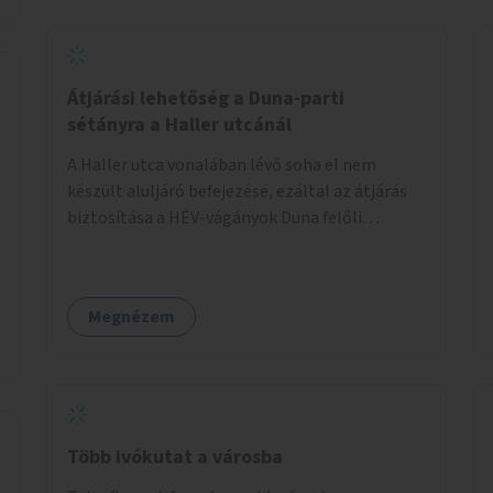
Átjárási lehetőség a Duna-parti
sétányra a Haller utcánál
A Haller utca vonalában lévő soha el nem
készült aluljáró befejezése, ezáltal az átjárás
biztosítása a HÉV-vágányok Duna felőli
oldalára.
Megnézem
Több ivókutat a városba