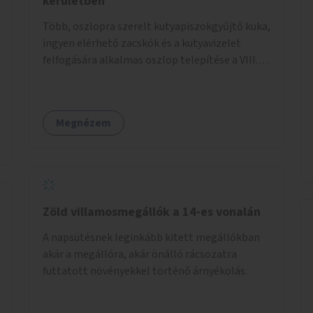
kerületben
Több, oszlopra szerelt kutyapiszokgyűjtő kuka,
ingyen elérhető zacskók és a kutyavizelet
felfogására alkalmas oszlop telepítése a VIII.
kerületben a Magdolnanegyed és a
Palotanegyed néhány pontján, pilot jelleggel.
Megnézem
Zöld villamosmegállók a 14-es vonalán
A napsütésnek leginkább kitett megállókban
akár a megállóra, akár önálló rácsozatra
futtatott növényekkel történő árnyékolás.