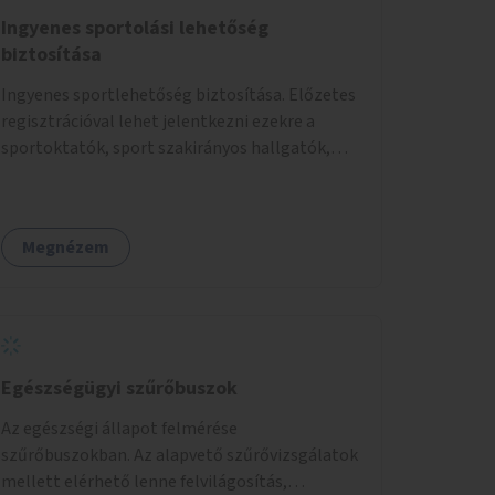
Ingyenes sportolási lehetőség
biztosítása
Ingyenes sportlehetőség biztosítása. Előzetes
regisztrációval lehet jelentkezni ezekre a
sportoktatók, sport szakirányos hallgatók,
önkéntesek által tartott programokra.
Megnézem
Egészségügyi szűrőbuszok
Az egészségi állapot felmérése
szűrőbuszokban. Az alapvető szűrővizsgálatok
mellett elérhető lenne felvilágosítás,