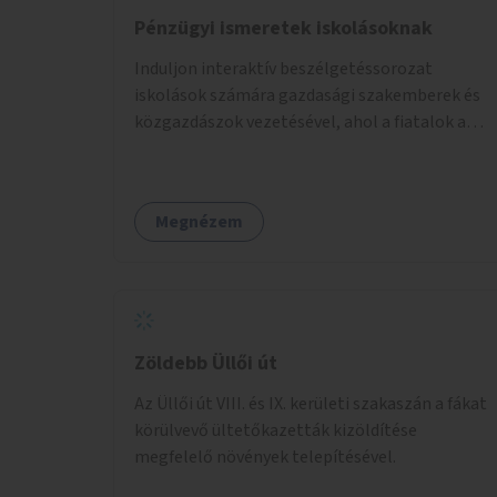
Pénzügyi ismeretek iskolásoknak
Induljon interaktív beszélgetéssorozat
iskolások számára gazdasági szakemberek és
közgazdászok vezetésével, ahol a fiatalok a
pénzügyi-gazdasági alapismeretekkel
kapcsolatban tájékozódhatnak. A program
többalkalmas lenne, heti rendszerességgel
Megnézem
tartanák iskolai csoportok számára,
önkormányzati intézményben vagy külső
helyszínen iskolai együttműködéssel. A
szervezést az Önkormányzat koordinálná, a
tematikát a szakemberek alakítanák ki, külön
figyelmet fordítva a hátrányos helyzetű
Zöldebb Üllői út
gyerekek bevonására is. A program pilot
Az Üllői út VIII. és IX. kerületi szakaszán a fákat
jelleggel indulna, több korosztály számára.
körülvevő ültetőkazetták kizöldítése
megfelelő növények telepítésével.