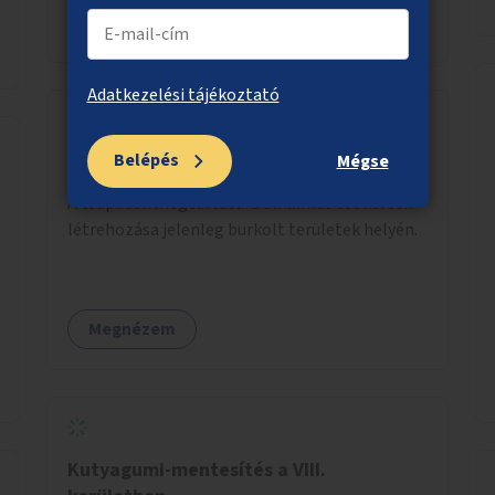
Megnézem
Adatkezelési tájékoztató
Belépés
Mégse
Esőkertek a városban
A csapadék megtartására alkalmas esőkertek
létrehozása jelenleg burkolt területek helyén.
Megnézem
Kutyagumi-mentesítés a VIII.