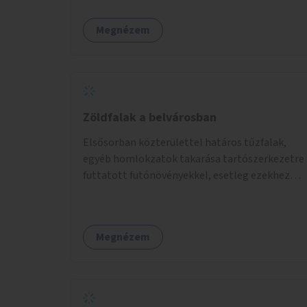
Megnézem
Zöldfalak a belvárosban
Elsősorban közterülettel határos tűzfalak,
egyéb homlokzatok takarása tartószerkezetre
futtatott futónövényekkel, esetleg ezekhez
kapcsolódóan lugasok kialakítása. Ezzel olyan
belvárosi helyszíneken növelhető a
zöldfelületek mennyisége, ahol helyhiány
Megnézem
miatt másra nincs lehetőség.