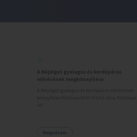
A Népliget gyalogos és kerékpáros
elérésének megkönnyítése
A Népliget gyalogos és kerékpáros elérésének
könnyítése Kőbánya felől (Fertő utca, Kőbányai
út).
Megnézem