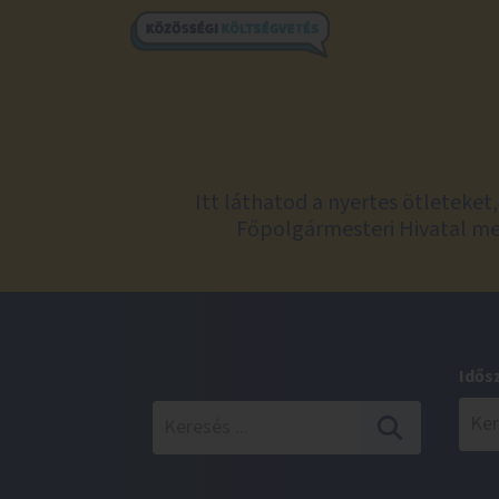
Itt láthatod a nyertes ötleteke
Főpolgármesteri Hivatal meg
Idős