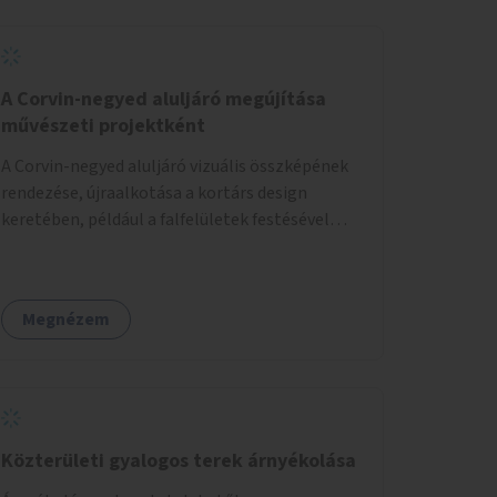
A Corvin-negyed aluljáró megújítása
művészeti projektként
A Corvin-negyed aluljáró vizuális összképének
rendezése, újraalkotása a kortárs design
keretében, például a falfelületek festésével
vagy kiállítóterek létesítésével, amelyekben
kortárs designerek, művészek, tervezők
alkotásai, termékei jelenhetnének meg
Megnézem
alkalmat adva a bemutatkozásra, szélesebb
körben való ismertségre.
Közterületi gyalogos terek árnyékolása