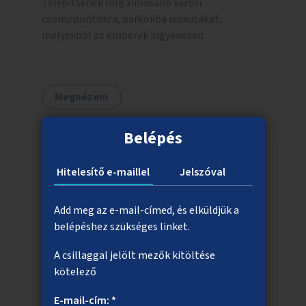
Telepítsenek forgalmasabb városi
csomópontokra, parkokba ivókutakat,
melyekből az emberek ingyenesen
fogyaszthatnak ivóvizet. A keretösszegből
nagyjából 25 ivókút telepítése lehetséges.
Megnézem
Belépés
Hitelesítő e-maillel
Jelszóval
A Thököly út több helyszínének
zöldítése
Add meg az e-mail-címed, és elküldjük a
Zöldsáv kialakítása a Thököly út 82. előtt,
belépéshez szükséges linket.
illetve zöldítés más, lehetőleg VII. kerületi
A csillaggal jelölt mezők kitöltése
helyszínein az útnak.
kötelező
E-mail-cím: *