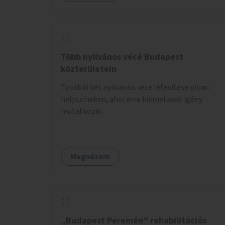
Több nyilvános vécé Budapest
közterületein
További két nyilvános vécé létesítése olyan
helyszíneken, ahol erre kiemelkedő igény
mutatkozik.
Megnézem
„Budapest Peremén” rehabilitációs