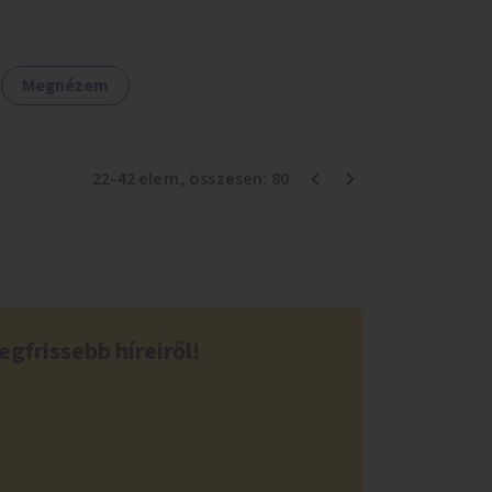
egészségügyi tanácsadás, a szexuális úton
terjedő betegségek szűrése és a
szenvedélybetegek támogatása.
Megnézem
22
-
42
elem
, összesen:
80
egfrissebb híreiről!