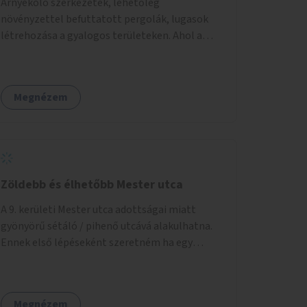
Árnyékoló szerkezetek, lehetőleg
növényzettel befuttatott pergolák, lugasok
létrehozása a gyalogos területeken. Ahol a
növényültetésre nincs lehetőség, ott akár
dézsából felfutó futónövényzet alkalmazása,
legvégső megoldásként napvitorlák
Megnézem
felszerelése.
Zöldebb és élhetőbb Mester utca
A 9. kerületi Mester utca adottságai miatt
gyönyörű sétáló / pihenő utcává alakulhatna.
Ennek első lépéseként szeretném ha egy
kivitelezhető méretű sáv szélességében a
beton helyén ládás, vagy a földbe ültetett
növényzet lenne, praktikusan a járda és az
Megnézem