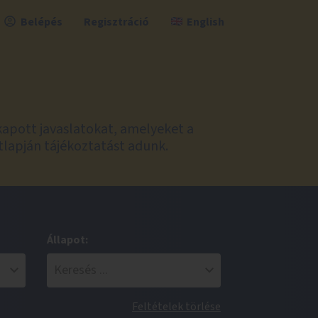
Belépés
Regisztráció
English
kapott javaslatokat, amelyeket a
tlapján tájékoztatást adunk.
Állapot:
Feltételek törlése