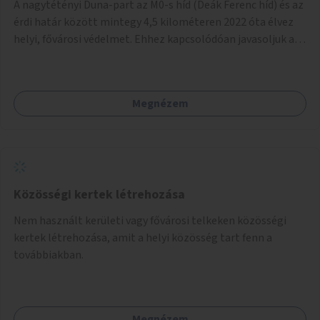
A nagytétényi Duna-part az M0-s híd (Deák Ferenc híd) és az
érdi határ között mintegy 4,5 kilométeren 2022 óta élvez
helyi, fővárosi védelmet. Ehhez kapcsolódóan javasoljuk a
terület élőhelykezelését, a tájidegen, invazív fajok
ritkítását, visszaszorítását.
Megnézem
Közösségi kertek létrehozása
Nem használt kerületi vagy fővárosi telkeken közösségi
kertek létrehozása, amit a helyi közösség tart fenn a
továbbiakban.
Megnézem