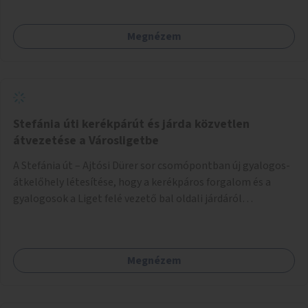
Megnézem
Stefánia úti kerékpárút és járda közvetlen
átvezetése a Városligetbe
A Stefánia út – Ajtósi Dürer sor csomópontban új gyalogos-
átkelőhely létesítése, hogy a kerékpáros forgalom és a
gyalogosok a Liget felé vezető bal oldali járdáról
közvetlenül átkelhessenek a Városligetbe.
Megnézem