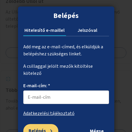
Zöldebb Üllői út
Az Üllői út VIII. és IX. kerületi szakaszán a fákat körülvevő
Belépés
ültetőkazetták kizöldítése megfelelő növények
telepítésével.
Hitelesítő e-maillel
Jelszóval
Add meg az e-mail-címed, és elküldjük a
Megnézem
belépéshez szükséges linket.
A csillaggal jelölt mezők kitöltése
kötelező
E-mail-cím: *
Több nyilvános vécé Budapest közterületein
További két nyilvános vécé létesítése olyan helyszíneken,
ahol erre kiemelkedő igény mutatkozik.
Adatkezelési tájékoztató
Belépés
Mégse