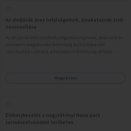
Az aluljárók üres helyiségeinek, kirakatainak civil
hasznosítása
Az aluljárók üres üzlethelyiségeiben ingyenes, dekoratív és
interaktív megjelenési lehetőség biztosítása civil
szervezetek számára, a társadalmi felelősségvállalás
jegyében. A cél, hogy közérdekű, segítő tevékenységeket
mutassanak be látványos, gondolatébresztő formában,
például rajzokkal, kérdésekkel, üzenetküldési lehetőséggel
Megnézem
vagy akciónapokkal – bérleti és közüzemi díjak nélkül, a
jelenlegi elhanyagolt állapot helyett.
Élőhelykezelés a nagytétényi Duna-part
természetvédelmi területen