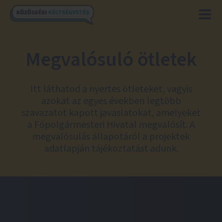
Megvalósuló ötletek
Itt láthatod a nyertes ötleteket, vagyis
azokat az egyes években legtöbb
szavazatot kapott javaslatokat, amelyeket
a Főpolgármesteri Hivatal megvalósít. A
megvalósulás állapotáról a projektek
adatlapján tájékoztatást adunk.