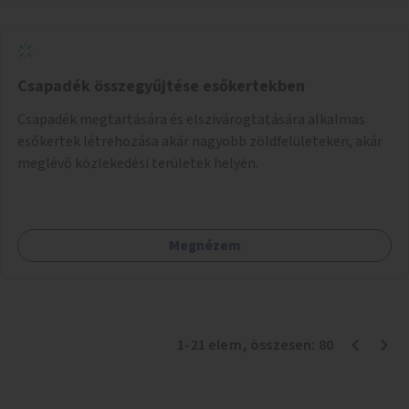
Csapadék összegyűjtése esőkertekben
Csapadék megtartására és elszivárogtatására alkalmas
esőkertek létrehozása akár nagyobb zöldfelületeken, akár
meglévő közlekedési területek helyén.
Megnézem
1
-
21
elem
, összesen:
80