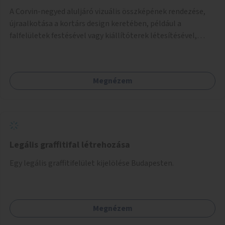
A Corvin-negyed aluljáró vizuális összképének rendezése,
újraalkotása a kortárs design keretében, például a
falfelületek festésével vagy kiállítóterek létesítésével,
amelyekben kortárs designerek, művészek, tervezők
alkotásai, termékei jelenhetnének meg alkalmat adva a
bemutatkozásra, szélesebb körben való ismertségre.
Megnézem
Legális graffitifal létrehozása
Egy legális graffitifelület kijelölése Budapesten.
Megnézem