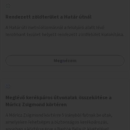
Rendezett zöldterület a Határ útnál
A Határ úti metróállomásnál a felüljáró alatt lévő
lerobbant terület helyett rendezett zöldfelület kialakítása.
Megnézem
Meglévő kerékpáros útvonalak összekötése a
Móricz Zsigmond körtéren
A Móricz Zsigmond körtérre 5 irányból futnak be utak,
amelyeken lehetséges a biztonságos kerékpározás,
azonban a körtérre érve a Bartók Béla út kivételével