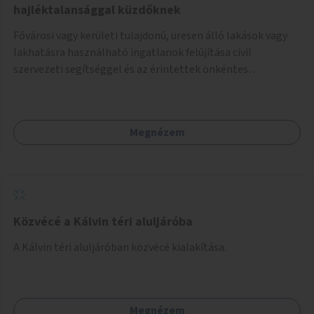
hajléktalansággal küzdőknek
Fővárosi vagy kerületi tulajdonú, üresen álló lakások vagy
lakhatásra használható ingatlanok felújítása civil
szervezeti segítséggel és az érintettek önkéntes
munkájával, majd a kialakított lakások, lakóegységek
bérbeadása rászorulók számára.
Megnézem
Közvécé a Kálvin téri aluljáróba
A Kálvin téri aluljáróban közvécé kialakítása.
Megnézem