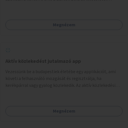
mindegyik kerékpáros útvonal megszakad. Alakítsuk ki a
kerékpáros útvonalak összekötését!
Megnézem
Aktív közlekedést jutalmazó app
Vezessünk be a budapestiek életébe egy applikációt, ami
követi a felhasználó mozgását és regisztrálja, ha
kerékpárral vagy gyalog közlekedik. Az aktív közlekedési
formákat virtuálisan jutalmazza, amit az együttműködő
üzleti partnereknél kedvezményekre, ajándékokra válthat a
felhasználó.
Megnézem