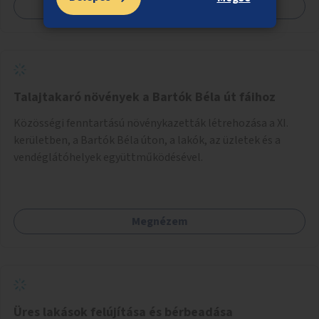
Megnézem
Talajtakaró növények a Bartók Béla út fáihoz
Közösségi fenntartású növénykazetták létrehozása a XI.
kerületben, a Bartók Béla úton, a lakók, az üzletek és a
vendéglátóhelyek együttműködésével.
Megnézem
Üres lakások felújítása és bérbeadása