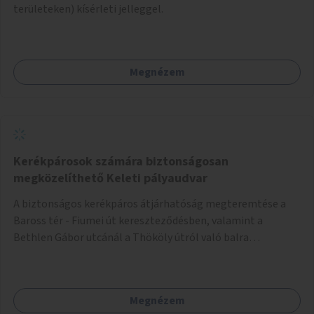
területeken) kísérleti jelleggel.
Megnézem
Kerékpárosok számára biztonságosan
megközelíthető Keleti pályaudvar
A biztonságos kerékpáros átjárhatóság megteremtése a
Baross tér - Fiumei út kereszteződésben, valamint a
Bethlen Gábor utcánál a Thököly útról való balra
kanyarodás biztosítása a Festetics György utca irányába.
Megnézem