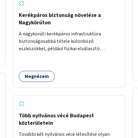
Kerékpáros biztonság növelése a
Nagykörúton
A nagykörúti kerékpáros infrastruktúra
biztonságosabbá tétele különböző
eszközökkel, például fizikai elválasztó
elemekkel.
Megnézem
Több nyilvános vécé Budapest
közterületein
További két nyilvános vécé létesítése olyan