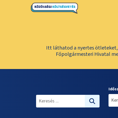
Itt láthatod a nyertes ötleteke
Főpolgármesteri Hivatal meg
Idős