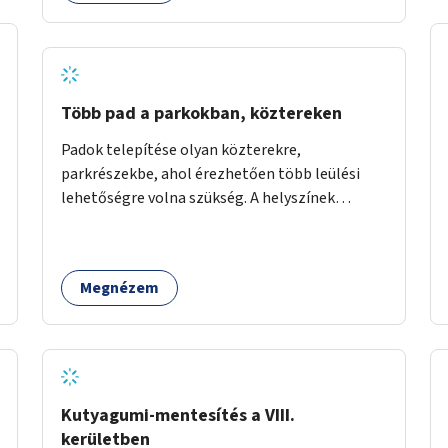
Több pad a parkokban, köztereken
Padok telepítése olyan közterekre,
parkrészekbe, ahol érezhetően több leülési
lehetőségre volna szükség. A helyszínek
kiválasztása a helyiekkel való egyeztetést
követően történhet.
Megnézem
Kutyagumi-mentesítés a VIII.
kerületben