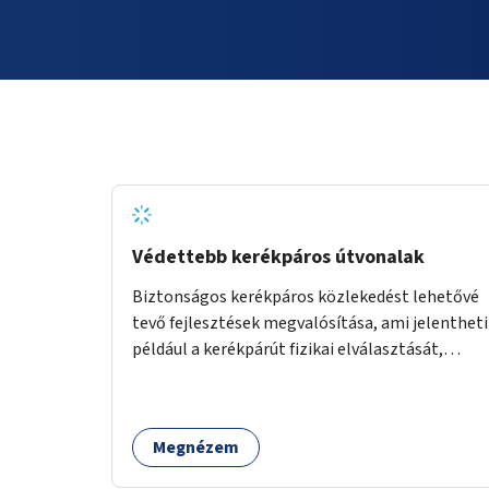
Védettebb kerékpáros útvonalak
Biztonságos kerékpáros közlekedést lehetővé
tevő fejlesztések megvalósítása, ami jelentheti
például a kerékpárút fizikai elválasztását,
szintbeli kiemelését, optikai jelölését, az
indirekt balra kanyarodási lehetőség jelölését –
különösen a veszélyesebb kereszteződésekben,
Megnézem
vagy akár egyes egyirányú utcák megnyitását
szembeforgalmú kerékpározásra.