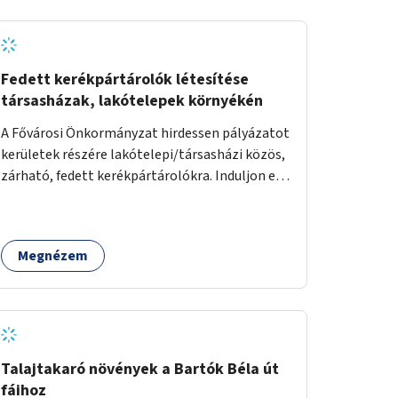
Fedett kerékpártárolók létesítése
társasházak, lakótelepek környékén
A Fővárosi Önkormányzat hirdessen pályázatot
kerületek részére lakótelepi/társasházi közös,
zárható, fedett kerékpártárolókra. Induljon egy
mintaprojekt, amelynek alapján fel lehet
mérni, milyen feladatokkal jár a kerület
számára az üzemeltetés.
Megnézem
Talajtakaró növények a Bartók Béla út
fáihoz