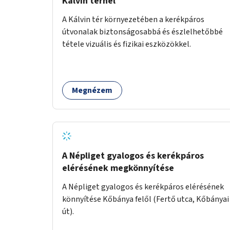
Kálvin térnél
A Kálvin tér környezetében a kerékpáros
útvonalak biztonságosabbá és észlelhetőbbé
tétele vizuális és fizikai eszközökkel.
Megnézem
A Népliget gyalogos és kerékpáros
elérésének megkönnyítése
A Népliget gyalogos és kerékpáros elérésének
könnyítése Kőbánya felől (Fertő utca, Kőbányai
út).