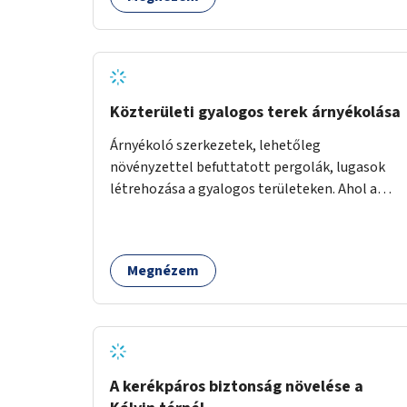
Közterületi gyalogos terek árnyékolása
Árnyékoló szerkezetek, lehetőleg
növényzettel befuttatott pergolák, lugasok
létrehozása a gyalogos területeken. Ahol a
növényültetésre nincs lehetőség, ott akár
dézsából felfutó futónövényzet alkalmazása,
legvégső megoldásként napvitorlák
Megnézem
felszerelése.
A kerékpáros biztonság növelése a