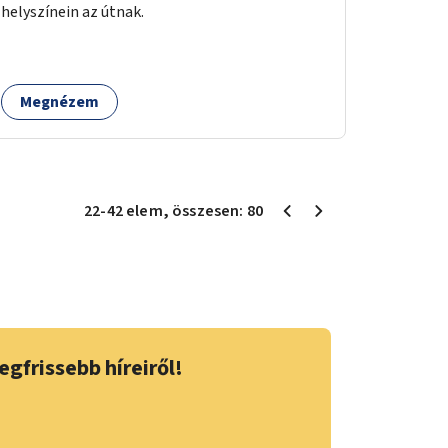
helyszínein az útnak.
Megnézem
22
-
42
elem
, összesen:
80
egfrissebb híreiről!