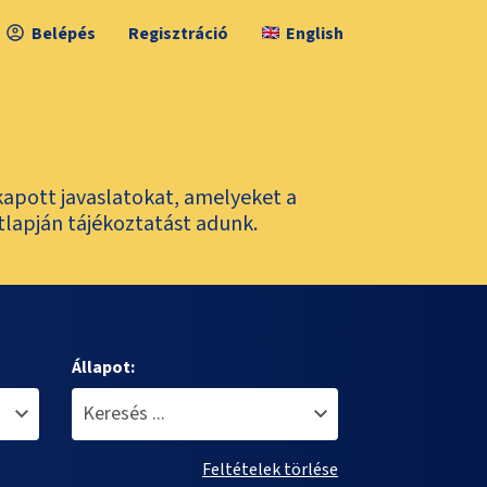
Belépés
Regisztráció
English
kapott javaslatokat, amelyeket a
tlapján tájékoztatást adunk.
Állapot:
Feltételek törlése