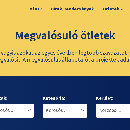
Mi ez?
Hírek, rendezvények
Ötletek
Megvalósuló ötletek
t, vagyis azokat az egyes években legtöbb szavazatot 
valósít. A megvalósulás állapotáról a projektek ada
zak:
Kategória:
Kerület: