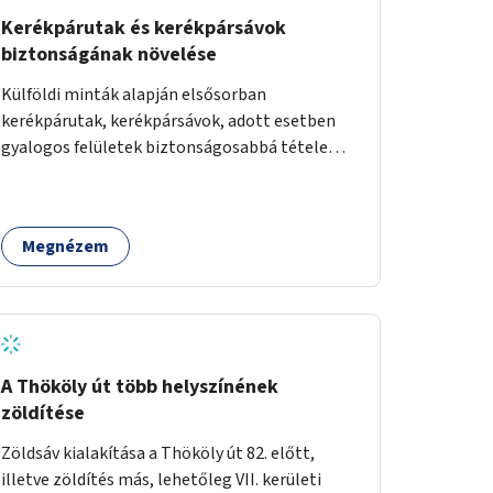
Kerékpárutak és kerékpársávok
biztonságának növelése
Külföldi minták alapján elsősorban
kerékpárutak, kerékpársávok, adott esetben
gyalogos felületek biztonságosabbá tétele
kísérleti kiegészítő fejlesztésekkel (terelők,
műanyag elválasztó elemek, több és jobban
látható felfestés stb.)
Megnézem
A Thököly út több helyszínének
zöldítése
Zöldsáv kialakítása a Thököly út 82. előtt,
illetve zöldítés más, lehetőleg VII. kerületi