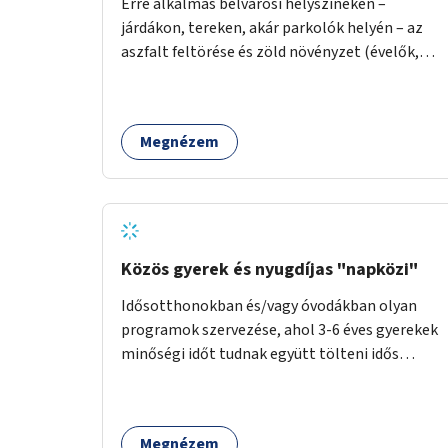
Erre alkalmas belvárosi helyszíneken –
járdákon, tereken, akár parkolók helyén – az
aszfalt feltörése és zöld növényzet (évelők,
cserjék, fák) telepítése.
Megnézem
Közös gyerek és nyugdíjas "napközi"
Idősotthonokban és/vagy óvodákban olyan
programok szervezése, ahol 3-6 éves gyerekek
minőségi időt tudnak együtt tölteni idős
emberekkel, akik társaságra, beszélgetésre
vágynak.
Megnézem