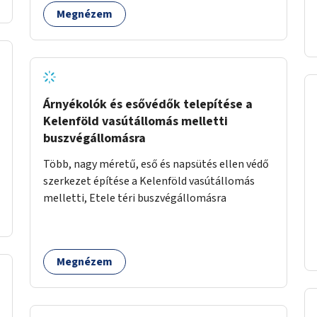
fenntartási konstrukció kidolgozása; egyéb
Megnézem
kapcsolt szolgáltatások (pl. ivókút,
telefontöltés).
Árnyékolók és esővédők telepítése a
Kelenföld vasútállomás melletti
buszvégállomásra
Több, nagy méretű, eső és napsütés ellen védő
szerkezet építése a Kelenföld vasútállomás
melletti, Etele téri buszvégállomásra
Megnézem