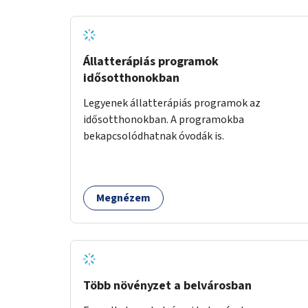
Állatterápiás programok
idősotthonokban
Legyenek állatterápiás programok az
idősotthonokban. A programokba
bekapcsolódhatnak óvodák is.
Megnézem
Több növényzet a belvárosban