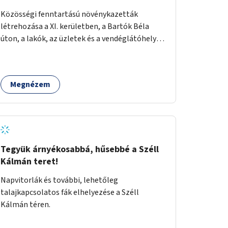
Közösségi fenntartású növénykazetták
létrehozása a XI. kerületben, a Bartók Béla
úton, a lakók, az üzletek és a vendéglátóhelyek
együttműködésével.
Megnézem
Tegyük árnyékosabbá, hűsebbé a Széll
Kálmán teret!
Napvitorlák és további, lehetőleg
talajkapcsolatos fák elhelyezése a Széll
Kálmán téren.