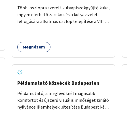
Több, oszlopra szerelt kutyapiszokgyűjtő kuka,
ingyen elérhető zacskók és a kutyavizelet
felfogására alkalmas oszlop telepítése a VIII.
kerületben a Magdolnanegyed és a
Palotanegyed néhány pontján, pilot jelleggel.
Megnézem
Példamutató közvécék Budapesten
Példamutató, a meglévőknél magasabb
komfortot és újszerű vizuális minőséget kínáló
nyilvános illemhelyek létesítése Budapest két
pontján. Extrák: Elektronikus, okos fizetési
lehetőség vagy ingyenesség; újszerű