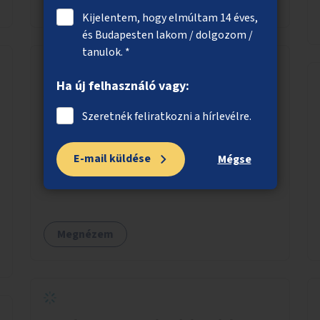
Megnézem
Kijelentem, hogy elmúltam 14 éves,
és Budapesten lakom / dolgozom /
tanulok. *
Ha új felhasználó vagy:
Átjárási lehetőség a Duna-parti
sétányra a Haller utcánál
Szeretnék feliratkozni a hírlevélre.
A Haller utca vonalában lévő soha el nem
készült aluljáró befejezése, ezáltal az átjárás
E-mail küldése
Mégse
biztosítása a HÉV-vágányok Duna felőli
oldalára.
Megnézem