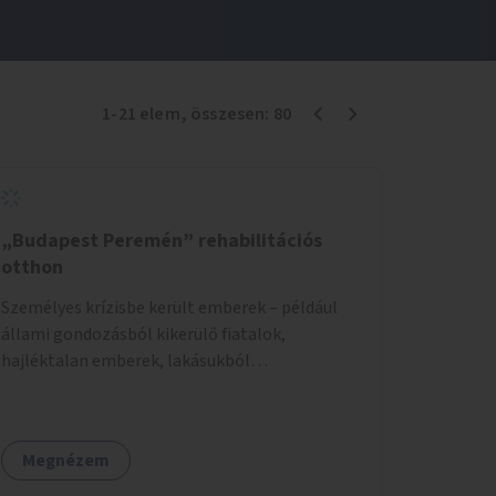
1
-
21
elem
, összesen:
80
„Budapest Peremén” rehabilitációs
otthon
Személyes krízisbe került emberek – például
állami gondozásból kikerülő fiatalok,
hajléktalan emberek, lakásukból
kilakoltatottak, szenvedélybetegségükből
kijönni szándékozók – számára rehabilitációs
otthon megteremtése Budapest valamely
Megnézem
peremkerületén, civil/szakmai szervezeti
háttérrel. A program a közvetlen segítségen,