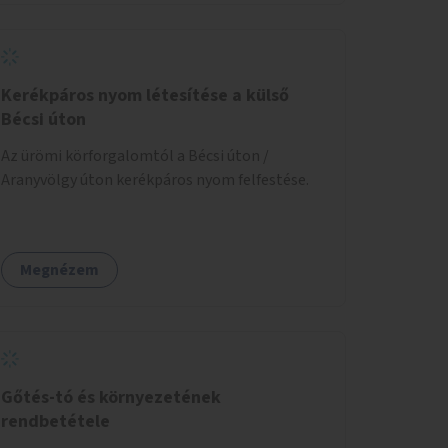
biztonságnyújtáson kívül gazdálkodásba is
bevonja az ott lévő személyeket, és egyben a
környezettudatos és fenntartható élettel
kapcsolatos szemléletformálást is céljának
Kerékpáros nyom létesítése a külső
tekinti.
Bécsi úton
Az ürömi körforgalomtól a Bécsi úton /
Aranyvölgy úton kerékpáros nyom felfestése.
Megnézem
Gőtés-tó és környezetének
rendbetétele