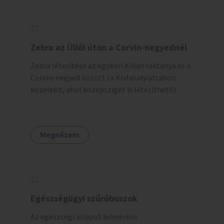
Zebra az Üllői úton a Corvin-negyednél
Zebra létesítése az egykori Kilián laktanya és a
Corvin-negyed között (a Kisfaludy utcához
közelebb, ahol középsziget is létesíthető).
Megnézem
Egészségügyi szűrőbuszok
Az egészségi állapot felmérése