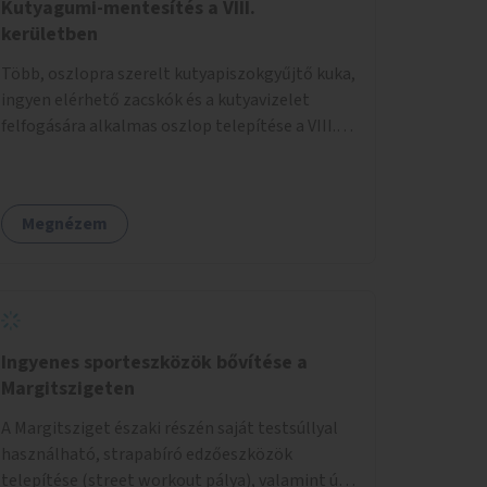
Kutyagumi-mentesítés a VIII.
kerületben
Több, oszlopra szerelt kutyapiszokgyűjtő kuka,
ingyen elérhető zacskók és a kutyavizelet
felfogására alkalmas oszlop telepítése a VIII.
kerületben a Magdolnanegyed és a
Palotanegyed néhány pontján, pilot jelleggel.
Megnézem
Ingyenes sporteszközök bővítése a
Margitszigeten
A Margitsziget északi részén saját testsúllyal
használható, strapabíró edzőeszközök
telepítése (street workout pálya), valamint új