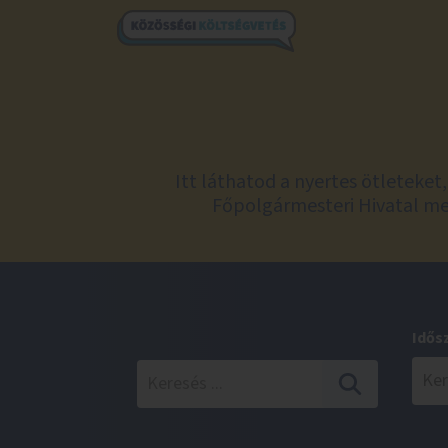
Itt láthatod a nyertes ötleteke
Főpolgármesteri Hivatal meg
Idős