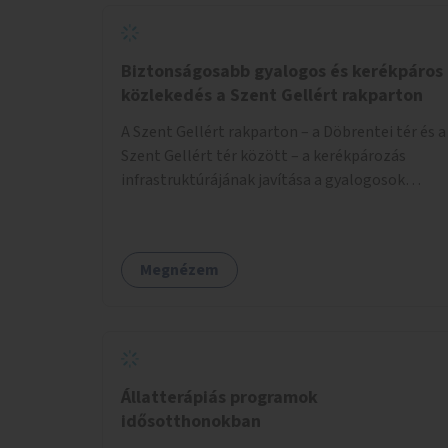
Biztonságosabb gyalogos és kerékpáros
közlekedés a Szent Gellért rakparton
A Szent Gellért rakparton – a Döbrentei tér és a
Szent Gellért tér között – a kerékpározás
infrastruktúrájának javítása a gyalogosok
érdekében is.
Megnézem
Állatterápiás programok
idősotthonokban