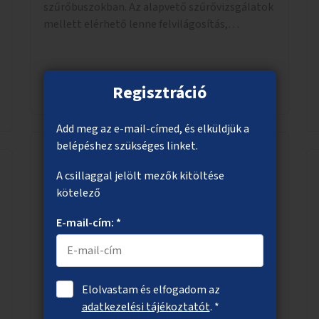
szűrőbuszokban. Az alapvető szűrővizsgálatok
mellett elérhető lenne felvilágosítás,
egészségügyi tanácsadás, a szexuális úton
terjedő betegségek szűrése és a
szenvedélybetegek támogatása.
Megnézem
Regisztráció
Add meg az e-mail-címed, és elküldjük a
belépéshez szükséges linket.
A csillaggal jelölt mezők kitöltése
Talajtakaró növények a Bartók Béla út
kötelező
fáihoz
Közösségi fenntartású növénykazetták
E-mail-cím: *
létrehozása a XI. kerületben, a Bartók Béla
úton, a lakók, az üzletek és a vendéglátóhelyek
együttműködésével.
Elolvastam és elfogadom az
adatkezelési tájékoztatót
. *