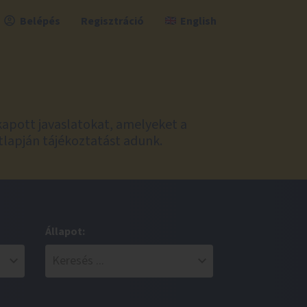
Belépés
Regisztráció
English
kapott javaslatokat, amelyeket a
tlapján tájékoztatást adunk.
Állapot: