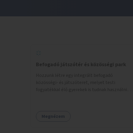
Befogadó játszótér és közösségi park
Hozzunk létre egy integrált befogadó
közösségi- és játszóteret, melyet testi
fogyatékkal élő gyerekek is tudnak használni.
Ennek helyszínéül a XVIII. kerület Turul-park
területe lenne megfelelő, mely mind
elérhetőségét, mind infrastrukturális
Megnézem
adottságait tekintve alkalmas egy új játszótér
kialakítására.