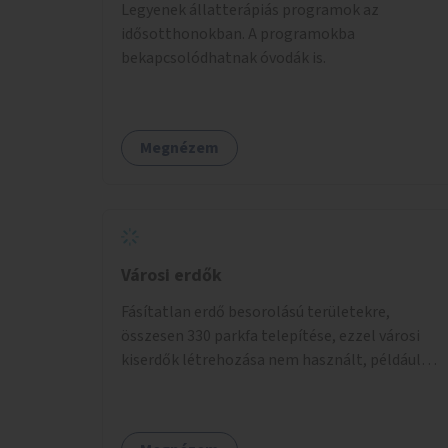
Legyenek állatterápiás programok az
idősotthonokban. A programokba
bekapcsolódhatnak óvodák is.
Megnézem
Városi erdők
Fásítatlan erdő besorolású területekre,
összesen 330 parkfa telepítése, ezzel városi
kiserdők létrehozása nem használt, például
rozsdaövezeti telkeken, 3 év gondozással.