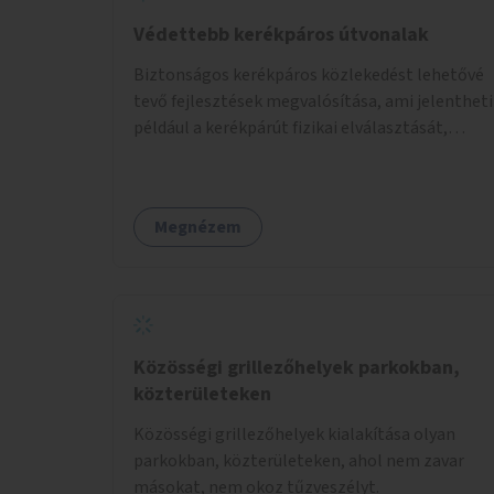
Védettebb kerékpáros útvonalak
Biztonságos kerékpáros közlekedést lehetővé
tevő fejlesztések megvalósítása, ami jelentheti
például a kerékpárút fizikai elválasztását,
szintbeli kiemelését, optikai jelölését, az
indirekt balra kanyarodási lehetőség jelölését –
különösen a veszélyesebb kereszteződésekben,
Megnézem
vagy akár egyes egyirányú utcák megnyitását
szembeforgalmú kerékpározásra.
Közösségi grillezőhelyek parkokban,
közterületeken
Közösségi grillezőhelyek kialakítása olyan
parkokban, közterületeken, ahol nem zavar
másokat, nem okoz tűzveszélyt.