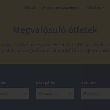
Mi ez?
Hírek, rendezvények
Ötletek
Megvalósuló ötletek
t, vagyis azokat az egyes években legtöbb szavazatot 
valósít. A megvalósulás állapotáról a projektek ada
zak:
Kategória:
Kerület: