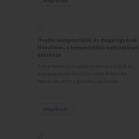
Megnézem
Óvodai komposztálók és magaságyások
létesítése, a komposztálás kultúrájának
erősítése
Erre jelentkező óvodákban komposztálók és
magaságyások létesítése olyan felkészítő
képzéssel, amin a gyerekek, az óvodai
pedagógusok és a szülők is részt vehetnek.
Megnézem