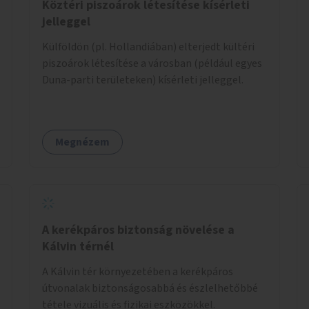
Köztéri piszoárok létesítése kísérleti
jelleggel
Külföldön (pl. Hollandiában) elterjedt kültéri
piszoárok létesítése a városban (például egyes
Duna-parti területeken) kísérleti jelleggel.
Megnézem
A kerékpáros biztonság növelése a
Kálvin térnél
A Kálvin tér környezetében a kerékpáros
útvonalak biztonságosabbá és észlelhetőbbé
tétele vizuális és fizikai eszközökkel.