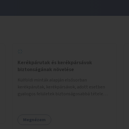
Kerékpárutak és kerékpársávok
biztonságának növelése
Külföldi minták alapján elsősorban
kerékpárutak, kerékpársávok, adott esetben
gyalogos felületek biztonságosabbá tétele
kísérleti kiegészítő fejlesztésekkel (terelők,
műanyag elválasztó elemek, több és jobban
látható felfestés stb.)
Megnézem