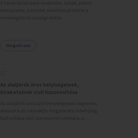
A tavak körüli park rendezése, kukák, padok
kihelyezése, a terület alkalmassá tétele a
minőségibb közösségi életre.
Megnézem
Az aluljárók üres helyiségeinek,
kirakatainak civil hasznosítása
Az aluljárók üres üzlethelyiségeiben ingyenes,
dekoratív és interaktív megjelenési lehetőség
biztosítása civil szervezetek számára, a
társadalmi felelősségvállalás jegyében. A cél,
hogy közérdekű, segítő tevékenységeket