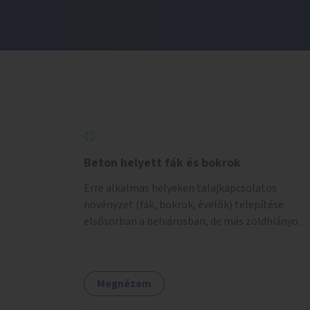
Beton helyett fák és bokrok
Erre alkalmas helyeken talajkapcsolatos
növényzet (fák, bokrok, évelők) telepítése
elsősorban a belvárosban, de más zöldhiányos
városrészekben is.
Megnézem