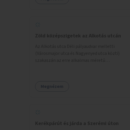
Zöld középszigetek az Alkotás utcán
Az Alkotás utca Déli pályaudvar melletti
(Városmajor utca és Nagyenyed utca közti)
szakaszán az erre alkalmas méretű
középszigetek zöldítése.
Megnézem
Kerékpárút és járda a Szerémi úton