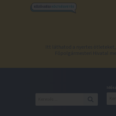
Itt láthatod a nyertes ötleteke
Főpolgármesteri Hivatal meg
Idős