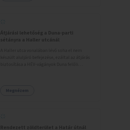
Átjárási lehetőség a Duna-parti
sétányra a Haller utcánál
A Haller utca vonalában lévő soha el nem
készült aluljáró befejezése, ezáltal az átjárás
biztosítása a HÉV-vágányok Duna felőli
oldalára.
Megnézem
Rendezett zöldterület a Határ útnál