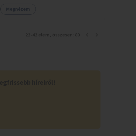
Megnézem
22
-
42
elem
, összesen:
80
egfrissebb híreiről!