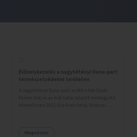
Élőhelykezelés a nagytétényi Duna-part
természetvédelmi területen
A nagytétényi Duna-part az M0-s híd (Deák
Ferenc híd) és az érdi határ között mintegy 4,5
kilométeren 2022 óta élvez helyi, fővárosi
védelmet. Ehhez kapcsolódóan javasoljuk a
terület élőhelykezelését, a tájidegen, invazív
fajok ritkítását, visszaszorítását.
Megnézem