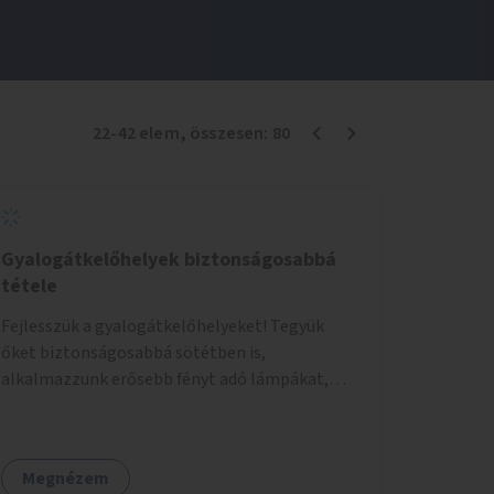
22
-
42
elem
, összesen:
80
Gyalogátkelőhelyek biztonságosabbá
tétele
Fejlesszük a gyalogátkelőhelyeket! Tegyük
őket biztonságosabbá sötétben is,
alkalmazzunk erősebb fényt adó lámpákat,
helyezzünk ki hangjelzést adó készülékeket és
taktilis jelzéseket a vakok és gyengénlátók
számára.
Megnézem