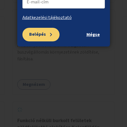
Adatkezelési tájékoztató
Kőbánya alsó, Liget tér fásítása,
Belépés
Mégse
zöldítése
A Kőbánya alsóként ismert Liget téri
buszvégállomás környezetének zöldítése,
fásítása.
Megnézem
Funkció nélküli burkolt felületek