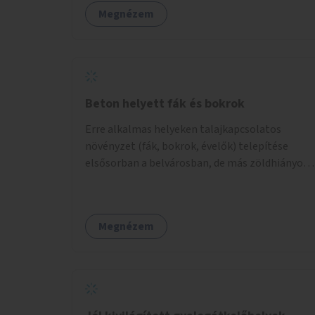
Megnézem
Beton helyett fák és bokrok
Erre alkalmas helyeken talajkapcsolatos
növényzet (fák, bokrok, évelők) telepítése
elsősorban a belvárosban, de más zöldhiányos
városrészekben is.
Megnézem