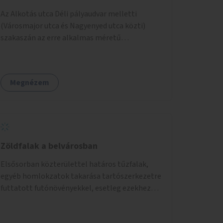
Az Alkotás utca Déli pályaudvar melletti
(Városmajor utca és Nagyenyed utca közti)
szakaszán az erre alkalmas méretű
középszigetek zöldítése.
Megnézem
Zöldfalak a belvárosban
Elsősorban közterülettel határos tűzfalak,
egyéb homlokzatok takarása tartószerkezetre
futtatott futónövényekkel, esetleg ezekhez
kapcsolódóan lugasok kialakítása. Ezzel olyan
belvárosi helyszíneken növelhető a