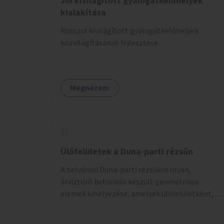
Jól kivilágított gyalogátkelőhelyek
kialakítása
Rosszul kivilágított gyalogátkelőhelyek
közvilágításának fejlesztése.
Megnézem
Ülőfelületek a Duna-parti rézsűn
A belvárosi Duna-parti rézsűkre olyan,
árvíztűrő betonból készült geometrikus
elemek kihelyezése, amelyek ülőfelületként,
asztalként és lépcsőként is – valamint néhány
esetben extra funkcióval (kutyaitató, grill) –