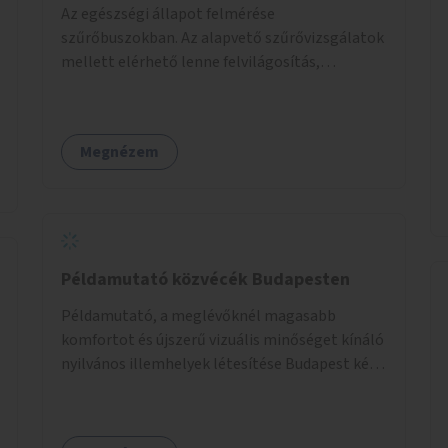
Az egészségi állapot felmérése
szűrőbuszokban. Az alapvető szűrővizsgálatok
mellett elérhető lenne felvilágosítás,
egészségügyi tanácsadás, a szexuális úton
terjedő betegségek szűrése és a
szenvedélybetegek támogatása.
Megnézem
Példamutató közvécék Budapesten
Példamutató, a meglévőknél magasabb
komfortot és újszerű vizuális minőséget kínáló
nyilvános illemhelyek létesítése Budapest két
pontján. Extrák: Elektronikus, okos fizetési
lehetőség vagy ingyenesség; újszerű
fenntartási konstrukció kidolgozása; egyéb