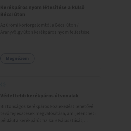
Kerékpáros nyom létesítése a külső
Bécsi úton
Az ürömi körforgalomtól a Bécsi úton /
Aranyvölgy úton kerékpáros nyom felfestése.
Megnézem
Védettebb kerékpáros útvonalak
Biztonságos kerékpáros közlekedést lehetővé
tevő fejlesztések megvalósítása, ami jelentheti
például a kerékpárút fizikai elválasztását,
szintbeli kiemelését, optikai jelölését, az