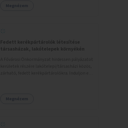
zöldfelületek mennyisége, ahol helyhiány
Megnézem
miatt másra nincs lehetőség.
Fedett kerékpártárolók létesítése
társasházak, lakótelepek környékén
A Fővárosi Önkormányzat hirdessen pályázatot
kerületek részére lakótelepi/társasházi közös,
zárható, fedett kerékpártárolókra. Induljon egy
mintaprojekt, amelynek alapján fel lehet
mérni, milyen feladatokkal jár a kerület
számára az üzemeltetés.
Megnézem