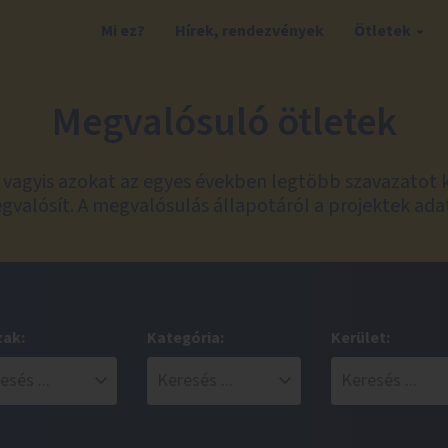
Mi ez?
Hírek, rendezvények
Ötletek
Megvalósuló ötletek
t, vagyis azokat az egyes években legtöbb szavazatot 
valósít. A megvalósulás állapotáról a projektek ada
zak:
Kategória:
Kerület: