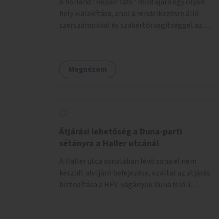
A holland "Repair café" mintájára egy olyan
hely kialakítása, ahol a rendelkezésre álló
szerszámokkal és szakértői segítséggel az
ember maga megjavíthat elromlott tárgyakat.
A műhely egyben találkozóhely is, lehetőség
arra, hogy a közösség tagjai is segítsenek
Megnézem
egymásnak, megosszák tudásukat.
Átjárási lehetőség a Duna-parti
sétányra a Haller utcánál
A Haller utca vonalában lévő soha el nem
készült aluljáró befejezése, ezáltal az átjárás
biztosítása a HÉV-vágányok Duna felőli
oldalára.