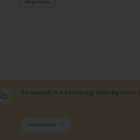
Megnézem
kapcsolt szolgáltatások (pl. ivókút,
telefontöltés).
Ne maradj le a közösségi költségvetés l
Feliratkozás