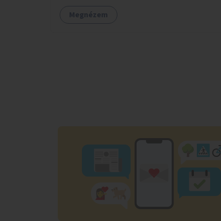
használhatók. Civilek bevonása a fenntartásba.
Megnézem