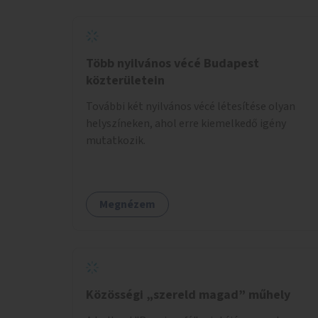
Több nyilvános vécé Budapest
közterületein
További két nyilvános vécé létesítése olyan
helyszíneken, ahol erre kiemelkedő igény
mutatkozik.
Megnézem
Közösségi „szereld magad” műhely