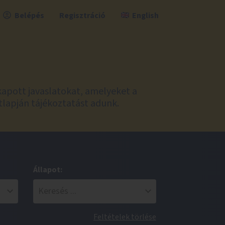
Belépés
Regisztráció
English
kapott javaslatokat, amelyeket a
tlapján tájékoztatást adunk.
Állapot:
Feltételek törlése