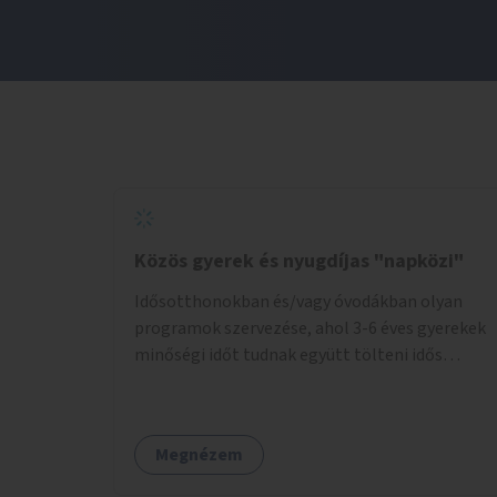
Közös gyerek és nyugdíjas "napközi"
Idősotthonokban és/vagy óvodákban olyan
programok szervezése, ahol 3-6 éves gyerekek
minőségi időt tudnak együtt tölteni idős
emberekkel, akik társaságra, beszélgetésre
vágynak.
Megnézem