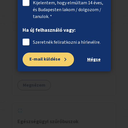
Kijelentem, hogy elmúltam 14 éves,
és Budapesten lakom / dolgozom /
Megnézem
tanulok. *
Ha új felhasználó vagy:
Szeretnék feliratkozni a hírlevélre.
Közvécé a Kálvin téri aluljáróba
E-mail küldése
A Kálvin téri aluljáróban közvécé kialakítása.
Mégse
Megnézem
Egészségügyi szűrőbuszok