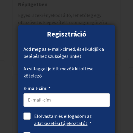
Népligetben
Egyedi szekrényekből álló, lehetőleg egy
öltözővel is kiegészített csomagmegőrző a
Margitszigeten, illetve a Népligetben.
Regisztráció
Add meg az e-mail-címed, és elküldjük a
Megnézem
belépéshez szükséges linket.
A csillaggal jelölt mezők kitöltése
kötelező
E-mail-cím: *
Gyalogosátkelő az Astoriánál
Létesüljön az Astoriánál a Rákóczi utat
keresztező gyalogosátkelő, mert nagy igény
Elolvastam és elfogadom az
van rá.
adatkezelési tájékoztatót
. *