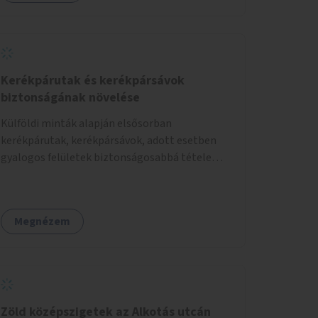
Kerékpárutak és kerékpársávok
biztonságának növelése
Külföldi minták alapján elsősorban
kerékpárutak, kerékpársávok, adott esetben
gyalogos felületek biztonságosabbá tétele
kísérleti kiegészítő fejlesztésekkel (terelők,
műanyag elválasztó elemek, több és jobban
látható felfestés stb.)
Megnézem
Zöld középszigetek az Alkotás utcán