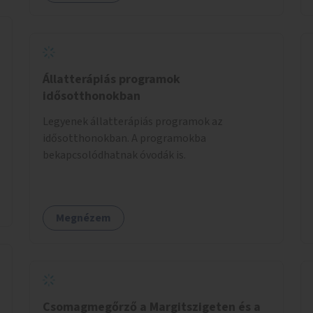
Állatterápiás programok
idősotthonokban
Legyenek állatterápiás programok az
idősotthonokban. A programokba
bekapcsolódhatnak óvodák is.
Megnézem
Csomagmegőrző a Margitszigeten és a