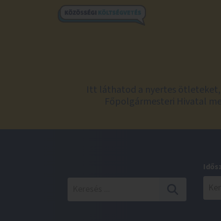
Itt láthatod a nyertes ötleteke
Főpolgármesteri Hivatal meg
Idős