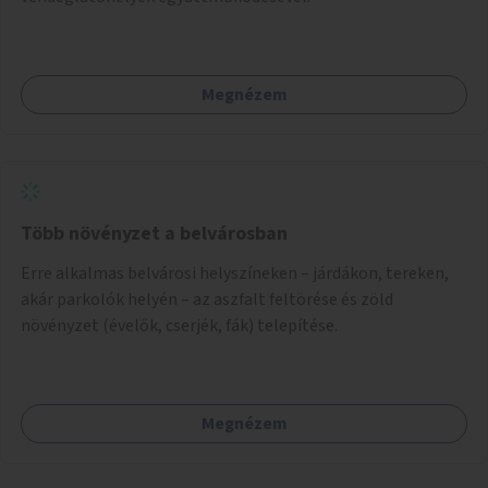
Megnézem
Több növényzet a belvárosban
Erre alkalmas belvárosi helyszíneken – járdákon, tereken,
akár parkolók helyén – az aszfalt feltörése és zöld
növényzet (évelők, cserjék, fák) telepítése.
Megnézem