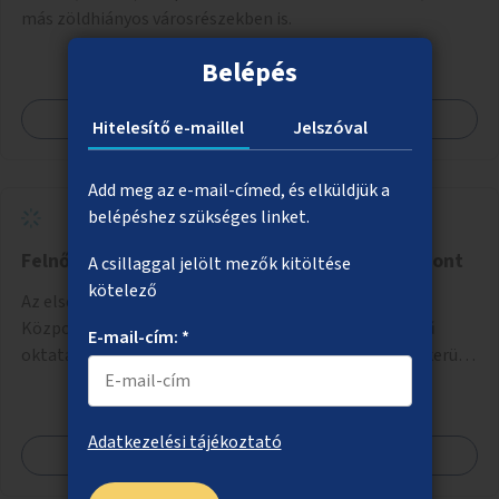
más zöldhiányos városrészekben is.
Belépés
Megnézem
Hitelesítő e-maillel
Jelszóval
Add meg az e-mail-címed, és elküldjük a
belépéshez szükséges linket.
Felnőtt Autista Szabadidős és Kulturális Központ
A csillaggal jelölt mezők kitöltése
kötelező
Az első hazai Felnőtt Autista Szabadidős és Kulturális
Központ létrehozása a fővárosban, ahol az alapszintű
E-mail-cím: *
oktatásból, továbbképzésből és a felsőoktatásból kikerülő
autista fiatalok élethosszig tartó támogatásra és
közösségekre találhatnak.
Adatkezelési tájékoztató
Megnézem