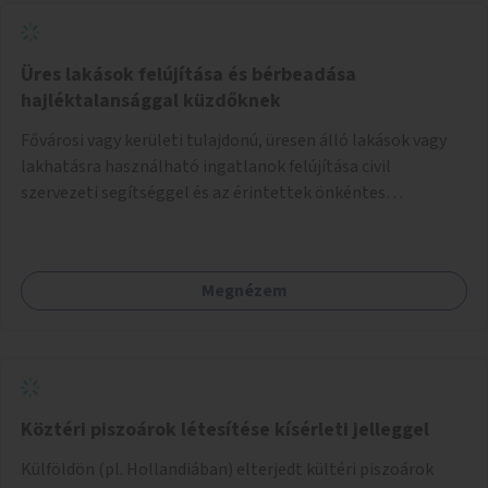
Üres lakások felújítása és bérbeadása
hajléktalansággal küzdőknek
Fővárosi vagy kerületi tulajdonú, üresen álló lakások vagy
lakhatásra használható ingatlanok felújítása civil
szervezeti segítséggel és az érintettek önkéntes
munkájával, majd a kialakított lakások, lakóegységek
bérbeadása rászorulók számára.
Megnézem
Köztéri piszoárok létesítése kísérleti jelleggel
Külföldön (pl. Hollandiában) elterjedt kültéri piszoárok