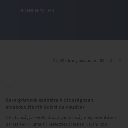
Feltételek törlése
22
-
42
elem
, összesen:
80
Kerékpárosok számára biztonságosan
megközelíthető Keleti pályaudvar
A biztonságos kerékpáros átjárhatóság megteremtése a
Baross tér - Fiumei út kereszteződésben, valamint a