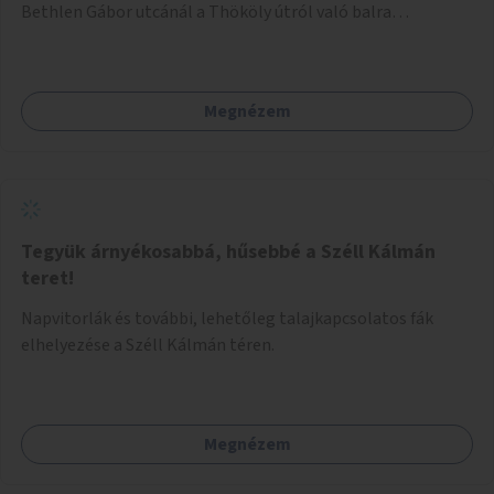
Bethlen Gábor utcánál a Thököly útról való balra
kanyarodás biztosítása a Festetics György utca irányába.
Megnézem
Tegyük árnyékosabbá, hűsebbé a Széll Kálmán
teret!
Napvitorlák és további, lehetőleg talajkapcsolatos fák
elhelyezése a Széll Kálmán téren.
Megnézem