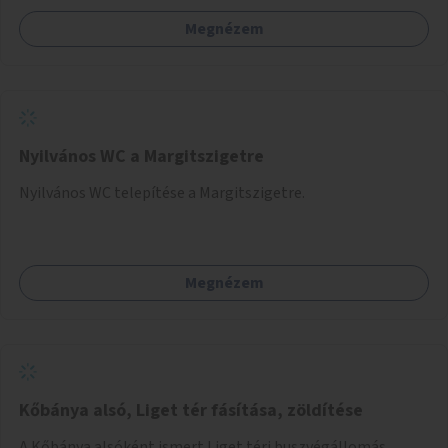
Megnézem
Nyilvános WC a Margitszigetre
Nyilvános WC telepítése a Margitszigetre.
Megnézem
Kőbánya alsó, Liget tér fásítása, zöldítése
A Kőbánya alsóként ismert Liget téri buszvégállomás