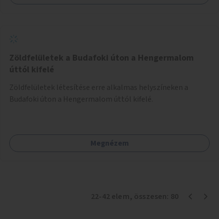
Zöldfelületek a Budafoki úton a Hengermalom
úttól kifelé
Zöldfelületek létesítése erre alkalmas helyszíneken a
Budafoki úton a Hengermalom úttól kifelé.
Megnézem
22
-
42
elem
, összesen:
80