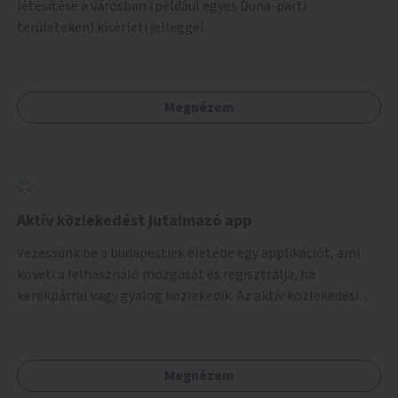
létesítése a városban (például egyes Duna-parti
területeken) kísérleti jelleggel.
Megnézem
Aktív közlekedést jutalmazó app
Vezessünk be a budapestiek életébe egy applikációt, ami
követi a felhasználó mozgását és regisztrálja, ha
kerékpárral vagy gyalog közlekedik. Az aktív közlekedési
formákat virtuálisan jutalmazza, amit az együttműködő
üzleti partnereknél kedvezményekre, ajándékokra válthat a
felhasználó.
Megnézem