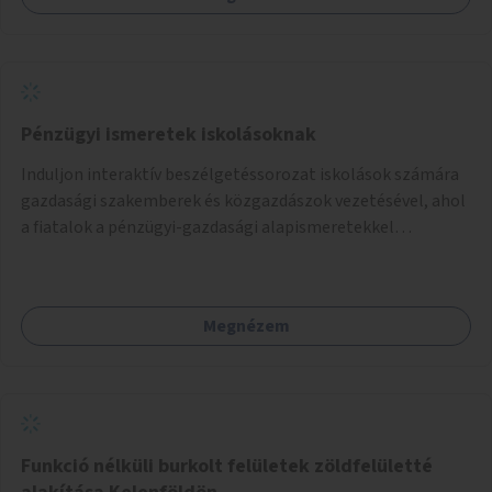
Pénzügyi ismeretek iskolásoknak
Induljon interaktív beszélgetéssorozat iskolások számára
gazdasági szakemberek és közgazdászok vezetésével, ahol
a fiatalok a pénzügyi-gazdasági alapismeretekkel
kapcsolatban tájékozódhatnak. A program többalkalmas
lenne, heti rendszerességgel tartanák iskolai csoportok
számára, önkormányzati intézményben vagy külső
Megnézem
helyszínen iskolai együttműködéssel. A szervezést az
Önkormányzat koordinálná, a tematikát a szakemberek
alakítanák ki, külön figyelmet fordítva a hátrányos helyzetű
gyerekek bevonására is. A program pilot jelleggel indulna,
több korosztály számára.
Funkció nélküli burkolt felületek zöldfelületté