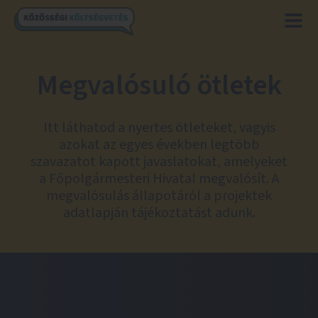
Megvalósuló ötletek
Itt láthatod a nyertes ötleteket, vagyis
azokat az egyes években legtöbb
szavazatot kapott javaslatokat, amelyeket
a Főpolgármesteri Hivatal megvalósít. A
megvalósulás állapotáról a projektek
adatlapján tájékoztatást adunk.