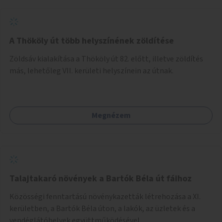
A Thököly út több helyszínének zöldítése
Zöldsáv kialakítása a Thököly út 82. előtt, illetve zöldítés
más, lehetőleg VII. kerületi helyszínein az útnak.
Megnézem
Talajtakaró növények a Bartók Béla út fáihoz
Közösségi fenntartású növénykazetták létrehozása a XI.
kerületben, a Bartók Béla úton, a lakók, az üzletek és a
vendéglátóhelyek együttműködésével.