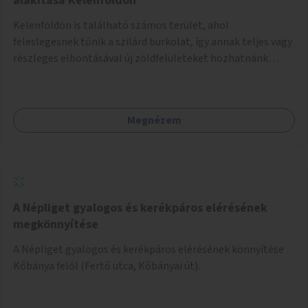
alakítása Kelenföldön
Kelenföldön is található számos terület, ahol
feleslegesnek tűnik a szilárd burkolat, így annak teljes vagy
részleges elbontásával új zöldfelületeket hozhatnánk
létre. Ilyenek például az Etele út 19. és Mérnök utca 32.
közötti, vagy a Fraknó utca 22/b és a Bártfai utca közötti
aszfaltos területek.
Megnézem
A Népliget gyalogos és kerékpáros elérésének
megkönnyítése
A Népliget gyalogos és kerékpáros elérésének könnyítése
Kőbánya felől (Fertő utca, Kőbányai út).