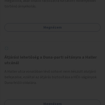
megállóra, akár önálló rácsozatra futtatott növényekkel
történő árnyékolás.
Megnézem
Átjárási lehetőség a Duna-parti sétányra a Haller
utcánál
A Haller utca vonalában lévő soha el nem készült aluljáró
befejezése, ezáltal az átjárás biztosítása a HÉV-vágányok
Duna felőli oldalára.
Megnézem