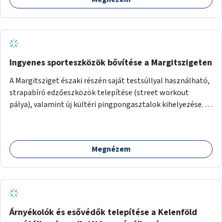
Ingyenes sporteszközök bővítése a Margitszigeten
A Margitsziget északi részén saját testsúllyal használható,
strapabíró edzőeszközök telepítése (street workout
pálya), valamint új kültéri pingpongasztalok kihelyezése. A
meglévő fitneszterület jelenleg alig felszerelt, így
kihasználatlan. A pingpongasztalok telepítésével egy
népszerű, ingyenes sportolási lehetőség válna elérhetővé a
Megnézem
sziget északi felén, ahol jelenleg egyetlen asztal sem
található.
Árnyékolók és esővédők telepítése a Kelenföld