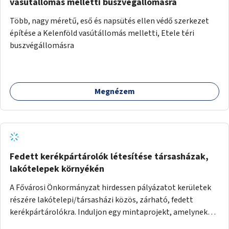
vasútállomás melletti buszvégállomásra
Több, nagy méretű, eső és napsütés ellen védő szerkezet
építése a Kelenföld vasútállomás melletti, Etele téri
buszvégállomásra
Megnézem
Fedett kerékpártárolók létesítése társasházak,
lakótelepek környékén
A Fővárosi Önkormányzat hirdessen pályázatot kerületek
részére lakótelepi/társasházi közös, zárható, fedett
kerékpártárolókra. Induljon egy mintaprojekt, amelynek
alapján fel lehet mérni, milyen feladatokkal jár a kerület