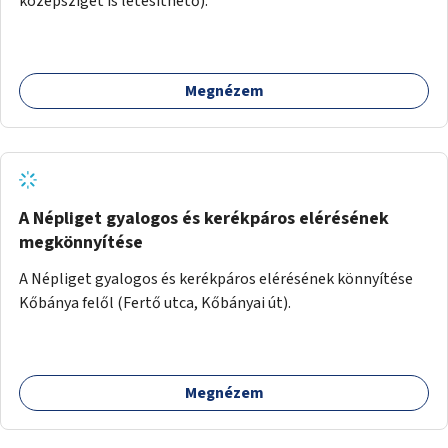
középsziget is létesíthető).
Megnézem
A Népliget gyalogos és kerékpáros elérésének
megkönnyítése
A Népliget gyalogos és kerékpáros elérésének könnyítése
Kőbánya felől (Fertő utca, Kőbányai út).
Megnézem