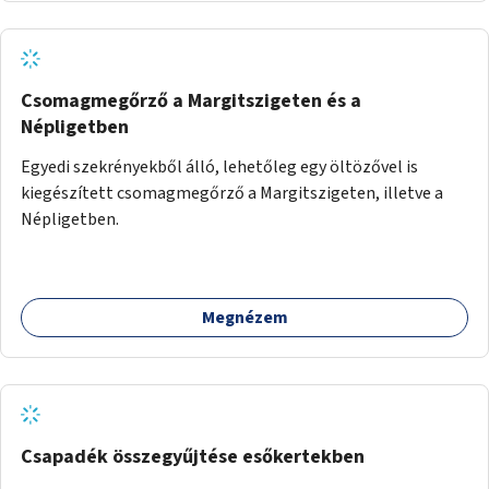
alakítanák ki, külön figyelmet fordítva a hátrányos helyzetű
gyerekek bevonására is. A program pilot jelleggel indulna,
több korosztály számára.
Csomagmegőrző a Margitszigeten és a
Népligetben
Egyedi szekrényekből álló, lehetőleg egy öltözővel is
kiegészített csomagmegőrző a Margitszigeten, illetve a
Népligetben.
Megnézem
Csapadék összegyűjtése esőkertekben