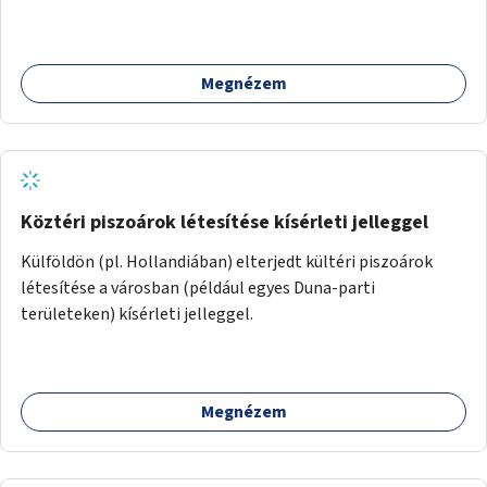
kijönni szándékozók – számára rehabilitációs otthon
megteremtése Budapest valamely peremkerületén,
civil/szakmai szervezeti háttérrel. A program a közvetlen
Megnézem
segítségen, biztonságnyújtáson kívül gazdálkodásba is
bevonja az ott lévő személyeket, és egyben a
környezettudatos és fenntartható élettel kapcsolatos
szemléletformálást is céljának tekinti.
Köztéri piszoárok létesítése kísérleti jelleggel
Külföldön (pl. Hollandiában) elterjedt kültéri piszoárok
létesítése a városban (például egyes Duna-parti
területeken) kísérleti jelleggel.
Megnézem