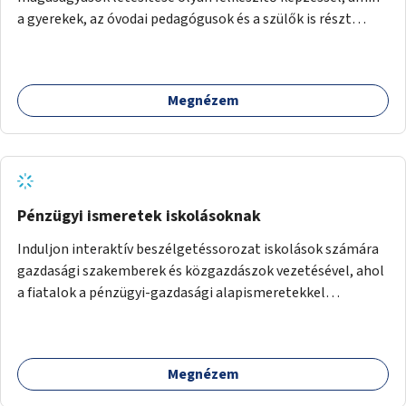
a gyerekek, az óvodai pedagógusok és a szülők is részt
vehetnek.
Megnézem
Pénzügyi ismeretek iskolásoknak
Induljon interaktív beszélgetéssorozat iskolások számára
gazdasági szakemberek és közgazdászok vezetésével, ahol
a fiatalok a pénzügyi-gazdasági alapismeretekkel
kapcsolatban tájékozódhatnak. A program többalkalmas
lenne, heti rendszerességgel tartanák iskolai csoportok
számára, önkormányzati intézményben vagy külső
Megnézem
helyszínen iskolai együttműködéssel. A szervezést az
Önkormányzat koordinálná, a tematikát a szakemberek