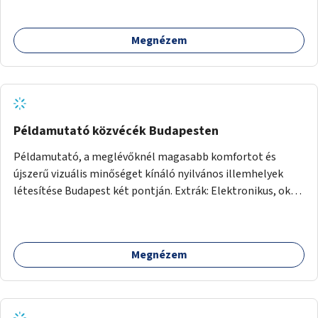
számára az üzemeltetés.
Megnézem
Példamutató közvécék Budapesten
Példamutató, a meglévőknél magasabb komfortot és
újszerű vizuális minőséget kínáló nyilvános illemhelyek
létesítése Budapest két pontján. Extrák: Elektronikus, okos
fizetési lehetőség vagy ingyenesség; újszerű fenntartási
konstrukció kidolgozása; egyéb kapcsolt szolgáltatások
(pl. ivókút, telefontöltés).
Megnézem