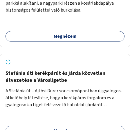
parkká alakítani, a nagyparki részen a kosárlabdapálya
biztonságos felülettel való burkolása.
Megnézem
Stefánia úti kerékpárút és járda közvetlen
átvezetése a Városligetbe
A Stefánia út – Ajtósi Dürer sor csomópontban új gyalogos-
átkelőhely létesítése, hogy a kerékpáros forgalom és a
gyalogosok a Liget felé vezető bal oldali járdáról
közvetlenül átkelhessenek a Városligetbe.