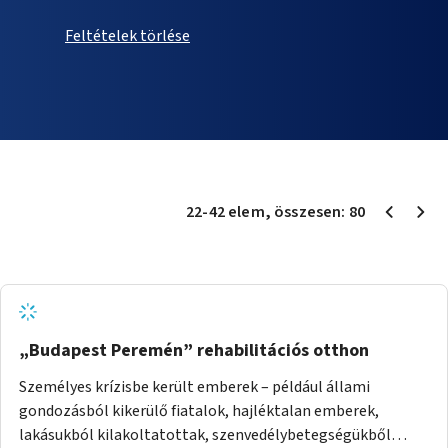
Feltételek törlése
22
-
42
elem
, összesen:
80
„Budapest Peremén” rehabilitációs otthon
Személyes krízisbe került emberek – például állami
gondozásból kikerülő fiatalok, hajléktalan emberek,
lakásukból kilakoltatottak, szenvedélybetegségükből