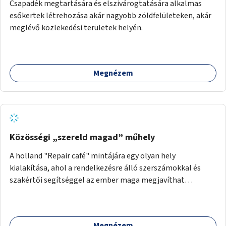
Csapadék megtartására és elszivárogtatására alkalmas
esőkertek létrehozása akár nagyobb zöldfelületeken, akár
meglévő közlekedési területek helyén.
Megnézem
Közösségi „szereld magad” műhely
A holland "Repair café" mintájára egy olyan hely
kialakítása, ahol a rendelkezésre álló szerszámokkal és
szakértői segítséggel az ember maga megjavíthat
elromlott tárgyakat. A műhely egyben találkozóhely is,
lehetőség arra, hogy a közösség tagjai is segítsenek
egymásnak, megosszák tudásukat.
Megnézem