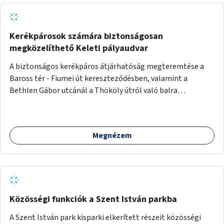
Kerékpárosok számára biztonságosan
megközelíthető Keleti pályaudvar
A biztonságos kerékpáros átjárhatóság megteremtése a
Baross tér - Fiumei út kereszteződésben, valamint a
Bethlen Gábor utcánál a Thököly útról való balra
kanyarodás biztosítása a Festetics György utca irányába.
Megnézem
Közösségi funkciók a Szent István parkba
A Szent István park kisparki elkerített részeit közösségi