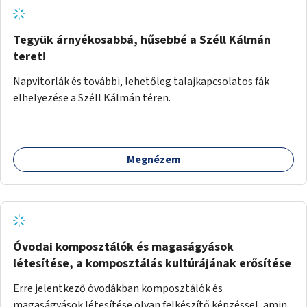
Tegyük árnyékosabbá, hűsebbé a Széll Kálmán
teret!
Napvitorlák és további, lehetőleg talajkapcsolatos fák
elhelyezése a Széll Kálmán téren.
Megnézem
Óvodai komposztálók és magaságyások
létesítése, a komposztálás kultúrájának erősítése
Erre jelentkező óvodákban komposztálók és
magaságyások létesítése olyan felkészítő képzéssel, amin