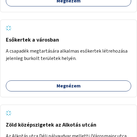
Megnézem
Esőkertek a városban
A csapadék megtartására alkalmas esőkertek létrehozása
jelenleg burkolt területek helyén.
Megnézem
Zöld középszigetek az Alkotás utcán
Az Alkotás utca Déli pályaudvar melletti (Városmajor utca