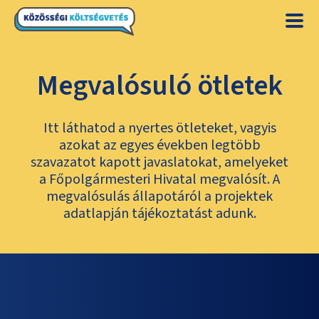
Megvalósuló ötletek
Itt láthatod a nyertes ötleteket, vagyis
azokat az egyes években legtöbb
szavazatot kapott javaslatokat, amelyeket
a Főpolgármesteri Hivatal megvalósít. A
megvalósulás állapotáról a projektek
adatlapján tájékoztatást adunk.