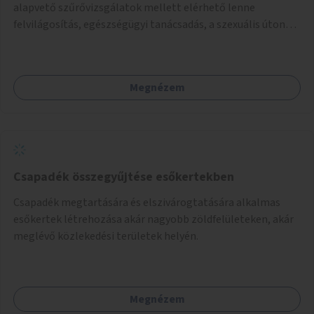
alapvető szűrővizsgálatok mellett elérhető lenne
felvilágosítás, egészségügyi tanácsadás, a szexuális úton
terjedő betegségek szűrése és a szenvedélybetegek
támogatása.
Megnézem
Csapadék összegyűjtése esőkertekben
Csapadék megtartására és elszivárogtatására alkalmas
esőkertek létrehozása akár nagyobb zöldfelületeken, akár
meglévő közlekedési területek helyén.
Megnézem