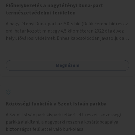
Élőhelykezelés a nagytétényi Duna-part
természetvédelmi területen
A nagytétényi Duna-part az M0-s híd (Deák Ferenc híd) és az
érdi határ között mintegy 4,5 kilométeren 2022 óta élvez
helyi, fővárosi védelmet. Ehhez kapcsolódóan javasoljuk a
terület élőhelykezelését, a tájidegen, invazív fajok
ritkítását, visszaszorítását.
Megnézem
Közösségi funkciók a Szent István parkba
A Szent István park kisparki elkerített részeit közösségi
parkká alakítani, a nagyparki részen a kosárlabdapálya
biztonságos felülettel való burkolása.