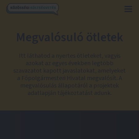
Megvalósuló ötletek
Itt láthatod a nyertes ötleteket, vagyis
azokat az egyes években legtöbb
szavazatot kapott javaslatokat, amelyeket
a Főpolgármesteri Hivatal megvalósít. A
megvalósulás állapotáról a projektek
adatlapján tájékoztatást adunk.