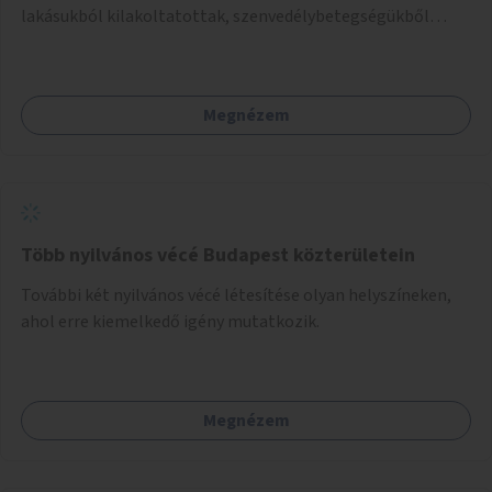
lakásukból kilakoltatottak, szenvedélybetegségükből
kijönni szándékozók – számára rehabilitációs otthon
megteremtése Budapest valamely peremkerületén,
civil/szakmai szervezeti háttérrel. A program a közvetlen
Megnézem
segítségen, biztonságnyújtáson kívül gazdálkodásba is
bevonja az ott lévő személyeket, és egyben a
környezettudatos és fenntartható élettel kapcsolatos
szemléletformálást is céljának tekinti.
Több nyilvános vécé Budapest közterületein
További két nyilvános vécé létesítése olyan helyszíneken,
ahol erre kiemelkedő igény mutatkozik.
Megnézem