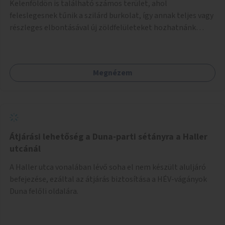
Kelenföldön is található számos terület, ahol
feleslegesnek tűnik a szilárd burkolat, így annak teljes vagy
részleges elbontásával új zöldfelületeket hozhatnánk
létre. Ilyenek például az Etele út 19. és Mérnök utca 32.
közötti, vagy a Fraknó utca 22/b és a Bártfai utca közötti
aszfaltos területek.
Megnézem
Átjárási lehetőség a Duna-parti sétányra a Haller
utcánál
A Haller utca vonalában lévő soha el nem készült aluljáró
befejezése, ezáltal az átjárás biztosítása a HÉV-vágányok
Duna felőli oldalára.