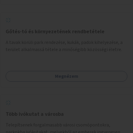
Gőtés-tó és környezetének rendbetétele
A tavak körüli park rendezése, kukák, padok kihelyezése, a
terület alkalmassá tétele a minőségibb közösségi életre.
Megnézem
Több ivókutat a városba
Telepítsenek forgalmasabb városi csomópontokra,
parkokba ivókutakat, melyekből az emberek ingyenesen