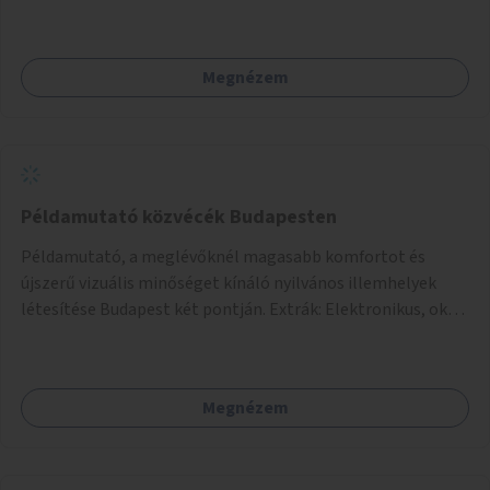
Megnézem
Példamutató közvécék Budapesten
Példamutató, a meglévőknél magasabb komfortot és
újszerű vizuális minőséget kínáló nyilvános illemhelyek
létesítése Budapest két pontján. Extrák: Elektronikus, okos
fizetési lehetőség vagy ingyenesség; újszerű fenntartási
konstrukció kidolgozása; egyéb kapcsolt szolgáltatások
(pl. ivókút, telefontöltés).
Megnézem