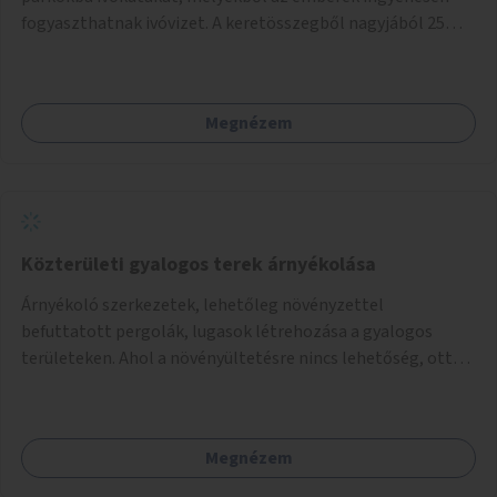
fogyaszthatnak ivóvizet. A keretösszegből nagyjából 25
ivókút telepítése lehetséges.
Megnézem
Közterületi gyalogos terek árnyékolása
Árnyékoló szerkezetek, lehetőleg növényzettel
befuttatott pergolák, lugasok létrehozása a gyalogos
területeken. Ahol a növényültetésre nincs lehetőség, ott
akár dézsából felfutó futónövényzet alkalmazása, legvégső
megoldásként napvitorlák felszerelése.
Megnézem