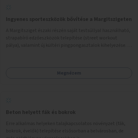
Ingyenes sporteszközök bővítése a Margitszigeten
A Margitsziget északi részén saját testsúllyal használható,
strapabíró edzőeszközök telepítése (street workout
pálya), valamint új kültéri pingpongasztalok kihelyezése. A
meglévő fitneszterület jelenleg alig felszerelt, így
kihasználatlan. A pingpongasztalok telepítésével egy
népszerű, ingyenes sportolási lehetőség válna elérhetővé a
Megnézem
sziget északi felén, ahol jelenleg egyetlen asztal sem
található.
Beton helyett fák és bokrok
Erre alkalmas helyeken talajkapcsolatos növényzet (fák,
bokrok, évelők) telepítése elsősorban a belvárosban, de