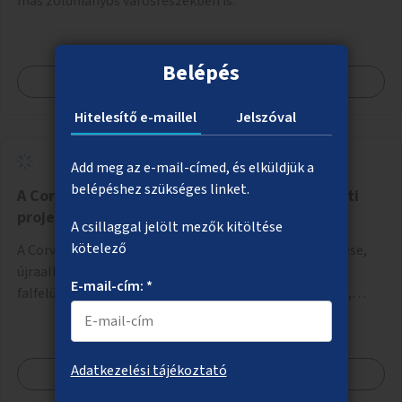
más zöldhiányos városrészekben is.
Belépés
Megnézem
Hitelesítő e-maillel
Jelszóval
Add meg az e-mail-címed, és elküldjük a
belépéshez szükséges linket.
A Corvin-negyed aluljáró megújítása művészeti
projektként
A csillaggal jelölt mezők kitöltése
kötelező
A Corvin-negyed aluljáró vizuális összképének rendezése,
újraalkotása a kortárs design keretében, például a
E-mail-cím: *
falfelületek festésével vagy kiállítóterek létesítésével,
amelyekben kortárs designerek, művészek, tervezők
alkotásai, termékei jelenhetnének meg alkalmat adva a
bemutatkozásra, szélesebb körben való ismertségre.
Adatkezelési tájékoztató
Megnézem