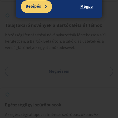
Belépés
Mégse
Talajtakaró növények a Bartók Béla út fáihoz
Közösségi fenntartású növénykazetták létrehozása a XI.
kerületben, a Bartók Béla úton, a lakók, az üzletek és a
vendéglátóhelyek együttműködésével.
Megnézem
Egészségügyi szűrőbuszok
Az egészségi állapot felmérése szűrőbuszokban. Az