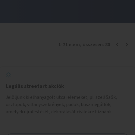
1
-
21
elem
, összesen:
80
Legális streetart akciók
Jelöljünk ki elhanyagolt utcai elemeket, pl. szellőzők,
oszlopok, villanyszekrények, padok, buszmegállók,
amelyek újrafestését, dekorálását civilekre bíznánk.
Támogassuk a közösségi alapon való megújulást a
szükséges eszközökkel.