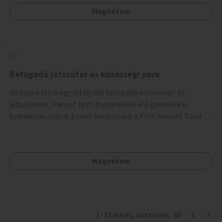
Megnézem
Befogadó játszótér és közösségi park
Hozzunk létre egy integrált befogadó közösségi- és
játszóteret, melyet testi fogyatékkal élő gyerekek is
tudnak használni. Ennek helyszínéül a XVIII. kerület Turul-
park területe lenne megfelelő, mely mind elérhetőségét,
mind infrastrukturális adottságait tekintve alkalmas egy új
játszótér kialakítására.
Megnézem
1
-
21
elem
, összesen:
80