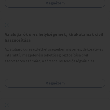
Megnézem
Az aluljárók üres helyiségeinek, kirakatainak civil
hasznosítása
Az aluljárók üres üzlethelyiségeiben ingyenes, dekoratív és
interaktív megjelenési lehetőség biztosítása civil
szervezetek számára, a társadalmi felelősségvállalás
jegyében. A cél, hogy közérdekű, segítő tevékenységeket
mutassanak be látványos, gondolatébresztő formában,
például rajzokkal, kérdésekkel, üzenetküldési lehetőséggel
Megnézem
vagy akciónapokkal – bérleti és közüzemi díjak nélkül, a
jelenlegi elhanyagolt állapot helyett.