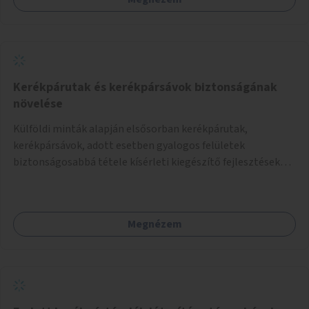
helyszínen iskolai együttműködéssel. A szervezést az
Önkormányzat koordinálná, a tematikát a szakemberek
alakítanák ki, külön figyelmet fordítva a hátrányos helyzetű
gyerekek bevonására is. A program pilot jelleggel indulna,
több korosztály számára.
Kerékpárutak és kerékpársávok biztonságának
növelése
Külföldi minták alapján elsősorban kerékpárutak,
kerékpársávok, adott esetben gyalogos felületek
biztonságosabbá tétele kísérleti kiegészítő fejlesztésekkel
(terelők, műanyag elválasztó elemek, több és jobban
látható felfestés stb.)
Megnézem