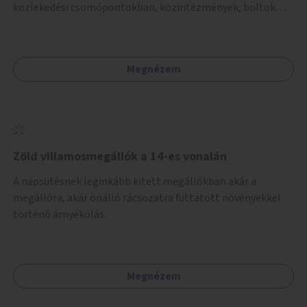
közlekedési csomópontokban, közintézmények, boltok
előtt.
Megnézem
Zöld villamosmegállók a 14-es vonalán
A napsütésnek leginkább kitett megállókban akár a
megállóra, akár önálló rácsozatra futtatott növényekkel
történő árnyékolás.
Megnézem