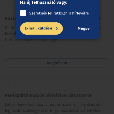
Ha új felhasználó vagy:
Szeretnék feliratkozni a hírlevélre.
Köztéri piszoárok létesítése kísérleti jelleggel
Külföldön (pl. Hollandiában) elterjedt kültéri piszoárok
E-mail küldése
Mégse
létesítése a városban (például egyes Duna-parti
területeken) kísérleti jelleggel.
Megnézem
Kerékpártámaszok létesítése városszerte
Létesüljenek kerékpártámaszok azokon a helyeken, ahol a
leginkább szükség van rá: forgalmas belvárosi helyeken,