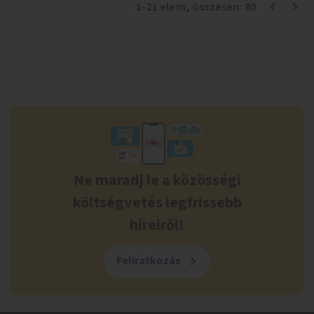
1
-
21
elem
, összesen:
80
Ne maradj le a közösségi
költségvetés legfrissebb
híreiről!
Feliratkozás