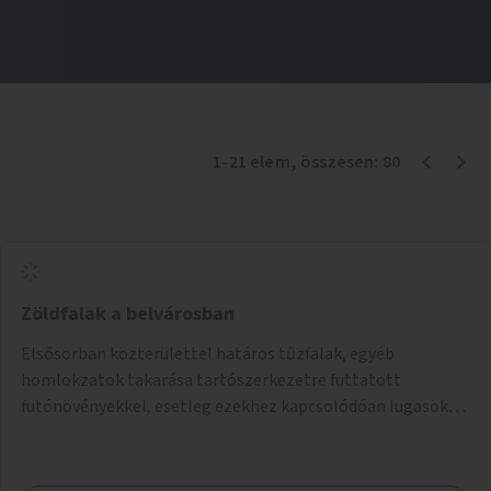
1
-
21
elem
, összesen:
80
Zöldfalak a belvárosban
Elsősorban közterülettel határos tűzfalak, egyéb
homlokzatok takarása tartószerkezetre futtatott
futónövényekkel, esetleg ezekhez kapcsolódóan lugasok
kialakítása. Ezzel olyan belvárosi helyszíneken növelhető a
zöldfelületek mennyisége, ahol helyhiány miatt másra
nincs lehetőség.