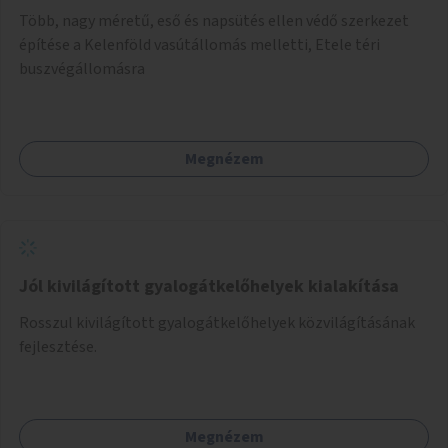
Több, nagy méretű, eső és napsütés ellen védő szerkezet
építése a Kelenföld vasútállomás melletti, Etele téri
buszvégállomásra
Megnézem
Jól kivilágított gyalogátkelőhelyek kialakítása
Rosszul kivilágított gyalogátkelőhelyek közvilágításának
fejlesztése.
Megnézem