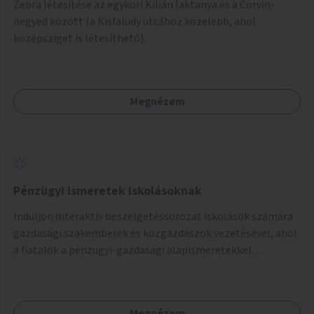
Zebra létesítése az egykori Kilián laktanya és a Corvin-
negyed között (a Kisfaludy utcához közelebb, ahol
középsziget is létesíthető).
Megnézem
Pénzügyi ismeretek iskolásoknak
Induljon interaktív beszélgetéssorozat iskolások számára
gazdasági szakemberek és közgazdászok vezetésével, ahol
a fiatalok a pénzügyi-gazdasági alapismeretekkel
kapcsolatban tájékozódhatnak. A program többalkalmas
lenne, heti rendszerességgel tartanák iskolai csoportok
számára, önkormányzati intézményben vagy külső
Megnézem