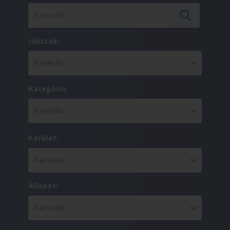
Időszak:
Kategória:
Kerület:
Állapot: