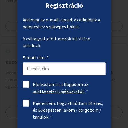
telepítésével.
Regisztráció
Add meg az e-mail-címed, és elküldjük a
Megnézem
belépéshez szükséges linket.
A csillaggal jelölt mezők kitöltése
kötelező
E-mail-cím: *
Közös gyerek és nyugdíjas "napközi"
Idősotthonokban és/vagy óvodákban olyan programok
szervezése, ahol 3-6 éves gyerekek minőségi időt tudnak
Elolvastam és elfogadom az
együtt tölteni idős emberekkel, akik társaságra,
adatkezelési tájékoztatót
. *
beszélgetésre vágynak.
Kijelentem, hogy elmúltam 14 éves,
és Budapesten lakom / dolgozom /
Megnézem
tanulok. *