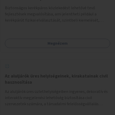
Biztonságos kerékpáros közlekedést lehetővé tevő
fejlesztések megvalósítása, ami jelentheti például a
kerékpárút fizikai elválasztását, szintbeli kiemelését,
optikai jelölését, az indirekt balra kanyarodási lehetőség
jelölését – különösen a veszélyesebb kereszteződésekben,
vagy akár egyes egyirányú utcák megnyitását
Megnézem
szembeforgalmú kerékpározásra.
Az aluljárók üres helyiségeinek, kirakatainak civil
hasznosítása
Az aluljárók üres üzlethelyiségeiben ingyenes, dekoratív és
interaktív megjelenési lehetőség biztosítása civil
szervezetek számára, a társadalmi felelősségvállalás
jegyében. A cél, hogy közérdekű, segítő tevékenységeket