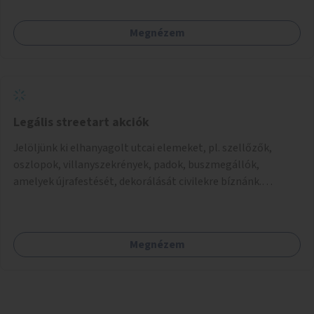
mutassanak be látványos, gondolatébresztő formában,
például rajzokkal, kérdésekkel, üzenetküldési lehetőséggel
Megnézem
vagy akciónapokkal – bérleti és közüzemi díjak nélkül, a
jelenlegi elhanyagolt állapot helyett.
Legális streetart akciók
Jelöljünk ki elhanyagolt utcai elemeket, pl. szellőzők,
oszlopok, villanyszekrények, padok, buszmegállók,
amelyek újrafestését, dekorálását civilekre bíznánk.
Támogassuk a közösségi alapon való megújulást a
szükséges eszközökkel.
Megnézem