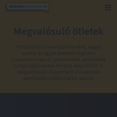
Megvalósuló ötletek
Itt láthatod a nyertes ötleteket, vagyis
azokat az egyes években legtöbb
szavazatot kapott javaslatokat, amelyeket
a Főpolgármesteri Hivatal megvalósít. A
megvalósulás állapotáról a projektek
adatlapján tájékoztatást adunk.