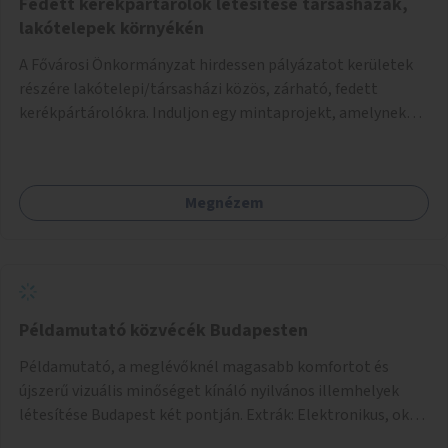
Fedett kerékpártárolók létesítése társasházak,
lakótelepek környékén
A Fővárosi Önkormányzat hirdessen pályázatot kerületek
részére lakótelepi/társasházi közös, zárható, fedett
kerékpártárolókra. Induljon egy mintaprojekt, amelynek
alapján fel lehet mérni, milyen feladatokkal jár a kerület
számára az üzemeltetés.
Megnézem
Példamutató közvécék Budapesten
Példamutató, a meglévőknél magasabb komfortot és
újszerű vizuális minőséget kínáló nyilvános illemhelyek
létesítése Budapest két pontján. Extrák: Elektronikus, okos
fizetési lehetőség vagy ingyenesség; újszerű fenntartási