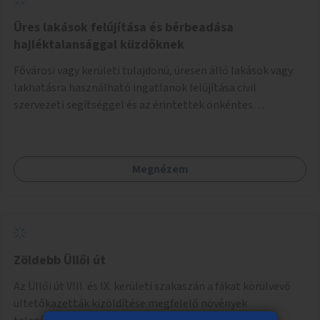
Üres lakások felújítása és bérbeadása
hajléktalansággal küzdőknek
Fővárosi vagy kerületi tulajdonú, üresen álló lakások vagy
lakhatásra használható ingatlanok felújítása civil
szervezeti segítséggel és az érintettek önkéntes
munkájával, majd a kialakított lakások, lakóegységek
bérbeadása rászorulók számára.
Megnézem
Zöldebb Üllői út
Az Üllői út VIII. és IX. kerületi szakaszán a fákat körülvevő
ültetőkazetták kizöldítése megfelelő növények