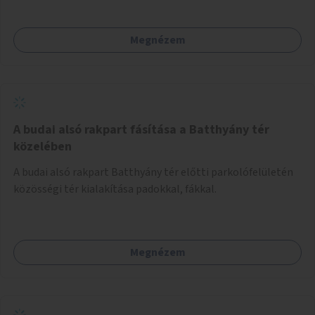
konstrukció kidolgozása; egyéb kapcsolt szolgáltatások
(pl. ivókút, telefontöltés).
Megnézem
A budai alsó rakpart fásítása a Batthyány tér
közelében
A budai alsó rakpart Batthyány tér előtti parkolófelületén
közösségi tér kialakítása padokkal, fákkal.
Megnézem