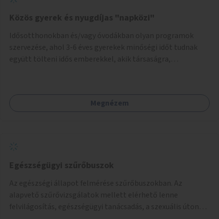
Közös gyerek és nyugdíjas "napközi"
Idősotthonokban és/vagy óvodákban olyan programok
szervezése, ahol 3-6 éves gyerekek minőségi időt tudnak
együtt tölteni idős emberekkel, akik társaságra,
beszélgetésre vágynak.
Megnézem
Egészségügyi szűrőbuszok
Az egészségi állapot felmérése szűrőbuszokban. Az
alapvető szűrővizsgálatok mellett elérhető lenne
felvilágosítás, egészségügyi tanácsadás, a szexuális úton
terjedő betegségek szűrése és a szenvedélybetegek