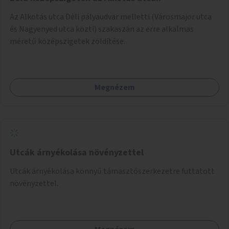
Az Alkotás utca Déli pályaudvar melletti (Városmajor utca
és Nagyenyed utca közti) szakaszán az erre alkalmas
méretű középszigetek zöldítése.
Megnézem
Utcák árnyékolása növényzettel
Utcák árnyékolása könnyű támasztószerkezetre futtatott
növényzettel.