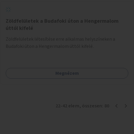
Zöldfelületek a Budafoki úton a Hengermalom
úttól kifelé
Zöldfelületek létesítése erre alkalmas helyszíneken a
Budafoki úton a Hengermalom úttól kifelé.
Megnézem
22
-
42
elem
, összesen:
80