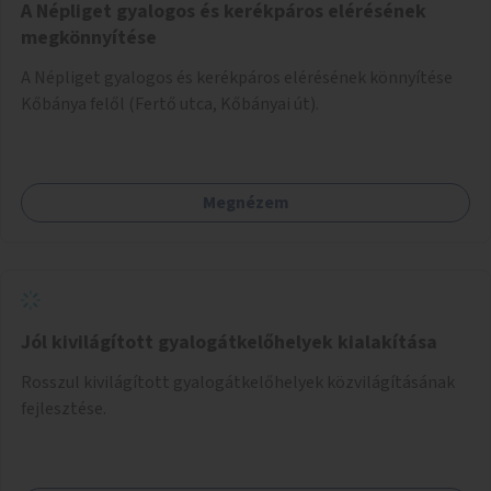
A Népliget gyalogos és kerékpáros elérésének
megkönnyítése
A Népliget gyalogos és kerékpáros elérésének könnyítése
Kőbánya felől (Fertő utca, Kőbányai út).
Megnézem
Jól kivilágított gyalogátkelőhelyek kialakítása
Rosszul kivilágított gyalogátkelőhelyek közvilágításának
fejlesztése.