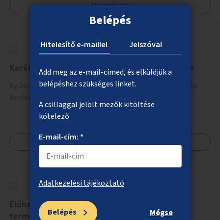
Megnézem
szembeforgalmú kerékpározásra.
Belépés
Hitelesítő e-maillel
Jelszóval
Kerékpáros nyom létesítése a külső Bécsi úton
Add meg az e-mail-címed, és elküldjük a
belépéshez szükséges linket.
Az ürömi körforgalomtól a Bécsi úton / Aranyvölgy úton
kerékpáros nyom felfestése.
A csillaggal jelölt mezők kitöltése
kötelező
E-mail-cím: *
Megnézem
Adatkezelési tájékoztató
Élőhelykezelés a nagytétényi Duna-part
Belépés
Mégse
természetvédelmi területen