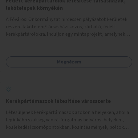
Fedett kerékpártárolók létesítése társasházak,
lakótelepek környékén
A Fővárosi Önkormányzat hirdessen pályázatot kerületek
részére lakótelepi/társasházi közös, zárható, fedett
kerékpártárolókra. Induljon egy mintaprojekt, amelynek
alapján fel lehet mérni, milyen feladatokkal jár a kerület
számára az üzemeltetés.
Megnézem
Kerékpártámaszok létesítése városszerte
Létesüljenek kerékpártámaszok azokon a helyeken, ahol a
leginkább szükség van rá: forgalmas belvárosi helyeken,
közlekedési csomópontokban, közintézmények, boltok
előtt.