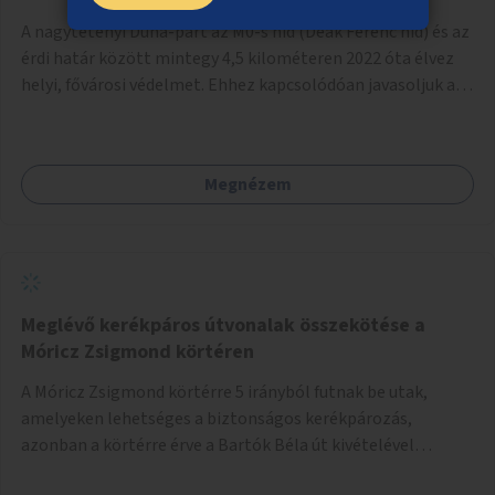
A nagytétényi Duna-part az M0-s híd (Deák Ferenc híd) és az
érdi határ között mintegy 4,5 kilométeren 2022 óta élvez
helyi, fővárosi védelmet. Ehhez kapcsolódóan javasoljuk a
terület élőhelykezelését, a tájidegen, invazív fajok
ritkítását, visszaszorítását.
Megnézem
Meglévő kerékpáros útvonalak összekötése a
Móricz Zsigmond körtéren
A Móricz Zsigmond körtérre 5 irányból futnak be utak,
amelyeken lehetséges a biztonságos kerékpározás,
azonban a körtérre érve a Bartók Béla út kivételével
mindegyik kerékpáros útvonal megszakad. Alakítsuk ki a