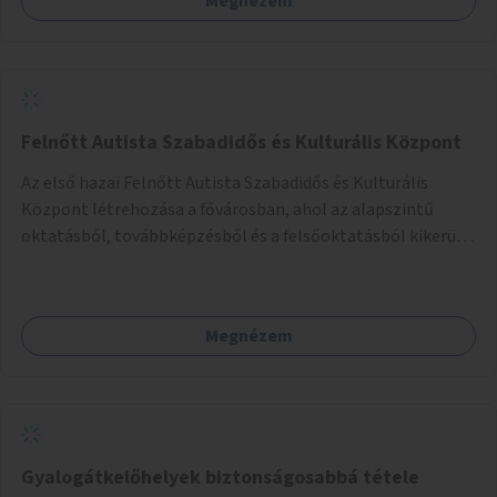
Megnézem
Felnőtt Autista Szabadidős és Kulturális Központ
Az első hazai Felnőtt Autista Szabadidős és Kulturális
Központ létrehozása a fővárosban, ahol az alapszintű
oktatásból, továbbképzésből és a felsőoktatásból kikerülő
autista fiatalok élethosszig tartó támogatásra és
közösségekre találhatnak.
Megnézem
Gyalogátkelőhelyek biztonságosabbá tétele