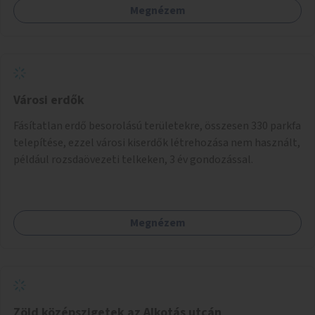
Megnézem
Városi erdők
Fásítatlan erdő besorolású területekre, összesen 330 parkfa
telepítése, ezzel városi kiserdők létrehozása nem használt,
például rozsdaövezeti telkeken, 3 év gondozással.
Megnézem
Zöld középszigetek az Alkotás utcán