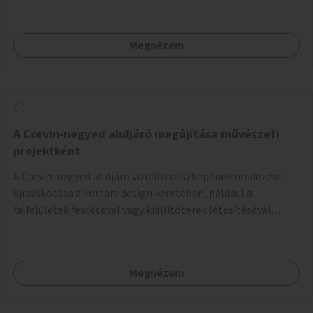
támogatása.
Megnézem
A Corvin-negyed aluljáró megújítása művészeti
projektként
A Corvin-negyed aluljáró vizuális összképének rendezése,
újraalkotása a kortárs design keretében, például a
falfelületek festésével vagy kiállítóterek létesítésével,
amelyekben kortárs designerek, művészek, tervezők
alkotásai, termékei jelenhetnének meg alkalmat adva a
bemutatkozásra, szélesebb körben való ismertségre.
Megnézem