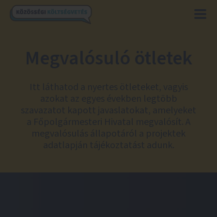
Megvalósuló ötletek
Itt láthatod a nyertes ötleteket, vagyis
azokat az egyes években legtöbb
szavazatot kapott javaslatokat, amelyeket
a Főpolgármesteri Hivatal megvalósít. A
megvalósulás állapotáról a projektek
adatlapján tájékoztatást adunk.