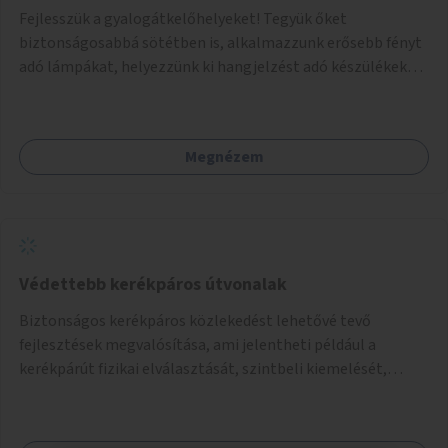
Fejlesszük a gyalogátkelőhelyeket! Tegyük őket
biztonságosabbá sötétben is, alkalmazzunk erősebb fényt
adó lámpákat, helyezzünk ki hangjelzést adó készülékeket
és taktilis jelzéseket a vakok és gyengénlátók számára.
Megnézem
Védettebb kerékpáros útvonalak
Biztonságos kerékpáros közlekedést lehetővé tevő
fejlesztések megvalósítása, ami jelentheti például a
kerékpárút fizikai elválasztását, szintbeli kiemelését,
optikai jelölését, az indirekt balra kanyarodási lehetőség
jelölését – különösen a veszélyesebb kereszteződésekben,
vagy akár egyes egyirányú utcák megnyitását