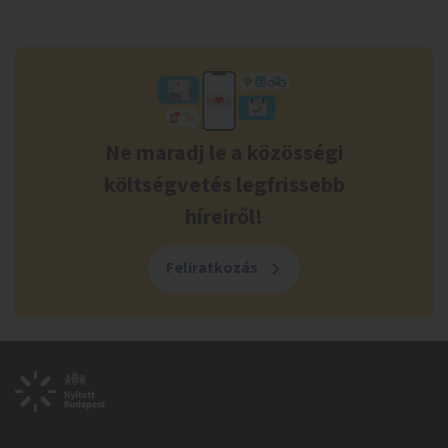
Ne maradj le a közösségi
költségvetés legfrissebb
híreiről!
Feliratkozás