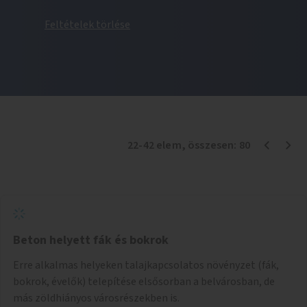
Feltételek törlése
22
-
42
elem
, összesen:
80
Beton helyett fák és bokrok
Erre alkalmas helyeken talajkapcsolatos növényzet (fák,
bokrok, évelők) telepítése elsősorban a belvárosban, de
más zöldhiányos városrészekben is.