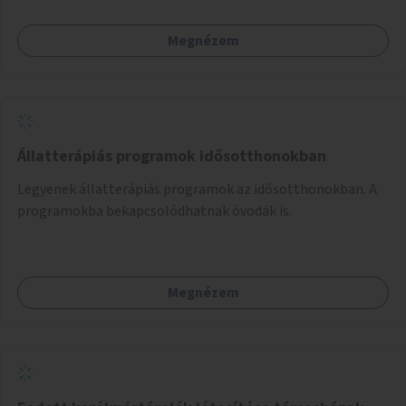
kerékpáros útvonalak összekötését!
Megnézem
Állatterápiás programok idősotthonokban
Legyenek állatterápiás programok az idősotthonokban. A
programokba bekapcsolódhatnak óvodák is.
Megnézem