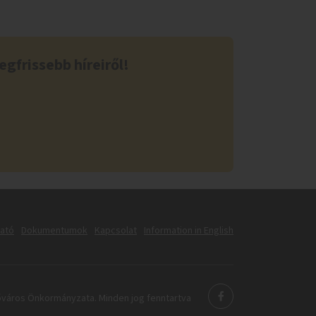
egfrissebb híreiről!
tató
Dokumentumok
Kapcsolat
Information in English
város Önkormányzata. Minden jog fenntartva