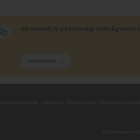
Ne maradj le a közösségi költségvetés l
Feliratkozás
Megvalósuló ötletek
Sütikezelés
Sütitájékoztató
Adatkezelési tájékoz
© 2024 Budapest Fő