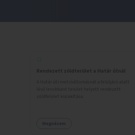
Rendezett zöldterület a Határ útnál
A Határ úti metróállomásnál a felüljáró alatt
lévő lerobbant terület helyett rendezett
zöldfelület kialakítása.
Megnézem