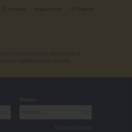
Belépés
Regisztráció
English
kapott javaslatokat, amelyeket a
tlapján tájékoztatást adunk.
Állapot:
Feltételek törlése