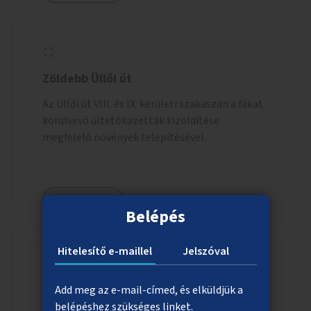
körben való ismertségre.
Zöldebb Üllői út
Az Üllői út VIII. és IX. kerületi szakaszán a fákat
körülvevő ültetőkazetták kizöldítése
megfelelő növények telepítésével.
Megnézem
Belépés
Hitelesítő e-maillel
Jelszóval
Meglévő kerékpáros útvonalak
Add meg az e-mail-címed, és elküldjük a
összekötése a Móricz Zsigmond
belépéshez szükséges linket.