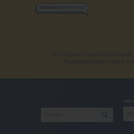
Itt láthatod a nyertes ötleteke
Főpolgármesteri Hivatal meg
Idős