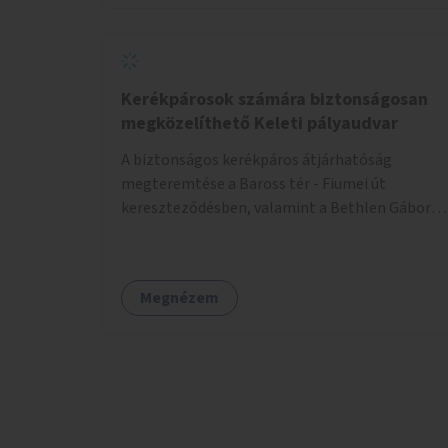
Kerékpárosok számára biztonságosan
megközelíthető Keleti pályaudvar
A biztonságos kerékpáros átjárhatóság
megteremtése a Baross tér - Fiumei út
kereszteződésben, valamint a Bethlen Gábor
utcánál a Thököly útról való balra kanyarodás
biztosítása a Festetics György utca irányába.
Megnézem