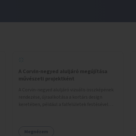
A Corvin-negyed aluljáró megújítása
művészeti projektként
A Corvin-negyed aluljáró vizuális összképének
rendezése, újraalkotása a kortárs design
keretében, például a falfelületek festésével
vagy kiállítóterek létesítésével, amelyekben
kortárs designerek, művészek, tervezők
alkotásai, termékei jelenhetnének meg
Megnézem
alkalmat adva a bemutatkozásra, szélesebb