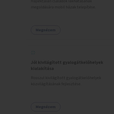
Hajléktalan családok lakhatásának
megoldására mobil házak telepítése.
Megnézem
Jól kivilágított gyalogátkelőhelyek
kialakítása
Rosszul kivilágított gyalogátkelőhelyek
közvilágításának fejlesztése.
Megnézem