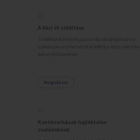
A Váci út zöldítése
Zöldfelület létrehozása a Váci út újlipótvárosi
szakaszán a Lehel utcától kifelé a fasor mentén
beton feltörésével.
Megnézem
Konténerházak hajléktalan
családoknak