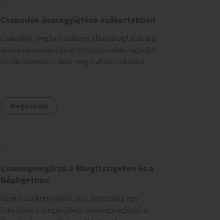
Csapadék összegyűjtése esőkertekben
Csapadék megtartására és elszivárogtatására
alkalmas esőkertek létrehozása akár nagyobb
zöldfelületeken, akár meglévő közlekedési
területek helyén.
Megnézem
Csomagmegőrző a Margitszigeten és a
Népligetben
Egyedi szekrényekből álló, lehetőleg egy
öltözővel is kiegészített csomagmegőrző a