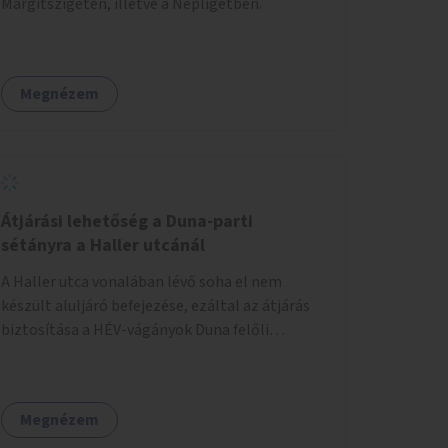
Margitszigeten, illetve a Népligetben.
Megnézem
Átjárási lehetőség a Duna-parti
sétányra a Haller utcánál
A Haller utca vonalában lévő soha el nem
készült aluljáró befejezése, ezáltal az átjárás
biztosítása a HÉV-vágányok Duna felőli
oldalára.
Megnézem