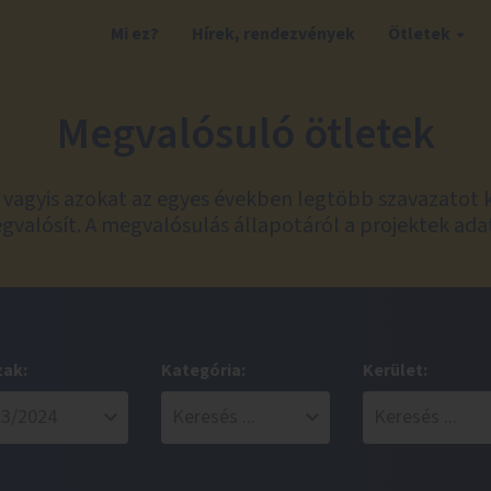
Mi ez?
Hírek, rendezvények
Ötletek
Megvalósuló ötletek
t, vagyis azokat az egyes években legtöbb szavazatot 
valósít. A megvalósulás állapotáról a projektek ada
zak:
Kategória:
Kerület: